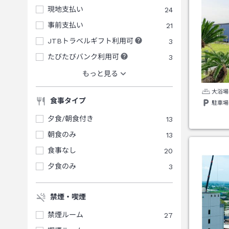
現地支払い
24
事前支払い
21
JTBトラベルギフト利用可
3
たびたびバンク利用可
3
もっと見る
大浴場
食事タイプ
駐車場
夕食/朝食付き
13
朝食のみ
13
食事なし
20
夕食のみ
3
禁煙・喫煙
禁煙ルーム
27