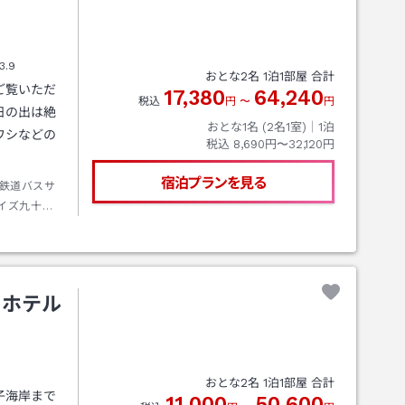
3.9
おとな
2
名
1
泊
1
部屋 合計
ご覧いただ
17,380
64,240
税込
円
〜
円
日の出は絶
おとな1名 (
2
名1室)｜
1
泊
ワシなどの
税込
8,690円〜32,120円
宿泊プランを見る
鉄道バスサ
イズ九十九
ドホテル
おとな
2
名
1
泊
1
部屋 合計
子海岸まで
11,000
50,600