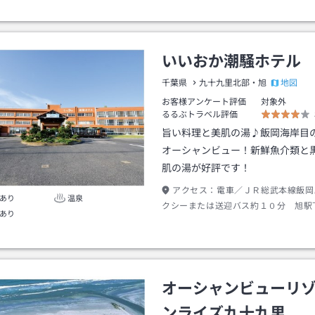
めご了承ください。
いいおか潮騒ホテル
地図
千葉県
九十九里北部・旭
お客様アンケート評価
対象外
るるぶトラベル評価
旨い料理と美肌の湯♪飯岡海岸目
オーシャンビュー！新鮮魚介類と
肌の湯が好評です！
アクセス：
電車／ＪＲ総武本線飯岡
あり
温泉
クシーまたは送迎バス約１０分 旭駅
あり
シー約１１分またはバス約１２分 お
自動車道 大栄ＩＣより東総有料道路
２６号線を経て県道３０号線沿い
オーシャンビューリ
ンライズ九十九里