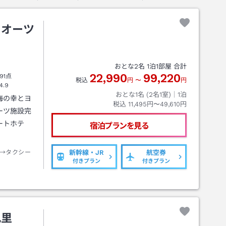
ドオーツ
おとな
2
名
1
泊
1
部屋 合計
22,990
99,220
91点
税込
円
〜
円
4.9
おとな1名 (
2
名1室)｜
1
泊
海の幸とヨ
税込
11,495円〜49,610円
ーツ施設完
ートホテ
宿泊プランを見る
→タクシー
新幹線・JR
航空券
付きプラン
付きプラン
九里