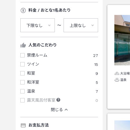
料金 / おとな1名あたり
〜
下限なし
上限なし
人気のこだわり
禁煙ルーム
27
ツイン
15
和室
9
大浴場
温泉
和洋室
5
温泉
7
露天風呂付客室
0
閉じる
お支払方法