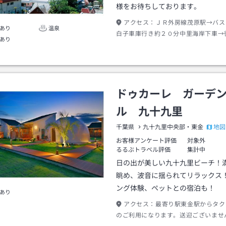
様をお待ちしております。
アクセス：
ＪＲ外房線茂原駅→バス
あり
温泉
白子車庫行き約２０分中里海岸下車→
あり
ドゥカーレ ガーデ
ル 九十九里
地図
千葉県
九十九里中央部・東金
お客様アンケート評価
対象外
るるぶトラベル評価
集計中
日の出が美しい九十九里ビーチ！
眺め、波音に揺られてリラックス
ング体験、ペットとの宿泊も！
あり
アクセス：
最寄り駅東金駅からタク
のご利用になります。送迎ございませ