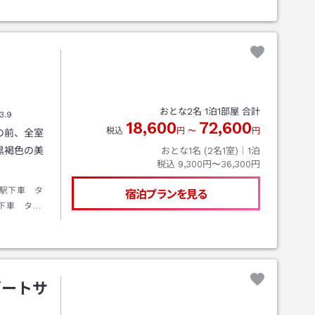
おとな
2
名
1
泊
1
部屋 合計
3.9
18,600
72,600
税込
円
〜
円
の前、全室
黒褐色の美
おとな1名 (
2
名1室)｜
1
泊
税込
9,300円〜36,300円
駅下車 タ
宿泊プランを見る
下車 タク
車／東関東
から国道１
ゾートサ