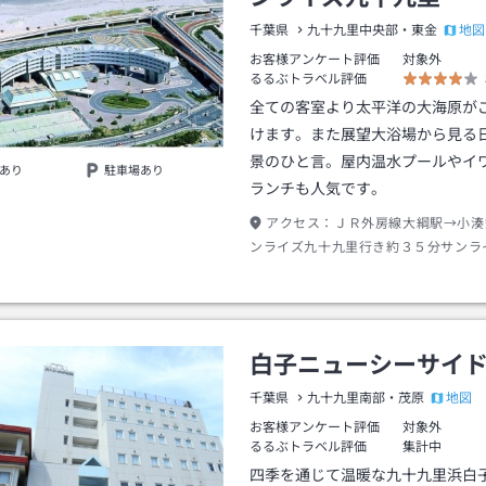
地図
千葉県
九十九里中央部・東金
お客様アンケート評価
対象外
るるぶトラベル評価
全ての客室より太平洋の大海原が
けます。また展望大浴場から見る
景のひと言。屋内温水プールやイ
あり
駐車場あり
ランチも人気です。
アクセス：
ＪＲ外房線大綱駅→小湊
ンライズ九十九里行き約３５分サンラ
里下車→徒歩約０分
白子ニューシーサイ
地図
千葉県
九十九里南部・茂原
お客様アンケート評価
対象外
るるぶトラベル評価
集計中
四季を通じて温暖な九十九里浜白