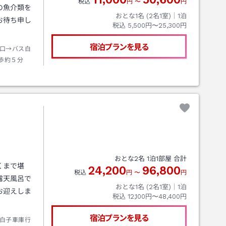
税込
円
〜
円
の魚介類を
おとな1名 (
2
名1室)｜
1
泊
お待ち申し
税込
5,500円〜25,300円
宿泊プランを見る
口→バス白
歩約５分
おとな
2
名
1
泊
1
部屋 合計
くまで堪
24,200
96,800
税込
円
〜
円
露天風呂で
おとな1名 (
2
名1室)｜
1
泊
お迎えしま
税込
12,100円〜48,400円
宿泊プランを見る
白子車庫行