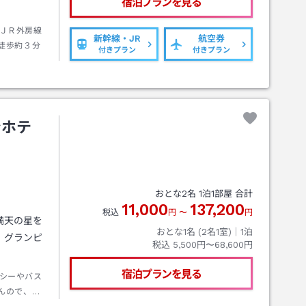
宿泊プランを見る
ＪＲ外房線
新幹線・JR
航空券
徒歩約３分
付きプラン
付きプラン
ンホテ
おとな
2
名
1
泊
1
部屋 合計
11,000
137,200
税込
円
〜
円
満天の星を
おとな1名 (
2
名1室)｜
1
泊
！グランピ
税込
5,500円〜68,600円
宿泊プランを見る
シーやバス
んので、予