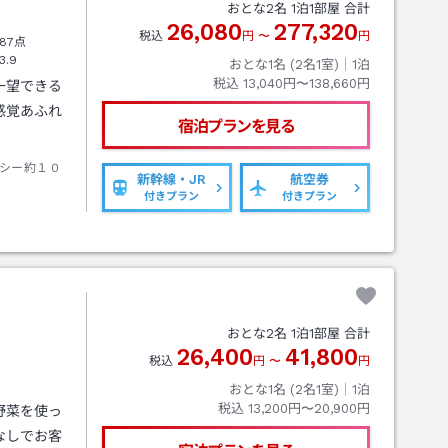
おとな
2
名
1
泊
1
部屋 合計
26,080
277,320
税込
円
〜
円
87点
3.9
おとな1名 (
2
名1室)｜
1
泊
税込
13,040円〜138,660円
一望できる
感覚あふれ
宿泊プランを見る
シー約１０
新幹線・JR
航空券
付きプラン
付きプラン
おとな
2
名
1
泊
1
部屋 合計
26,400
41,800
税込
円
〜
円
おとな1名 (
2
名1室)｜
1
泊
税込
13,200円〜20,900円
野菜を使っ
なしでお客