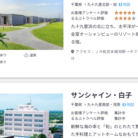
地図
千葉県
九十九里北部・旭
お客様アンケート評価
るるぶトラベル評価
九十九里浜の北に立ち、太平洋が
全室オーシャンビューのリゾート
る宿。
アクセス：
ＪＲ総武本線旭駅→タク
あり
温泉
分
あり
サンシャイン・白子
地図
千葉県
九十九里南部・茂原
お客様アンケート評価
集計中
るるぶトラベル評価
集計中
新鮮な海の幸と「旬」のとれたて
た手料理とアットホームなおもて