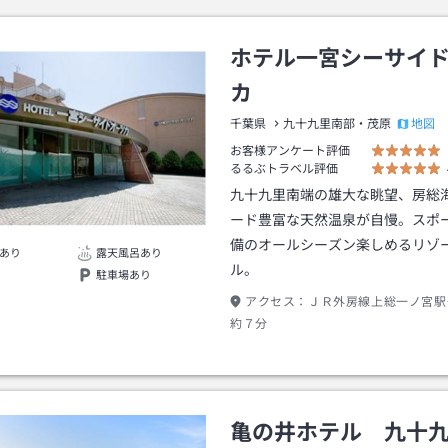
ホテル一宮シーサイ
カ
地図
千葉県
九十九里南部・茂原
お客様アンケート評価
るるぶトラベル評価
九十九里南端の雄大な眺望、房総
ード豊富な天然温泉が自慢。スポ
備のオールシーズン楽しめるリゾ
あり
露天風呂あり
ル。
駐車場あり
アクセス：
ＪＲ外房線上総一ノ宮駅
約７分
亀の井ホテル 九十