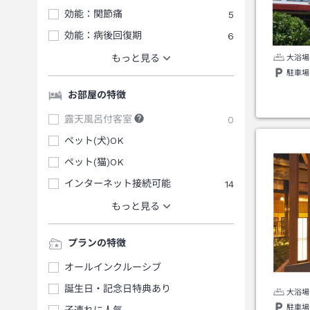
効能：関節痛
5
効能：病後回復期
6
もっと見る
大浴場
駐車場
お部屋の特徴
露天風呂付客室
0
ペット(犬)OK
ペット(猫)OK
インターネット接続可能
14
もっと見る
プランの特徴
オールインクルーシブ
誕生日・記念日特典あり
大浴場
駐車場