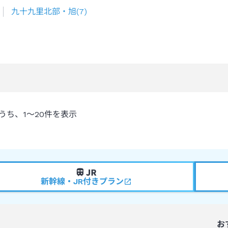
九十九里北部・旭
(
7
)
うち、
1～20
件を表示
新幹線・JR付きプラン
お