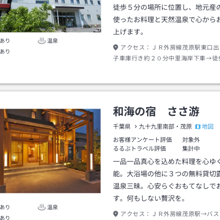
徒歩５分の場所に位置し、地元産
使ったお料理と天然温泉で心から
上げます。
あり
温泉
アクセス：
ＪＲ外房線茂原駅東口出
あり
子車庫行き約２０分中里海岸下車→徒
和海の宿 ささ游
地図
千葉県
九十九里南部・茂原
お客様アンケート評価
対象外
るるぶトラベル評価
集計中
一品一品真心を込めた料理を心ゆ
能。大浴場の他に３つの無料貸切
温泉三昧。心安らぐおもてなしで
す。何もしない贅沢を。
あり
温泉
アクセス：
ＪＲ外房線茂原駅→バス
あり