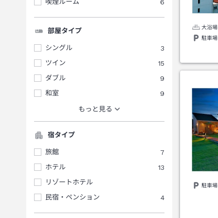
喫煙ルーム
6
大浴場
部屋タイプ
駐車場
シングル
3
ツイン
15
ダブル
9
和室
9
もっと見る
宿タイプ
旅館
7
ホテル
13
リゾートホテル
駐車場
民宿・ペンション
4