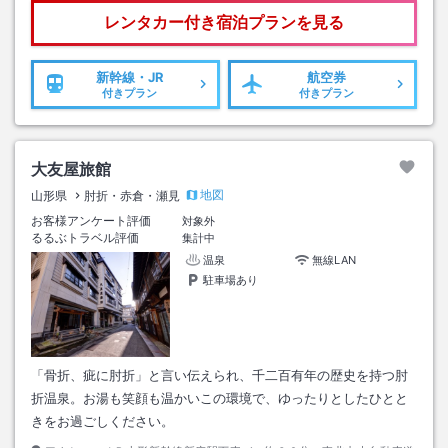
レンタカー付き
宿泊プランを見る
新幹線・JR
航空券
付きプラン
付きプラン
大友屋旅館
地図
山形県
肘折・赤倉・瀬見
お客様アンケート評価
対象外
るるぶトラベル評価
集計中
温泉
無線LAN
駐車場あり
「骨折、疵に肘折」と言い伝えられ、千二百有年の歴史を持つ肘
折温泉。お湯も笑顔も温かいこの環境で、ゆったりとしたひとと
きをお過ごしください。