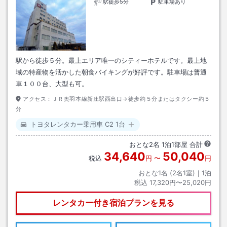
駅徒歩5分
駐車場あり
駅から徒歩５分。最上エリア唯一のシティーホテルです。最上地
域の特産物を活かした朝食バイキングが好評です。駐車場は普通
車１００台、大型も可。
アクセス：
ＪＲ奥羽本線新庄駅西出口→徒歩約５分またはタクシー約５
分
トヨタレンタカー乗用車 C2 1台
おとな
2
名
1
泊
1
部屋 合計
34,640
50,040
税込
円
〜
円
おとな1名 (
2
名1室)｜
1
泊
税込
17,320円〜25,020円
レンタカー付き
宿泊プランを見る