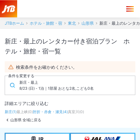
JTBホーム
ホテル・旅館・宿
東北
山形県
新庄・最上のレンタカ
新庄・最上のレンタカー付き宿泊プラン ホ
テル・旅館・宿一覧
検索条件をお確かめください。
条件を変更する
新庄・最上
8/23 (日) - 1泊｜1部屋 おとな2名,こども0名
詳細エリアに絞り込む
新庄
(
1
)
最上峡
(
0
)
肘折・赤倉・瀬見
(
4
)
真室川
(
0
)
山形県 全域に戻る