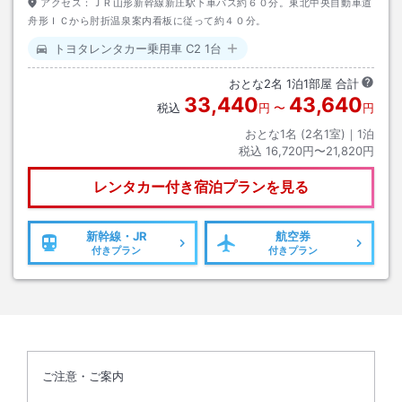
アクセス：
ＪＲ山形新幹線新庄駅下車バス約６０分。東北中央自動車道
舟形ＩＣから肘折温泉案内看板に従って約４０分。
トヨタレンタカー乗用車 C2 1台
おとな
2
名
1
泊
1
部屋 合計
33,440
43,640
税込
円
〜
円
おとな1名 (
2
名1室)｜
1
泊
税込
16,720円〜21,820円
レンタカー付き
宿泊プランを見る
新幹線・JR
航空券
付きプラン
付きプラン
ご注意・ご案内