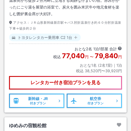
温泉街から徒歩２分河畔に立地する閑静な佇まいの宿。赤みがか
ったにごり湯を展望の浴室で。炭火を囲み米沢牛や地元食材を楽
しむ囲炉裏会席が大好評。
アクセス：
ＪＲ山形新幹線新庄駅→バス肘折温泉行き約６０分肘折温泉
下車→徒歩約２分
トヨタレンタカー乗用車 C2 1台
おとな
2
名
1
泊
1
部屋 合計
77,040
79,840
税込
円
〜
円
おとな1名 (
2
名1室)｜
1
泊
税込
38,520円〜39,920円
レンタカー付き
宿泊プランを見る
新幹線・JR
航空券
付きプラン
付きプラン
ゆめみの宿観松館