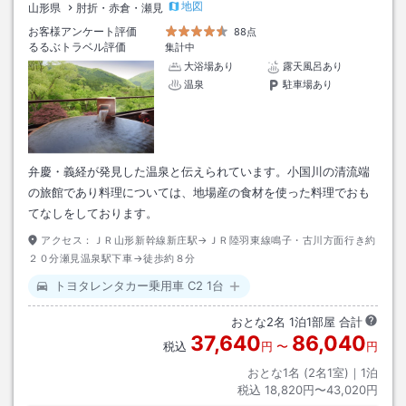
地図
山形県
肘折・赤倉・瀬見
お客様アンケート評価
88点
るるぶトラベル評価
集計中
大浴場あり
露天風呂あり
温泉
駐車場あり
弁慶・義経が発見した温泉と伝えられています。小国川の清流端
の旅館であり料理については、地場産の食材を使った料理でおも
てなしをしております。
アクセス：
ＪＲ山形新幹線新庄駅→ＪＲ陸羽東線鳴子・古川方面行き約
２０分瀬見温泉駅下車→徒歩約８分
トヨタレンタカー乗用車 C2 1台
おとな
2
名
1
泊
1
部屋 合計
37,640
86,040
税込
円
〜
円
おとな1名 (
2
名1室)｜
1
泊
税込
18,820円〜43,020円