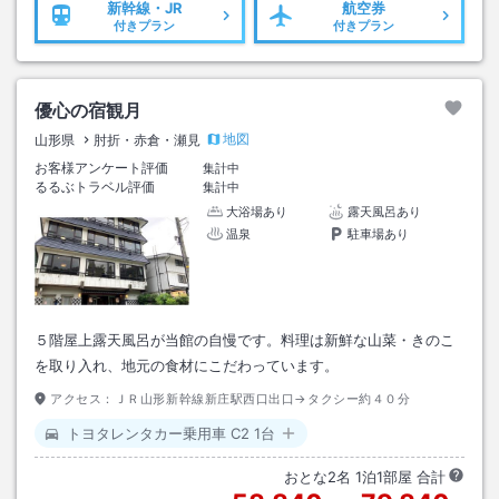
新幹線・JR
航空券
付きプラン
付きプラン
優心の宿観月
地図
山形県
肘折・赤倉・瀬見
お客様アンケート評価
集計中
るるぶトラベル評価
集計中
大浴場あり
露天風呂あり
温泉
駐車場あり
５階屋上露天風呂が当館の自慢です。料理は新鮮な山菜・きのこ
を取り入れ、地元の食材にこだわっています。
アクセス：
ＪＲ山形新幹線新庄駅西口出口→タクシー約４０分
トヨタレンタカー乗用車 C2 1台
おとな
2
名
1
泊
1
部屋 合計