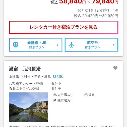
58,840
79,840
税込
円
〜
円
おとな1名 (
2
名1室)｜
1
泊
税込
29,420円〜39,920円
レンタカー付き
宿泊プランを見る
新幹線・JR
航空券
付きプラン
付きプラン
湯宿 元河原湯
地図
山形県
肘折・赤倉・瀬見
お客様アンケート評価
集計中
るるぶトラベル評価
集計中
大浴場あり
温泉
駐車場あり