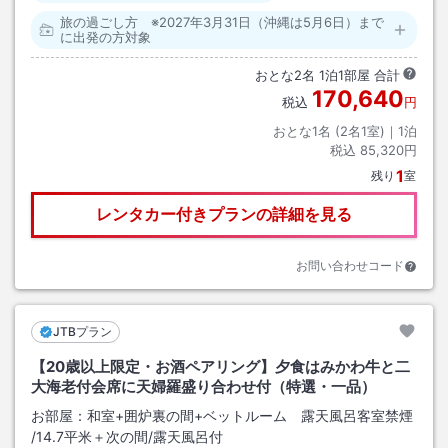
旅の過ごし方 ※2027年3月31日（沖縄は5月6日）まで
に出発の方対象
おとな
2
名
1
泊
1
部屋 合計
170,640
税込
円
おとな1名 (
2
名1室)｜
1
泊
税込
85,320円
1
残り
室
レンタカー付きプランの詳細を見る
お問い合わせコード
JTBプラン
【20歳以上限定・お酒ペアリング】夕食はみかわ牛と二
大海老付会席に天婦羅盛り合わせ付（特選・一品）
お部屋：
和室+囲炉裏の間+ベットルーム 露天風呂客室禁煙
/
14.7平米＋次の間
/露天風呂付