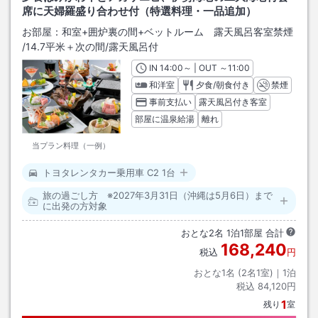
席に天婦羅盛り合わせ付（特選料理・一品追加）
お部屋：
和室+囲炉裏の間+ベットルーム 露天風呂客室禁煙
/
14.7平米＋次の間
/露天風呂付
IN
チェックイン
14:00
～ | OUT
チェックアウト
～
11:00
和洋室
夕食/朝食付き
禁煙
事前支払い
露天風呂付き客室
部屋に温泉給湯
離れ
当プラン料理（一例）
トヨタレンタカー乗用車 C2 1台
旅の過ごし方 ※2027年3月31日（沖縄は5月6日）まで
に出発の方対象
おとな
2
名
1
泊
1
部屋 合計
168,240
税込
円
おとな1名 (
2
名1室)｜
1
泊
税込
84,120円
1
残り
室