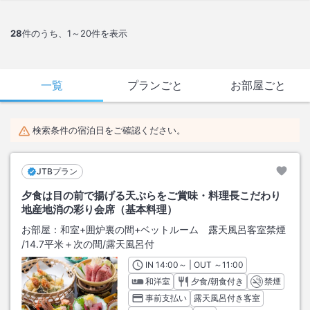
28
件のうち、
1～20
件を表示
一覧
プランごと
お部屋ごと
検索条件の宿泊日をご確認ください。
JTBプラン
夕食は目の前で揚げる天ぷらをご賞味・料理長こだわり
地産地消の彩り会席（基本料理）
お部屋：
和室+囲炉裏の間+ベットルーム 露天風呂客室禁煙
/
14.7平米＋次の間
/露天風呂付
IN
チェックイン
14:00
～ | OUT
チェックアウト
～
11:00
和洋室
夕食/朝食付き
禁煙
事前支払い
露天風呂付き客室