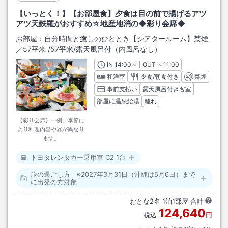
【いっとく！】【お部屋食】夕食は目の前で揚げるアツ
アツ天麩羅がおすすめ☆地産地消の◆彩り会席◆
お部屋：
自分時間と癒しのひととき【シアタールーム】禁煙
／57平米
/
57平米
/露天風呂付（内風呂なし）
IN
チェックイン
14:00
～ | OUT
チェックアウト
～
11:00
和洋室
夕食/朝食付き
禁煙
事前支払い
露天風呂付き客室
部屋に温泉給湯
離れ
【彩り会席】一例。季節に
より料理内容や器が異なり
ます。
トヨタレンタカー乗用車 C2 1台
旅の過ごし方 ※2027年3月31日（沖縄は5月6日）まで
に出発の方対象
おとな
2
名
1
泊
1
部屋 合計
124,640
税込
円