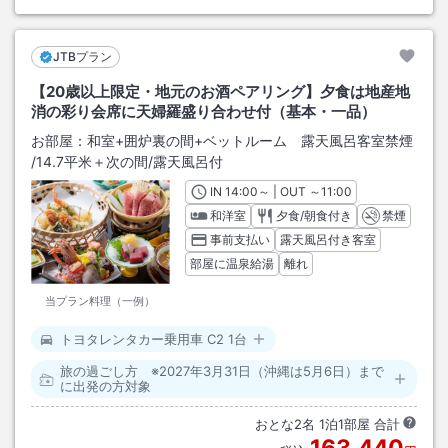
JTBプラン
【20歳以上限定・地元のお酒ペアリング】夕食は地産地
消の彩り会席に天婦羅盛り合わせ付（基本・一品）
お部屋：
和室+囲炉裏の間+ベットルーム 露天風呂客室禁煙
/
14.7平米＋次の間
/露天風呂付
IN
チェックイン
14:00
～ | OUT
チェックアウト
～
11:00
和洋室
夕食/朝食付き
禁煙
事前支払い
露天風呂付き客室
部屋に温泉給湯
離れ
当プラン料理（一例）
トヨタレンタカー乗用車 C2 1台
旅の過ごし方 ※2027年3月31日（沖縄は5月6日）まで
に出発の方対象
おとな
2
名
1
泊
1
部屋 合計