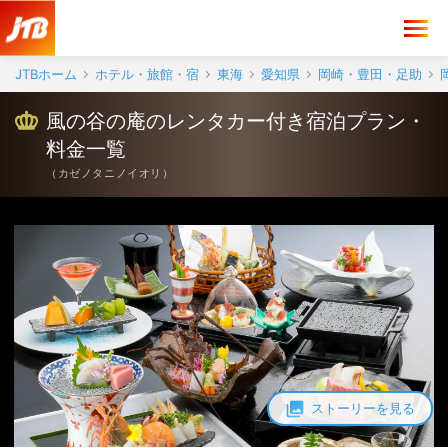
JTBホーム
ホテル・旅館・宿
東海
愛知県
岡崎・豊田・足助
風の谷の庵のレンタカー付き宿泊プラン・
料金一覧
（
カゼノタニノイオリ
）
ストーリーを見る