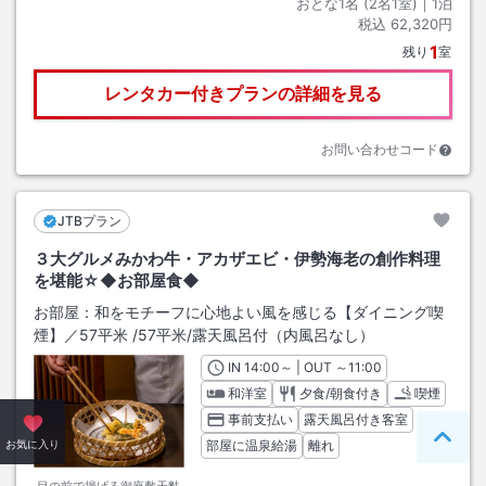
おとな1名 (
2
名1室)｜
1
泊
税込
62,320円
1
残り
室
レンタカー付きプランの詳細を見る
お問い合わせコード
JTBプラン
３大グルメみかわ牛・アカザエビ・伊勢海老の創作料理
を堪能☆◆お部屋食◆
お部屋：
和をモチーフに心地よい風を感じる【ダイニング喫
煙】／57平米
/
57平米
/露天風呂付（内風呂なし）
IN
チェックイン
14:00
～ | OUT
チェックアウト
～
11:00
和洋室
夕食/朝食付き
喫煙
事前支払い
露天風呂付き客室
ペー
部屋に温泉給湯
離れ
お気に入り