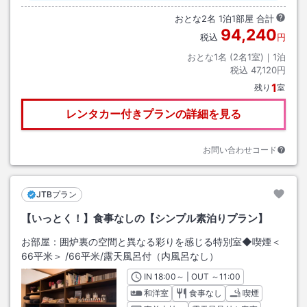
おとな
2
名
1
泊
1
部屋 合計
94,240
税込
円
おとな1名 (
2
名1室)｜
1
泊
税込
47,120円
1
残り
室
レンタカー付きプランの詳細を見る
お問い合わせコード
JTBプラン
【いっとく！】食事なしの【シンプル素泊りプラン】
お部屋：
囲炉裏の空間と異なる彩りを感じる特別室◆喫煙＜
66平米＞
/
66平米
/露天風呂付（内風呂なし）
IN
チェックイン
18:00
～ | OUT
チェックアウト
～
11:00
和洋室
食事なし
喫煙