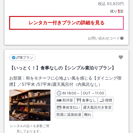
税込
93,820円
1
残り
室
レンタカー付きプランの詳細を見る
お問い合わせコード
JTBプラン
【いっとく！】食事なしの【シンプル素泊りプラン】
お部屋：
和をモチーフに心地よい風を感じる【ダイニング喫
煙】／57平米
/
57平米
/露天風呂付（内風呂なし）
IN
チェックイン
18:00
～ | OUT
チェックアウト
～
11:00
和洋室
食事なし
喫煙
事前支払い
露天風呂付き客室
部屋に温泉給湯
離れ
レンタルの品々を多数ご用
意しております。