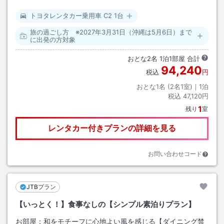
トヨタレンタカー乗用車 C2 1台
旅の過ごし方 ※2027年3月31日（沖縄は5月6日）まで
に出発の方対象
おとな
2
名
1
泊
1
部屋 合計
94,240
税込
円
おとな1名 (
2
名1室)｜
1
泊
税込
47,120円
1
残り
室
レンタカー付きプランの詳細を見る
お問い合わせコード
JTBプラン
【いっとく！】食事なしの【シンプル素泊りプラン】
お部屋：
和をモチーフに心地よい風を感じる【ダイニング禁