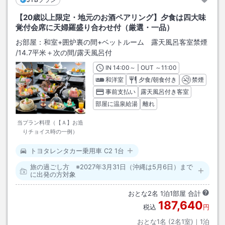
【20歳以上限定・地元のお酒ペアリング】夕食は四大味
覚付会席に天婦羅盛り合わせ付（厳選・一品）
お部屋：
和室+囲炉裏の間+ベットルーム 露天風呂客室禁煙
/
14.7平米＋次の間
/露天風呂付
IN
チェックイン
14:00
～ | OUT
チェックアウト
～
11:00
和洋室
夕食/朝食付き
禁煙
事前支払い
露天風呂付き客室
部屋に温泉給湯
離れ
当プラン料理（【Ａ】お造
りチョイス時の一例）
トヨタレンタカー乗用車 C2 1台
旅の過ごし方 ※2027年3月31日（沖縄は5月6日）まで
に出発の方対象
おとな
2
名
1
泊
1
部屋 合計
187,640
税込
円
おとな1名 (
2
名1室)｜
1
泊