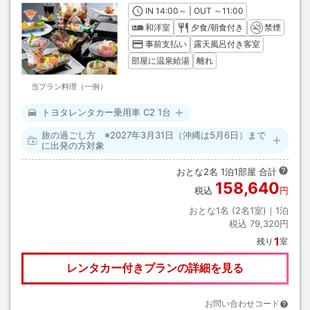
IN
チェックイン
14:00
～ | OUT
チェックアウト
～
11:00
和洋室
夕食/朝食付き
禁煙
事前支払い
露天風呂付き客室
部屋に温泉給湯
離れ
当プラン料理（一例）
トヨタレンタカー乗用車 C2 1台
旅の過ごし方 ※2027年3月31日（沖縄は5月6日）まで
に出発の方対象
おとな
2
名
1
泊
1
部屋 合計
158,640
税込
円
おとな1名 (
2
名1室)｜
1
泊
税込
79,320円
1
残り
室
レンタカー付きプランの詳細を見る
お問い合わせコード