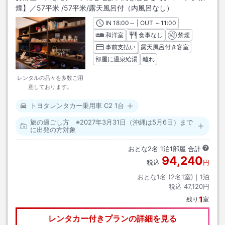
煙】／57平米
/
57平米
/露天風呂付（内風呂なし）
IN
チェックイン
18:00
～ | OUT
チェックアウト
～
11:00
和洋室
食事なし
禁煙
事前支払い
露天風呂付き客室
部屋に温泉給湯
離れ
レンタルの品々を多数ご用
意しております。
トヨタレンタカー乗用車 C2 1台
旅の過ごし方 ※2027年3月31日（沖縄は5月6日）まで
に出発の方対象
おとな
2
名
1
泊
1
部屋 合計
94,240
税込
円
おとな1名 (
2
名1室)｜
1
泊
税込
47,120円
1
残り
室
レンタカー付きプランの詳細を見る