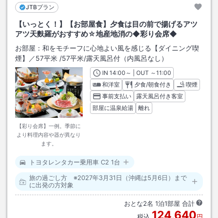
JTBプラン
【いっとく！】【お部屋食】夕食は目の前で揚げるアツ
アツ天麩羅がおすすめ☆地産地消の◆彩り会席◆
お部屋：
和をモチーフに心地よい風を感じる【ダイニング喫
煙】／57平米
/
57平米
/露天風呂付（内風呂なし）
IN
チェックイン
14:00
～ | OUT
チェックアウト
～
11:00
和洋室
夕食/朝食付き
喫煙
事前支払い
露天風呂付き客室
部屋に温泉給湯
離れ
【彩り会席】一例。季節に
より料理内容や器が異なり
ます。
トヨタレンタカー乗用車 C2 1台
旅の過ごし方 ※2027年3月31日（沖縄は5月6日）まで
に出発の方対象
おとな
2
名
1
泊
1
部屋 合計
124,640
税込
円