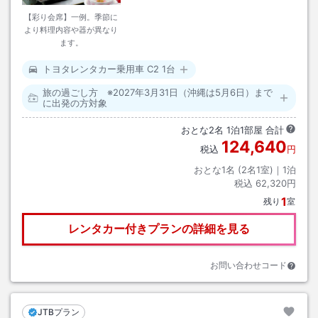
【彩り会席】一例。季節に
より料理内容や器が異なり
ます。
トヨタレンタカー乗用車 C2 1台
旅の過ごし方 ※2027年3月31日（沖縄は5月6日）まで
に出発の方対象
おとな
2
名
1
泊
1
部屋 合計
124,640
税込
円
おとな1名 (
2
名1室)｜
1
泊
税込
62,320円
1
残り
室
レンタカー付きプランの詳細を見る
お問い合わせコード
JTBプラン