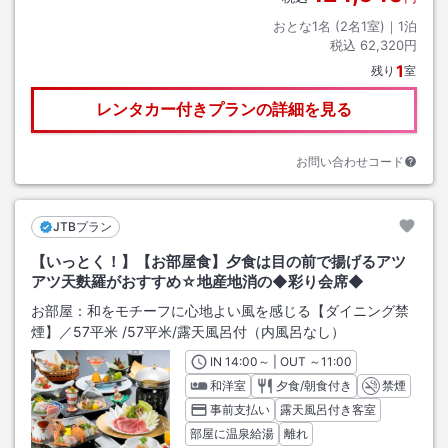
おとな1名 (
2
名1室)｜
1
泊
税込
62,320円
1
残り
室
レンタカー付きプランの詳細を見る
お問い合わせコード
JTBプラン
【いっとく！】【お部屋食】夕食は目の前で揚げるアツ
アツ天麩羅がおすすめ☆地産地消の◆彩り会席◆
お部屋：
和をモチーフに心地よい風を感じる【ダイニング禁
煙】／57平米
/
57平米
/露天風呂付（内風呂なし）
IN
チェックイン
14:00
～ | OUT
チェックアウト
～
11:00
和洋室
夕食/朝食付き
禁煙
事前支払い
露天風呂付き客室
部屋に温泉給湯
離れ