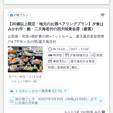
JTBプラン
【20歳以上限定・地元のお酒ペアリングプラン】夕食は
みかわ牛・鮑・二大海老付の四大味覚会席（厳選）
お部屋：
和室+囲炉裏の間+ベットルーム 露天風呂客室禁煙
/
14.7平米＋次の間
/露天風呂付
IN
チェックイン
14:00
～ | OUT
チェックアウト
～
11:00
和洋室
夕食/朝食付き
禁煙
事前支払い
露天風呂付き客室
部屋に温泉給湯
離れ
当プラン料理（【Ａ】お造
りチョイス時の一例）
トヨタレンタカー乗用車 C2 1台
旅の過ごし方 ※2027年3月31日（沖縄は5月6日）まで
に出発の方対象
おとな
2
名
1
泊
1
部屋 合計