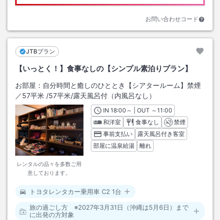
お問い合わせコード
JTBプラン
【いっとく！】食事なしの【シンプル素泊りプラン】
お部屋：
自分時間と癒しのひととき【シアタールーム】禁煙
／57平米
/
57平米
/露天風呂付（内風呂なし）
IN
チェックイン
18:00
～ | OUT
チェックアウト
～
11:00
和洋室
食事なし
禁煙
事前支払い
露天風呂付き客室
部屋に温泉給湯
離れ
レンタルの品々を多数ご用
意しております。
トヨタレンタカー乗用車 C2 1台
旅の過ごし方 ※2027年3月31日（沖縄は5月6日）まで
に出発の方対象