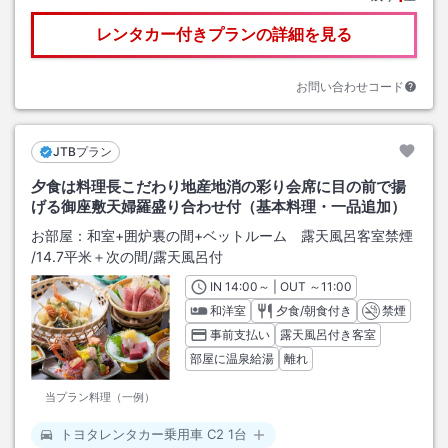
レンタカー付きプランの詳細を見る
お問い合わせコード
JTBプラン
夕食は料理長こだわり地産地消の彩り会席に目の前で揚
げる御座敷天婦羅盛り合わせ付（基本料理・一品追加）
お部屋：
和室+囲炉裏の間+ベットルーム 露天風呂客室禁煙
/
14.7平米＋次の間
/露天風呂付
IN
チェックイン
14:00
～ | OUT
チェックアウト
～
11:00
和洋室
夕食/朝食付き
禁煙
事前支払い
露天風呂付き客室
部屋に温泉給湯
離れ
当プラン料理（一例）
トヨタレンタカー乗用車 C2 1台