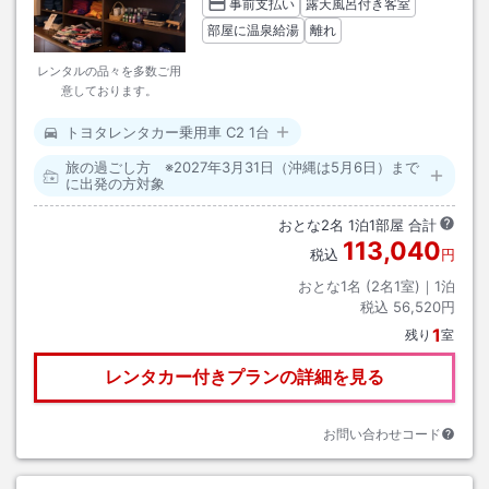
事前支払い
露天風呂付き客室
部屋に温泉給湯
離れ
レンタルの品々を多数ご用
意しております。
トヨタレンタカー乗用車 C2 1台
旅の過ごし方 ※2027年3月31日（沖縄は5月6日）まで
に出発の方対象
おとな
2
名
1
泊
1
部屋 合計
113,040
税込
円
おとな1名 (
2
名1室)｜
1
泊
税込
56,520円
1
残り
室
レンタカー付きプランの詳細を見る
お問い合わせコード