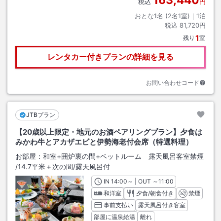
163,440
税込
円
おとな1名 (
2
名1室)｜
1
泊
税込
81,720円
1
残り
室
レンタカー付きプランの詳細を見る
お問い合わせコード
JTBプラン
【20歳以上限定・地元のお酒ペアリングプラン】夕食は
みかわ牛とアカザエビと伊勢海老付会席（特選料理）
お部屋：
和室+囲炉裏の間+ベットルーム 露天風呂客室禁煙
/
14.7平米＋次の間
/露天風呂付
IN
チェックイン
14:00
～ | OUT
チェックアウト
～
11:00
和洋室
夕食/朝食付き
禁煙
事前支払い
露天風呂付き客室
部屋に温泉給湯
離れ