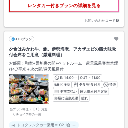
レンタカー付きプランの詳細を見る
お問い合わせコード
JTBプラン
夕食はみかわ牛、鮑、伊勢海老、アカザエビの四大味覚
付会席をご用意（厳選料理）
お部屋：
和室+囲炉裏の間+ベットルーム 露天風呂客室禁煙
/
14.7平米＋次の間
/露天風呂付
IN
チェックイン
14:00
～ | OUT
チェックアウト
～
11:00
和洋室
夕食/朝食付き
禁煙
事前支払い
露天風呂付き客室
部屋に温泉給湯
離れ
当プラン料理（【Ａ】お造
りチョイス時の一例）
トヨタレンタカー乗用車 C2 1台