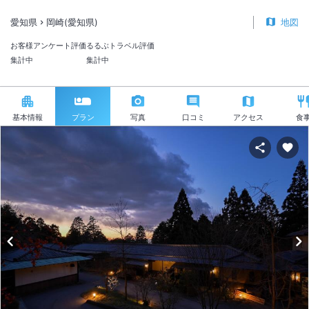
愛知県
岡崎(愛知県)
地図
お客様アンケート評価
るるぶトラベル評価
集計中
集計中
基本情報
プラン
写真
口コミ
アクセス
食