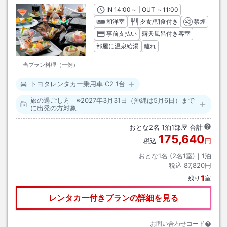
IN
チェックイン
14:00
～ | OUT
チェックアウト
～
11:00
和洋室
夕食/朝食付き
禁煙
事前支払い
露天風呂付き客室
部屋に温泉給湯
離れ
当プラン料理（一例）
トヨタレンタカー乗用車 C2 1台
旅の過ごし方 ※2027年3月31日（沖縄は5月6日）まで
に出発の方対象
おとな
2
名
1
泊
1
部屋 合計
175,640
税込
円
おとな1名 (
2
名1室)｜
1
泊
税込
87,820円
1
残り
室
レンタカー付きプランの詳細を見る
お問い合わせコード