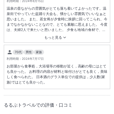
利用時期：
大浴場あり
2024年8月15日
露天風呂あり
温泉の昔ながらの雰囲気がとても落ち着いてよかったです。温
温泉
駐車場あり
泉街でやっていた盆踊り大会も、懐かしい雰囲気でいいなぁと
思いました。 また、若女将が夕食時に挨拶に回ってこられ、今
までなかなかないことなので、とても素敵に思えました。 今度
は、夫婦2人で来たいと思いました。 夕食も地域の食材で、川
魚のお造りがとてもおいしかったです。
もっと見る
70代
男性
家族
利用時期：
2024年7月17日
お部屋から食事処，大浴場等の移動が近く，高齢の母にはとて
も良かった。 お料理の内容が材料と味付けがとても良く，美味
しく食べられた。 日本酒のグラス単位での提供は，少人数(家
族)ではとても良かった。
るるぶトラベルでの評価・口コミ