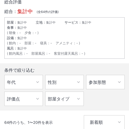
総合評価
集計中
総合：
(全
64
件の評価)
部屋：
立地：
サービス：
集計中
集計中
集計中
食事：
集計中
朝食
：
-
夕食
：
-
設備：
集計中
館内
：
-
部屋
：
-
寝具
：
-
アメニティ
：
-
風呂：
集計中
館内風呂
：
-
部屋風呂
：
-
客室付露天風呂
：
-
条件で絞り込む
64
件のうち、
1
〜
20
件を表示