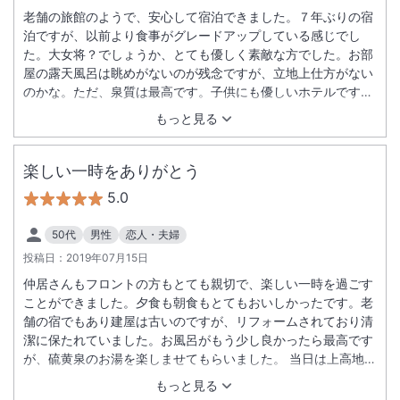
老舗の旅館のようで、安心して宿泊できました。７年ぶりの宿
泊ですが、以前より食事がグレードアップしている感じでし
た。大女将？でしょうか、とても優しく素敵な方でした。お部
屋の露天風呂は眺めがないのが残念ですが、立地上仕方がない
のかな。ただ、泉質は最高です。子供にも優しいホテルです。
このホテルならまた安心して泊まれるので、今度は両親つれて
もっと見る
３世代で利用したいです。
楽しい一時をありがとう
5.0
50代
男性
恋人・夫婦
投稿日：
2019年07月15日
仲居さんもフロントの方もとても親切で、楽しい一時を過ごす
ことができました。夕食も朝食もとてもおいしかったです。老
舗の宿でもあり建屋は古いのですが、リフォームされており清
潔に保たれていました。お風呂がもう少し良かったら最高です
が、硫黄泉のお湯を楽しませてもらいました。 当日は上高地か
ら向かったのですか、途中の１５８号線が事故で大渋滞。二時
もっと見る
間以上も車が進まず、到着時間が大幅に遅れて、１９時半を越