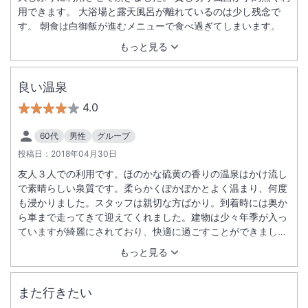
用できます。 大浴場と露天風呂が離れているのは少し残念で
す。 朝食は白御飯が進むメニューで食べ過ぎてしまいます。
もっと見る
良い温泉
4.0
60代
男性
グループ
投稿日：
2018年04月30日
友人３人での利用です。ほのかな硫黄の香りの温泉はかけ流し
で素晴らしい泉質です。柔らかくぽかぽかとよく温まり、何度
も浸かりました。スタッフは親切な方ばかり。到着時には奥か
ら車まで走ってきて迎えてくれました。建物は少々年季が入っ
ていますが綺麗にされており、快適に過ごすことができまし
た。有難うございました。
もっと見る
また行きたい