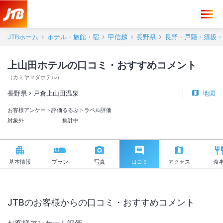
JTBホーム
ホテル・旅館・宿
甲信越
長野県
長野・戸隠・須坂・
上山田ホテルの口コミ・おすすめコメント
（
カミヤマダホテル
）
長野県
戸倉上山田温泉
地図
お客様アンケート評価
るるぶトラベル評価
対象外
集計中
基本情報
プラン
写真
口コミ
アクセス
食
JTBのお客様からの口コミ・おすすめコメント