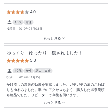
えました。また、当日はお祭りの日だったらしく、宿の前の道
路は規制されて進入禁止。電話で状況を伝えて迎えに来てもら
4.0
いました。息を切らして来られて、ホテルまで案内してもらい
ましたが、結構な距離ありました。事前に郵便メールで案内さ
40代
男性
れていたのですが、よく読んでいなくて。本当に親切な方々で
投稿日：
2019年06月03日
した。お祭りも良かったです。また、利用したい宿です。
もっと見る
ゆっくり ゆったり 癒されました！
5.0
40代
女性
恋人・夫婦
投稿日：
2019年04月15日
かけ流しの温泉の効果を実感しました。ガチガチの肩のこわば
りもゆるみました。車でのアクセスもよく、購入した温泉饅頭
も絶品でした。リピーターで今後も伺います。
もっと見る