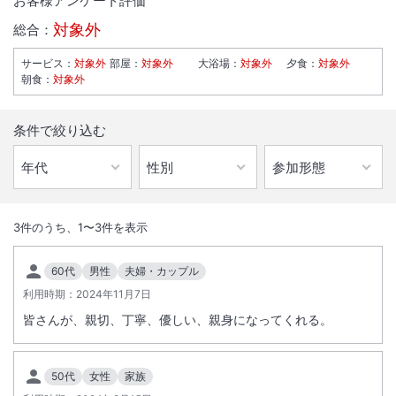
お客様アンケート評価
対象外
総合：
サービス
：
対象外
部屋
：
対象外
大浴場
：
対象外
夕食
：
対象外
朝食
：
対象外
条件で絞り込む
1
/
10
外観
3
件のうち、
1
〜
3
件を表示
温泉街の中心に佇むクラシック旅館。豊富な湯量を誇る温泉と懐かしさ
60代
男性
夫婦・カップル
を感じる空間をお愉しみください。露天風呂付き客室や無料貸切風呂も
利用時期：
2024年11月7日
好評です。
皆さんが、親切、丁寧、優しい、親身になってくれる。
総客室数
38
室
IN
チェックイン
15:00
/ OUT
チェックアウト
10:00
50代
女性
家族