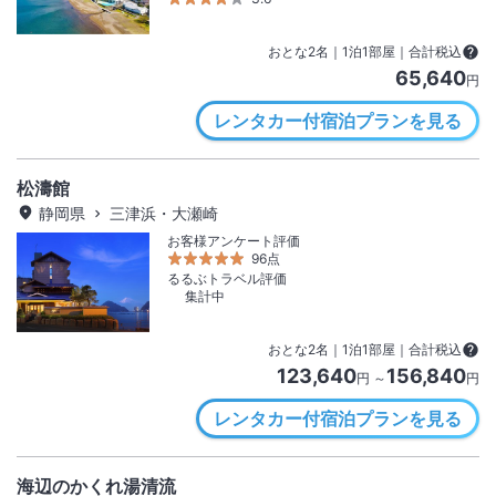
おとな
2
名
｜
1
泊
1
部屋｜合計税込
65,640
円
レンタカー付宿泊プランを見る
松濤館
静岡県
三津浜・大瀬崎
お客様アンケート評価
96点
るるぶトラベル評価
集計中
おとな
2
名
｜
1
泊
1
部屋｜合計税込
123,640
156,840
円 ～
円
レンタカー付宿泊プランを見る
海辺のかくれ湯清流