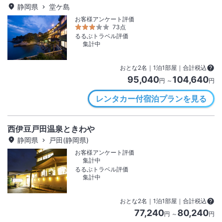
静岡県
堂ケ島
お客様アンケート評価
73点
るるぶトラベル評価
集計中
おとな
2
名
｜
1
泊
1
部屋｜合計税込
95,040
104,640
円 ～
円
レンタカー付宿泊プランを見る
西伊豆戸田温泉ときわや
静岡県
戸田(静岡県)
お客様アンケート評価
集計中
るるぶトラベル評価
集計中
おとな
2
名
｜
1
泊
1
部屋｜合計税込
77,240
80,240
円 ～
円