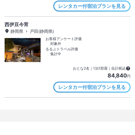
レンタカー付宿泊プランを見る
西伊豆今宵
静岡県
戸田(静岡県)
お客様アンケート評価
対象外
るるぶトラベル評価
集計中
おとな
2
名
｜
1
泊
1
部屋｜合計税込
84,840
円
レンタカー付宿泊プランを見る