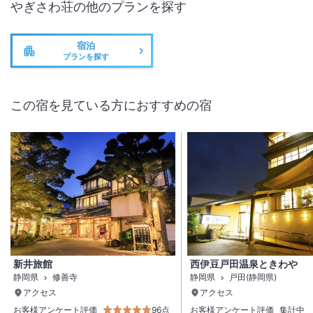
やぎさわ荘
の他のプランを探す
宿泊
プランを探す
この宿を見ている方におすすめの宿
新井旅館
西伊豆戸田温泉ときわや
静岡県
修善寺
静岡県
戸田(静岡県)
アクセス
アクセス
お客様アンケート評価
96点
お客様アンケート評価
集計中