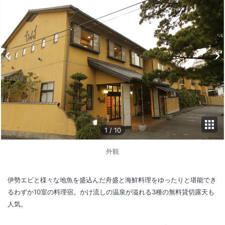
1
/
10
外観
伊勢エビと様々な地魚を盛込んだ舟盛と海鮮料理をゆったりと堪能でき
るわずか10室の料理宿。かけ流しの温泉が溢れる3種の無料貸切露天も
人気。