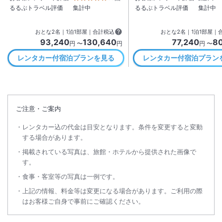
るるぶトラベル評価
集計中
るるぶトラベル評価
集計中
おとな
2
名
｜
1
泊
1
部屋｜合計税込
おとな
2
名
｜
1
泊
1
部屋｜
93,240
130,640
77,240
8
円 〜
円
円 〜
レンタカー付宿泊プランを見る
レンタカー付宿泊プラン
ご注意・ご案内
レンタカー込の代金は目安となります。条件を変更すると変動
する場合があります。
掲載されている写真は、旅館・ホテルから提供された画像で
す。
食事・客室等の写真は一例です。
上記の情報、料金等は変更になる場合があります。ご利用の際
はお客様ご自身で事前にご確認ください。