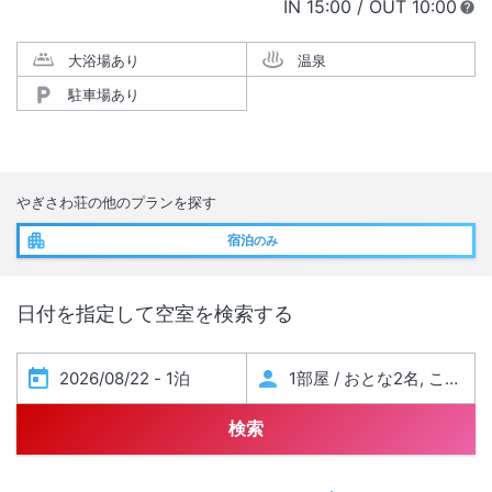
IN
チェックイン
15:00
/ OUT
チェック
10:00
大浴場あり
温泉
駐車場あり
やぎさわ荘
の他のプランを探す
宿泊
のみ
日付を指定して空室を検索する
検索