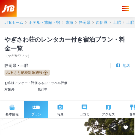
JTBホーム
ホテル・旅館・宿
東海
静岡県
西伊豆
土肥
土肥
やぎさわ荘のレンタカー付き宿泊プラン・料
金一覧
（
ヤギサワソウ
）
静岡県
土肥
地図
ふるさと納税対象施設
お客様アンケート評価
るるぶトラベル評価
対象外
集計中
基本情報
プラン
写真
口コミ
アクセス
食