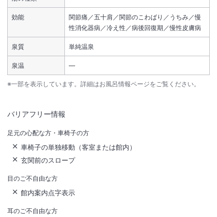
効能
関節痛／五十肩／関節のこわばり／うちみ／慢
性消化器病／冷え性／病後回復期／慢性皮膚病
泉質
単純温泉
泉温
―
※一部を表示しています。詳細はお風呂情報ページをご覧ください。
バリアフリー情報
足元の心配な方・車椅子の方
車椅子の単独移動（客室または館内）
玄関前のスロープ
目のご不自由な方
館内案内点字表示
耳のご不自由な方