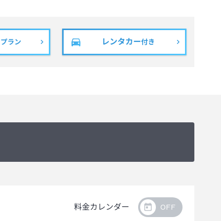
ド間に高低差が生じます。
レンタカー
しては、ベッドを壁側に寄せてのご案内となります。
きプラン
付き
は6歳までとなります。
は現金のお預かりをお願いしております。現金の場合は宿泊
。
料金カレンダー