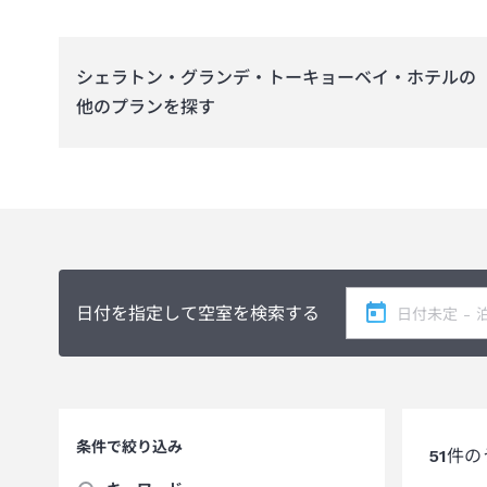
【施設に関するお知らせ】
■オーシャンドリームルーム、パークウイングルームで３名
シェラトン・グランデ・トーキョーベイ・ホテル
の
■ベッドガードが設置できるお部屋タイプはスタンダードル
他のプランを探す
■お部屋からの眺望について
客室画像はイメージです。客室からの眺望については、お選
■子供料金及び添い寝料金について
当ホテルでは、子供料金の設定をいたしておりませんが、添
■前受け金（デポジット）について
チェックイン時に、ホテル滞在中の飲食、電話代等の個人的
プラン料金の総額に1万円を加えた金額をお預かりし、ご利
■Marriott Bonvoyのポイントにつきまして、加算な
■チェックインは個人のお客様が１５時、団体様は１６時と
日付を指定して空室を検索する
■大型バスの留置きは台数制限有、事前にご連絡をお願いい
■ご到着予定時刻が変更になる際は、24時を過ぎる場合に
条件で絞り込み
51
件の