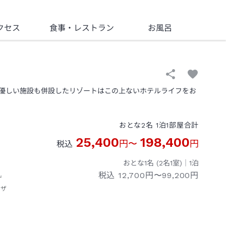
クセス
食事
・レストラン
お風呂
優しい施設も併設したリゾートはこの上ないホテルライフをお
おとな
2
名
1
泊
1
部屋
合計
25,400
198,400
円
〜
円
税込
おとな1名 (
2
名1室)｜
1
泊
税込
12,700円〜99,200円
ゲ
ーザ