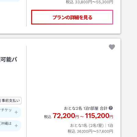
税込
33,800円〜55,300円
プランの詳細を見る
園可能パ
事前支払い
おとな
2
名
1
泊
1
部屋 合計
クチケッ
72,200
115,200
税込
円
〜
円
（沖縄は
おとな1名 (
2
名1室)｜
1
泊
税込
36,100円〜57,600円