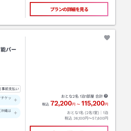
プランの詳細を見る
可能パー
事前支払い
おとな
2
名
1
泊
1
部屋 合計
クチケッ
72,200
115,200
税込
円
〜
円
（沖縄は
おとな1名 (
2
名1室)｜
1
泊
税込
36,100円〜57,600円