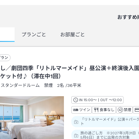
おすすめ
覧
プランごと
お部屋ごと
プラン
し／劇団四季「リトルマーメイド」昼公演＋終演後入
ケット付♪（滞在中1回）
：
スタンダードルーム 禁煙 2名
/
36平米
IN
チェックイン
15:00
～ | OUT
チェックアウト
～
12:00
ツイン
食事なし
禁煙
「リトルマーメイド」公演＋パー
ト
旅の過ごし方 ※2027年3月31日
5月6日）までに出発の方対象