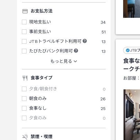
お支払方法
現地支払い
34
事前支払い
51
JTBトラベルギフト利用可
13
JTB
たびたびバンク利用可
13
食事な
もっと見る
ークチ
食事タイプ
お部屋
夕食/朝食付き
0
朝食のみ
26
食事なし
25
夕食のみ
0
禁煙・喫煙