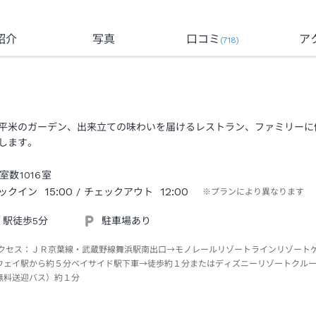
紹介
写真
口コミ
ア
(
718
)
平米のガーデン、出来立ての味わいを届けるレストラン、ファミリーに
します。
室数
1016
室
15:00
12:00
ックイン
/ チェックアウト
※プランにより異なります
駅徒歩5分
駐車場あり
クセス：
ＪＲ京葉線・武蔵野線舞浜駅南出口→モノレールリゾートラインリゾート
ウェイ駅から約５分ベイサイド駅下車→徒歩約１分またはディズニーリゾートクル
無料送迎バス）約１分