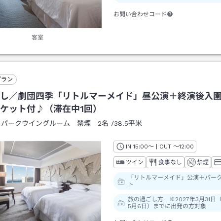
お問い合わせコード
客室
プラン
し／劇団四季「リトルマーメイド」昼公演＋終演後入
ケット付♪（滞在中1回）
：
パークウイングルーム 禁煙 2名
/
38.5平米
IN
チェックイン
15:00
～ | OUT
チェックアウト
～
12:00
ツイン
食事なし
禁煙
「リトルマーメイド」公演＋パー
ト
旅の過ごし方 ※2027年3月31日
5月6日）までに出発の方対象