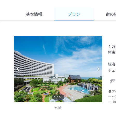
基本情報
プラン
宿の
１万
約束
総客
チェ
ア
ート
1
/
10
ー（
外観