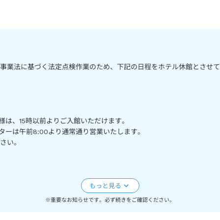
事業法に基づく法定点検作業のため、下記の日程をホテル休館とさせて
。
様は、15時以前よりご入館いただけます。
ターは午前8:00より通常通り営業いたします。
さい。
・グランデ・トーキョーベイ・ホテルでは、東京ディズニーリゾート®
にてお買い求めください。
おり、時間指定パークチケットや、その他特別割引のパークチケットの
※重要なお知らせです。必ず続きをご確認ください。