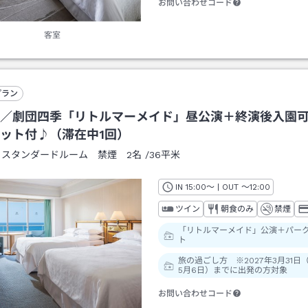
お問い合わせコード
客室
プラン
／劇団四季「リトルマーメイド」昼公演＋終演後入園
ット付♪（滞在中1回）
：
スタンダードルーム 禁煙 2名
/
36平米
IN
チェックイン
15:00
～ | OUT
チェックアウト
～
12:00
ツイン
朝食のみ
禁煙
「リトルマーメイド」公演＋パー
ト
旅の過ごし方 ※2027年3月31日
5月6日）までに出発の方対象
お問い合わせコード