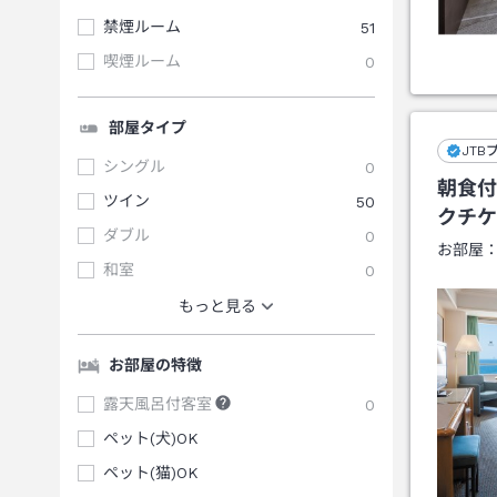
禁煙ルーム
51
喫煙ルーム
0
部屋タイプ
JTB
シングル
0
朝食付
ツイン
50
クチケ
ダブル
0
お部屋
和室
0
もっと見る
お部屋の特徴
露天風呂付客室
0
ペット(犬)OK
ペット(猫)OK