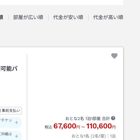
順
部屋が広い順
代金が安い順
代金が高い順
園可能パ
事前支払い
おとな
2
名
1
泊
1
部屋 合計
クチケッ
67,600
110,600
税込
円
〜
円
（沖縄は
おとな1名 (
2
名1室)｜
1
泊