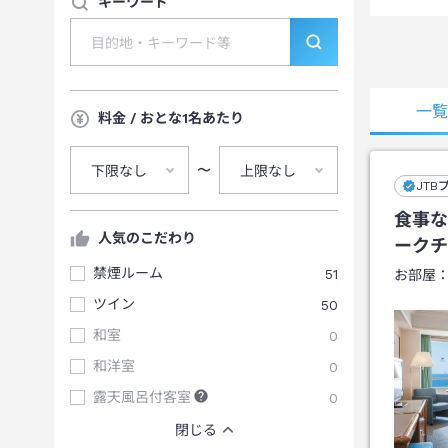
キーワード
一
料金 / おとな1名あたり
〜
下限なし
上限なし
JTB
食事な
人気のこだわり
ークチ
禁煙ルーム
51
お部屋
ツイン
50
和室
0
和洋室
0
露天風呂付客室
0
閉じる