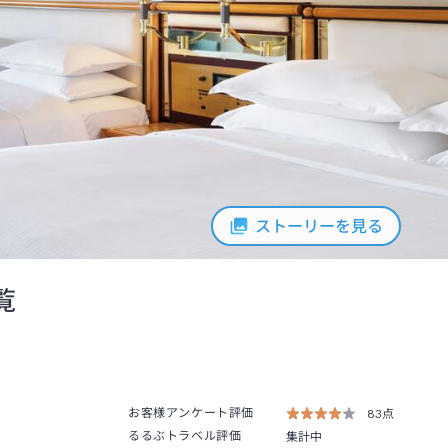
ストーリーを見る
覧
お客様アンケート評価
83点
るるぶトラベル評価
集計中