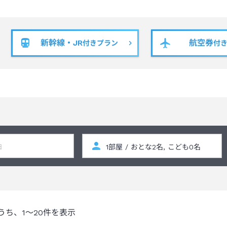
様以上ご利用の際は、中央にスタッキングベッドが入る兼ね合いでベッ
新幹線・JR
航空券
ーム、パークウイングルームとなります。その他の部屋タイプに関しま
付きプラン
付
びいただくことができません。
い寝はベッド1台につきお子様1名様までご利用いただけます。対象年齢
費用に対する保証の為の預り金としてクレジットカードのご提示もしく
用額に応じて（利用なき場合は１万円全額）清算時のご返金となります
らびに滞在実績は対象外となります。
なります。料金別途ご相談ください。
たします。（有料）
限りホテルまでご連絡をお願いいたします。
うち、
1～20
件を表示