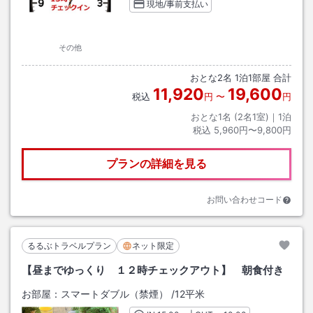
現地/事前支払い
その他
おとな
2
名
1
泊
1
部屋 合計
11,920
19,600
税込
円
〜
円
おとな1名 (
2
名1室)｜
1
泊
税込
5,960円〜9,800円
プランの詳細を見る
お問い合わせコード
るるぶトラベルプラン
ネット限定
【昼までゆっくり １２時チェックアウト】 朝食付き
お部屋：
スマートダブル（禁煙）
/
12平米