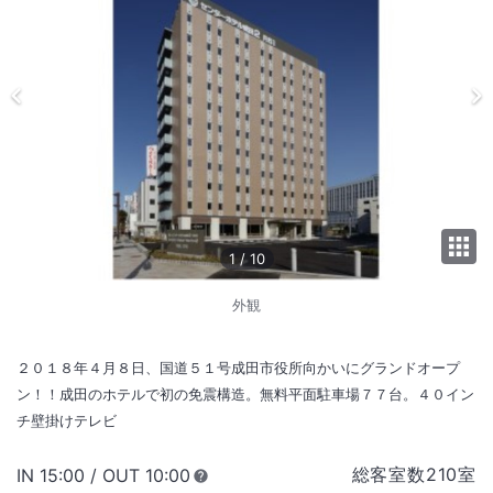
1
/
10
外観
２０１８年４月８日、国道５１号成田市役所向かいにグランドオープ
ン！！成田のホテルで初の免震構造。無料平面駐車場７７台。４０イン
チ壁掛けテレビ
総客室数
210
室
IN
チェックイン
15:00
/ OUT
チェックアウト
10:00