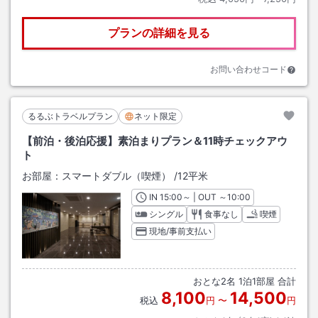
プランの詳細を見る
お問い合わせコード
るるぶトラベルプラン
ネット限定
【前泊・後泊応援】素泊まりプラン＆11時チェックアウ
ト
お部屋：
スマートダブル（喫煙）
/
12平米
IN
チェックイン
15:00
～ | OUT
チェックアウト
～
10:00
シングル
食事なし
喫煙
現地/事前支払い
おとな
2
名
1
泊
1
部屋 合計
8,100
14,500
税込
円
〜
円