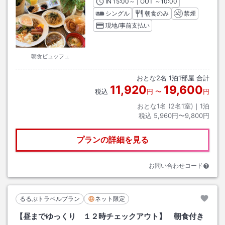
IN
チェックイン
15:00
～ | OUT
チェックアウト
～
10:00
シングル
朝食のみ
禁煙
現地/事前支払い
朝食ビュッフェ
おとな
2
名
1
泊
1
部屋 合計
11,920
19,600
税込
円
〜
円
おとな1名 (
2
名1室)｜
1
泊
税込
5,960円〜9,800円
プランの詳細を見る
お問い合わせコード
るるぶトラベルプラン
ネット限定
【昼までゆっくり １２時チェックアウト】 朝食付き