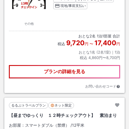
現地/事前支払い
その他
おとな
2
名
1
泊
1
部屋 合計
9,720
17,400
税込
円
〜
円
おとな1名 (
2
名1室)｜
1
泊
税込
4,860円〜8,700円
プランの詳細を見る
お問い合わせコード
るるぶトラベルプラン
ネット限定
【昼までゆっくり １２時チェックアウト】 素泊まり
お部屋：
スマートダブル（禁煙）
/
12平米