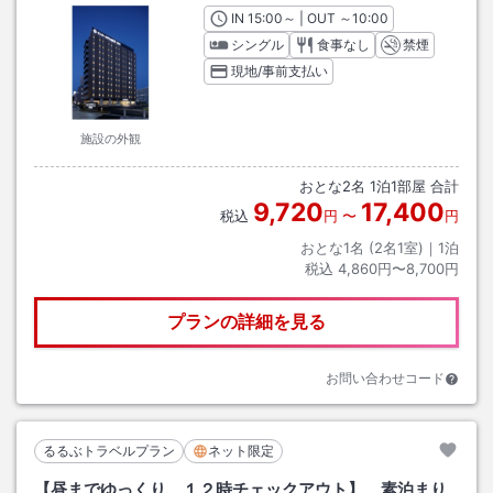
IN
チェックイン
15:00
～ | OUT
チェックアウト
～
10:00
シングル
食事なし
禁煙
現地/事前支払い
施設の外観
おとな
2
名
1
泊
1
部屋 合計
9,720
17,400
税込
円
〜
円
おとな1名 (
2
名1室)｜
1
泊
税込
4,860円〜8,700円
プランの詳細を見る
お問い合わせコード
るるぶトラベルプラン
ネット限定
【昼までゆっくり １２時チェックアウト】 素泊まり