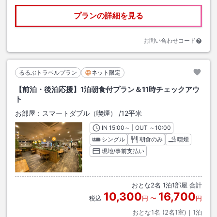
プランの詳細を見る
お問い合わせコード
るるぶトラベルプラン
ネット限定
【前泊・後泊応援】1泊朝食付プラン＆11時チェックアウ
ト
お部屋：
スマートダブル（喫煙）
/
12平米
IN
チェックイン
15:00
～ | OUT
チェックアウト
～
10:00
シングル
朝食のみ
喫煙
現地/事前支払い
おとな
2
名
1
泊
1
部屋 合計
10,300
16,700
税込
円
〜
円
おとな1名 (
2
名1室)｜
1
泊