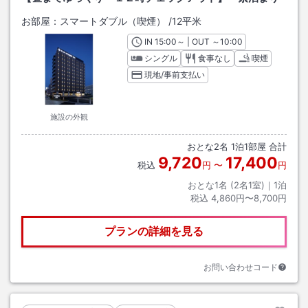
お部屋：
スマートダブル（喫煙）
/
12平米
IN
チェックイン
15:00
～ | OUT
チェックアウト
～
10:00
シングル
食事なし
喫煙
現地/事前支払い
施設の外観
おとな
2
名
1
泊
1
部屋 合計
9,720
17,400
税込
円
〜
円
おとな1名 (
2
名1室)｜
1
泊
税込
4,860円〜8,700円
プランの詳細を見る
お問い合わせコード