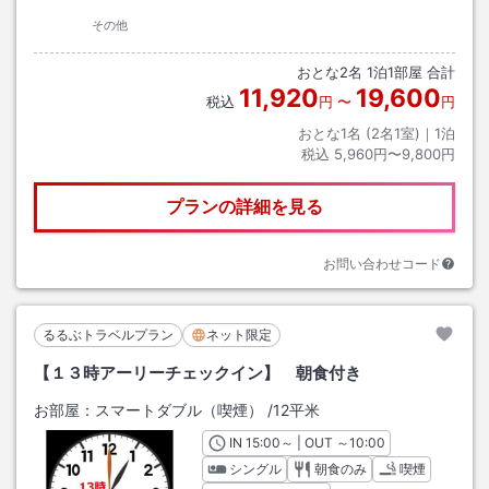
その他
おとな
2
名
1
泊
1
部屋 合計
11,920
19,600
税込
円
〜
円
おとな1名 (
2
名1室)｜
1
泊
税込
5,960円〜9,800円
プランの詳細を見る
お問い合わせコード
るるぶトラベルプラン
ネット限定
【１３時アーリーチェックイン】 朝食付き
お部屋：
スマートダブル（喫煙）
/
12平米
IN
チェックイン
15:00
～ | OUT
チェックアウト
～
10:00
シングル
朝食のみ
喫煙