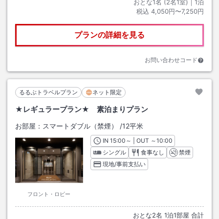
おとな1名 (
2
名1室)｜
1
泊
税込
4,050円〜7,250円
プランの詳細を見る
お問い合わせコード
るるぶトラベルプラン
ネット限定
★レギュラープラン★ 素泊まりプラン
お部屋：
スマートダブル（禁煙）
/
12平米
IN
チェックイン
15:00
～ | OUT
チェックアウト
～
10:00
シングル
食事なし
禁煙
現地/事前支払い
フロント・ロビー
おとな
2
名
1
泊
1
部屋 合計