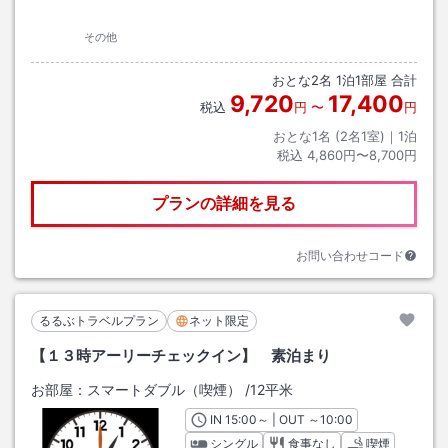
その他
おとな
2
名
1
泊
1
部屋 合計
9,720
17,400
税込
円
〜
円
おとな1名 (
2
名1室)｜
1
泊
税込
4,860円〜8,700円
プランの詳細を見る
お問い合わせコード
るるぶトラベルプラン
ネット限定
【１３時アーリーチェックイン】 素泊まり
お部屋：
スマートダブル（喫煙）
/
12平米
IN
チェックイン
15:00
～ | OUT
チェックアウト
～
10:00
シングル
食事なし
喫煙