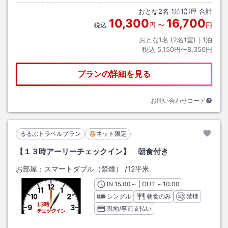
おとな
2
名
1
泊
1
部屋 合計
10,300
16,700
税込
円
〜
円
おとな1名 (
2
名1室)｜
1
泊
税込
5,150円〜8,350円
プランの詳細を見る
お問い合わせコード
るるぶトラベルプラン
ネット限定
【１３時アーリーチェックイン】 朝食付き
お部屋：
スマートダブル（禁煙）
/
12平米
IN
チェックイン
15:00
～ | OUT
チェックアウト
～
10:00
シングル
朝食のみ
禁煙
現地/事前支払い