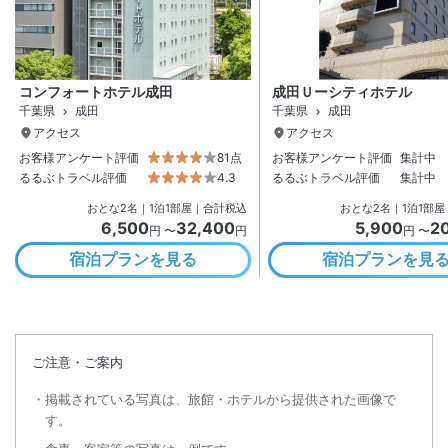
コンフォートホテル成田
成田Ｕーシティホテル
千葉県
成田
千葉県
成田
アクセス
アクセス
お客様アンケート評価
81点
お客様アンケート評価
集計中
るるぶトラベル評価
4.3
るるぶトラベル評価
集計中
おとな
2
名
｜
1
泊
1
部屋｜合計税込
おとな
2
名
｜
1
泊
1
部屋
6,500
32,400
5,900
2
円 〜
円
円 〜
宿泊プランを見る
宿泊プランを見
ご注意・ご案内
掲載されている写真は、旅館・ホテルから提供された画像で
す。