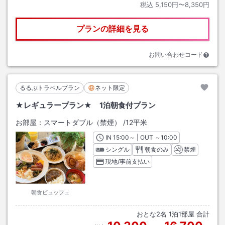
税込
5,150円〜8,350円
プランの詳細を見る
お問い合わせコード
るるぶトラベルプラン
ネット限定
★レギュラープラン★ 1泊朝食付プラン
お部屋：
スマートダブル（禁煙）
/
12平米
IN
チェックイン
15:00
～ | OUT
チェックアウト
～
10:00
シングル
朝食のみ
禁煙
現地/事前支払い
朝食ビュッフェ
おとな
2
名
1
泊
1
部屋 合計