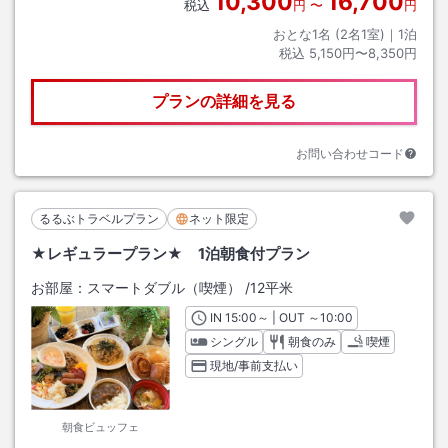
10,300
16,700
税込
円
〜
円
おとな1名 (
2
名1室)｜
1
泊
税込
5,150円〜8,350円
プランの詳細を見る
お問い合わせコード
るるぶトラベルプラン
ネット限定
★レギュラープラン★ 1泊朝食付プラン
お部屋：
スマートダブル（喫煙）
/
12平米
IN
チェックイン
15:00
～ | OUT
チェックアウト
～
10:00
シングル
朝食のみ
喫煙
現地/事前支払い
朝食ビュッフェ