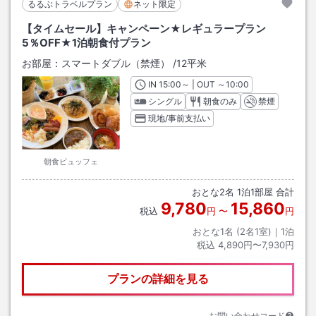
るるぶトラベルプラン
ネット限定
【タイムセール】キャンペーン★レギュラープラン
5％OFF★1泊朝食付プラン
お部屋：
スマートダブル（禁煙）
/
12平米
IN
チェックイン
15:00
～ | OUT
チェックアウト
～
10:00
シングル
朝食のみ
禁煙
現地/事前支払い
朝食ビュッフェ
おとな
2
名
1
泊
1
部屋 合計
9,780
15,860
税込
円
〜
円
おとな1名 (
2
名1室)｜
1
泊
税込
4,890円〜7,930円
プランの詳細を見る
お問い合わせコード