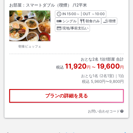
お部屋：
スマートダブル（喫煙）
/
12平米
IN
チェックイン
15:00
～ | OUT
チェックアウト
～
10:00
シングル
朝食のみ
喫煙
現地/事前支払い
朝食ビュッフェ
おとな
2
名
1
泊
1
部屋 合計
11,920
19,600
税込
円
〜
円
おとな1名 (
2
名1室)｜
1
泊
税込
5,960円〜9,800円
プランの詳細を見る
お問い合わせコード