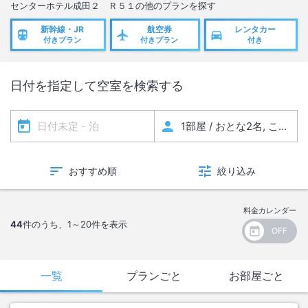
センターホテル成田２ Ｒ５１
の他のプランを探す
新幹線・JR
航空券
レンタカー
付きプラン
付きプラン
付き
日付を指定して空室を検索する
おすすめ順
絞り込み
料金カレンダー
44
件のうち、
1～20
件を表示
一覧
プランごと
お部屋ごと