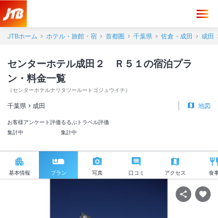
JTBホーム
ホテル・旅館・宿
首都圏
千葉県
佐倉・成田
成田
センターホテル成田２ Ｒ５１の宿泊プラ
ン・料金一覧
（
センターホテルナリタツールートゴジュウイチ
）
千葉県
成田
地図
お客様アンケート評価
るるぶトラベル評価
集計中
集計中
基本情報
プラン
写真
口コミ
アクセス
食