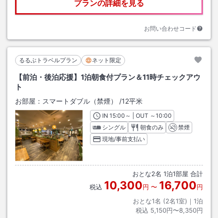
プランの詳細を見る
お問い合わせコード
るるぶトラベルプラン
ネット限定
【前泊・後泊応援】1泊朝食付プラン＆11時チェックアウ
ト
お部屋：
スマートダブル（禁煙）
/
12平米
IN
チェックイン
15:00
～ | OUT
チェックアウト
～
10:00
シングル
朝食のみ
禁煙
現地/事前支払い
おとな
2
名
1
泊
1
部屋 合計
10,300
16,700
税込
円
〜
円
おとな1名 (
2
名1室)｜
1
泊
税込
5,150円〜8,350円