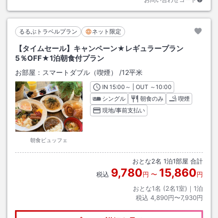
るるぶトラベルプラン
ネット限定
【タイムセール】キャンペーン★レギュラープラン
5％OFF★1泊朝食付プラン
お部屋：
スマートダブル（喫煙）
/
12平米
IN
チェックイン
15:00
～ | OUT
チェックアウト
～
10:00
シングル
朝食のみ
喫煙
現地/事前支払い
朝食ビュッフェ
おとな
2
名
1
泊
1
部屋 合計
9,780
15,860
税込
円
〜
円
おとな1名 (
2
名1室)｜
1
泊
税込
4,890円〜7,930円