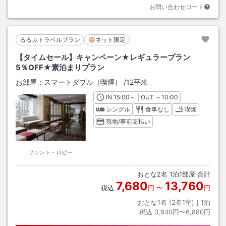
お問い合わせコード
るるぶトラベルプラン
ネット限定
【タイムセール】キャンペーン★レギュラープラン
5％OFF★素泊まりプラン
お部屋：
スマートダブル（喫煙）
/
12平米
IN
チェックイン
15:00
～ | OUT
チェックアウト
～
10:00
シングル
食事なし
喫煙
現地/事前支払い
フロント・ロビー
おとな
2
名
1
泊
1
部屋 合計
7,680
13,760
税込
円
〜
円
おとな1名 (
2
名1室)｜
1
泊
税込
3,840円〜6,880円