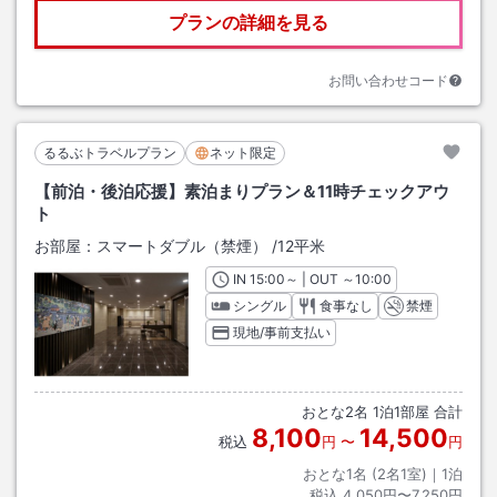
プランの詳細を見る
お問い合わせコード
るるぶトラベルプラン
ネット限定
【前泊・後泊応援】素泊まりプラン＆11時チェックアウ
ト
お部屋：
スマートダブル（禁煙）
/
12平米
IN
チェックイン
15:00
～ | OUT
チェックアウト
～
10:00
シングル
食事なし
禁煙
現地/事前支払い
おとな
2
名
1
泊
1
部屋 合計
8,100
14,500
税込
円
〜
円
おとな1名 (
2
名1室)｜
1
泊
税込
4,050円〜7,250円