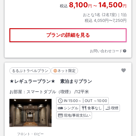
8,100
14,500
税込
円
〜
円
おとな1名 (
2
名1室)｜
1
泊
税込
4,050円〜7,250円
プランの詳細を見る
お問い合わせコード
るるぶトラベルプラン
ネット限定
★レギュラープラン★ 素泊まりプラン
お部屋：
スマートダブル（喫煙）
/
12平米
IN
チェックイン
15:00
～ | OUT
チェックアウト
～
10:00
シングル
食事なし
喫煙
現地/事前支払い
フロント・ロビー