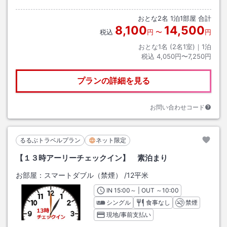
おとな
2
名
1
泊
1
部屋 合計
8,100
14,500
税込
円
〜
円
おとな1名 (
2
名1室)｜
1
泊
税込
4,050円〜7,250円
プランの詳細を見る
お問い合わせコード
るるぶトラベルプラン
ネット限定
【１３時アーリーチェックイン】 素泊まり
お部屋：
スマートダブル（禁煙）
/
12平米
IN
チェックイン
15:00
～ | OUT
チェックアウト
～
10:00
シングル
食事なし
禁煙
現地/事前支払い