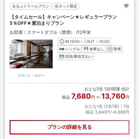
るるぶトラベルプラン
ネット限定
【タイムセール】キャンペーン★レギュラープラン
5％OFF★素泊まりプラン
お部屋：
スマートダブル（禁煙）
/
12平米
IN
チェックイン
15:00
～ | OUT
チェックアウト
～
10:00
シングル
食事なし
禁煙
現地/事前支払い
フロント・ロビー
おとな
2
名
1
泊
1
部屋 合計
7,680
13,760
税込
円
〜
円
おとな1名 (
2
名1室)｜
1
泊
税込
3,840円〜6,880円
プランの詳細を見る