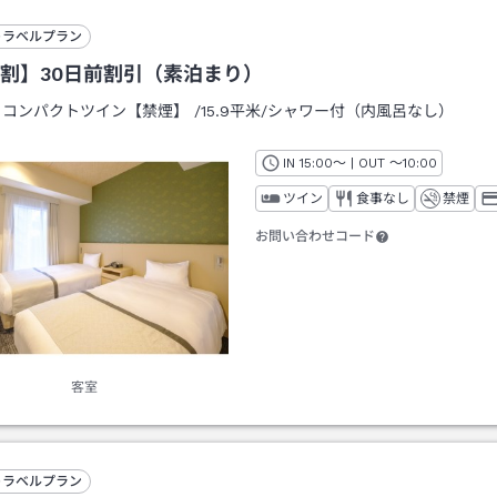
トラベルプラン
割】30日前割引（素泊まり）
：
コンパクトツイン【禁煙】
/
15.9平米
/シャワー付（内風呂なし）
IN
チェックイン
15:00
～ | OUT
チェックアウト
～
10:00
ツイン
食事なし
禁煙
お問い合わせコード
客室
トラベルプラン