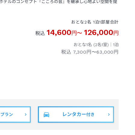
ホテルのコンセプト『こころの音』を継承し心地よい空間を提
おとな
2
名
1
泊
1
部屋
合計
14,600
126,000
円
〜
円
税込
おとな1名 (
2
名1室)｜
1
泊
税込
7,300円〜63,000円
レンタカー
きプラン
付き