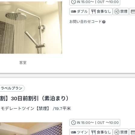
IN
チェックイン
15:00
～ | OUT
チェックアウト
～
10:00
ダブル
食事なし
禁煙
お問い合わせコード
客室
トラベルプラン
割】30日前割引（素泊まり）
：
モデレートツイン【禁煙】
/
19.7平米
IN
チェックイン
15:00
～ | OUT
チェックアウト
～
10:00
ツイン
食事なし
禁煙