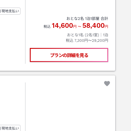
現地支払い
おとな
2
名
1
泊
1
部屋 合計
14,600
58,400
税込
円
〜
円
おとな1名 (
2
名1室)｜
1
泊
税込
7,300円〜29,200円
プランの詳細を見る
現地支払い