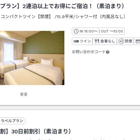
プラン】2連泊以上でお得にご宿泊！（素泊まり）
：
コンパクトツイン【禁煙】
/
15.9平米
/シャワー付（内風呂なし）
IN
チェックイン
15:00
～ | OUT
チェックアウト
～
10:00
ツイン
食事なし
禁煙
お問い合わせコード
客室
トラベルプラン
割】30日前割引（素泊まり）