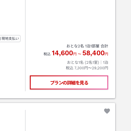
現地支払い
おとな
2
名
1
泊
1
部屋 合計
14,600
58,400
税込
円
〜
円
おとな1名 (
2
名1室)｜
1
泊
税込
7,300円〜29,200円
プランの詳細を見る