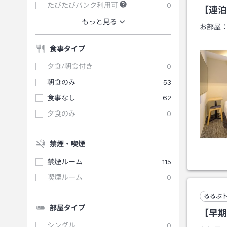
たびたびバンク利用可
0
【連泊
もっと見る
お部屋
食事タイプ
夕食/朝食付き
0
朝食のみ
53
食事なし
62
夕食のみ
0
禁煙・喫煙
禁煙ルーム
115
喫煙ルーム
0
るるぶ
部屋タイプ
【早期
シングル
0