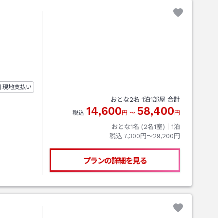
現地支払い
おとな
2
名
1
泊
1
部屋 合計
14,600
58,400
税込
円
〜
円
おとな1名 (
2
名1室)｜
1
泊
税込
7,300円〜29,200円
プランの詳細を見る