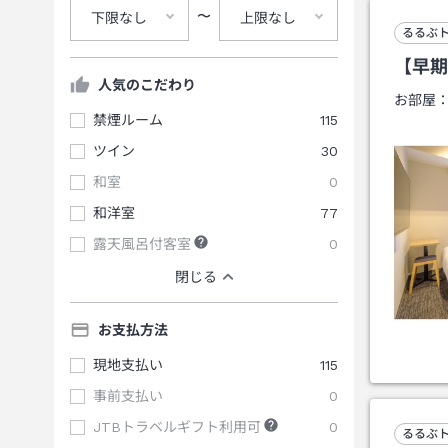
〜
下限なし
上限なし
るるぶ
【早期
人気のこだわり
お部屋
禁煙ルーム
115
ツイン
30
和室
0
和洋室
77
露天風呂付客室
0
閉じる
お支払方法
現地支払い
115
事前支払い
0
JTBトラベルギフト利用可
0
るるぶ