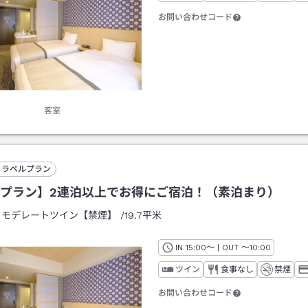
お問い合わせコード
客室
トラベルプラン
プラン】2連泊以上でお得にご宿泊！（素泊まり）
：
モデレートツイン【禁煙】
/
19.7平米
IN
チェックイン
15:00
～ | OUT
チェックアウト
～
10:00
ツイン
食事なし
禁煙
お問い合わせコード