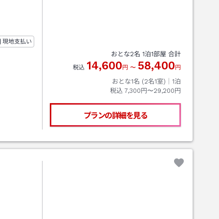
現地支払い
おとな
2
名
1
泊
1
部屋 合計
14,600
58,400
税込
円
〜
円
おとな1名 (
2
名1室)｜
1
泊
税込
7,300円〜29,200円
プランの詳細を見る