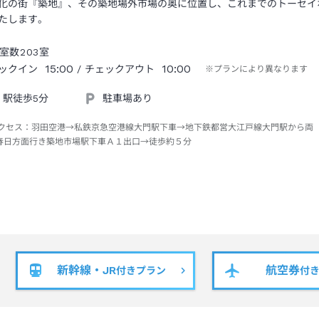
化の街『築地』、その築地場外市場の奥に位置し、これまでのトーセイ
たします。
室数
203
室
15:00
10:00
ックイン
/ チェックアウト
※プランにより異なります
駅徒歩5分
駐車場あり
クセス：
羽田空港→私鉄京急空港線大門駅下車→地下鉄都営大江戸線大門駅から両
春日方面行き築地市場駅下車Ａ１出口→徒歩約５分
新幹線・JR
航空券
付きプラン
付