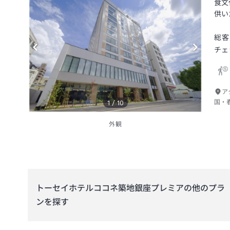
食文
供い
総客
チェ
ア
国・
1
/
10
外観
トーセイホテルココネ築地銀座プレミア
の他のプラ
ンを探す