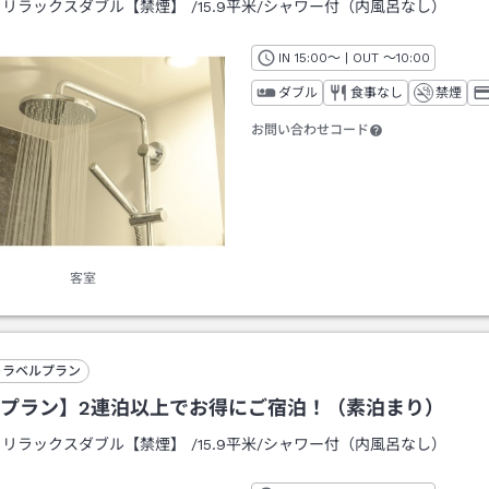
：
リラックスダブル【禁煙】
/
15.9平米
/シャワー付（内風呂なし）
IN
チェックイン
15:00
～ | OUT
チェックアウト
～
10:00
ダブル
食事なし
禁煙
お問い合わせコード
客室
トラベルプラン
プラン】2連泊以上でお得にご宿泊！（素泊まり）
：
リラックスダブル【禁煙】
/
15.9平米
/シャワー付（内風呂なし）