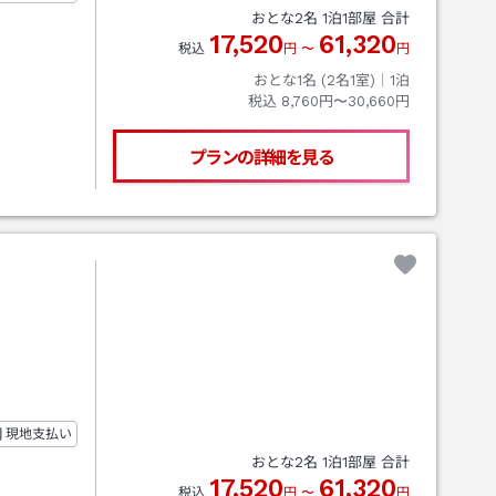
おとな
2
名
1
泊
1
部屋 合計
17,520
61,320
税込
円
〜
円
おとな1名 (
2
名1室)｜
1
泊
税込
8,760円〜30,660円
プランの詳細を見る
現地支払い
おとな
2
名
1
泊
1
部屋 合計
17,520
61,320
税込
円
〜
円