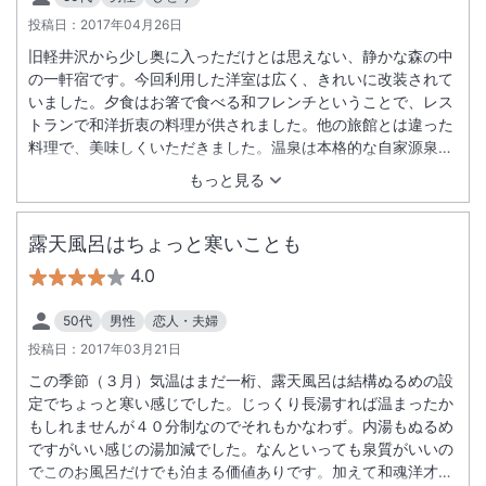
投稿日：
2017年04月26日
旧軽井沢から少し奥に入っただけとは思えない、静かな森の中
の一軒宿です。今回利用した洋室は広く、きれいに改装されて
いました。夕食はお箸で食べる和フレンチということで、レス
トランで和洋折衷の料理が供されました。他の旅館とは違った
料理で、美味しくいただきました。温泉は本格的な自家源泉の
掛け流しです。無料で利用できる広い露天風呂が２ヶ所あり、
もっと見る
気分よく入浴することができました。客室の風呂にも温泉が供
給されていて、湯量の豊富さを実感できました。軽井沢の秘湯
と呼ぶにふさわしい宿だと思います。
露天風呂はちょっと寒いことも
4.0
50代
男性
恋人・夫婦
投稿日：
2017年03月21日
この季節（３月）気温はまだ一桁、露天風呂は結構ぬるめの設
定でちょっと寒い感じでした。じっくり長湯すれば温まったか
もしれませんが４０分制なのでそれもかなわず。内湯もぬるめ
ですがいい感じの湯加減でした。なんといっても泉質がいいの
でこのお風呂だけでも泊まる価値ありです。加えて和魂洋才？