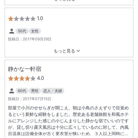
1.0
50代
女性
投稿日：
2017年09月29日
もっと見る
静かな一軒宿
4.0
60代
男性
恋人・夫婦
投稿日：
2017年07月15日
部屋で小川のせせらぎが聞こえ、朝は小鳥のさえずりで目覚め
るという新鮮な経験をしました。歴史ある老舗旅館を和風ホテ
ルにアレンジした感じの小じんまりした静かな宿でいいのです
が、貸し切り露天風呂は十分に広々しているのに対して、内風
呂温泉は設備全体が古く更衣室が狭いため、３人以上同時に上