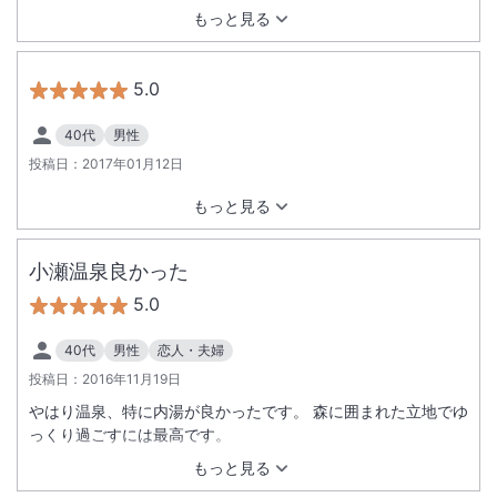
和洋折衷？のお食事もいい雰囲気です。ローストポークの後に
もっと見る
鯉こくとごはんというメニュー建は日本の湯宿ならではでしょ
う。
5.0
40代
男性
投稿日：
2017年01月12日
もっと見る
小瀬温泉良かった
5.0
40代
男性
恋人・夫婦
投稿日：
2016年11月19日
やはり温泉、特に内湯が良かったです。 森に囲まれた立地でゆ
っくり過ごすには最高です。
もっと見る