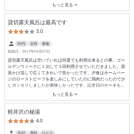
がると洗面台に集中して待たなければならないのは残念でし
もっと見る
た。
貸切露天風呂は最高です
3.0
50代
女性
家族
投稿日：
2017年05月07日
貸切露天風呂は空いていれば何度でも利用出来るとの事。ゴー
ルデンウィークに１泊して３回利用させていただきました。源
泉かけ流しで広くてきれいで良かったです。夕食はホームペー
ジのローストビーフを楽しみにしていたのに鶏肉だったので少
しガッカリしましたが美味しかったです。記念日のケーキもホ
ームページの生クリームたっぷりで大きなイチゴのホールケー
もっと見る
キを期待していたので寂しい感じでした。アメニティも歯ブラ
シとシャンプー、コンディショナー、ボディソープ、石鹸だけ
でした。くしも髭剃りも化粧水も乳液も洗顔クリームもありま
軽井沢の秘湯
せんでした。売店も数点のお土産が棚一つに並べられているだ
4.0
けでした。このプランで１万５０００円は高すぎると感じまし
た。
50代
男性
ひとり