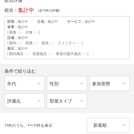
総合評価
集計中
総合：
(全
11
件の評価)
部屋：
立地：
サービス：
集計中
集計中
集計中
食事：
集計中
朝食
：
-
夕食
：
-
設備：
集計中
館内
：
-
部屋
：
-
寝具
：
-
アメニティ
：
-
風呂：
集計中
館内風呂
：
-
部屋風呂
：
-
客室付露天風呂
：
-
1
/
10
条件で絞り込む
外観
～国有林に佇む閑静な一軒宿～《源泉かけ流し・貸切露天風呂無料！》
県産和牛など信州食材をアレンジした「お箸で食べる和フレンチ」
IN
チェックイン
14:00
/ OUT
チェック
10:00
11
件のうち、
1
〜
11
件を表示
大浴場あり
温泉