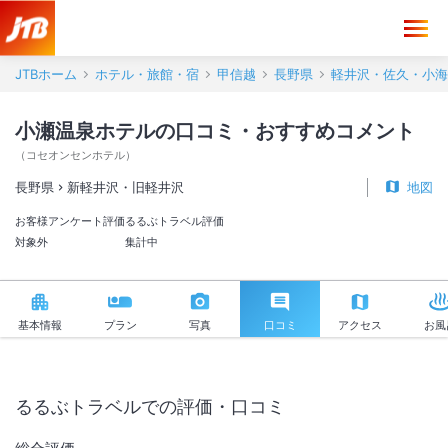
JTBホーム
ホテル・旅館・宿
甲信越
長野県
軽井沢・佐久・小海
小瀬温泉ホテルの口コミ・おすすめコメント
（
コセオンセンホテル
）
長野県
新軽井沢・旧軽井沢
地図
お客様アンケート評価
るるぶトラベル評価
対象外
集計中
基本情報
プラン
写真
口コミ
アクセス
お風
るるぶトラベルでの評価・口コミ