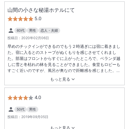
無線LAN
駐車場あり
山間の小さな秘湯ホテルにて
5.0
60代
男性
恋人・夫婦
投稿日：
2020年02月06日
早めのチックインができるのでもう２時過ぎには宿に着きまし
た。宿に入るとのストーブがぬくもりを感じさせてくれまし
た。部屋はフロントからすぐに上がったところで、ベランダ越
しに雪と冬枯れの林を見ることができました。食堂もロビーも
すごく近いのですが、風呂が奥なので距離感を感じました。風
呂はかけ流しの湯が流れ出ていて贅沢な気分になりました。ベ
もっと見る
ットの部屋でしたがとても清潔間がありコンパクトにまとまっ
ていて、変な評判は感じませんでした。食事もそれなりにおい
しく頂き、冷酒も２本追加した次第でした。夜中に何度か風呂
4.0
に行きましたが、廊下のストーブもついていて、ロビーも暖房
がありストーブも燃えていました。内風呂は若干熱めでした
50代
男性
が、貸切は丁度良いぬるさかげん長湯ができました。私として
投稿日：
2019年09月05日
はとても満足いく宿泊でした。新緑の頃又来ようと思う旅の宿
でした。
もっと見る