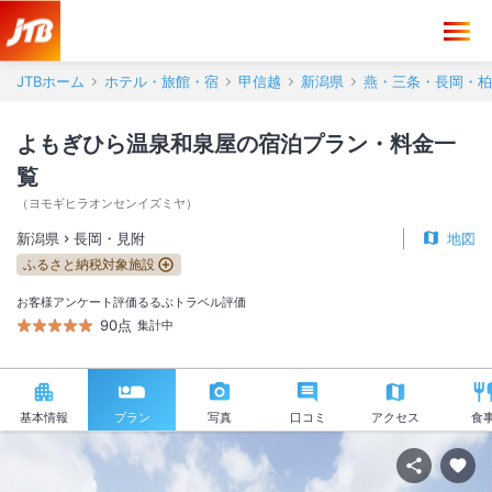
JTBホーム
ホテル・旅館・宿
甲信越
新潟県
燕・三条・長岡・柏
よもぎひら温泉和泉屋の宿泊プラン・料金一
覧
（
ヨモギヒラオンセンイズミヤ
）
新潟県
長岡・見附
地図
ふるさと納税対象施設
お客様アンケート評価
るるぶトラベル評価
90点
集計中
基本情報
プラン
写真
口コミ
アクセス
食