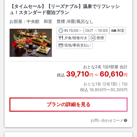
【タイムセール】【リーズナブル】温泉でリフレッシ
ュ！スタンダード宿泊プラン
お部屋：
中央館 和室 禁煙
/
8畳
/風呂なし
IN
チェックイン
15:00
～ | OUT
チェックアウト
～
10:00
和室
夕食/朝食付き
禁煙
現地/事前支払い
おとな
2
名
1
泊
1
部屋 合計
39,710
60,610
税込
円
〜
円
おとな1名 (
2
名1室)｜
1
泊
税込
19,855円〜30,305円
プランの詳細を見る
お問い合わせコード