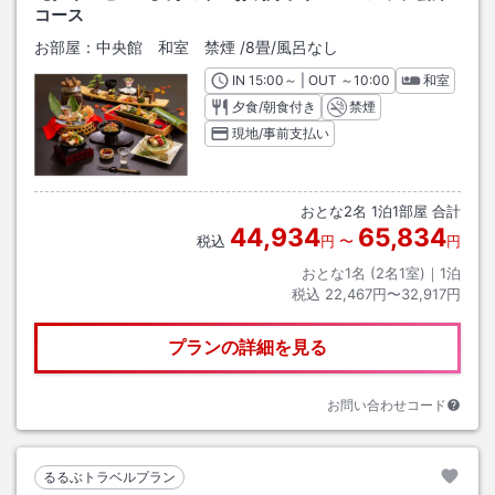
コース
お部屋：
中央館 和室 禁煙
/
8畳
/風呂なし
IN
チェックイン
15:00
～ | OUT
チェックアウト
～
10:00
和室
夕食/朝食付き
禁煙
現地/事前支払い
おとな
2
名
1
泊
1
部屋 合計
44,934
65,834
税込
円
〜
円
おとな1名 (
2
名1室)｜
1
泊
税込
22,467円〜32,917円
プランの詳細を見る
お問い合わせコード
るるぶトラベルプラン