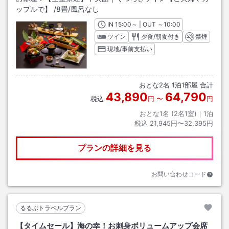
ップルで】
/
8畳
/風呂なし
IN
チェックイン
15:00
～ | OUT
チェックアウト
～
10:00
ツイン
夕食/朝食付き
禁煙
現地/事前支払い
おとな
2
名
1
泊
1
部屋 合計
43,890
64,790
税込
円
〜
円
おとな1名 (
2
名1室)｜
1
泊
税込
21,945円〜32,395円
プランの詳細を見る
お問い合わせコード
るるぶトラベルプラン
【タイムセール】海の幸！お刺身ボリュームアップ会席