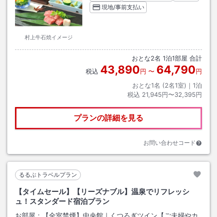
現地/事前支払い
村上牛石焼イメージ
おとな
2
名
1
泊
1
部屋 合計
43,890
64,790
税込
円
〜
円
おとな1名 (
2
名1室)｜
1
泊
税込
21,945円〜32,395円
プランの詳細を見る
お問い合わせコード
るるぶトラベルプラン
【タイムセール】【リーズナブル】温泉でリフレッシ
ュ！スタンダード宿泊プラン
お部屋：
【全室禁煙】中央館｜くつろぎツイン【ご夫婦やカ