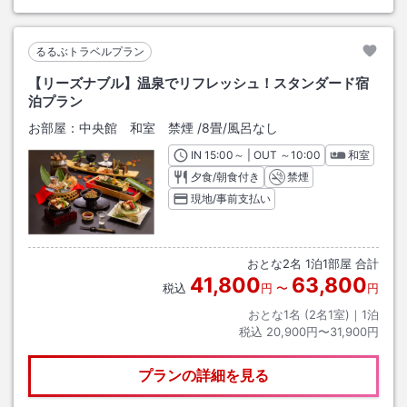
るるぶトラベルプラン
【リーズナブル】温泉でリフレッシュ！スタンダード宿
泊プラン
お部屋：
中央館 和室 禁煙
/
8畳
/風呂なし
IN
チェックイン
15:00
～ | OUT
チェックアウト
～
10:00
和室
夕食/朝食付き
禁煙
現地/事前支払い
おとな
2
名
1
泊
1
部屋 合計
41,800
63,800
税込
円
〜
円
おとな1名 (
2
名1室)｜
1
泊
税込
20,900円〜31,900円
プランの詳細を見る