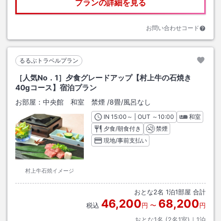
プランの詳細を見る
お問い合わせコード
るるぶトラベルプラン
［人気No．1］夕食グレードアップ【村上牛の石焼き
40gコース】宿泊プラン
お部屋：
中央館 和室 禁煙
/
8畳
/風呂なし
IN
チェックイン
15:00
～ | OUT
チェックアウト
～
10:00
和室
夕食/朝食付き
禁煙
現地/事前支払い
村上牛石焼イメージ
おとな
2
名
1
泊
1
部屋 合計
46,200
68,200
税込
円
〜
円
おとな1名 (
2
名1室)｜
1
泊