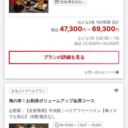
現地/事前支払い
おとな
2
名
1
泊
1
部屋 合計
47,300
69,300
税込
円
〜
円
おとな1名 (
2
名1室)｜
1
泊
税込
23,650円〜34,650円
プランの詳細を見る
お問い合わせコード
るるぶトラベルプラン
海の幸！お刺身ボリュームアップ会席コース
お部屋：
【全室禁煙】中央館｜バリアフリーツイン【車イス
でも安心】
/
8畳
/風呂なし
IN
チェックイン
15:00
～ | OUT
チェックアウト
～
10:00