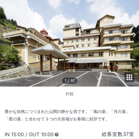
1
/
10
外観
豊かな自然につつまれた山間の静かな宿です。「風の湯」「月の湯」
「星の湯」と合わせて３つの大浴場がお客様に好評です。
総客室数
37
室
IN
チェックイン
15:00
/ OUT
チェックアウト
10:00