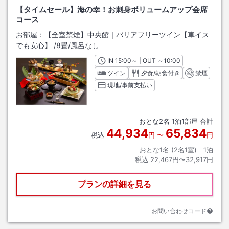
【タイムセール】海の幸！お刺身ボリュームアップ会席
コース
お部屋：
【全室禁煙】中央館｜バリアフリーツイン【車イス
でも安心】
/
8畳
/風呂なし
IN
チェックイン
15:00
～ | OUT
チェックアウト
～
10:00
ツイン
夕食/朝食付き
禁煙
現地/事前支払い
おとな
2
名
1
泊
1
部屋 合計
44,934
65,834
税込
円
〜
円
おとな1名 (
2
名1室)｜
1
泊
税込
22,467円〜32,917円
プランの詳細を見る
お問い合わせコード