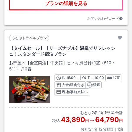
プランの詳細を見る
お問い合わせコード
るるぶトラベルプラン
【タイムセール】【リーズナブル】温泉でリフレッシ
ュ！スタンダード宿泊プラン
お部屋：
【全室禁煙】中央館｜ヒノキ風呂付和室（510・
511）
/
10畳
IN
チェックイン
15:00
～ | OUT
チェックアウト
～
10:00
和室
夕食/朝食付き
禁煙
現地/事前支払い
おとな
2
名
1
泊
1
部屋 合計
43,890
64,790
税込
円
〜
円
おとな1名 (
2
名1室)｜
1
泊