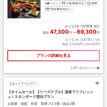
ツイン
夕食/朝食付き
禁煙
現地/事前支払い
おとな
2
名
1
泊
1
部屋 合計
47,300
69,300
税込
円
〜
円
おとな1名 (
2
名1室)｜
1
泊
税込
23,650円〜34,650円
プランの詳細を見る
お問い合わせコード
るるぶトラベルプラン
【タイムセール】【リーズナブル】温泉でリフレッシ
ュ！スタンダード宿泊プラン
お部屋：
南館 和室 禁煙
/
12.5畳＋踏込2畳