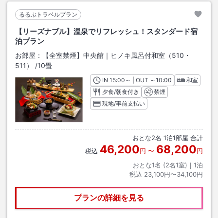
るるぶトラベルプラン
【リーズナブル】温泉でリフレッシュ！スタンダード宿
泊プラン
お部屋：
【全室禁煙】中央館｜ヒノキ風呂付和室（510・
511）
/
10畳
IN
チェックイン
15:00
～ | OUT
チェックアウト
～
10:00
和室
夕食/朝食付き
禁煙
現地/事前支払い
おとな
2
名
1
泊
1
部屋 合計
46,200
68,200
税込
円
〜
円
おとな1名 (
2
名1室)｜
1
泊
税込
23,100円〜34,100円
プランの詳細を見る