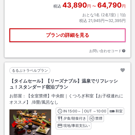
43,890
64,790
税込
円
〜
円
おとな1名 (
2
名1室)｜
1
泊
税込
21,945円〜32,395円
プランの詳細を見る
お問い合わせコード
るるぶトラベルプラン
【タイムセール】【リーズナブル】温泉でリフレッシ
ュ！スタンダード宿泊プラン
お部屋：
【全室禁煙】中央館｜くつろぎ和室【お子様連れに
オススメ】
/
8畳
/風呂なし
IN
チェックイン
15:00
～ | OUT
チェックアウト
～
10:00
和室
夕食/朝食付き
禁煙
現地/事前支払い