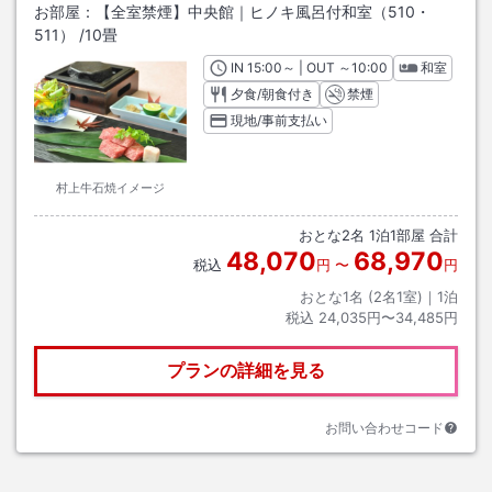
お部屋：
【全室禁煙】中央館｜ヒノキ風呂付和室（510・
511）
/
10畳
IN
チェックイン
15:00
～ | OUT
チェックアウト
～
10:00
和室
夕食/朝食付き
禁煙
現地/事前支払い
村上牛石焼イメージ
おとな
2
名
1
泊
1
部屋 合計
48,070
68,970
税込
円
〜
円
おとな1名 (
2
名1室)｜
1
泊
税込
24,035円〜34,485円
プランの詳細を見る
お問い合わせコード