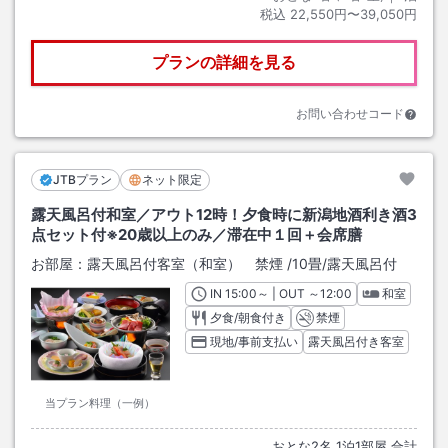
税込
22,550円〜39,050円
プランの詳細を見る
お問い合わせコード
JTBプラン
ネット限定
露天風呂付和室／アウト12時！夕食時に新潟地酒利き酒3
点セット付※20歳以上のみ／滞在中１回＋会席膳
お部屋：
露天風呂付客室（和室） 禁煙
/
10畳
/露天風呂付
IN
チェックイン
15:00
～ | OUT
チェックアウト
～
12:00
和室
夕食/朝食付き
禁煙
現地/事前支払い
露天風呂付き客室
当プラン料理（一例）
おとな
2
名
1
泊
1
部屋 合計