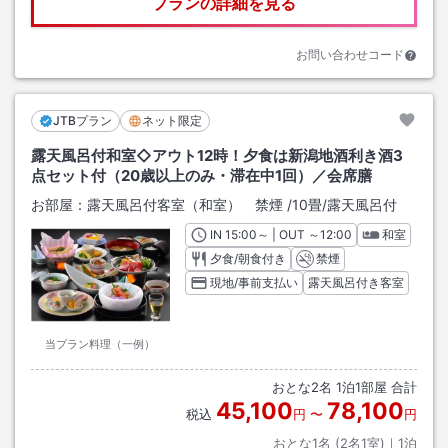
プランの詳細を見る
お問い合わせコード
JTBプラン
ネット限定
露天風呂付和室◇アウト12時！夕食は新潟地酒利き酒3
点セット付（20歳以上のみ・滞在中1回）／会席膳
お部屋：
露天風呂付客室（和室） 禁煙
/
10畳
/露天風呂付
IN
チェックイン
15:00
～ | OUT
チェックアウト
～
12:00
和室
夕食/朝食付き
禁煙
現地/事前支払い
露天風呂付き客室
当プラン料理（一例）
おとな
2
名
1
泊
1
部屋 合計
45,100
78,100
税込
円
〜
円
おとな1名 (
2
名1室)｜
1
泊