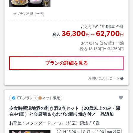
当プラン料理（一例）
おとな
2
名
1
泊
1
部屋 合計
36,300
62,700
税込
円
〜
円
おとな1名 (
2
名1室)｜
1
泊
税込
18,150円〜31,350円
プランの詳細を見る
お問い合わせコード
JTBプラン
ネット限定
夕食時新潟地酒の利き酒3点セット（20歳以上のみ・滞
在中1回）と会席膳＆あわびの踊り焼き付／一品追加
お部屋：
スタンダードルーム（和室）禁煙
/
10畳
IN
チェックイン
15:00
～ | OUT
チェックアウト
～
11:00
和室