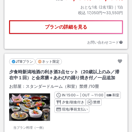
おとな1名 (
2
名1室)｜
1
泊
税込
17,050円〜33,550円
プランの詳細を見る
お問い合わせコード
JTBプラン
ネット限定
夕食時新潟地酒の利き酒3点セット（20歳以上のみ／滞
在中１回）と会席膳＋あわびの踊り焼き付／一品追加
お部屋：
スタンダードルーム（和室）禁煙
/
10畳
IN
チェックイン
15:00
～ | OUT
チェックアウト
～
11:00
和室
夕食/朝食付き
禁煙
現地/事前支払い
当プラン料理（一例）