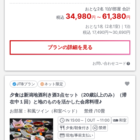
おとな
2
名
1
泊
1
部屋 合計
34,980
61,380
税込
円
〜
円
おとな1名 (
2
名1室)｜
1
泊
税込
17,490円〜30,690円
プランの詳細を見る
お問い合わせコード
JTBプラン
ネット限定
夕食は新潟地酒利き酒3点セット（20歳以上のみ）（滞
在中１回）と地のものを活かした会席料理♪
お部屋：
和風ツイン（和室ベッド） 禁煙
/
10畳
IN
チェックイン
15:00
～ | OUT
チェックアウト
～
11:00
和室
夕食/朝食付き
禁煙
現地/事前支払い