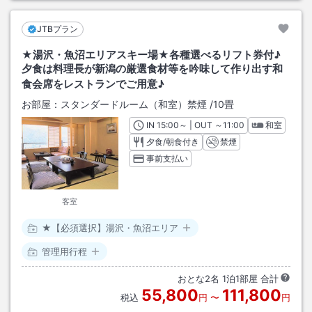
JTBプラン
★湯沢・魚沼エリアスキー場★各種選べるリフト券付♪
夕食は料理長が新潟の厳選食材等を吟味して作り出す和
食会席をレストランでご用意♪
お部屋：
スタンダードルーム（和室）禁煙
/
10畳
IN
チェックイン
15:00
～ | OUT
チェックアウト
～
11:00
和室
夕食/朝食付き
禁煙
事前支払い
客室
★【必須選択】湯沢・魚沼エリア
管理用行程
おとな
2
名
1
泊
1
部屋 合計
55,800
111,800
税込
円
〜
円