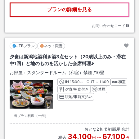
プランの詳細を見る
お問い合わせコード
JTBプラン
ネット限定
夕食は新潟地酒利き酒3点セット（20歳以上のみ・滞在
中1回）と地のものを活かした会席料理♪
お部屋：
スタンダードルーム（和室）禁煙
/
10畳
IN
チェックイン
15:00
～ | OUT
チェックアウト
～
11:00
和室
夕食/朝食付き
禁煙
現地/事前支払い
当プラン料理（一例）
おとな
2
名
1
泊
1
部屋 合計
34,100
67,100
税込
円
〜
円