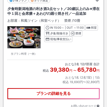
JTBプラン
ネット限定
夕食時新潟地酒の利き酒3点セット／20歳以上のみ※滞在
中１回と会席膳＋あわびの踊り焼き付／一品追加
お部屋：
和風ツイン（和室ベッド） 禁煙
/
10畳
IN
チェックイン
15:00
～ | OUT
チェックアウト
～
11:00
和室
夕食/朝食付き
禁煙
現地/事前支払い
当プラン料理（一例）
おとな
2
名
1
泊
1
部屋 合計
39,380
65,780
税込
円
〜
円
おとな1名 (
2
名1室)｜
1
泊
税込
19,690円〜32,890円
プランの詳細を見る
お問い合わせコード