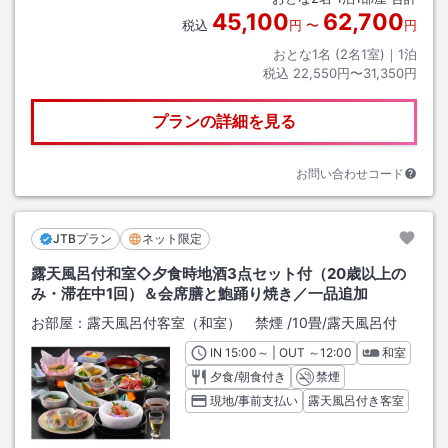
45,100
62,700
税込
円
〜
円
おとな1名 (
2
名1室)｜
1
泊
税込
22,550円〜31,350円
プランの詳細を見る
お問い合わせコード
JTBプラン
ネット限定
露天風呂付和室◇夕食時地酒3点セット付（20歳以上の
み・滞在中1回）＆会席膳と鮑踊り焼き／一品追加
お部屋：
露天風呂付客室（和室） 禁煙
/
10畳
/露天風呂付
IN
チェックイン
15:00
～ | OUT
チェックアウト
～
12:00
和室
夕食/朝食付き
禁煙
現地/事前支払い
露天風呂付き客室