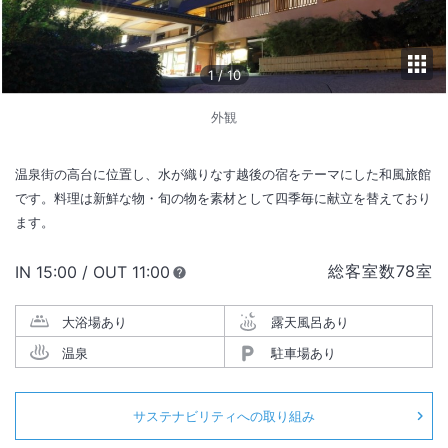
1
/
10
外観
温泉街の高台に位置し、水が織りなす越後の宿をテーマにした和風旅館
です。料理は新鮮な物・旬の物を素材として四季毎に献立を替えており
ます。
総客室数
78
室
IN
チェックイン
15:00
/ OUT
チェックアウト
11:00
大浴場あり
露天風呂あり
温泉
駐車場あり
サステナビリティへの取り組み