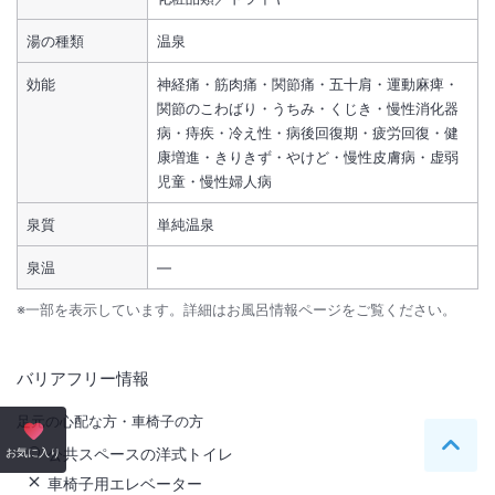
湯の種類
温泉
効能
神経痛・筋肉痛・関節痛・五十肩・運動麻痺・
関節のこわばり・うちみ・くじき・慢性消化器
病・痔疾・冷え性・病後回復期・疲労回復・健
康増進・きりきず・やけど・慢性皮膚病・虚弱
児童・慢性婦人病
泉質
単純温泉
泉温
―
※一部を表示しています。詳細はお風呂情報ページをご覧ください。
バリアフリー情報
足元の心配な方・車椅子の方
公共スペースの洋式トイレ
ペー
お気に入り
車椅子用エレベーター