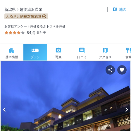
新潟県
越後湯沢温泉
地図
ふるさと納税対象施設
お客様アンケート評価
るるぶトラベル評価
84点
集計中
基本情報
プラン
写真
口コミ
アクセス
食