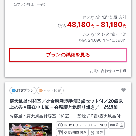
当プラン料理（一例）
おとな
2
名
1
泊
1
部屋 合計
48,180
81,180
税込
円
〜
円
おとな1名 (
2
名1室)｜
1
泊
税込
24,090円〜40,590円
プランの詳細を見る
お問い合わせコード
JTBプラン
ネット限定
露天風呂付和室／夕食時新潟地酒3点セット付／20歳以
上のみ※滞在中１回＋会席膳と鮑踊り焼き／一品追加
お部屋：
露天風呂付客室（和室） 禁煙
/
10畳
/露天風呂付
IN
チェックイン
15:00
～ | OUT
チェックアウト
～
12:00
和室
夕食/朝食付き
禁煙