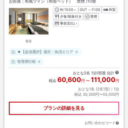
お部屋：
和風ツイン（和室ベッド） 禁煙
/
10畳
IN
チェックイン
15:00
～ | OUT
チェックアウト
～
11:00
和室
夕食/朝食付き
禁煙
事前支払い
客室
★【必須選択】湯沢・魚沼エリア
管理用行程
おとな
2
名
1
泊
1
部屋 合計
60,600
111,000
税込
円
〜
円
おとな1名 (
2
名1室)｜
1
泊
税込
30,300円〜55,500円
プランの詳細を見る
お問い合わせコード