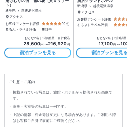
湯けむりの宿 雪の花（共立リゾー
湯沢グランドホテル
ト）
新潟県
越後湯沢温泉
新潟県
越後湯沢温泉
アクセス
アクセス
お客様アンケート評価
お客様アンケート評価
92点
るるぶトラベル評価
るるぶトラベル評価
集計中
おとな
2
名
｜
1
泊
1
部屋｜合計税込
おとな
2
名
｜
1
泊
1
部屋
28,600
216,920
17,100
10
円 〜
円
円 〜
宿泊プランを見る
宿泊プランを見
ご注意・ご案内
掲載されている写真は、旅館・ホテルから提供された画像で
す。
食事・客室等の写真は一例です。
上記の情報、料金等は変更になる場合があります。ご利用の際
はお客様ご自身で事前にご確認ください。