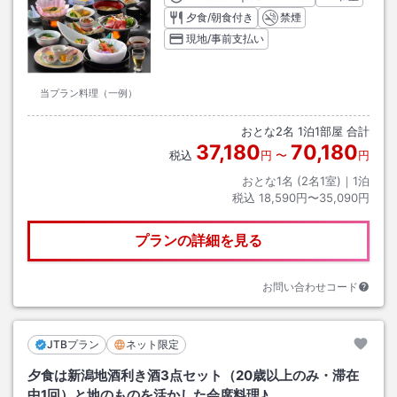
夕食/朝食付き
禁煙
現地/事前支払い
当プラン料理（一例）
おとな
2
名
1
泊
1
部屋 合計
37,180
70,180
税込
円
〜
円
おとな1名 (
2
名1室)｜
1
泊
税込
18,590円〜35,090円
プランの詳細を見る
お問い合わせコード
JTBプラン
ネット限定
夕食は新潟地酒利き酒3点セット（20歳以上のみ・滞在
中1回）と地のものを活かした会席料理♪