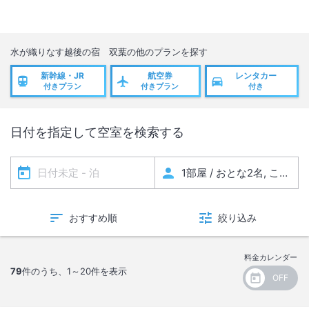
水が織りなす越後の宿 双葉
の他のプランを探す
新幹線・JR
航空券
レンタカー
付きプラン
付きプラン
付き
日付を指定して空室を検索する
おすすめ順
絞り込み
料金カレンダー
79
件のうち、
1～20
件を表示