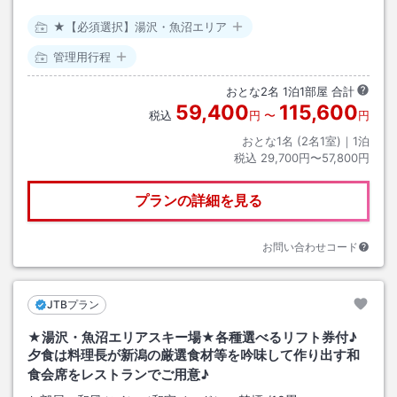
★【必須選択】湯沢・魚沼エリア
管理用行程
おとな
2
名
1
泊
1
部屋 合計
59,400
115,600
税込
円
〜
円
おとな1名 (
2
名1室)｜
1
泊
税込
29,700円〜57,800円
プランの詳細を見る
お問い合わせコード
JTBプラン
★湯沢・魚沼エリアスキー場★各種選べるリフト券付♪
夕食は料理長が新潟の厳選食材等を吟味して作り出す和
食会席をレストランでご用意♪