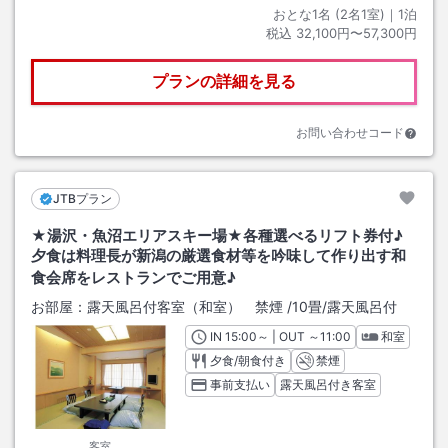
おとな1名 (
2
名1室)｜
1
泊
税込
32,100円〜57,300円
プランの詳細を見る
お問い合わせコード
JTBプラン
★湯沢・魚沼エリアスキー場★各種選べるリフト券付♪
夕食は料理長が新潟の厳選食材等を吟味して作り出す和
食会席をレストランでご用意♪
お部屋：
露天風呂付客室（和室） 禁煙
/
10畳
/露天風呂付
IN
チェックイン
15:00
～ | OUT
チェックアウト
～
11:00
和室
夕食/朝食付き
禁煙
事前支払い
露天風呂付き客室
客室