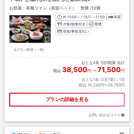
お部屋：
和風ツイン（和室ベッド） 禁煙
/
10畳
IN
チェックイン
15:00
～ | OUT
チェックアウト
～
11:00
和室
夕食/朝食付き
禁煙
現地/事前支払い
当プラン料理（一例）
おとな
2
名
1
泊
1
部屋 合計
38,500
71,500
税込
円
〜
円
おとな1名 (
2
名1室)｜
1
泊
税込
19,250円〜35,750円
プランの詳細を見る
お問い合わせコード