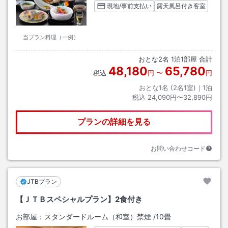
現地/事前支払い
露天風呂付き客室
当プラン料理（一例）
おとな
2
名
1
泊
1
部屋 合計
48,180
65,780
税込
円
〜
円
おとな1名 (
2
名1室)｜
1
泊
税込
24,090円〜32,890円
プランの詳細を見る
お問い合わせコード
JTBプラン
【ＪＴＢスペシャルプラン】2食付き
お部屋：
スタンダードルーム（和室）禁煙
/
10畳