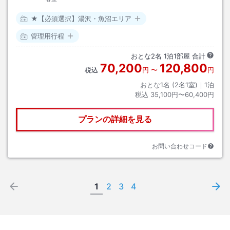
★【必須選択】湯沢・魚沼エリア
管理用行程
おとな
2
名
1
泊
1
部屋 合計
70,200
120,800
税込
円
〜
円
おとな1名 (
2
名1室)｜
1
泊
税込
35,100円〜60,400円
プランの詳細を見る
お問い合わせコード
1
2
3
4