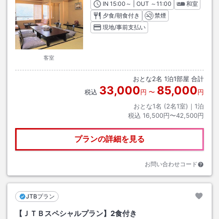
IN
チェックイン
15:00
～ | OUT
チェックアウト
～
11:00
和室
夕食/朝食付き
禁煙
現地/事前支払い
客室
おとな
2
名
1
泊
1
部屋 合計
33,000
85,000
税込
円
〜
円
おとな1名 (
2
名1室)｜
1
泊
税込
16,500円〜42,500円
プランの詳細を見る
お問い合わせコード
JTBプラン
【ＪＴＢスペシャルプラン】2食付き