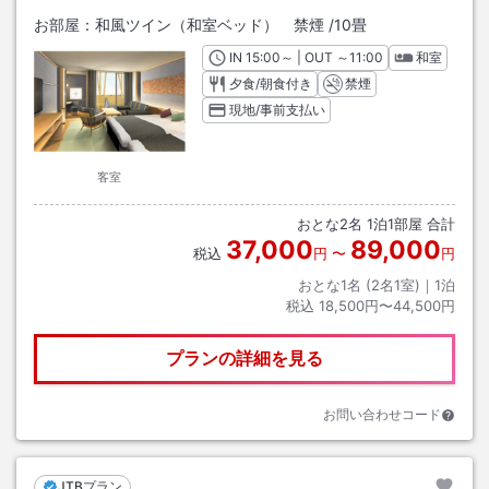
お部屋：
和風ツイン（和室ベッド） 禁煙
/
10畳
IN
チェックイン
15:00
～ | OUT
チェックアウト
～
11:00
和室
夕食/朝食付き
禁煙
現地/事前支払い
客室
おとな
2
名
1
泊
1
部屋 合計
37,000
89,000
税込
円
〜
円
おとな1名 (
2
名1室)｜
1
泊
税込
18,500円〜44,500円
プランの詳細を見る
お問い合わせコード
JTBプラン