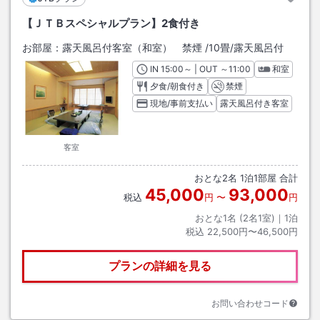
【ＪＴＢスペシャルプラン】2食付き
お部屋：
露天風呂付客室（和室） 禁煙
/
10畳
/露天風呂付
IN
チェックイン
15:00
～ | OUT
チェックアウト
～
11:00
和室
夕食/朝食付き
禁煙
現地/事前支払い
露天風呂付き客室
客室
おとな
2
名
1
泊
1
部屋 合計
45,000
93,000
税込
円
〜
円
おとな1名 (
2
名1室)｜
1
泊
税込
22,500円〜46,500円
プランの詳細を見る
お問い合わせコード