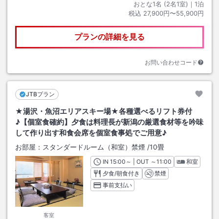
おとな1名 (
2
名1室)｜
1
泊
税込
27,900円〜55,900円
プランの詳細を見る
お問い合わせコード
JTBプラン
★湯沢・魚沼エリアスキー場★各種選べるリフト券付
♪【個室食確約】夕食は料理長が新潟の厳選食材等を吟味
して作り出す和食会席を個室食事処でご用意♪
お部屋：
スタンダードルーム（和室）禁煙
/
10畳
IN
チェックイン
15:00
～ | OUT
チェックアウト
～
11:00
和室
夕食/朝食付き
禁煙
事前支払い
客室