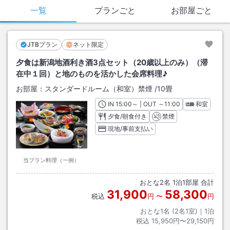
一覧
プランごと
お部屋ごと
JTBプラン
ネット限定
夕食は新潟地酒利き酒3点セット（20歳以上のみ）（滞
在中１回）と地のものを活かした会席料理♪
お部屋：
スタンダードルーム（和室）禁煙
/
10畳
IN
チェックイン
15:00
～ | OUT
チェックアウト
～
11:00
和室
夕食/朝食付き
禁煙
現地/事前支払い
当プラン料理（一例）
おとな
2
名
1
泊
1
部屋 合計
31,900
58,300
税込
円
〜
円
おとな1名 (
2
名1室)｜
1
泊
税込
15,950円〜29,150円