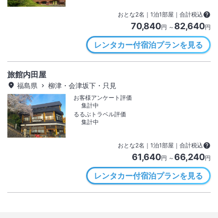
おとな
2
名
｜
1
泊
1
部屋｜合計税込
70,840
82,640
円 ～
円
レンタカー付宿泊プランを見る
旅館内田屋
福島県
柳津・会津坂下・只見
お客様アンケート評価
集計中
るるぶトラベル評価
集計中
おとな
2
名
｜
1
泊
1
部屋｜合計税込
61,640
66,240
円 ～
円
レンタカー付宿泊プランを見る