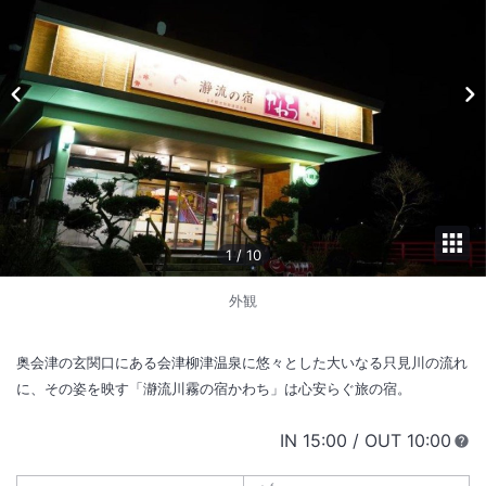
1
/
10
外観
奥会津の玄関口にある会津柳津温泉に悠々とした大いなる只見川の流れ
に、その姿を映す「瀞流川霧の宿かわち」は心安らぐ旅の宿。
IN
チェックイン
15:00
/ OUT
チェック
10:00