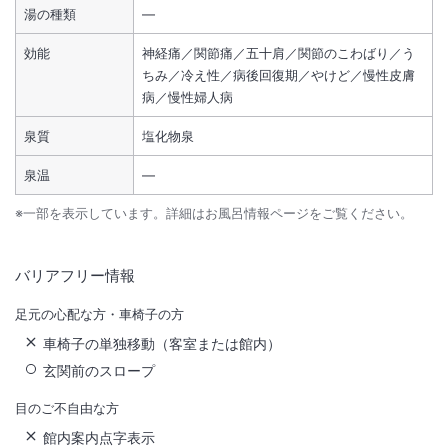
湯の種類
―
効能
神経痛／関節痛／五十肩／関節のこわばり／う
ちみ／冷え性／病後回復期／やけど／慢性皮膚
病／慢性婦人病
泉質
塩化物泉
泉温
―
※一部を表示しています。詳細はお風呂情報ページをご覧ください。
バリアフリー情報
足元の心配な方・車椅子の方
車椅子の単独移動（客室または館内）
玄関前のスロープ
目のご不自由な方
館内案内点字表示