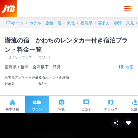
JTBホーム
ホテル・旅館・宿
東北
福島県
喜多方・柳津・只見
瀞流の宿 かわちのレンタカー付き宿泊プラ
ン・料金一覧
（
セイリュウノヤド カワチ
）
福島県
柳津・会津坂下・只見
地図
お客様アンケート評価
るるぶトラベル評価
対象外
集計中
基本情報
プラン
写真
口コミ
アクセス
お風