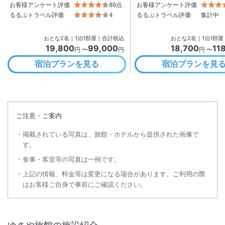
お客様アンケート評価
89点
お客様アンケート評価
るるぶトラベル評価
4
るるぶトラベル評価
集計中
おとな
2
名
｜
1
泊
1
部屋｜合計税込
おとな
2
名
｜
1
泊
1
部屋
19,800
99,000
18,700
11
円 〜
円
円 〜
宿泊プランを見る
宿泊プランを見
ご注意・ご案内
掲載されている写真は、旅館・ホテルから提供された画像で
す。
食事・客室等の写真は一例です。
上記の情報、料金等は変更になる場合があります。ご利用の際
はお客様ご自身で事前にご確認ください。