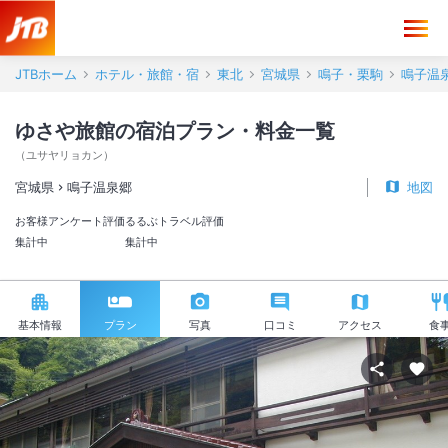
JTBホーム
ホテル・旅館・宿
東北
宮城県
鳴子・栗駒
鳴子温
ゆさや旅館の宿泊プラン・料金一覧
（
ユサヤリョカン
）
宮城県
鳴子温泉郷
地図
お客様アンケート評価
るるぶトラベル評価
集計中
集計中
基本情報
プラン
写真
口コミ
アクセス
食