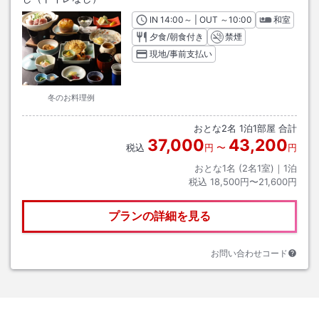
IN
チェックイン
14:00
～ | OUT
チェックアウト
～
10:00
和室
夕食/朝食付き
禁煙
現地/事前支払い
冬のお料理例
おとな
2
名
1
泊
1
部屋 合計
37,000
43,200
税込
円
〜
円
おとな1名 (
2
名1室)｜
1
泊
税込
18,500円〜21,600円
プランの詳細を見る
お問い合わせコード