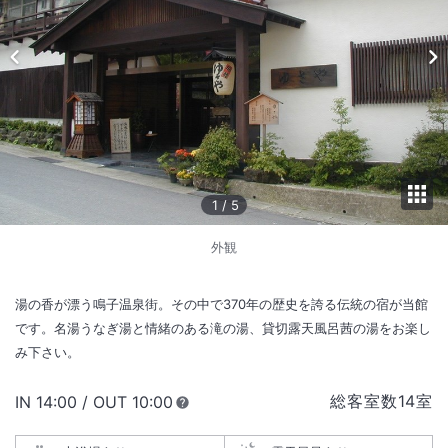
1
/
5
外観
湯の香が漂う鳴子温泉街。その中で370年の歴史を誇る伝統の宿が当館
です。名湯うなぎ湯と情緒のある滝の湯、貸切露天風呂茜の湯をお楽し
み下さい。
総客室数
14
室
IN
チェックイン
14:00
/ OUT
チェックアウト
10:00