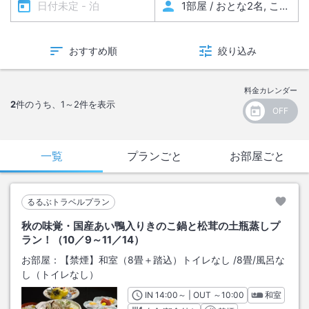
おすすめ順
絞り込み
料金カレンダー
2
件のうち、
1～2
件を表示
一覧
プランごと
お部屋ごと
るるぶトラベルプラン
秋の味覚・国産あい鴨入りきのこ鍋と松茸の土瓶蒸しプ
ラン！（10／9～11／14）
お部屋：
【禁煙】和室（8畳＋踏込）トイレなし
/
8畳
/風呂な
し（トイレなし）
IN
チェックイン
14:00
～ | OUT
チェックアウト
～
10:00
和室