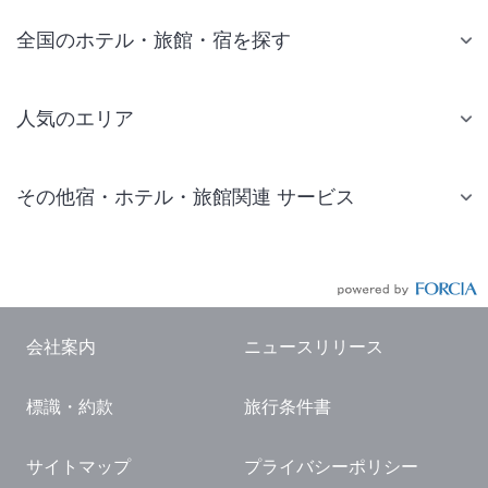
全国のホテル・旅館・宿を探す
人気のエリア
札幌 ホテル
その他宿・ホテル・旅館関連 サービス
仙台 ホテル
国内旅行・国内ツアー
東京ディズニーリゾート(R)周辺 ホテル
JR・新幹線付きツアー
東京 ホテル
航空券付きツアー
東京ドーム ホテル
会社案内
ニュースリリース
現地観光・レジャーチケット
新宿 ホテル
標識・約款
旅行条件書
国内観光ガイド
横浜 ホテル
旅行・観光情報
熱海 ホテル
サイトマップ
プライバシーポリシー