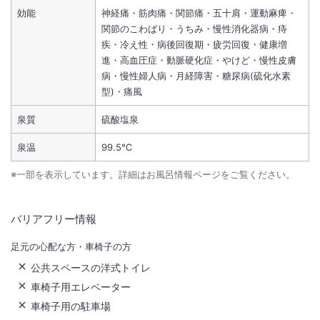
効能
神経痛・筋肉痛・関節痛・五十肩・運動麻痺・
関節のこわばり・うちみ・慢性消化器病・痔
疾・冷え性・病後回復期・疲労回復・健康増
進・高血圧症・動脈硬化症・やけど・慢性皮膚
病・慢性婦人病・月経障害・糖尿病(硫化水素
型)・痛風
泉質
硫酸塩泉
泉温
99.5℃
※一部を表示しています。詳細はお風呂情報ページをご覧ください。
バリアフリー情報
足元の心配な方・車椅子の方
公共スペースの洋式トイレ
車椅子用エレベーター
車椅子用の駐車場