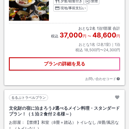
夕食/朝食付き
禁煙
現地/事前支払い
おとな
2
名
1
泊
1
部屋 合計
37,000
48,600
税込
円
〜
円
おとな1名 (
2
名1室)｜
1
泊
税込
18,500円〜24,300円
プランの詳細を見る
お問い合わせコード
るるぶトラベルプラン
文化財の宿に泊まろう♪選べるメイン料理・スタンダード
プラン！（１泊２食付２名様～）
お部屋：
【禁煙】和室（8畳＋踏込）トイレなし
/
8畳
/風呂な
し（トイレなし）