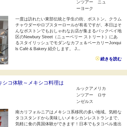
ンツアー ニュ
ーヨーク
一度は訪れたい東部伝統と学生の街、ボストン。クラム
チャウダーやロブスターロールが有名ですが、本日はそ
んなボストンでもおしゃれなお店が集まるバックベイ地
区のNewbury Street（ニューベリー ストリート）にあ
るスタイリッシュでモダンなカフェ＆ベーカリーJonqui
ls Café & Bakery 紹介します。 J...
続きを読む
キシコ体験～メキシコ料理は
ルックアメリカ
ンツアー ロサ
ンゼルス
南カリフォルニアはメキシコ系移民の多い地域。気軽な
タコスタンドから美味しいメキシカンレストランまで、
気軽に食の異国体験ができます！日本でもタコベル進出