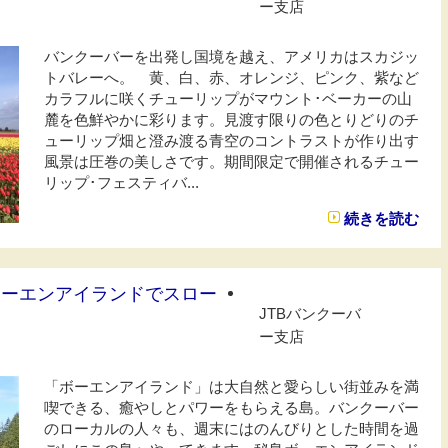
ー支店
バンクーバーを出発し国境を越え、アメリカはスカジッ
トバレーへ。 黄、白、赤、オレンジ、ピンク、紫など
カラフルに咲くチューリップがマウント･ベーカーの山
麓を色鮮やかに彩ります。見渡す限りの色とりどりのチ
ューリップ畑と澄み渡る青空のコントラストが作り出す
風景は圧巻の美しさです。期間限定で開催されるチュー
リップ･フェスティバ...
続きを読む
ボーエンアイランドでスロー
JTBバンクーバ
ー支店
「ボーエンアイランド」は大自然と愛らしい街並みを満
喫できる、癒やしとパワーをもらえる島。バンクーバー
のローカルの人々も、週末にはのんびりとした時間を過