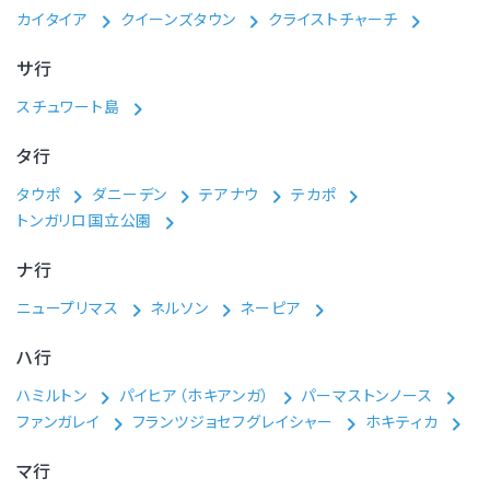
カイタイア
クイーンズタウン
クライストチャーチ
サ行
スチュワート島
タ行
タウポ
ダニーデン
テアナウ
テカポ
トンガリロ国立公園
ナ行
ニュープリマス
ネルソン
ネーピア
ハ行
ハミルトン
パイヒア（ホキアンガ）
パーマストンノース
ファンガレイ
フランツジョセフグレイシャー
ホキティカ
マ行