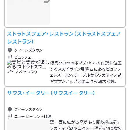
ストラトスフェア・レストラン（ストラストスフェア
レストラン）
クイーンズタウン
ビュッフェ
標高450mのボブズ・ヒルの山頂に位置
するスカイライン展望台にあるビュッフ
ェレストラン。テーブルからワカティプ湖
やサザンアルプスの山々の雄大な景色
を見渡せる。窓際の席を希望するなら1
サウス・イータリー（サウスイータリー）
ドリンク付きのプレミアムコースを予約
しよう。ニュージーランド産の素材を中
心にした料理、デザートは種類が豊富。
クイーンズタウン
ニュージーランド料理
壁一面に広がる窓があり開放感抜群。
ワカティプ湖や山々を一望する180度の