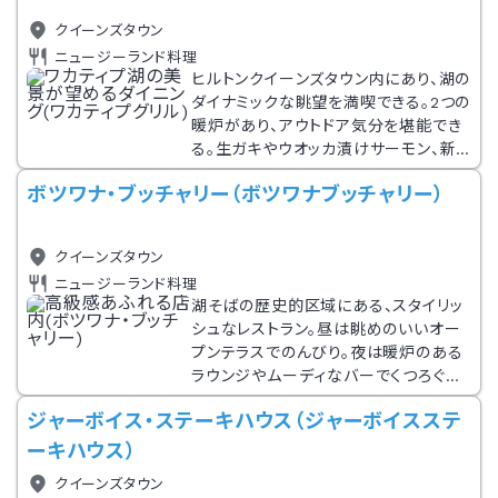
クイーンズタウン
ニュージーランド料理
ヒルトンクイーンズタウン内にあり、湖の
ダイナミックな眺望を満喫できる。2つの
暖炉があり、アウトドア気分を堪能でき
る。生ガキやウオッカ漬けサーモン、新
鮮な季節の地元素材を使ったグリルを
ボツワナ・ブッチャリー（ボツワナブッチャリー）
味わおう。バーでは、バーテンダーがさ
まざまなカクテルを作ってくれる。グル
テンフリーやベジタリアンに対応したメ
クイーンズタウン
ニューも注文可能。
ニュージーランド料理
湖そばの歴史的区域にある、スタイリッ
シュなレストラン。昼は眺めのいいオー
プンテラスでのんびり。夜は暖炉のある
ラウンジやムーディなバーでくつろぐの
もいい。ブッチャリー(肉屋)の名が付い
ジャーボイス・ステーキハウス（ジャーボイスステ
ているだけに、ラム肩肉やアンガスビー
フ、和牛などのステーキが豊富。フィヨ
ーキハウス）
ルドランド産のベニソンや、シーフードも
クイーンズタウン
楽しめる。