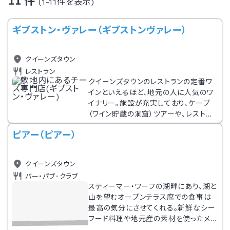
11 件
(1-11件を表示)
ギブストン・ヴァレー（ギブストンヴァレー）
クイーンズタウン
レストラン
クイーンズタウンのレストランの定番ワ
インといえるほど、地元の人に人気のワ
イナリー。施設が充実しており、ケーブ
（ワイン貯蔵の洞窟）ツアーや、レストラ
ン、日本への発送もできるワインショッ
ピアー（ピアー）
プ、チーズ専門のショップなどが敷地内
にある。たっぷり時間をとって、訪れた
い。
クイーンズタウン
バー・パブ･クラブ
スティーマー・ワーフの湖畔にあり、湖と
山を望むオープンテラス席での食事は
最高の気分にさせてくれる。新鮮なシー
フード料理や地元産の素材を使ったメニ
ューに定評がある。ベジタリアン向けの