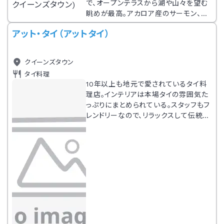
で、オープンテラスから湖や山々を望む
眺めが最高。アカロア産のサーモン、ム
ール貝などのシーフードをはじめ、ロー
アット・タイ（アットタイ）
スト・ラムなどニュージーランドらしい素
材を使ったメニューが揃う。クリスピー
に仕上げたフィッシュ&チップスもこの
クイーンズタウン
店の名物。ほか、シーフードの盛り合わ
タイ料理
せ、ムール貝、エビと貝のパスタが自慢
10年以上も地元で愛されているタイ料
の味。子供用メニューもある。
理店。インテリアは本場タイの雰囲気た
っぷりにまとめられている。スタッフもフ
レンドリーなので、リラックスして伝統の
味を楽しめる。人気のメニューは、グリ
ーンカレーやパッタイ、カシューナッツの
炒め物など。