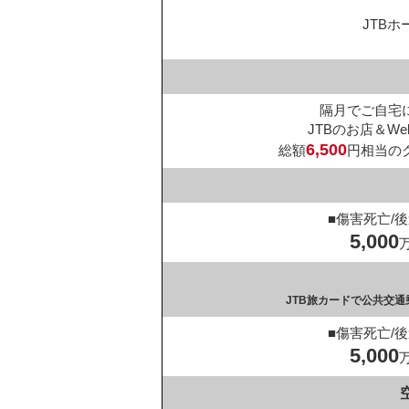
JTB
隔月でご自宅
JTBのお店＆W
6,500
総額
円相当の
■傷害死亡/
5,000
JTB旅カードで公共交
■傷害死亡/
5,000