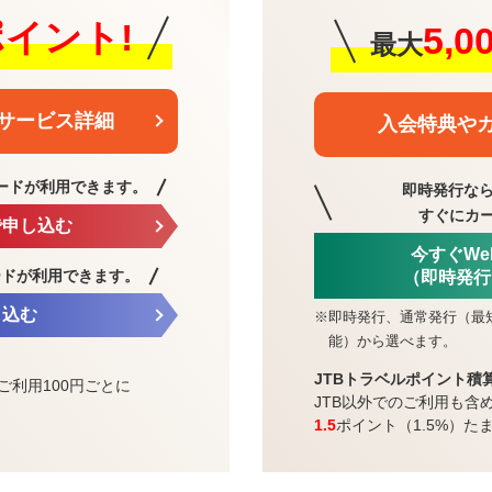
0ポイント!
5,
最大
サービス詳細
入会特典や
ードが利用できます。
即時発行なら
すぐにカ
で申し込む
今すぐW
ードが利用できます。
（即時発行
し込む
※
即時発行、通常発行（最
能）から選べます。
JTBトラベルポイント積
ご利用100円ごとに
JTB以外でのご利用も含
1.5
ポイント（1.5%）た