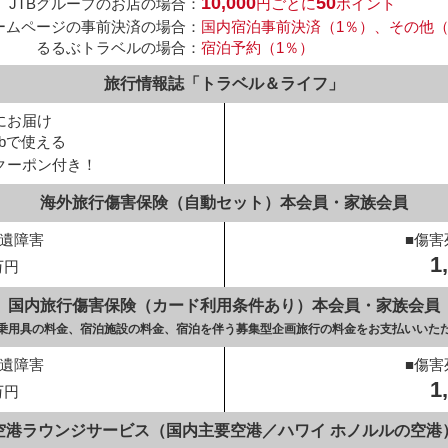
10,000
50
JTBグループのお店の場合：
円ごとに
ポイント
ホームページの事前決済の場合：
国内宿泊事前決済（1％）、その他（0
るるぶトラベルの場合：
宿泊予約（1％）
旅行情報誌「トラベル＆ライフ」
にお届け
ebで使える
クーポン付き！
海外旅行傷害保険（自動セット）
本会員・家族会員
後遺障害
■傷害
1
万円
国内旅行傷害保険（カード利用条件あり）
本会員・家族会員
通乗用具の料金、
宿泊施設の料金、
宿泊を伴う募集型企画旅行の料金を
お支払いいた
後遺障害
■傷害
1
万円
空港ラウンジサービス
（国内主要空港／ハワイ ホノルルの空港