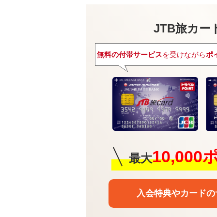
JTB旅カード
無料の付帯サービス
を受けながら
ポ
10,00
最大
入会特典や
カードの