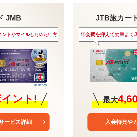
 JMB
JTB旅カードVi
年会費を抑えて
効率よく
イント
や
マイル
もためたい方
©Disney
4,
0ポイント!
最大
入会特典や
サービス詳細