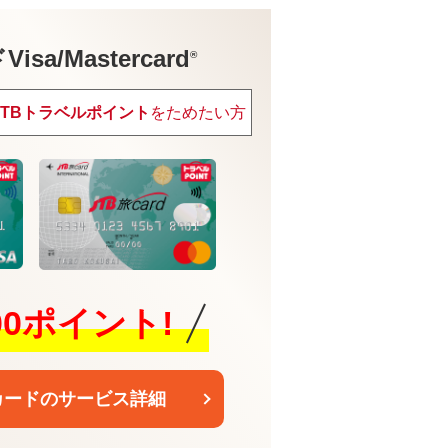
sa/Mastercard
®
JTBトラベルポイント
をためたい方
600ポイント!
カードのサービス詳細