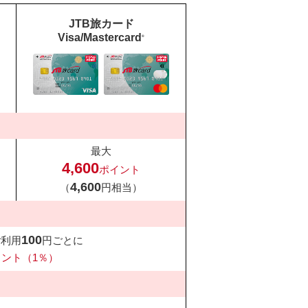
JTB旅カード
Visa/Mastercard
®
最大
4,600
ポイント
4,600
（
円相当）
100
ご利用
円ごとに
イント（1％）