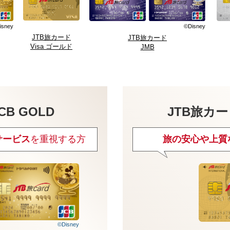
isney
©Disney
JTB旅カード
JTB旅カード
Visa ゴールド
JMB
CB GOLD
JTB旅カー
サービス
を重視する方
旅の安心や上質
©Disney