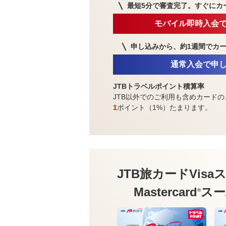
最短5分で審査完了。
すぐにカ
モバイル即時入会
申し込みから、約1週間で
カ
通常入会で申
JTBトラベルポイント積算率
JTB以外でのご利用も含めカードの
1
ポイント（1%）たまります。
JTB旅カードVisa
ス
Mastercard
スー
®