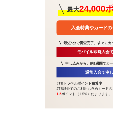
24,00
最大
入会特典や
カードの
最短5分で審査完了。
すぐにカ
モバイル即時入会
申し込みから、約1週間で
カ
通常入会で申
JTBトラベルポイント積算率
JTB以外でのご利用も含めカードの
1.5
ポイント（1.5%）たまります。