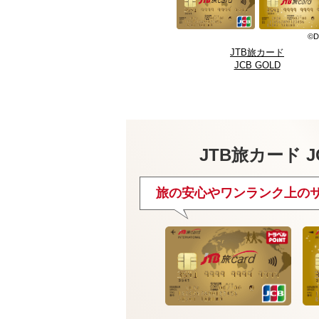
©D
JTB旅カード
JCB GOLD
JTB旅カード J
旅の安心やワンランク上の