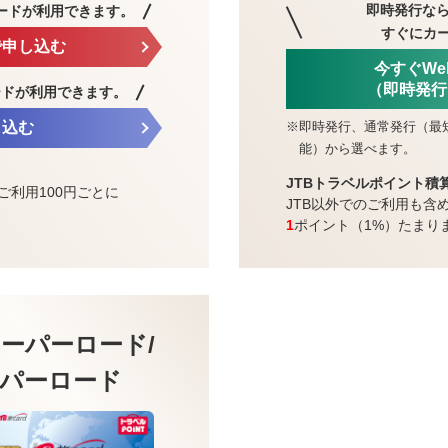
即時発行なら
ードが利用できます。
すぐにカ
で申し込む
今すぐW
（即時発行
ードが利用できます。
※
即時発行、通常発行（最
し込む
能）から選べます。
JTBトラベルポイント積
ご利用100円ごとに
JTB以外でのご利用も含
1
ポイント（1%）たまり
ーパーロード/
パーロード