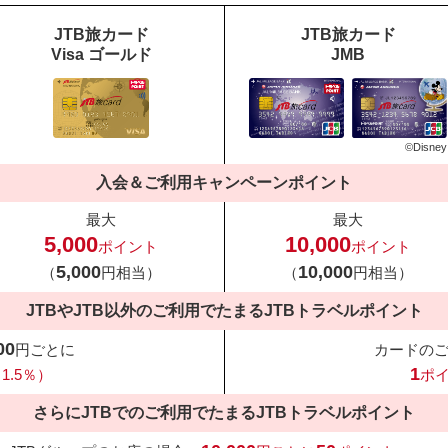
JTB旅カード
JTB旅カード
Visa ゴールド
JMB
©Disney
入会＆ご利用キャンペーンポイント
最大
最大
5,000
10,000
ポイント
ポイント
5,000
10,000
（
円相当）
（
円相当）
JTBやJTB以外のご利用でたまる
JTBトラベルポイント
00
円ごとに
カードの
1
1.5％）
ポ
さらにJTBでのご利用でたまる
JTBトラベルポイント