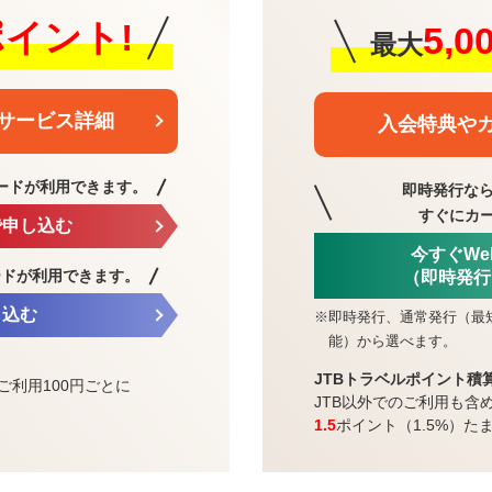
0ポイント!
5,
最大
サービス詳細
入会特典や
ードが利用できます。
即時発行なら
すぐにカ
で申し込む
今すぐW
ードが利用できます。
（即時発行
し込む
※
即時発行、通常発行（最
能）から選べます。
JTBトラベルポイント積
ご利用100円ごとに
JTB以外でのご利用も含
1.5
ポイント（1.5%）た