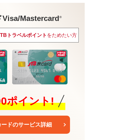
sa/Mastercard
®
JTBトラベルポイント
をためたい方
600ポイント!
カードのサービス詳細