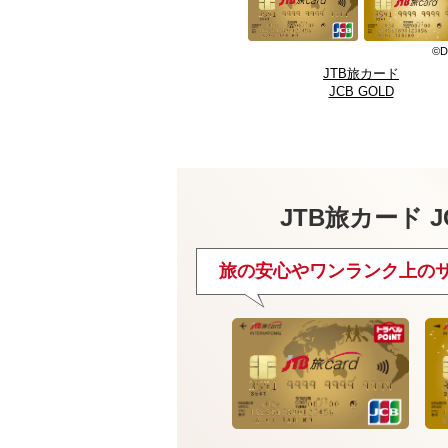
©D
JTB旅カード
JCB GOLD
JTB旅カード J
旅の安心やワンランク上の