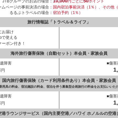
10,000
50
JTBグループのお店の場合：
円ごとに
ポイント
ホームページの事前決済の場合：
国内宿泊事前決済（1％）、その他（0
るるぶトラベルの場合：
宿泊予約（1％）
旅行情報誌「トラベル＆ライフ」
にお届け
ebで使える
クーポン付き！
海外旅行傷害保険（自動セット）
本会員・家族会員
後遺障害
■傷害
1
万円
国内旅行傷害保険（カード利用条件あり）
本会員・家族会員
通乗用具の料金、
宿泊施設の料金、
宿泊を伴う募集型企画旅行の料金を
お支払いいた
後遺障害
■傷害
1
万円
空港ラウンジサービス
（国内主要空港／ハワイ ホノルルの空港