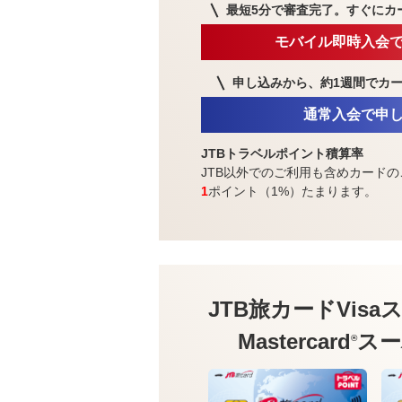
最短5分で審査完了。
すぐにカ
モバイル即時入会
申し込みから、約1週間で
カ
通常入会で申
JTBトラベルポイント積算率
JTB以外でのご利用も含めカードの
1
ポイント（1%）たまります。
JTB旅カードVisa
ス
Mastercard
スー
®