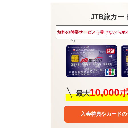
JTB旅カード
無料の付帯サービス
を受けながら
ポ
10,00
最大
入会特典や
カードの