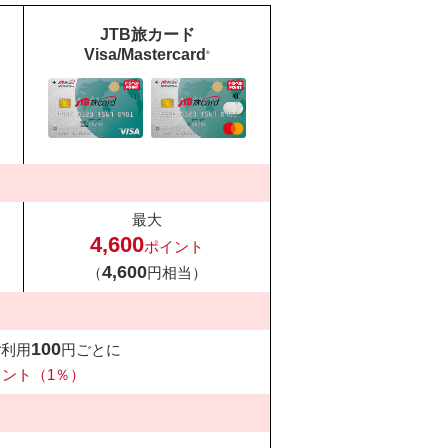
JTB旅カード
Visa/Mastercard
®
最大
4,600
ポイント
4,600
（
円相当）
100
ご利用
円ごとに
イント（1％）