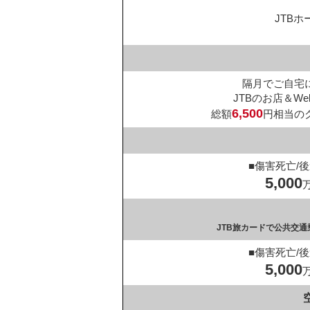
JTB
隔月でご自宅
JTBのお店＆W
6,500
総額
円相当の
■傷害死亡/
5,000
JTB旅カードで公共交
■傷害死亡/
5,000