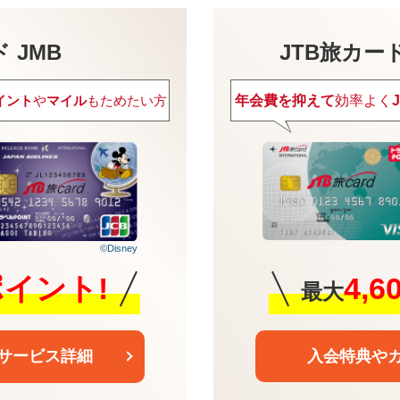
 JMB
JTB旅カードVi
年会費を抑えて
効率よく
イント
や
マイル
もためたい方
©Disney
4,
0ポイント!
最大
入会特典や
サービス詳細