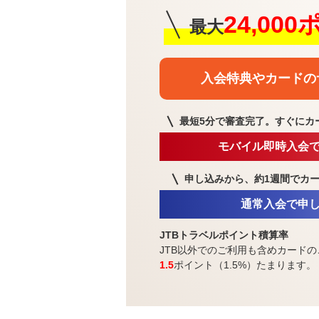
24,00
最大
入会特典や
カードの
最短5分で審査完了。
すぐにカ
モバイル即時入会
申し込みから、約1週間で
カ
通常入会で申
JTBトラベルポイント積算率
JTB以外でのご利用も含めカードの
1.5
ポイント（1.5%）たまります。