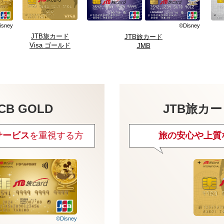
isney
©Disney
JTB旅カード
JTB旅カード
Visa ゴールド
JMB
CB GOLD
JTB旅カー
サービス
を重視する方
旅の安心や上質
©Disney