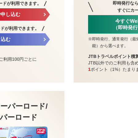
即時発行なら
ードが利用できます。
すぐにカ
で申し込む
今すぐW
（即時発行
ードが利用できます。
※
即時発行、通常発行（最
し込む
能）から選べます。
JTBトラベルポイント積
ご利用100円ごとに
JTB以外でのご利用も含
1
ポイント（1%）たまり
ーパーロード/
パーロード