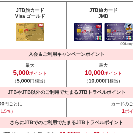
JTB旅カード
JTB旅カード
Visa ゴールド
JMB
©Disney
入会＆ご利用キャンペーンポイント
最大
最大
5,000
10,000
ポイント
ポイント
5,000
10,000
（
円相当）
（
円相当）
JTBやJTB以外のご利用でたまる
JTBトラベルポイント
00
円ごとに
カードの
1
1.5％）
ポ
さらにJTBでのご利用でたまる
JTBトラベルポイント