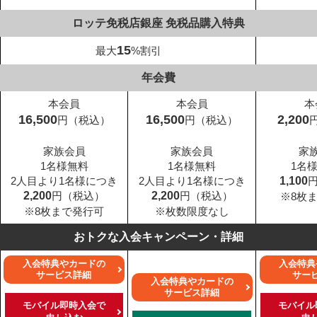
ロッテ免税店銀座 免税品購入特典
15
最大
%割引
年会費
本会員
本会員
本
16,500
16,500
2,200
円（税込）
円（税込）
家族会員
家族会員
家
1名様無料
1名様無料
1名
2人目より1名様につき
2人目より1名様につき
1,100
2,200
円（税込）
2,200
円（税込）
※8枚
※8枚まで発行可
※枚数限度なし
おトクな入会キャンペーン・詳細
入会特典やカードの
入会特典
サービス詳細
サー
入会特典やカードの
サービス詳細
モバイル即時入会で
モバイル