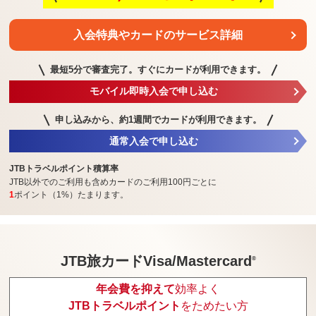
入会特典や
カードのサービス詳細
最短5分で審査完了。
すぐにカードが利用できます。
モバイル即時入会で申し込む
申し込みから、約1週間で
カードが利用できます。
通常入会で申し込む
JTBトラベルポイント積算率
JTB以外でのご利用も含めカードのご利用100円ごとに
1
ポイント（1%）たまります。
JTB旅カードVisa/Mastercard
®
年会費を抑えて
効率よく
JTBトラベルポイント
をためたい方