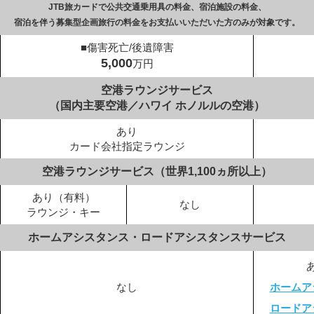
JTB旅カードで公共交通乗用具の料金、
宿泊施設の料金、
宿泊を伴う募集型企画旅行の料金を
お支払いいただいた方のみが対象です。
■傷害死亡/後遺障害
5,000
万円
空港ラウンジサービス
（国内主要空港／ハワイ ホノルルの空港）
あり
カード会社指定ラウンジ
空港ラウンジサービス（世界1,100ヵ所以上）
あり（有料）
なし
ラウンジ・キー
ホームアシスタンス・
ロードアシスタンスサービス
なし
ホームア
ロードア