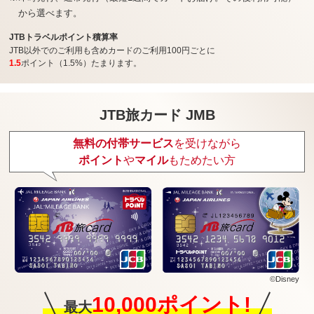
から選べます。
JTBトラベルポイント積算率
JTB以外でのご利用も含めカードのご利用100円ごとに
1.5
ポイント（1.5%）たまります。
JTB旅カード JMB
無料の付帯サービス
を受けながら
ポイント
や
マイル
もためたい方
©Disney
10,000ポイント!
最大