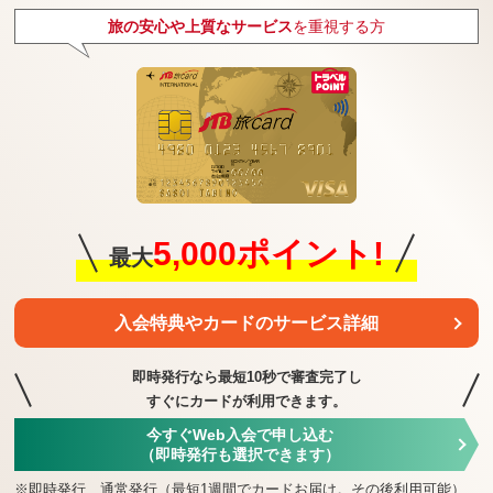
旅の安心や上質なサービス
を重視する方
5,000ポイント!
最大
入会特典や
カードのサービス詳細
即時発行なら最短10秒で審査完了し
すぐにカードが利用できます。
今すぐWeb入会で申し込む
（即時発行も選択できます）
※
即時発行、通常発行（最短1週間でカードお届け。その後利用可能）