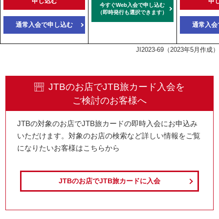
申し込む
申
今すぐWeb入会で申し込む
（即時発行も選択できます）
通常入会で申し込む
通常入会
JI2023-69（2023年5月作成）
JTBのお店でJTB旅カード入会を
ご検討のお客様へ
JTBの対象のお店でJTB旅カードの即時入会にお申込み
いただけます。対象のお店の検索など詳しい情報をご覧
になりたいお客様はこちらから
JTBのお店で
JTB旅カードに入会