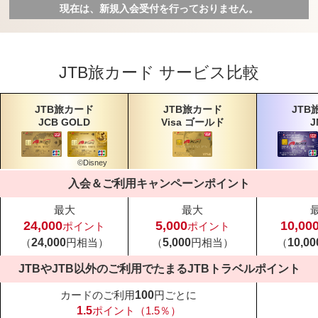
現在は、新規入会受付を
行っておりません。
JTB旅カード
サービス比較
JTB旅カード
JTB旅カード
JTB
JCB GOLD
Visa ゴールド
J
©Disney
入会＆ご利用キャンペーンポイント
最大
最大
24,000
5,000
10,00
ポイント
ポイント
（
24,000
円相当）
（
5,000
円相当）
（
10,00
JTBやJTB以外のご利用でたまる
JTBトラベルポイント
カードのご利用
100
円ごとに
1.5
ポイント（1.5％）