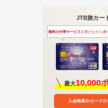
JTB旅カード
無料の付帯サービス
を受けながら
ポ
10,00
最大
入会特典や
カードの