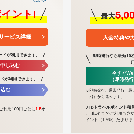
©Disney
0ポイント!
5,
最大
サービス詳細
入会特典や
ードが利用できます。
即時発行なら最短10
で申し込む
今すぐW
ードが利用できます。
（即時発行
し込む
※
即時発行、通常発行（最
能）から選べます。
JTBトラベルポイント積
ご利用100円ごとに
1.5
ポ
JTB以外でのご利用も含
イント（1.5%）たまりま