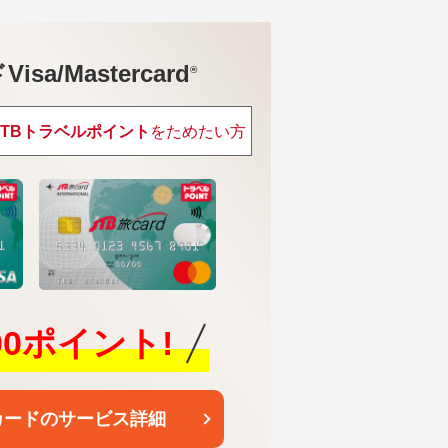
sa/Mastercard
®
JTBトラベルポイント
をためたい方
600ポイント!
カードのサービス詳細