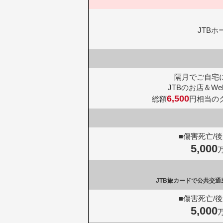
JTB
隔月でご自宅
JTBのお店＆W
6,500
総額
円相当の
■傷害死亡/
5,000
JTB旅カードで公共交
■傷害死亡/
5,000