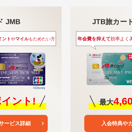
 JMB
JTB旅カードVi
年会費を抑えて
効率よく
イント
や
マイル
もためたい方
©Disney
4,
0ポイント!
最大
入会特典や
サービス詳細