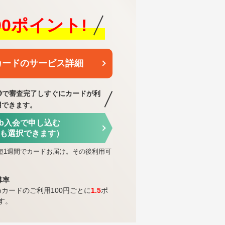
000ポイント!
カードのサービス詳細
秒で審査完了し
すぐにカードが利
用できます。
eb入会で申し込む
も選択できます）
短1週間でカードお届け。その後利用可
算率
めカードのご利用100円ごとに
1.5
ポ
す。