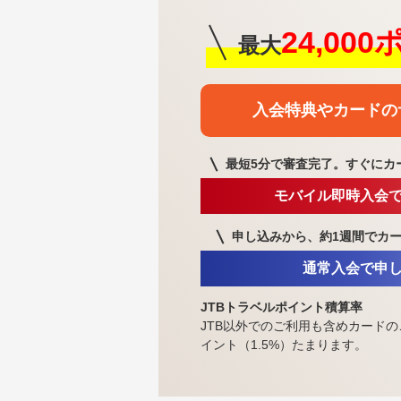
24,00
最大
入会特典や
カードの
最短5分で審査完了。
すぐにカ
モバイル即時入会
申し込みから、約1週間で
カ
通常入会で申
JTBトラベルポイント積算率
JTB以外でのご利用も含めカードの
イント（1.5%）たまります。