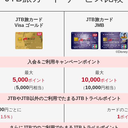
JTB旅カード
JTB旅カード
Visa ゴールド
JMB
©Disney
入会＆ご利用キャンペーンポイント
最大
最大
5,000
10,000
ポイント
ポイント
5,000
10,000
（
円相当）
（
円相当）
JTBやJTB以外のご利用でたまる
JTBトラベルポイント
00
円ごとに
カードの
1
1.5％）
ポ
さらにJTBでのご利用でたまる
JTBトラベルポイント