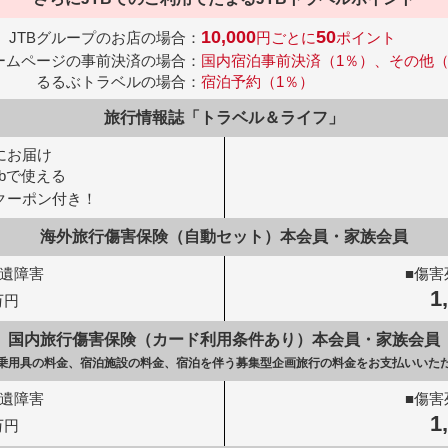
10,000
50
JTBグループのお店の場合：
円ごとに
ポイント
ホームページの事前決済の場合：
国内宿泊事前決済（1％）、その他（0
るるぶトラベルの場合：
宿泊予約（1％）
旅行情報誌「トラベル＆ライフ」
にお届け
ebで使える
クーポン付き！
海外旅行傷害保険（自動セット）
本会員・家族会員
後遺障害
■傷害
1
万円
国内旅行傷害保険（カード利用条件あり）
本会員・家族会員
通乗用具の料金、
宿泊施設の料金、
宿泊を伴う募集型企画旅行の料金を
お支払いいた
後遺障害
■傷害
1
万円