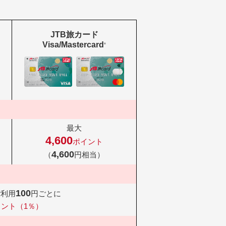
JTB旅カード
Visa/Mastercard
®
最大
4,600
ポイント
4,600
（
円相当）
100
ご利用
円ごとに
イント（1％）