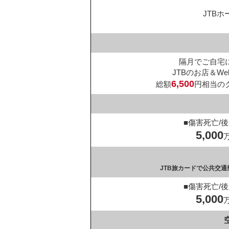
JTB
隔月でご自宅
JTBのお店＆W
6,500
総額
円相当の
■傷害死亡/
5,000
JTB旅カードで公共交
■傷害死亡/
5,000