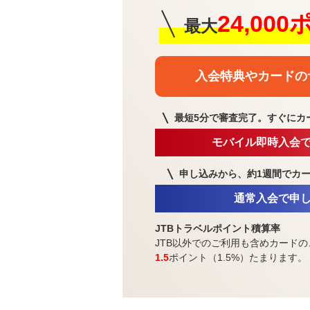
24,00
最大
入会特典や
カードの
最短5分で審査完了。
すぐにカ
モバイル即時入会
申し込みから、約1週間で
カ
通常入会で申
JTBトラベルポイント積算率
JTB以外でのご利用も含めカードの
1.5
ポイント（1.5%）たまります。