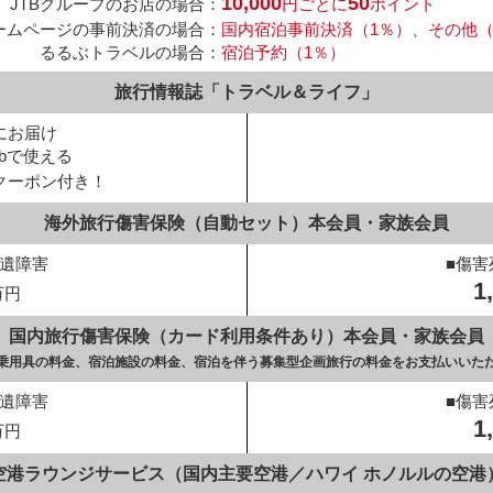
10,000
50
JTBグループのお店の場合：
円ごとに
ポイント
ホームページの事前決済の場合：
国内宿泊事前決済（1％）、その他（0
るるぶトラベルの場合：
宿泊予約（1％）
旅行情報誌「トラベル＆ライフ」
にお届け
ebで使える
クーポン付き！
海外旅行傷害保険（自動セット）
本会員・家族会員
後遺障害
■傷害
1
万円
国内旅行傷害保険（カード利用条件あり）
本会員・家族会員
通乗用具の料金、
宿泊施設の料金、
宿泊を伴う募集型企画旅行の料金を
お支払いいた
後遺障害
■傷害
1
万円
空港ラウンジサービス
（国内主要空港／ハワイ ホノルルの空港