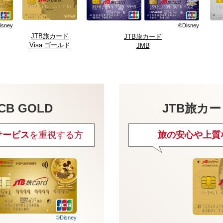
isney
©Disney
JTB旅カード
JTB旅カード
Visa ゴールド
JMB
CB GOLD
JTB旅カー
サービス
を重視する方
旅の安心や上質
©Disney