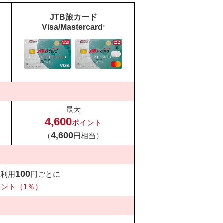
JTB旅カード
Visa/Mastercard
®
最大
4,600
ポイント
4,600
（
円相当）
100
ご利用
円ごとに
イント（1％）