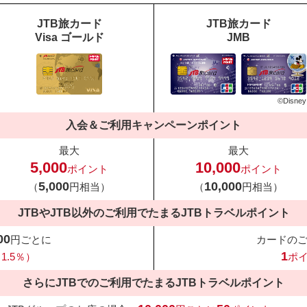
JTB旅カード
JTB旅カード
Visa ゴールド
JMB
©Disney
入会＆ご利用キャンペーンポイント
最大
最大
5,000
10,000
ポイント
ポイント
5,000
10,000
（
円相当）
（
円相当）
JTBやJTB以外のご利用でたまる
JTBトラベルポイント
00
円ごとに
カードの
1
1.5％）
ポ
さらにJTBでのご利用でたまる
JTBトラベルポイント