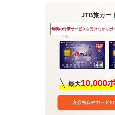
JTB旅カード
無料の付帯サービス
を受けながら
ポ
10,00
最大
入会特典や
カードの