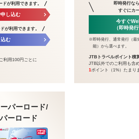
即時発行なら
ードが利用できます。
すぐにカ
で申し込む
今すぐW
（即時発行
ードが利用できます。
※
即時発行、通常発行（最
し込む
能）から選べます。
JTBトラベルポイント積
ご利用100円ごとに
JTB以外でのご利用も含
1
ポイント（1%）たまり
ーパーロード/
パーロード