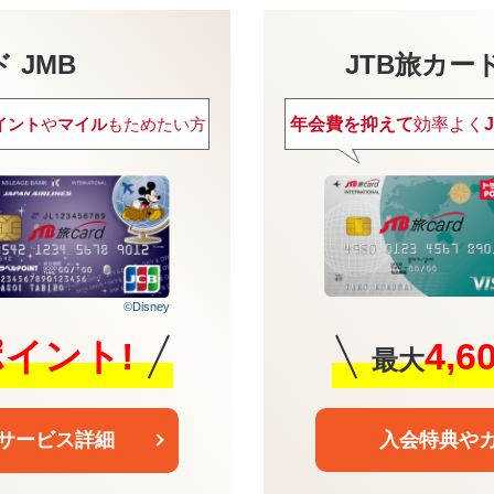
 JMB
JTB旅カードVi
年会費を抑えて
効率よく
イント
や
マイル
もためたい方
©Disney
4,
0ポイント!
最大
入会特典や
サービス詳細