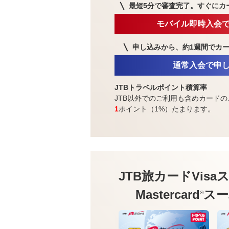
最短5分で審査完了。
すぐにカ
モバイル即時入会
申し込みから、約1週間で
カ
通常入会で申
JTBトラベルポイント積算率
JTB以外でのご利用も含めカードの
1
ポイント（1%）たまります。
JTB旅カードVisa
ス
Mastercard
スー
®