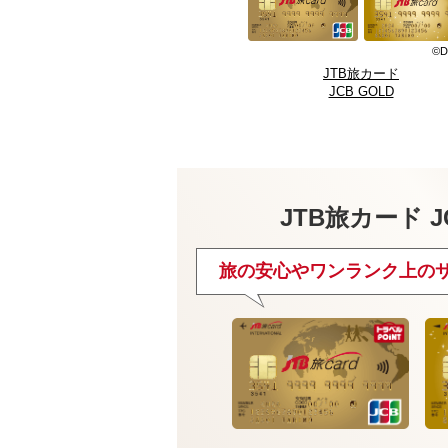
©D
JTB旅カード
JCB GOLD
JTB旅カード J
旅の安心やワンランク上の