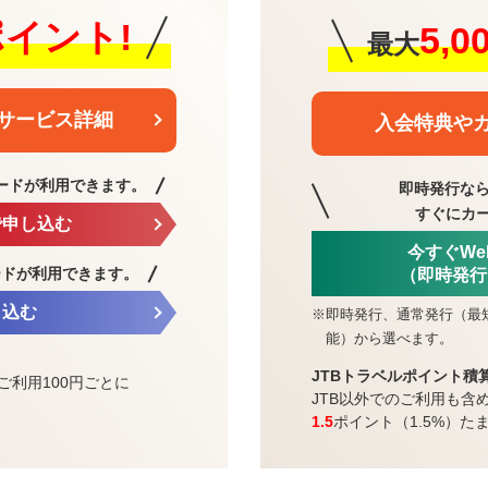
0ポイント!
5,
最大
サービス詳細
入会特典や
ードが利用できます。
即時発行なら
すぐにカ
で申し込む
今すぐW
ードが利用できます。
（即時発行
し込む
※
即時発行、通常発行（最
能）から選べます。
JTBトラベルポイント積
ご利用100円ごとに
JTB以外でのご利用も含
1.5
ポイント（1.5%）た