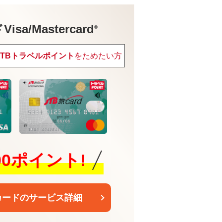
sa/Mastercard
®
JTBトラベルポイント
をためたい方
600ポイント!
カードのサービス詳細