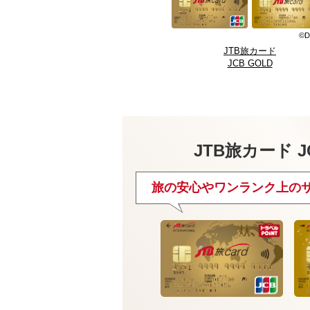
©D
JTB旅カード
JCB GOLD
JTB旅カード J
旅の安心やワンランク上の