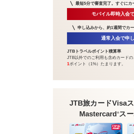
最短5分で審査完了。
すぐにカ
モバイル即時入会
申し込みから、約1週間で
カ
通常入会で申
JTBトラベルポイント積算率
JTB以外でのご利用も含めカードの
1
ポイント（1%）たまります。
JTB旅カードVisa
ス
Mastercard
スー
®