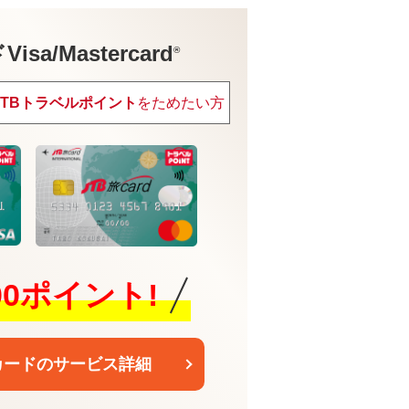
sa/Mastercard
®
JTBトラベルポイント
をためたい方
600ポイント!
カードのサービス詳細