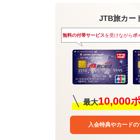
JTB旅カード
無料の付帯サービス
を受けながら
ポ
10,00
最大
入会特典や
カードの