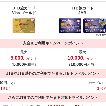
JTB旅カード
JTB旅カード
Visa ゴールド
JMB
©Disney
入会＆ご利用キャンペーンポイント
最大
最大
5,000
10,000
ポイント
ポイント
5,000
10,000
（
円相当）
（
円相当）
JTBやJTB以外のご利用でたまる
JTBトラベルポイント
00
円ごとに
カードの
1
1.5％）
ポ
さらにJTBでのご利用でたまる
JTBトラベルポイント