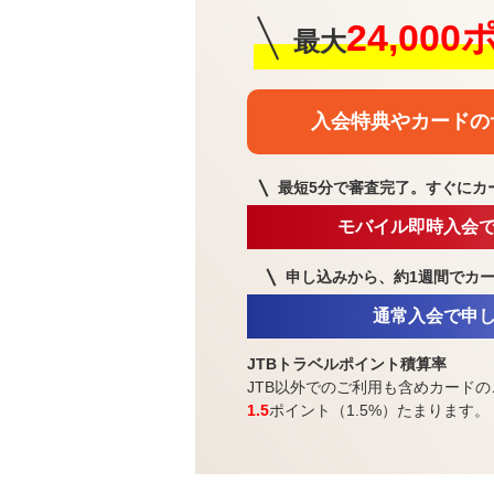
24,00
最大
入会特典や
カードの
最短5分で審査完了。
すぐにカ
モバイル即時入会
申し込みから、約1週間で
カ
通常入会で申
JTBトラベルポイント積算率
JTB以外でのご利用も含めカードの
1.5
ポイント（1.5%）たまります。