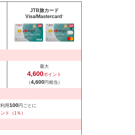
JTB旅カード
Visa/Mastercard
®
最大
4,600
ポイント
4,600
（
円相当）
100
ご利用
円ごとに
イント（1％）