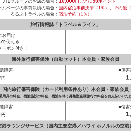
10,000
50
JTBグループのお店の場合：
円ごとに
ポイント
ホームページの事前決済の場合：
国内宿泊事前決済（1％）、その他（0
るるぶトラベルの場合：
宿泊予約（1％）
旅行情報誌「トラベル＆ライフ」
にお届け
ebで使える
クーポン付き！
海外旅行傷害保険（自動セット）
本会員・家族会員
後遺障害
■傷害
1
万円
国内旅行傷害保険（カード利用条件あり）
本会員・家族会員
通乗用具の料金、
宿泊施設の料金、
宿泊を伴う募集型企画旅行の料金を
お支払いいた
後遺障害
■傷害
1
万円
空港ラウンジサービス
（国内主要空港／ハワイ ホノルルの空港