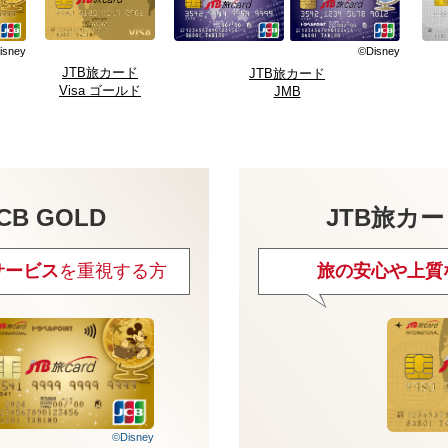
isney
©Disney
JTB旅カード
JTB旅カード
Visa ゴールド
JMB
CB GOLD
JTB旅カー
サービス
を重視する方
旅の安心や上質
©Disney