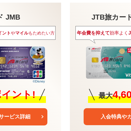
 JMB
JTB旅カードVi
年会費を抑えて
効率よく
イント
や
マイル
もためたい方
©Disney
4,
0ポイント!
最大
入会特典や
サービス詳細