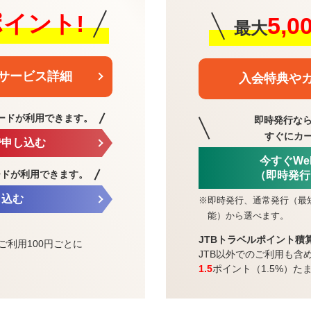
0ポイント!
5,
最大
サービス詳細
入会特典や
ードが利用できます。
即時発行なら
すぐにカ
で申し込む
今すぐW
ードが利用できます。
（即時発行
し込む
※
即時発行、通常発行（最
能）から選べます。
JTBトラベルポイント積
ご利用100円ごとに
JTB以外でのご利用も含
1.5
ポイント（1.5%）た