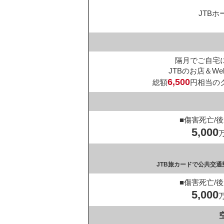
JTB
隔月でご自宅
JTBのお店＆W
6,500
総額
円相当の
■傷害死亡/
5,000
JTB旅カードで公共交
■傷害死亡/
5,000