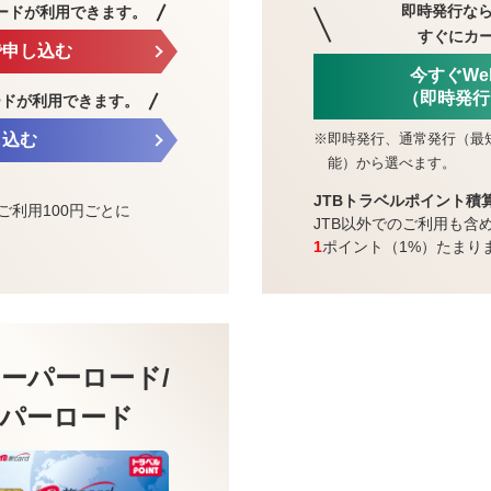
即時発行なら
ードが利用できます。
すぐにカ
で申し込む
今すぐW
（即時発行
ードが利用できます。
※
即時発行、通常発行（最
し込む
能）から選べます。
JTBトラベルポイント積
ご利用100円ごとに
JTB以外でのご利用も含
1
ポイント（1%）たまり
ーパーロード/
パーロード