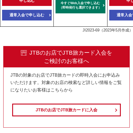
申し込む
申
今すぐWeb入会で申し込む
（即時発行も選択できます）
通常入会で申し込む
通常入会
JI2023-69（2023年5月作成）
JTBのお店でJTB旅カード入会を
ご検討のお客様へ
JTBの対象のお店でJTB旅カードの即時入会にお申込み
いただけます。対象のお店の検索など詳しい情報をご覧
になりたいお客様はこちらから
JTBのお店で
JTB旅カードに入会