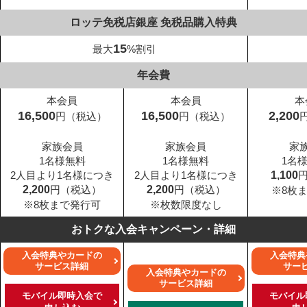
ロッテ免税店銀座 免税品購入特典
15
最大
%割引
年会費
本会員
本会員
本
16,500
16,500
2,200
円（税込）
円（税込）
家族会員
家族会員
家
1名様無料
1名様無料
1名
2人目より1名様につき
2人目より1名様につき
1,100
2,200
円（税込）
2,200
円（税込）
※8枚
※8枚まで発行可
※枚数限度なし
おトクな入会キャンペーン・詳細
入会特典やカードの
入会特典
サービス詳細
サー
入会特典やカードの
サービス詳細
モバイル即時入会で
モバイル