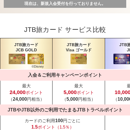
現在は、新規入会受付を
行っておりません。
JTB旅カード
サービス比較
JTB旅カード
JTB旅カード
JTB
JCB GOLD
Visa ゴールド
J
©Disney
入会＆ご利用キャンペーンポイント
最大
最大
24,000
5,000
10,00
ポイント
ポイント
（
24,000
円相当）
（
5,000
円相当）
（
10,00
JTBやJTB以外のご利用でたまる
JTBトラベルポイント
カードのご利用
100
円ごとに
1.5
ポイント（1.5％）