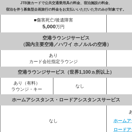
JTB旅カードで公共交通乗用具の料金、
宿泊施設の料金、
宿泊を伴う募集型企画旅行の料金を
お支払いいただいた方のみが対象です。
■傷害死亡/後遺障害
5,000
万円
空港ラウンジサービス
（国内主要空港／ハワイ ホノルルの空港）
あり
カード会社指定ラウンジ
空港ラウンジサービス（世界1,100ヵ所以上）
あり（有料）
なし
ラウンジ・キー
ホームアシスタンス・
ロードアシスタンスサービス
なし
ホームア
ロードア