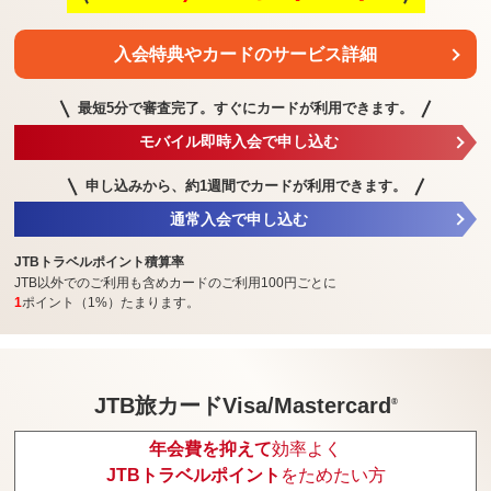
入会特典や
カードのサービス詳細
最短5分で審査完了。
すぐにカードが利用できます。
モバイル即時入会で申し込む
申し込みから、約1週間で
カードが利用できます。
通常入会で申し込む
JTBトラベルポイント積算率
JTB以外でのご利用も含めカードのご利用100円ごとに
1
ポイント（1%）たまります。
JTB旅カードVisa/Mastercard
®
年会費を抑えて
効率よく
JTBトラベルポイント
をためたい方