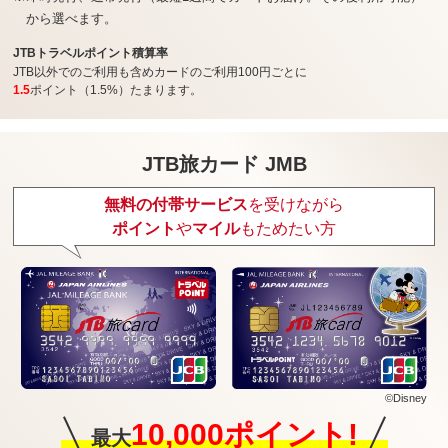
から選べます。
JTBトラベルポイント積算率
JTB以外でのご利用も含めカードのご利用100円ごとに
1.5
ポイント（1.5%）たまります。
JTB旅カード JMB
無料の付帯サービス
を受けながら
ポイント
や
マイル
もためたい方
©Disney
10,000ポイント!
最大