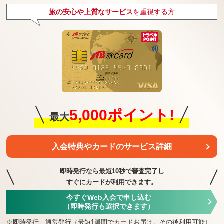
旅の安心や上質なサービス
を重視する方
5,000ポイント!
最大
入会特典や
カードのサービス詳細
即時発行なら最短10秒で審査完了し
すぐにカードが利用できます。
今すぐWeb入会で申し込む
（即時発行も選択できます）
※
即時発行、通常発行（最短1週間でカードお届け。その後利用可能）