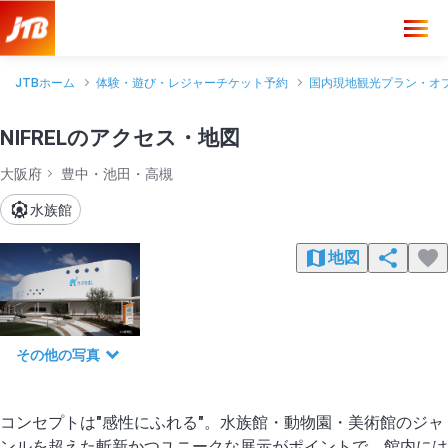
JTBホーム
体験・遊び・レジャーチケット予約
国内現地観光プラン・オ
NIFRELのアクセス・地図
大阪府
豊中・池田・高槻
水族館
地図
その他の写真
コンセプトは"感性にふれる"。水族館・動物園・美術館のジャ
ンルを超えた斬新かつユニークな展示がポイントで、館内には