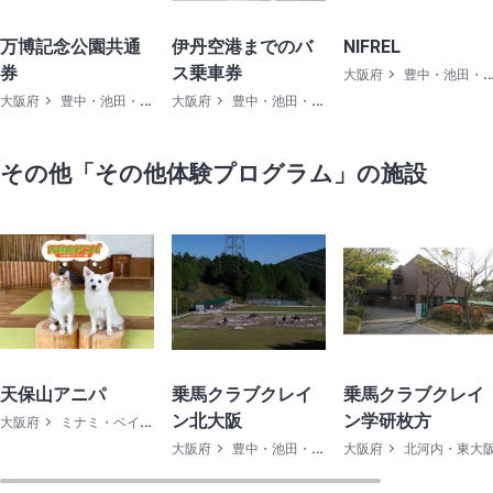
万博記念公園共通
伊丹空港までのバ
NIFREL
券
ス乗車券
大阪府
豊中・池田・高槻
大阪府
豊中・池田・高槻
大阪府
豊中・池田・高槻
その他「その他体験プログラム」の施設
天保山アニパ
乗馬クラブクレイ
乗馬クラブクレイ
ン北大阪
ン学研枚方
大阪府
ミナミ・ベイエリア
大阪府
豊中・池田・高槻
大阪府
北河内・東大