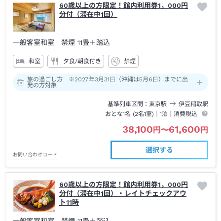
60歳以上の方限定！館内利用券1，000円
分付（滞在中1回）
一般客室和室 禁煙
11畳＋踏込
和室
夕食/朝食付き
禁煙
旅の過ごし方 ※2027年3月31日（沖縄は5月6日）までに出
発の方対象
基準列車区間
東京
駅
伊豆稲取
駅
おとな1名 (
2
名1室)｜
1泊
｜消費税込
38,100
61,600
円
〜
円
選択する
お問い合わせコード
60歳以上の方限定！館内利用券1，000円
分付（滞在中1回）・レイトチェックアウ
ト11時