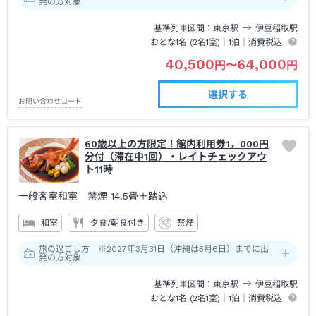
発の方対象
基準列車区間
東京
駅
伊豆稲取
駅
おとな1名 (
2
名1室)｜
1泊
｜消費税込
40,500
64,000
円
〜
円
選択する
お問い合わせコード
60歳以上の方限定！館内利用券1，000円
分付（滞在中1回）・レイトチェックアウ
ト11時
一般客室和室 禁煙
14.5畳＋踏込
和室
夕食/朝食付き
禁煙
旅の過ごし方 ※2027年3月31日（沖縄は5月6日）までに出
発の方対象
基準列車区間
東京
駅
伊豆稲取
駅
おとな1名 (
2
名1室)｜
1泊
｜消費税込