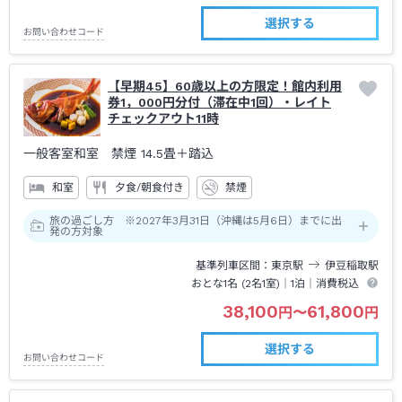
選択する
お問い合わせコード
【早期45】60歳以上の方限定！館内利用
券1，000円分付（滞在中1回）・レイト
チェックアウト11時
一般客室和室 禁煙
14.5畳＋踏込
和室
夕食/朝食付き
禁煙
旅の過ごし方 ※2027年3月31日（沖縄は5月6日）までに出
発の方対象
基準列車区間
東京
駅
伊豆稲取
駅
おとな1名 (
2
名1室)｜
1泊
｜消費税込
38,100
61,800
円
〜
円
選択する
お問い合わせコード