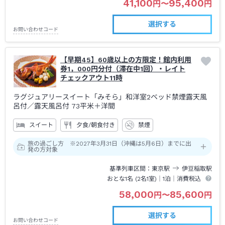
41,100
95,400
円
〜
円
選択する
お問い合わせコード
【早期45】60歳以上の方限定！館内利用
券1，000円分付（滞在中1回）・レイト
チェックアウト11時
ラグジュアリースイート「みそら」和洋室2ベッド禁煙露天風
呂付
／露天風呂付
73平米＋洋間
スイート
夕食/朝食付き
禁煙
旅の過ごし方 ※2027年3月31日（沖縄は5月6日）までに出
発の方対象
基準列車区間
東京
駅
伊豆稲取
駅
おとな1名 (
2
名1室)｜
1泊
｜消費税込
58,000
85,600
円
〜
円
選択する
お問い合わせコード