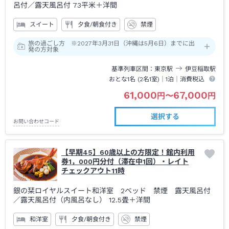
呂付
／露天風呂付
73平米＋洋間
スイート
夕食/朝食付き
禁煙
旅の過ごし方 ※2027年3月31日（沖縄は5月6日）までに出
発の方対象
基準列車区間
東京
駅
伊豆稲取
駅
おとな1名 (
2
名1室)｜
1泊
｜消費税込
61,000
67,000
円
〜
円
選択する
お問い合わせコード
【早期45】60歳以上の方限定！館内利用
券1，000円分付（滞在中1回）・レイト
チェックアウト11時
銀の栞ロイヤルスイート和洋室 2ベッド 禁煙 露天風呂付
／露天風呂付（内風呂なし）
12.5畳＋洋間
和洋室
夕食/朝食付き
禁煙