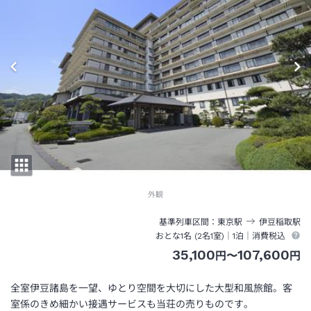
外観
基準列車区間
東京
駅
伊豆稲取
駅
おとな1名 (
2
名1室)｜
1泊
｜消費税込
35,100
107,600
円
〜
円
全室伊豆諸島を一望、ゆとり空間を大切にした大型和風旅館。客
室係のきめ細かい接遇サービスも当荘の売りものです。