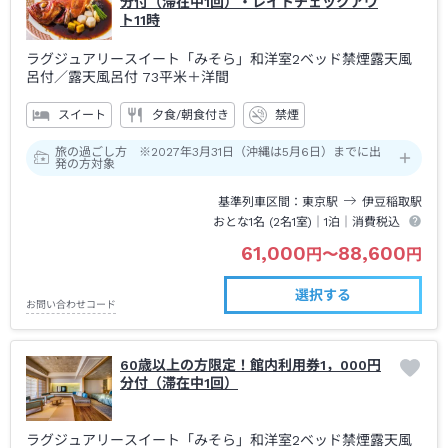
分付（滞在中1回）・レイトチェックアウ
ト11時
ラグジュアリースイート「みそら」和洋室2ベッド禁煙露天風
呂付
／露天風呂付
73平米＋洋間
スイート
夕食/朝食付き
禁煙
旅の過ごし方 ※2027年3月31日（沖縄は5月6日）までに出
発の方対象
基準列車区間
東京
駅
伊豆稲取
駅
おとな1名 (
2
名1室)｜
1泊
｜消費税込
61,000
88,600
円
〜
円
選択する
お問い合わせコード
60歳以上の方限定！館内利用券1，000円
分付（滞在中1回）
ラグジュアリースイート「みそら」和洋室2ベッド禁煙露天風