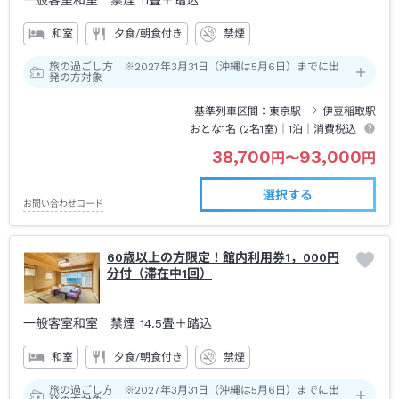
一般客室和室 禁煙
11畳＋踏込
和室
夕食/朝食付き
禁煙
旅の過ごし方 ※2027年3月31日（沖縄は5月6日）までに出
発の方対象
基準列車区間
東京
駅
伊豆稲取
駅
おとな1名 (
2
名1室)｜
1泊
｜消費税込
38,700
93,000
円
〜
円
選択する
お問い合わせコード
60歳以上の方限定！館内利用券1，000円
分付（滞在中1回）
一般客室和室 禁煙
14.5畳＋踏込
和室
夕食/朝食付き
禁煙
旅の過ごし方 ※2027年3月31日（沖縄は5月6日）までに出