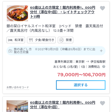
60歳以上の方限定！館内利用券1，000円
分付（滞在中1回）・レイトチェックアウ
ト11時
銀の栞ロイヤルスイート和洋室 2ベッド 禁煙 露天風呂付
／露天風呂付（内風呂なし）
12.5畳＋洋間
和洋室
夕食/朝食付き
禁煙
旅の過ごし方 ※2027年3月31日（沖縄は5月6日）までに出
発の方対象
基準列車区間
東京
駅
伊豆稲取
駅
おとな1名 (
2
名1室)｜
1泊
｜消費税込
79,000
106,700
円
〜
円
選択する
お問い合わせコード
60歳以上の方限定！館内利用券1，000円
分付（滞在中1回）