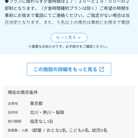
◆プランに関わらず夕食時間は１７：３０～と１９：００～の２
部制となります。（夕食時間確約プランは除く）ご希望の時間を
事前にお宿まで電話にてご連絡ください。ご指定がない場合は当
日決定となります。また、５名以上の場合は事前にお宿まで電話
にてご連絡ください。なお、予告なく変更となる場合がありま
す。
入湯税につきましては２０２５年３月１日より３００円に変更と
※重要なお知らせです。必ず続きをご確認ください。
なります。
この施設の詳細をもっと見る
現在の表示条件
東京都
出発地
北川・熱川・稲取
目的地
指定なし
1
泊
旅行期間
1部屋 / おとな2名, こども0名, 幼児0名
部屋数・人数