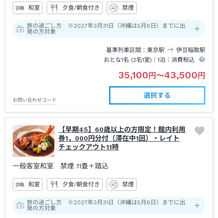
和室
夕食/朝食付き
禁煙
旅の過ごし方 ※2027年3月31日（沖縄は5月6日）までに出
発の方対象
基準列車区間
東京
駅
伊豆稲取
駅
おとな1名 (
2
名1室)｜
1泊
｜消費税込
35,100
43,500
円
〜
円
選択する
お問い合わせコード
【早期45】60歳以上の方限定！館内利用
券1，000円分付（滞在中1回）・レイト
チェックアウト11時
一般客室和室 禁煙
11畳＋踏込
和室
夕食/朝食付き
禁煙
旅の過ごし方 ※2027年3月31日（沖縄は5月6日）までに出
発の方対象