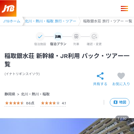
旅行・ツアー
JTBホーム
北川・熱川・稲取 旅行・ツアー
稲取銀水荘 旅行・ツアー 一覧
宿泊プラン
宿泊施設
列車
確認・変更
稲取銀水荘 新幹線・JR利用 パック・ツアー一
覧
イナトリギンスイソウ
共有する
お気に入り
静岡県
北川・熱川・稲取
地図
86
点
4.1
1
/
10