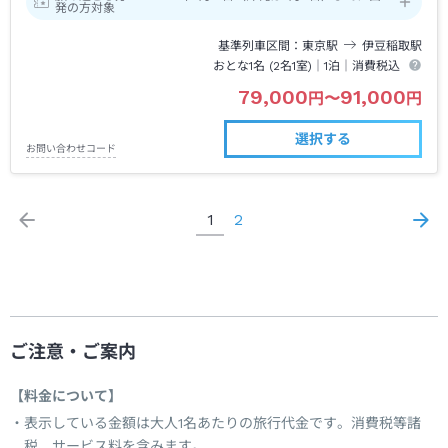
発の方対象
基準列車区間
東京
駅
伊豆稲取
駅
おとな1名 (
2
名1室)｜
1泊
｜消費税込
79,000
91,000
円
〜
円
選択する
お問い合わせコード
1
2
ご注意・ご案内
【料金について】
表示している金額は大人1名あたりの旅行代金です。消費税等諸
税、サービス料を含みます。