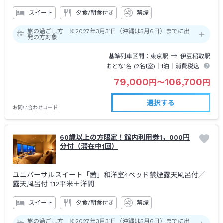
スイート
夕食/朝食付き
禁煙
旅の過ごし方 ※2027年3月31日（沖縄は5月6日）までに出
発の方対象
基準列車区間
東京
駅
伊豆稲取
駅
おとな1名 (
2
名1室)｜
1泊
｜消費税込
79,000
106,700
円
〜
円
選択する
お問い合わせコード
60歳以上の方限定！館内利用券1，000円
分付（滞在中1回）
ユニバーサルスイート「茜」和洋室4ベッド禁煙露天風呂付
／
露天風呂付
112平米＋洋間
スイート
夕食/朝食付き
禁煙
旅の過ごし方 ※2027年3月31日（沖縄は5月6日）までに出