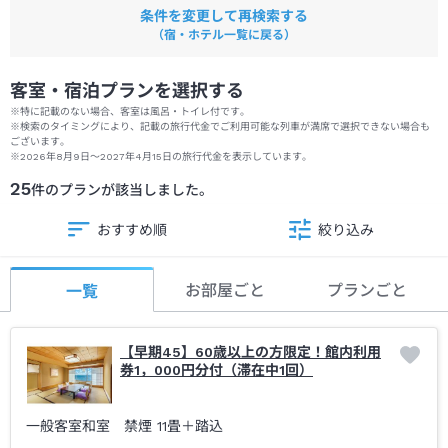
条件を変更して再検索する
（宿・ホテル一覧に戻る）
客室・宿泊プランを選択する
※特に記載のない場合、客室は風呂・トイレ付です。
※検索のタイミングにより、記載の旅行代金でご利用可能な列車が満席で選択できない場合も
ございます。
※
2026年8月9日
～
2027年4月15日
の旅行代金を表示しています。
25
件のプランが該当しました。
おすすめ順
絞り込み
お部屋ごと
プランごと
一覧
【早期45】60歳以上の方限定！館内利用
券1，000円分付（滞在中1回）
一般客室和室 禁煙
11畳＋踏込