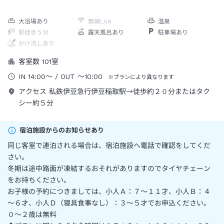
大浴場あり
無線LAN
温泉
駅徒歩５分
露天風呂あり
駐車場あり
かけ流しあり
客室数
101
室
IN
14:00
～
/ OUT
～
10:00
※プランにより異なります
アクセス
私鉄伊豆急行伊豆稲取駅→徒歩約２０分またはタク
シー約５分
宿泊施設からのお知らせあり
同じ客室で連泊される場合は、宿泊施設へ電話で確認をしてくだ
さい。
冬期は途中路面が凍結するおそれがありますのでタイヤチェーン
をお持ちください。
お子様の予約につきましては、小人Ａ：７～１１才、小人Ｂ：４
～６才、小人Ｄ（寝具食事なし）：３～５才でお申込ください。
０～２歳は無料