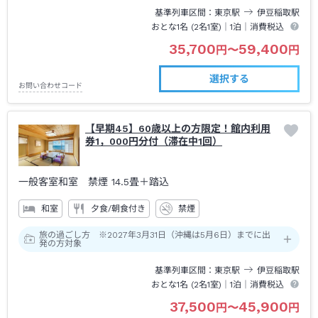
基準列車区間
東京
駅
伊豆稲取
駅
おとな1名 (
2
名1室)｜
1泊
｜消費税込
35,700
59,400
円
〜
円
選択する
お問い合わせコード
【早期45】60歳以上の方限定！館内利用
券1，000円分付（滞在中1回）
一般客室和室 禁煙
14.5畳＋踏込
和室
夕食/朝食付き
禁煙
旅の過ごし方 ※2027年3月31日（沖縄は5月6日）までに出
発の方対象
基準列車区間
東京
駅
伊豆稲取
駅
おとな1名 (
2
名1室)｜
1泊
｜消費税込
37,500
45,900
円
〜
円