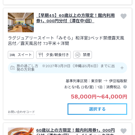
【早期45】60歳以上の方限定！館内利用
券1，000円分付（滞在中1回）
ラグジュアリースイート「みそら」和洋室2ベッド禁煙露天風
呂付
／露天風呂付
73平米＋洋間
スイート
夕食/朝食付き
禁煙
旅の過ごし方 ※2027年3月31日（沖縄は5月6日）までに出
発の方対象
基準列車区間
東京
駅
伊豆稲取
駅
おとな1名 (
2
名1室)｜
1泊
｜消費税込
58,000
64,000
円
〜
円
選択する
お問い合わせコード
60歳以上の方限定！館内利用券1，000円