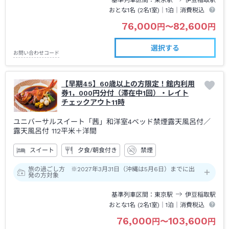
基準列車区間
東京
駅
伊豆稲取
駅
おとな1名 (
2
名1室)｜
1泊
｜消費税込
76,000
82,600
円
〜
円
選択する
お問い合わせコード
【早期45】60歳以上の方限定！館内利用
券1，000円分付（滞在中1回）・レイト
チェックアウト11時
ユニバーサルスイート「茜」和洋室4ベッド禁煙露天風呂付
／
露天風呂付
112平米＋洋間
スイート
夕食/朝食付き
禁煙
旅の過ごし方 ※2027年3月31日（沖縄は5月6日）までに出
発の方対象
基準列車区間
東京
駅
伊豆稲取
駅
おとな1名 (
2
名1室)｜
1泊
｜消費税込
76,000
103,600
円
〜
円