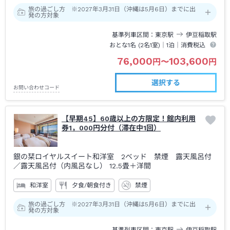
旅の過ごし方 ※2027年3月31日（沖縄は5月6日）までに出
発の方対象
基準列車区間
東京
駅
伊豆稲取
駅
おとな1名 (
2
名1室)｜
1泊
｜消費税込
76,000
103,600
円
〜
円
選択する
お問い合わせコード
【早期45】60歳以上の方限定！館内利用
券1，000円分付（滞在中1回）
銀の栞ロイヤルスイート和洋室 2ベッド 禁煙 露天風呂付
／露天風呂付（内風呂なし）
12.5畳＋洋間
和洋室
夕食/朝食付き
禁煙
旅の過ごし方 ※2027年3月31日（沖縄は5月6日）までに出
発の方対象