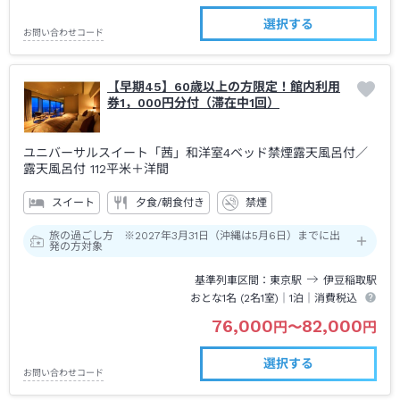
選択する
お問い合わせコード
【早期45】60歳以上の方限定！館内利用
券1，000円分付（滞在中1回）
ユニバーサルスイート「茜」和洋室4ベッド禁煙露天風呂付
／
露天風呂付
112平米＋洋間
スイート
夕食/朝食付き
禁煙
旅の過ごし方 ※2027年3月31日（沖縄は5月6日）までに出
発の方対象
基準列車区間
東京
駅
伊豆稲取
駅
おとな1名 (
2
名1室)｜
1泊
｜消費税込
76,000
82,000
円
〜
円
選択する
お問い合わせコード