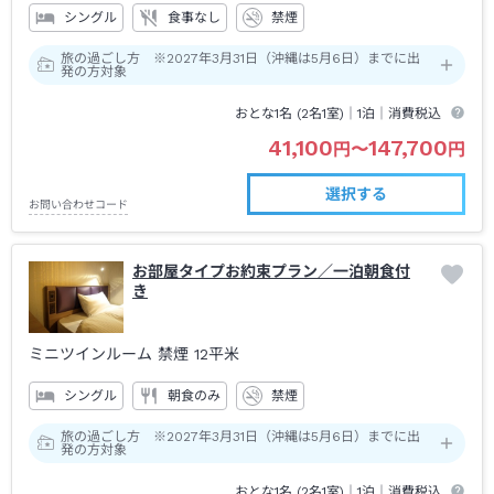
シングル
食事なし
禁煙
旅の過ごし方 ※2027年3月31日（沖縄は5月6日）までに出
発の方対象
おとな1名 (
2
名1室)｜
1泊
｜消費税込
41,100
147,700
円
〜
円
選択する
お問い合わせコード
お部屋タイプお約束プラン／一泊朝食付
き
ミニツインルーム 禁煙
12平米
シングル
朝食のみ
禁煙
旅の過ごし方 ※2027年3月31日（沖縄は5月6日）までに出
発の方対象
おとな1名 (
2
名1室)｜
1泊
｜消費税込