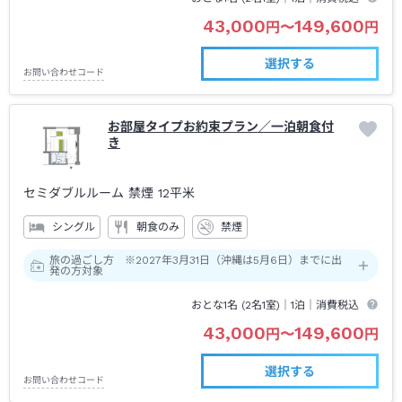
43,000
149,600
円
〜
円
選択する
お問い合わせコード
お部屋タイプお約束プラン／一泊朝食付
き
セミダブルルーム 禁煙
12平米
シングル
朝食のみ
禁煙
旅の過ごし方 ※2027年3月31日（沖縄は5月6日）までに出
発の方対象
おとな1名 (
2
名1室)｜
1泊
｜消費税込
43,000
149,600
円
〜
円
選択する
お問い合わせコード