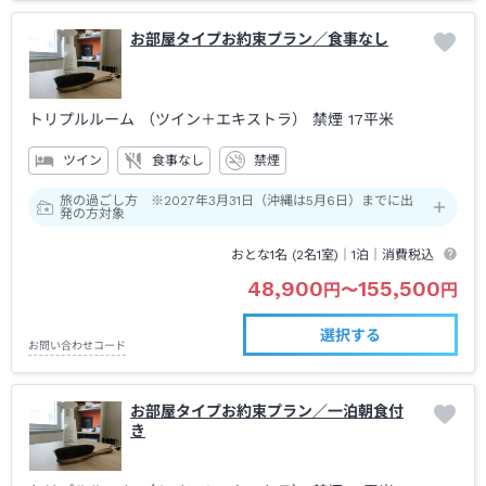
お部屋タイプお約束プラン／食事なし
トリプルルーム （ツイン＋エキストラ） 禁煙
17平米
ツイン
食事なし
禁煙
旅の過ごし方 ※2027年3月31日（沖縄は5月6日）までに出
発の方対象
おとな1名 (
2
名1室)｜
1泊
｜消費税込
48,900
155,500
円
〜
円
選択する
お問い合わせコード
お部屋タイプお約束プラン／一泊朝食付
き