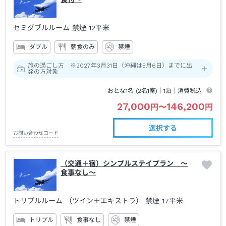
セミダブルルーム 禁煙
12平米
ダブル
朝食のみ
禁煙
旅の過ごし方 ※2027年3月31日（沖縄は5月6日）までに出
発の方対象
おとな1名 (
2
名1室)｜
1泊
｜消費税込
27,000
146,200
円
〜
円
選択する
お問い合わせコード
（交通＋宿）シンプルステイプラン ～
食事なし～
トリプルルーム （ツイン＋エキストラ） 禁煙
17平米
トリプル
食事なし
禁煙