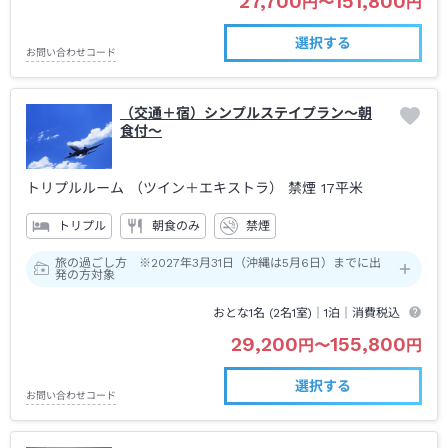
27,700
151,800
円
〜
円
選択する
お問い合わせコード
（交通＋宿）シンプルステイプラン～朝
食付～
トリプルルーム （ツイン＋エキストラ） 禁煙
17平米
トリプル
朝食のみ
禁煙
旅の過ごし方 ※2027年3月31日（沖縄は5月6日）までに出
発の方対象
おとな1名 (
2
名1室)｜
1泊
｜消費税込
29,200
155,800
円
〜
円
選択する
お問い合わせコード