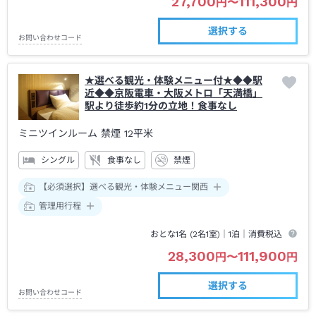
27,700
111,300
円
〜
円
選択する
お問い合わせコード
★選べる観光・体験メニュー付★◆◆駅
近◆◆京阪電車・大阪メトロ「天満橋」
駅より徒歩約1分の立地！食事なし
ミニツインルーム 禁煙
12平米
シングル
食事なし
禁煙
【必須選択】選べる観光・体験メニュー関西
管理用行程
おとな1名 (
2
名1室)｜
1泊
｜消費税込
28,300
111,900
円
〜
円
選択する
お問い合わせコード