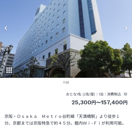
外観
おとな1名 (
2
名1室)｜
1泊
｜消費税込
25,300
157,400
円
〜
円
京阪・Ｏｓａｋａ Ｍｅｔｒｏ谷町線「天満橋駅」より徒歩１
分。京都までは京阪特急で約４５分。館内Ｗｉ-Ｆｉが利用可能。