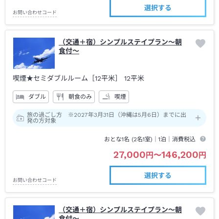
選択する
お問い合わせコード
（交通＋宿）シンプルステイプラン～朝
食付～
喫煙★セミダブルルーム［12平米］
12平米
ダブル
朝食のみ
喫煙
旅の過ごし方 ※2027年3月31日（沖縄は5月6日）までに出
発の方対象
おとな1名 (
2
名1室)｜
1泊
｜消費税込
27,000
146,200
円
〜
円
選択する
お問い合わせコード
（交通＋宿）シンプルステイプラン～朝
食付～