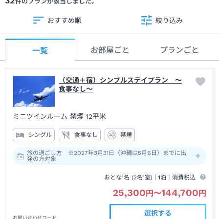
32
件のプランが該当しました。
おすすめ順
絞り込み
お部屋ごと
プランごと
一覧
（交通＋宿）シンプルステイプラン ～
食事なし～
ミニツインルーム 禁煙
12平米
シングル
食事なし
禁煙
旅の過ごし方 ※2027年3月31日（沖縄は5月6日）までに出
発の方対象
おとな1名 (
2
名1室)｜
1泊
｜消費税込
25,300
144,700
円
〜
円
選択する
お問い合わせコード