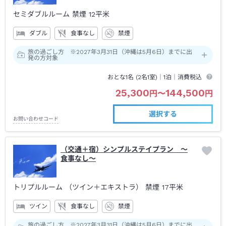
セミダブルルーム 禁煙
12平米
ダブル
食事なし
禁煙
旅の過ごし方 ※2027年3月31日（沖縄は5月6日）までに出
発の方対象
おとな1名 (
2
名1室)｜
1泊
｜消費税込
25,300
144,500
円
〜
円
選択する
お問い合わせコード
（交通＋宿）シンプルステイプラン ～
食事なし～
トリプルルーム （ツイン＋エキストラ） 禁煙
17平米
ツイン
食事なし
禁煙
旅の過ごし方 ※2027年3月31日（沖縄は5月6日）までに出