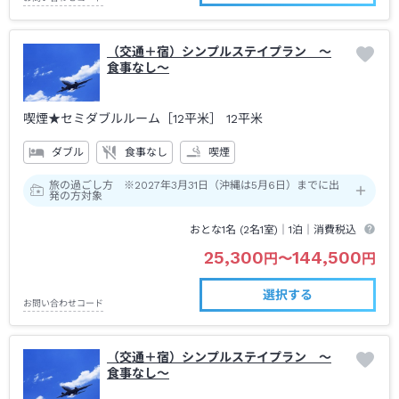
（交通＋宿）シンプルステイプラン ～
食事なし～
喫煙★セミダブルルーム［12平米］
12平米
ダブル
食事なし
喫煙
旅の過ごし方 ※2027年3月31日（沖縄は5月6日）までに出
発の方対象
おとな1名 (
2
名1室)｜
1泊
｜消費税込
25,300
144,500
円
〜
円
選択する
お問い合わせコード
（交通＋宿）シンプルステイプラン ～
食事なし～