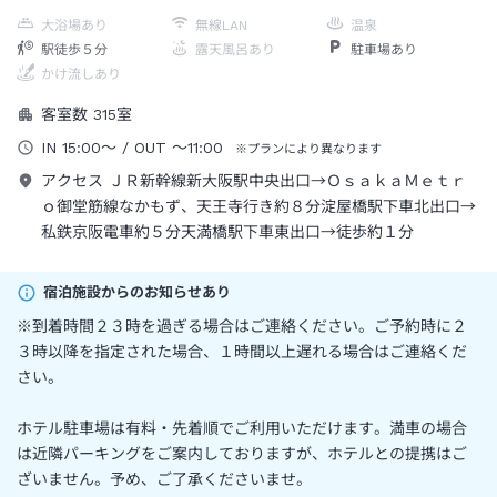
大浴場あり
無線LAN
温泉
駅徒歩５分
露天風呂あり
駐車場あり
かけ流しあり
客室数
315
室
IN
15:00
～
/ OUT
～
11:00
※プランにより異なります
アクセス
ＪＲ新幹線新大阪駅中央出口→ＯｓａｋａＭｅｔｒ
ｏ御堂筋線なかもず、天王寺行き約８分淀屋橋駅下車北出口→
私鉄京阪電車約５分天満橋駅下車東出口→徒歩約１分
宿泊施設からのお知らせあり
※到着時間２３時を過ぎる場合はご連絡ください。ご予約時に２
３時以降を指定された場合、１時間以上遅れる場合はご連絡くだ
さい。
ホテル駐車場は有料・先着順でご利用いただけます。満車の場合
は近隣パーキングをご案内しておりますが、ホテルとの提携はご
ざいません。予め、ご了承くださいませ。