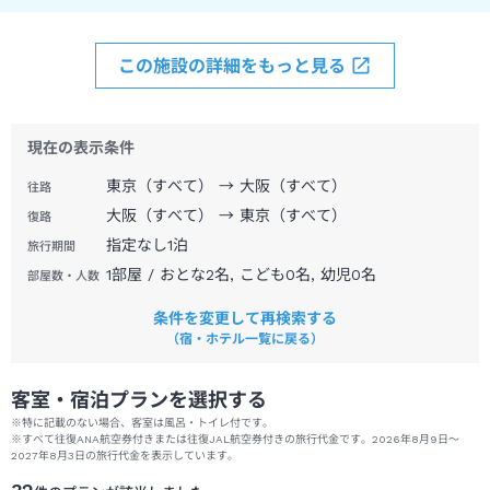
この施設の詳細をもっと見る
現在の表示条件
東京（すべて） → 大阪（すべて）
往路
大阪（すべて） → 東京（すべて）
復路
指定なし
1
泊
旅行期間
1部屋 / おとな2名, こども0名, 幼児0名
部屋数・人数
条件を変更して再検索する
（宿・ホテル一覧に戻る）
客室・宿泊プランを選択する
※特に記載のない場合、客室は風呂・トイレ付です。
※
すべて往復ANA航空券付きまたは往復JAL航空券付きの旅行代金です。
2026年8月9日
～
2027年8月3日
の旅行代金を表示しています。