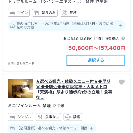
トリプルルーム （ツイン＋エキストラ） 禁煙
17平米
ツイン
朝食のみ
禁煙
旅の過ごし方 ※2027年3月31日（沖縄は5月6日）までに出
発の方対象
おとな1名 (
2
名1室)｜
1泊
｜消費税込
50,800
157,400
円
〜
円
選択する
お問い合わせコード
★選べる観光・体験メニュー付★◆早期
30◆◆駅近◆◆京阪電車・大阪メトロ
「天満橋」駅より徒歩約1分の立地！食事
なし
ミニツインルーム 禁煙
12平米
シングル
食事なし
禁煙
【必須選択】選べる観光・体験メニュー関西