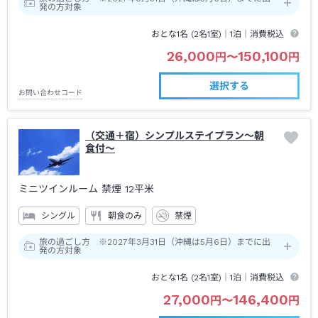
発の方対象
おとな1名 (
2
名1室)｜
1泊
｜消費税込
26,000
150,100
円
〜
円
選択する
お問い合わせコード
（交通＋宿）シンプルステイプラン～朝
食付～
ミニツインルーム 禁煙
12平米
シングル
朝食のみ
禁煙
旅の過ごし方 ※2027年3月31日（沖縄は5月6日）までに出
発の方対象
おとな1名 (
2
名1室)｜
1泊
｜消費税込
27,000
146,400
円
〜
円