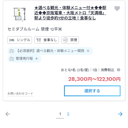
★選べる観光・体験メニュー付★◆◆駅
近◆◆京阪電車・大阪メトロ「天満橋」
駅より徒歩約1分の立地！食事なし
セミダブルルーム 禁煙
12平米
シングル
食事なし
禁煙
【必須選択】選べる観光・体験メニュー関西
管理用行程
おとな1名 (
2
名1室)｜
1泊
｜消費税込
28,300
122,100
円
〜
円
選択する
お問い合わせコード
1
2