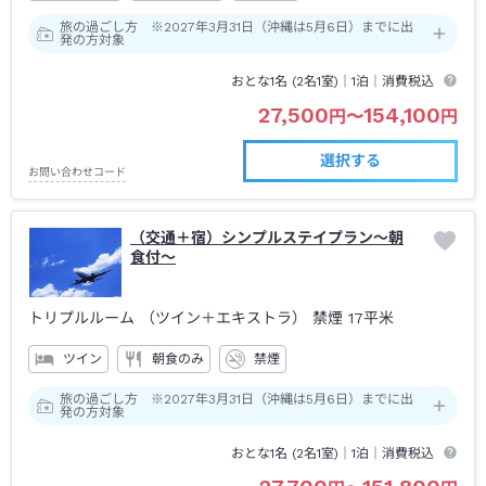
旅の過ごし方 ※2027年3月31日（沖縄は5月6日）までに出
発の方対象
おとな1名 (
2
名1室)｜
1泊
｜消費税込
27,500
154,100
円
〜
円
選択する
お問い合わせコード
（交通＋宿）シンプルステイプラン～朝
食付～
トリプルルーム （ツイン＋エキストラ） 禁煙
17平米
ツイン
朝食のみ
禁煙
旅の過ごし方 ※2027年3月31日（沖縄は5月6日）までに出
発の方対象
おとな1名 (
2
名1室)｜
1泊
｜消費税込