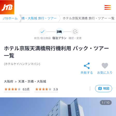
アー
JTBホーム
天満・京橋・大阪城 旅行・ツアー
ホテル京阪天満橋 旅行・ツアー 一覧
宿泊プラン
航空/宿泊施設
確認・変更
ホテル京阪天満橋飛行機利用 パック・ツアー
一覧
ホテルケイハンテンマバシ
共有する
お気に入り
大阪府
天満・京橋・大阪城
地図
83
点
3.9
1
/
10