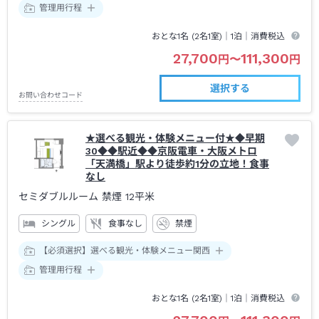
管理用行程
おとな1名 (
2
名1室)｜
1泊
｜消費税込
27,700
111,300
円
〜
円
選択する
お問い合わせコード
★選べる観光・体験メニュー付★◆早期
30◆◆駅近◆◆京阪電車・大阪メトロ
「天満橋」駅より徒歩約1分の立地！食事
なし
セミダブルルーム 禁煙
12平米
シングル
食事なし
禁煙
【必須選択】選べる観光・体験メニュー関西
管理用行程
おとな1名 (
2
名1室)｜
1泊
｜消費税込