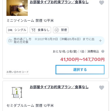
お部屋タイプお約束プラン／食事なし
ミニツインルーム 禁煙
12平米
シングル
食事なし
禁煙
旅の過ごし方 ※2027年3月31日（沖縄は5月6日）までに出
発の方対象
おとな1名 (
2
名1室)｜
1泊
｜消費税込
41,100
147,700
円
〜
円
選択する
お問い合わせコード
お部屋タイプお約束プラン／食事なし
セミダブルルーム 禁煙
12平米