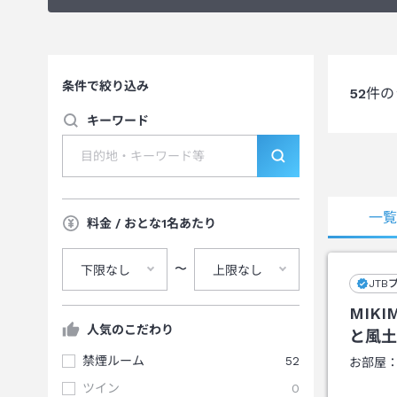
条件で絞り込み
52
件の
キーワード
一
料金 / おとな1名あたり
〜
下限なし
上限なし
JTB
MIK
人気のこだわり
と風土
禁煙ルーム
52
お部屋
ツイン
0