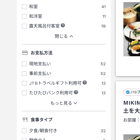
和室
41
和洋室
11
露天風呂付客室
19
閉じる
お支払方法
現地支払い
52
事前支払い
52
JTBトラベルギフト利用可
13
JTB
たびたびバンク利用可
13
MIK
もっと見る
土を大
食事タイプ
お部屋
夕食/朝食付き
32