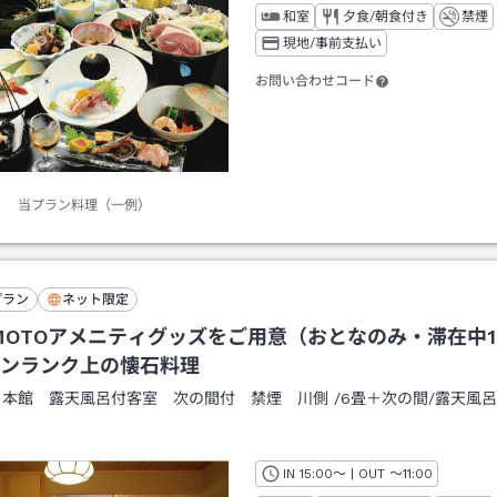
和室
夕食/朝食付き
禁煙
現地/事前支払い
お問い合わせコード
当プラン料理（一例）
プラン
ネット限定
IMOTOアメニティグッズをご用意（おとなのみ・滞在中
ンランク上の懐石料理
：
本館 露天風呂付客室 次の間付 禁煙 川側
/
6畳＋次の間
/露天風
IN
チェックイン
15:00
～ | OUT
チェックアウト
～
11:00