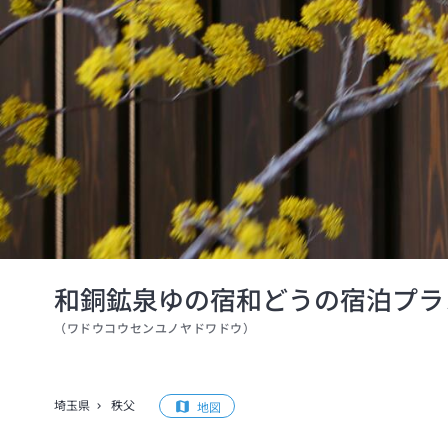
和銅鉱泉ゆの宿和どうの宿泊プラ
（
ワドウコウセンユノヤドワドウ
）
埼玉県
秩父
地図