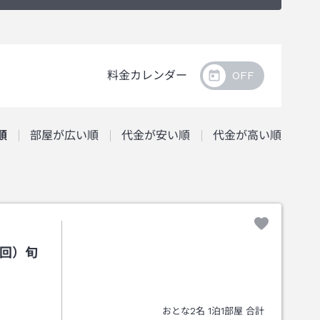
料金カレンダー
順
部屋が広い順
代金が安い順
代金が高い順
1回）旬
おとな
2
名
1
泊
1
部屋 合計