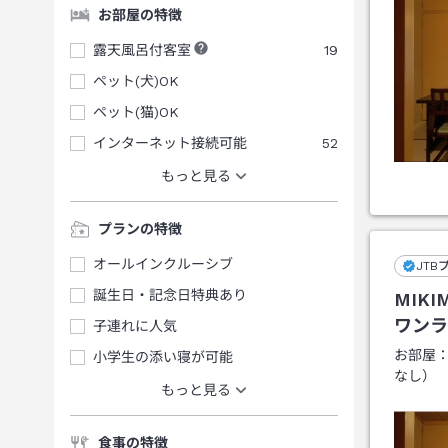
お部屋の特徴
露天風呂付客室
19
ペット(犬)OK
ペット(猫)OK
インターネット接続可能
52
もっと見る
プランの特徴
オールインクルーシブ
JTB
誕生日・記念日特典あり
MIK
ワンラ
子連れに人気
お部屋
小学生の添い寝が可能
なし）
もっと見る
食事の特徴