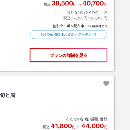
38,500
40,700
税込
円
〜
円
おとな1名 (
2
名1室)｜
1
泊
税込
19,250円〜20,350円
割引クーポン配布中
※利用条件あり
8月の宿泊に使える割引クーポン
プランの詳細を見る
）旬と風
おとな
2
名
1
泊
1
部屋 合計
41,800
44,000
税込
円
〜
円