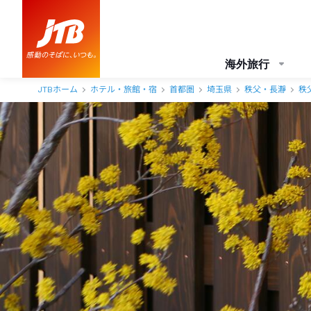
海外旅行
JTBホーム
ホテル・旅館・宿
首都圏
埼玉県
秩父・長瀞
秩