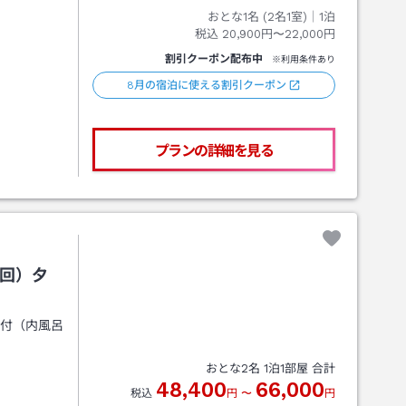
おとな1名 (
2
名1室)｜
1
泊
税込
20,900円〜22,000円
割引クーポン配布中
※利用条件あり
8月の宿泊に使える割引クーポン
プランの詳細を見る
1回）夕
呂付（内風呂
おとな
2
名
1
泊
1
部屋 合計
48,400
66,000
税込
円
〜
円