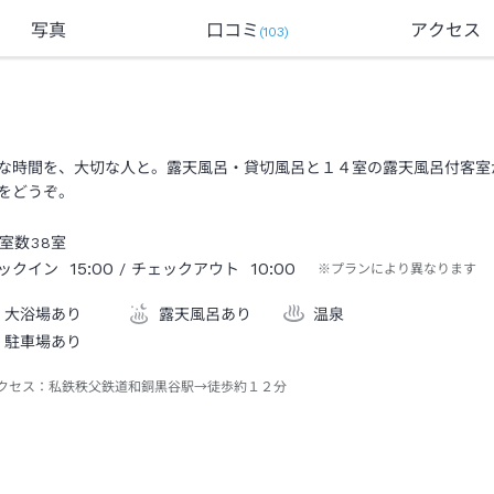
写真
口コミ
アクセス
(
103
)
な時間を、大切な人と。露天風呂・貸切風呂と１４室の露天風呂付客室
をどうぞ。
室数
38
室
15:00
10:00
ックイン
/ チェックアウト
※プランにより異なります
大浴場あり
露天風呂あり
温泉
駐車場あり
クセス：
私鉄秩父鉄道和銅黒谷駅→徒歩約１２分