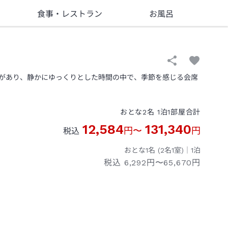
食事
・レストラン
お風呂
があり、静かにゆっくりとした時間の中で、季節を感じる会席
おとな
2
名
1
泊
1
部屋
合計
12,584
131,340
円
〜
円
税込
おとな1名 (
2
名1室)｜
1
泊
税込
6,292円〜65,670円