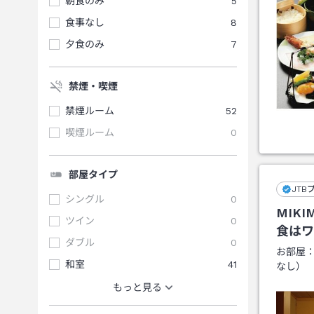
朝食のみ
5
食事なし
8
夕食のみ
7
禁煙・喫煙
禁煙ルーム
52
喫煙ルーム
0
部屋タイプ
JTB
シングル
0
MIK
ツイン
0
食はワ
ダブル
0
お部屋
和室
41
なし）
もっと見る