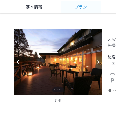
基本情報
プラン
大切
料理
総客
チェ
1
/
10
ア
外観