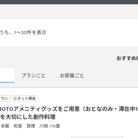
うち、
1～20
件を表示
おすすめ
覧
プランごと
お部屋ごと
プラン
ネット限定
IMOTOアメニティグッズをご用意（おとなのみ・滞在中
を大切にした創作料理
：
本館 和室 禁煙 川側
/
10畳