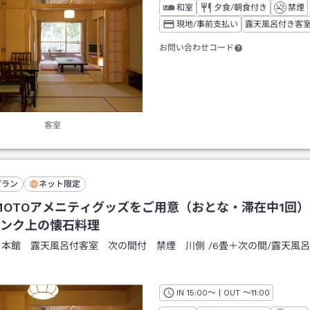
和室
夕食/朝食付き
禁煙
現地/事前支払い
露天風呂付き客
お問い合わせコード
客室
プラン
ネット限定
IMOTOアメニティグッズをご用意（おとな・滞在中1回
ンク上の懐石料理
：
本館 露天風呂付客室 次の間付 禁煙 川側
/
6畳＋次の間
/露天風
IN
チェックイン
15:00
～ | OUT
チェックアウト
～
11:00