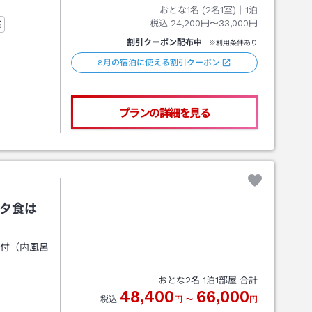
おとな1名 (
2
名1室)｜
1
泊
税込
24,200円〜33,000円
室
割引クーポン配布中
※利用条件あり
8月の宿泊に使える割引クーポン
プランの詳細を見る
）夕食は
呂付（内風呂
おとな
2
名
1
泊
1
部屋 合計
48,400
66,000
税込
円
〜
円