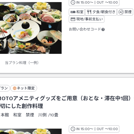
IN
チェックイン
15:00
～ | OUT
チェックアウト
～
10:00
和室
夕食/朝食付き
禁煙
現地/事前支払い
お問い合わせコード
当プラン料理（一例）
プラン
ネット限定
IMOTOアメニティグッズをご用意（おとな・滞在中1回
切にした創作料理
：
本館 和室 禁煙 川側
/
10畳
IN
チェックイン
15:00
～ | OUT
チェックアウト
～
10:00