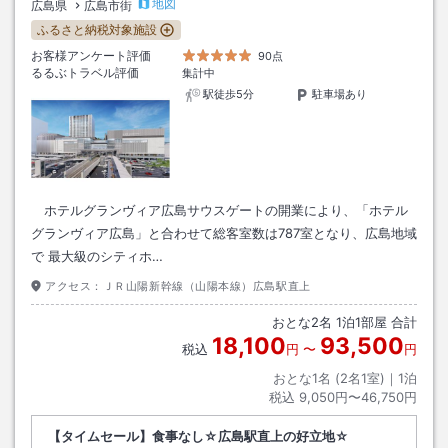
地図
広島県
広島市街
ふるさと納税対象施設
お客様アンケート評価
90点
るるぶトラベル評価
集計中
駅徒歩5分
駐車場あり
ホテルグランヴィア広島サウスゲートの開業により、「ホテル
グランヴィア広島」と合わせて総客室数は787室となり、広島地域
で 最大級のシティホ…
アクセス：
ＪＲ山陽新幹線（山陽本線）広島駅直上
おとな
2
名
1
泊
1
部屋 合計
18,100
93,500
税込
円
〜
円
おとな1名 (
2
名1室)｜
1
泊
税込
9,050円〜46,750円
【タイムセール】食事なし☆広島駅直上の好立地☆