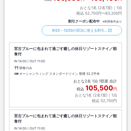
おとな1名 (
2
名1室)｜
1
泊
税込
52,750円〜83,200円
割引クーポン配布中
※利用条件あり
9/23～12/23の宿泊に使える割引…
宮古ブルーに包まれて過ごす癒しの休日リゾートステイ／朝
食付
IN
チェックイン
14:00
/ OUT
チェックアウト
11:00
朝食のみ
オーシャンウィング スタンダードツイン 禁煙
32.2平米
おとな
2
名
1
泊
1
部屋 合計
105,500
税込
円
おとな1名 (
2
名1室)｜
1
泊
税込
52,750円
宮古ブルーに包まれて過ごす癒しの休日リゾートステイ／朝
食付
IN
チェックイン
14:00
/ OUT
チェックアウト
11:00