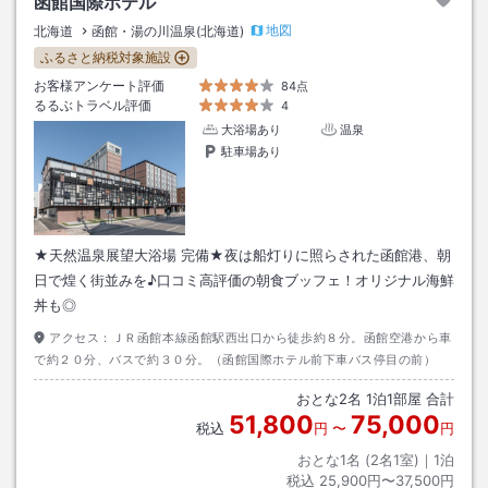
函館国際ホテル
地図
北海道
函館・湯の川温泉(北海道)
ふるさと納税対象施設
お客様アンケート評価
84点
るるぶトラベル評価
4
大浴場あり
温泉
駐車場あり
★天然温泉展望大浴場 完備★夜は船灯りに照らされた函館港、朝
日で煌く街並みを♪口コミ高評価の朝食ブッフェ！オリジナル海鮮
丼も◎
アクセス：
ＪＲ函館本線函館駅西出口から徒歩約８分。函館空港から車
で約２０分、バスで約３０分。（函館国際ホテル前下車バス停目の前）
おとな
2
名
1
泊
1
部屋 合計
51,800
75,000
税込
円
〜
円
おとな1名 (
2
名1室)｜
1
泊
税込
25,900円〜37,500円