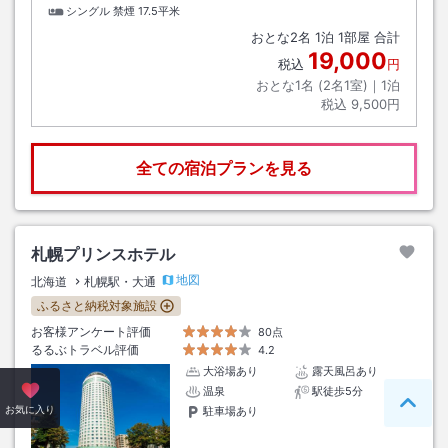
シングル 禁煙
17.5平米
おとな
2
名
1
泊
1
部屋 合計
19,000
税込
円
おとな1名 (
2
名1室)｜
1
泊
税込
9,500円
全ての宿泊プランを見る
札幌プリンスホテル
地図
北海道
札幌駅・大通
ふるさと納税対象施設
お客様アンケート評価
80点
るるぶトラベル評価
4.2
大浴場あり
露天風呂あり
温泉
駅徒歩5分
ペー
お気に入り
駐車場あり