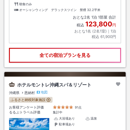
朝食のみ
オーシャンウィング デラックスツイン 禁煙
32.2平米
おとな
2
名
1
泊
1
部屋 合計
123,800
税込
円
おとな1名 (
2
名1室)｜
1
泊
税込
61,900円
全ての宿泊プランを見る
ホテルモントレ沖縄スパ＆リゾート
地図
沖縄県
恩納村
ふるさと納税対象施設
お客様アンケート評価
91点
るるぶトラベル評価
集計中
大浴場あり
温泉
駐車場あり