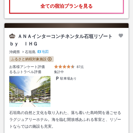
全ての宿泊プランを見る
ＡＮＡインターコンチネンタル石垣リゾート
ｂｙ ＩＨＧ
地図
沖縄県
石垣島
ふるさと納税対象施設
お客様アンケート評価
87点
るるぶトラベル評価
集計中
駐車場あり
石垣島の自然と文化を取り入れた、落ち着いた島時間を過ごせる
ラグジュアリーホテル。海を臨む開放感あふれる客室と、リゾー
トならではの施設も充実。