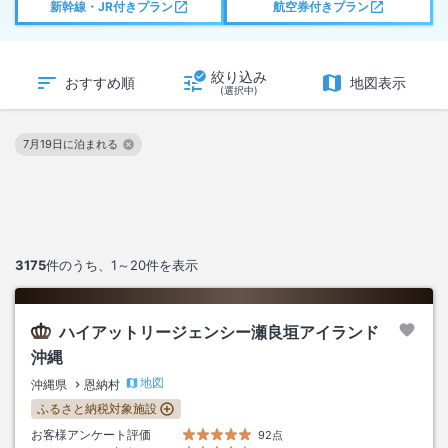
新幹線・JR付きプラン
航空券付きプラン
絞り込み
おすすめ順
地図表示
(選択中)
7月19日に泊まれる
この絞り込み条件を解除
3175
件のうち、
1～20
件を表示
ハイアットリージェンシー瀬良垣アイランド
沖縄
地図
沖縄県
恩納村
ふるさと納税対象施設
お客様アンケート評価
92点