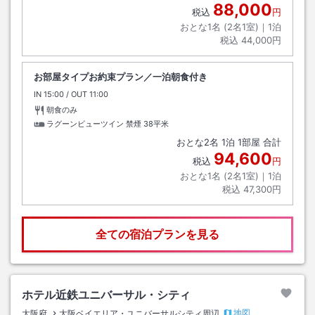
88,000
税込
円
おとな1名 (
2
名1室)｜
1
泊
税込
44,000円
お部屋タイプお約束プラン／一泊朝食付き
IN
チェックイン
15:00
/ OUT
チェックアウト
11:00
朝食のみ
ラグーンビューツイン 禁煙
38平米
おとな
2
名
1
泊
1
部屋 合計
94,600
税込
円
おとな1名 (
2
名1室)｜
1
泊
税込
47,300円
全ての宿泊プランを見る
ホテル近鉄ユニバーサル・シティ
地図
大阪府
大阪ベイエリア・ユニバーサルシティ周辺