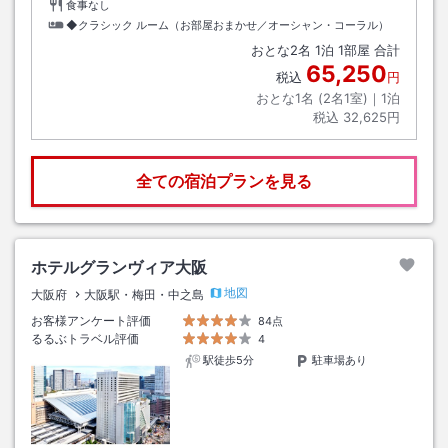
食事なし
◆クラシック ルーム（お部屋おまかせ／オーシャン・コーラル）
おとな
2
名
1
泊
1
部屋 合計
65,250
税込
円
おとな1名 (
2
名1室)｜
1
泊
税込
32,625円
全ての宿泊プランを見る
ホテルグランヴィア大阪
地図
大阪府
大阪駅・梅田・中之島
お客様アンケート評価
84点
るるぶトラベル評価
4
駅徒歩5分
駐車場あり