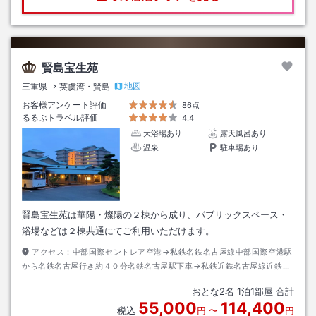
賢島宝生苑
地図
三重県
英虞湾・賢島
お客様アンケート評価
86点
るるぶトラベル評価
4.4
大浴場あり
露天風呂あり
温泉
駐車場あり
賢島宝生苑は華陽・燦陽の２棟から成り、パブリックスペース・
浴場などは２棟共通にてご利用いただけます。
アクセス：
中部国際セントレア空港→私鉄名鉄名古屋線中部国際空港駅
から名鉄名古屋行き約４０分名鉄名古屋駅下車→私鉄近鉄名古屋線近鉄名
古屋駅から賢島行き約１２０分賢島駅下車→徒歩約７分またはタクシー約
おとな
2
名
1
泊
1
部屋 合計
３分
55,000
114,400
税込
円
〜
円