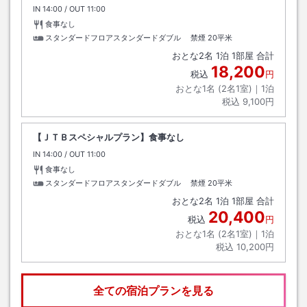
IN
チェックイン
14:00
/ OUT
チェックアウト
11:00
食事なし
スタンダードフロアスタンダードダブル 禁煙
20平米
おとな
2
名
1
泊
1
部屋 合計
18,200
税込
円
おとな1名 (
2
名1室)｜
1
泊
税込
9,100円
【ＪＴＢスペシャルプラン】食事なし
IN
チェックイン
14:00
/ OUT
チェックアウト
11:00
食事なし
スタンダードフロアスタンダードダブル 禁煙
20平米
おとな
2
名
1
泊
1
部屋 合計
20,400
税込
円
おとな1名 (
2
名1室)｜
1
泊
税込
10,200円
全ての宿泊プランを見る