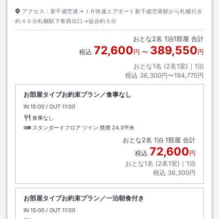
アクセス：
新千歳空港→ＪＲ快速エアポート新千歳空港駅から札幌行き
約４０分札幌駅下車西出口→徒歩約５分
おとな
2
名
1
泊
1
部屋 合計
72,600
389,550
税込
円
〜
円
おとな1名 (
2
名1室)｜
1
泊
税込
36,300円〜194,775円
お部屋タイプお約束プラン／食事なし
IN
チェックイン
15:00
/ OUT
チェックアウト
11:00
食事なし
スタンダードフロア ツイン 禁煙
24.3平米
おとな
2
名
1
泊
1
部屋 合計
72,600
税込
円
おとな1名 (
2
名1室)｜
1
泊
税込
36,300円
お部屋タイプお約束プラン／一泊朝食付き
IN
チェックイン
15:00
/ OUT
チェックアウト
11:00