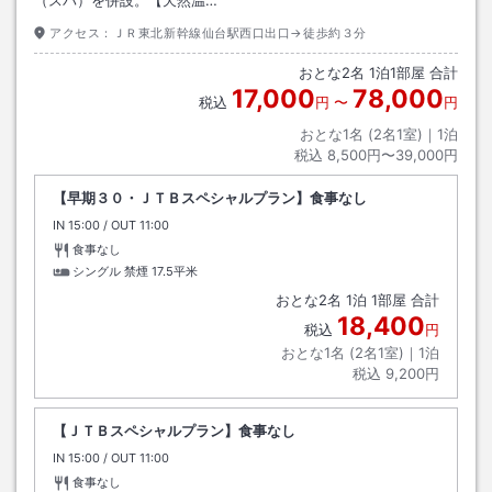
アクセス：
ＪＲ東北新幹線仙台駅西口出口→徒歩約３分
おとな
2
名
1
泊
1
部屋 合計
17,000
78,000
税込
円
〜
円
おとな1名 (
2
名1室)｜
1
泊
税込
8,500円〜39,000円
【早期３０・ＪＴＢスペシャルプラン】食事なし
IN
チェックイン
15:00
/ OUT
チェックアウト
11:00
食事なし
シングル 禁煙
17.5平米
おとな
2
名
1
泊
1
部屋 合計
18,400
税込
円
おとな1名 (
2
名1室)｜
1
泊
税込
9,200円
【ＪＴＢスペシャルプラン】食事なし
IN
チェックイン
15:00
/ OUT
チェックアウト
11:00
食事なし