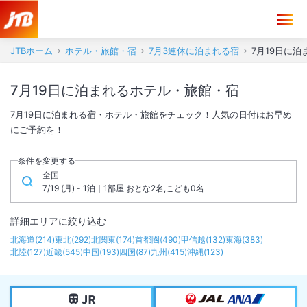
JTBホーム
ホテル・旅館・宿
7月3連休に泊まれる宿
7月19日に
7月19日に泊まれるホテル・旅館・宿
7月19日に泊まれる宿・ホテル・旅館をチェック！人気の日付はお早め
にご予約を！
条件を変更する
全国
7/19 (月) - 1泊｜1部屋 おとな2名,こども0名
詳細エリアに絞り込む
北海道
(
214
)
東北
(
292
)
北関東
(
174
)
首都圏
(
490
)
甲信越
(
132
)
東海
(
383
)
北陸
(
127
)
近畿
(
545
)
中国
(
193
)
四国
(
87
)
九州
(
415
)
沖縄
(
123
)