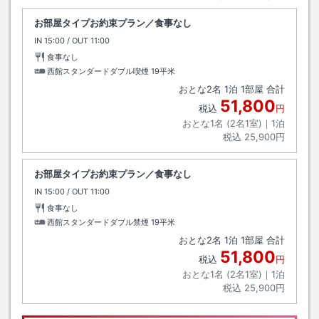
お部屋タイプお約束プラン／食事なし
IN
チェックイン
15:00
/ OUT
チェックアウト
11:00
食事なし
西館スタンダードダブル喫煙
19平米
おとな
2
名
1
泊
1
部屋 合計
51,800
税込
円
おとな1名 (
2
名1室)｜
1
泊
税込
25,900円
お部屋タイプお約束プラン／食事なし
IN
チェックイン
15:00
/ OUT
チェックアウト
11:00
食事なし
西館スタンダードダブル禁煙
19平米
おとな
2
名
1
泊
1
部屋 合計
51,800
税込
円
おとな1名 (
2
名1室)｜
1
泊
税込
25,900円