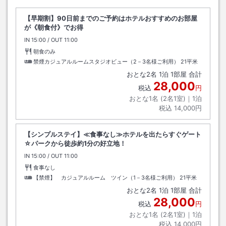
【早期割】90日前までのご予約はホテルおすすめのお部屋
が《朝食付》でお得
IN
チェックイン
15:00
/ OUT
チェックアウト
11:00
朝食のみ
禁煙カジュアルルームスタジオビュー（2－3名様ご利用）
21平米
おとな
2
名
1
泊
1
部屋 合計
28,000
税込
円
おとな1名 (
2
名1室)｜
1
泊
税込
14,000円
【シンプルステイ】≪食事なし≫ホテルを出たらすぐゲート
☆パークから徒歩約1分の好立地！
IN
チェックイン
15:00
/ OUT
チェックアウト
11:00
食事なし
【禁煙】 カジュアルルーム ツイン（1－3名様ご利用）
21平米
おとな
2
名
1
泊
1
部屋 合計
28,000
税込
円
おとな1名 (
2
名1室)｜
1
泊
税込
14,000円