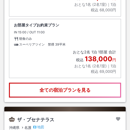
おとな1名 (
2
名1室)｜
1
泊
税込
68,000円
お部屋タイプお約束プラン
IN
チェックイン
15:00
/ OUT
チェックアウト
11:00
朝食のみ
スーペリアツイン 禁煙
39平米
おとな
2
名
1
泊
1
部屋 合計
138,000
税込
円
おとな1名 (
2
名1室)｜
1
泊
税込
69,000円
全ての宿泊プランを見る
ザ・ブセナテラス
地図
沖縄県
名護