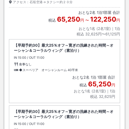
アクセス：
石垣空港→タクシー約２０分
おとな
2
名
1
泊
1
部屋 合計
65,250
122,250
税込
円
〜
円
おとな1名 (
2
名1室)｜
1
泊
税込
32,625円〜61,125円
【早期予約30】最大25％オフ～寛ぎの洗練された時間～オ
ーシャン＆コーラルウィング（素泊り）
IN
チェックイン
15:00
/ OUT
チェックアウト
11:00
食事なし
◆スーペリア オーシャンルーム
40平米
おとな
2
名
1
泊
1
部屋 合計
65,250
税込
円
おとな1名 (
2
名1室)｜
1
泊
税込
32,625円
【早期予約30】最大25％オフ～寛ぎの洗練された時間～オ
ーシャン＆コーラルウィング（素泊り）
IN
チェックイン
15:00
/ OUT
チェックアウト
11:00