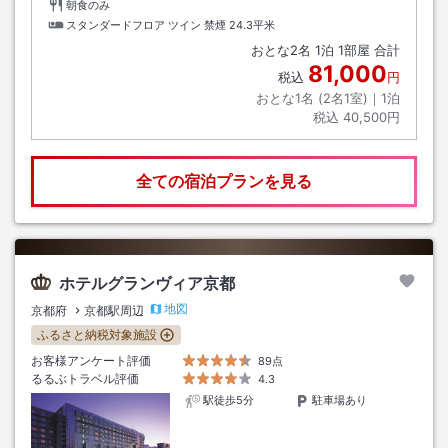
朝食のみ
スタンダードフロア ツイン 禁煙
24.3平米
おとな
2
名
1
泊
1
部屋 合計
81,000
税込
円
おとな1名 (
2
名1室)｜
1
泊
税込
40,500円
全ての宿泊プランを見る
ホテルグランヴィア京都
地図
京都府
京都駅周辺
ふるさと納税対象施設
お客様アンケート評価
89点
るるぶトラベル評価
4.3
駅徒歩5分
駐車場あり