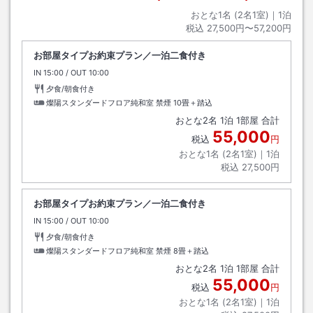
おとな1名 (
2
名1室)｜
1
泊
税込
27,500円〜57,200円
お部屋タイプお約束プラン／一泊二食付き
IN
チェックイン
15:00
/ OUT
チェックアウト
10:00
夕食/朝食付き
燦陽スタンダードフロア純和室 禁煙
10畳＋踏込
おとな
2
名
1
泊
1
部屋 合計
55,000
税込
円
おとな1名 (
2
名1室)｜
1
泊
税込
27,500円
お部屋タイプお約束プラン／一泊二食付き
IN
チェックイン
15:00
/ OUT
チェックアウト
10:00
夕食/朝食付き
燦陽スタンダードフロア純和室 禁煙
8畳＋踏込
おとな
2
名
1
泊
1
部屋 合計
55,000
税込
円
おとな1名 (
2
名1室)｜
1
泊