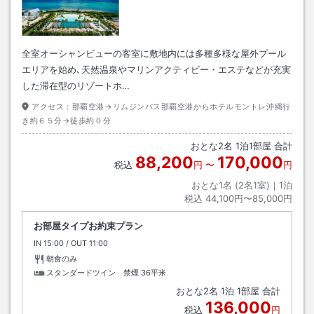
全室オーシャンビューの客室に敷地内には多種多様な屋外プール
エリアを始め､天然温泉やマリンアクティビー・エステなどが充実
した滞在型のリゾートホ…
アクセス：
那覇空港→リムジンバス那覇空港からホテルモントレ沖縄行
き約６５分→徒歩約０分
おとな
2
名
1
泊
1
部屋 合計
88,200
170,000
税込
円
〜
円
おとな1名 (
2
名1室)｜
1
泊
税込
44,100円〜85,000円
お部屋タイプお約束プラン
IN
チェックイン
15:00
/ OUT
チェックアウト
11:00
朝食のみ
スタンダードツイン 禁煙
36平米
おとな
2
名
1
泊
1
部屋 合計
136,000
税込
円