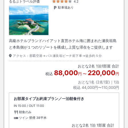
るるぶトラベル評価
4.2
駐車場あり
高級ホテルブランドハイアット直営ホテル海に囲まれた瀬良垣島
と本島側が１つのリゾートを構成し上質な滞在をご提供します
アクセス：
那覇空港→バス瀬良垣ビーチ前下車→徒歩約５分
おとな
2
名
1
泊
1
部屋 合計
88,000
220,000
税込
円
〜
円
おとな1名 (
2
名1室)｜
1
泊
税込
44,000円〜110,000円
お部屋タイプお約束プラン／一泊朝食付き
IN
チェックイン
15:00
/ OUT
チェックアウト
11:00
朝食のみ
ツイン 禁煙
38平米
おとな
2
名
1
泊
1
部屋 合計