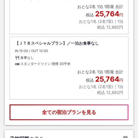
おとな
2
名
1
泊
1
部屋 合計
25,764
税込
円
おとな1名 (
2
名1室)｜
1
泊
税込
12,882円
【ＪＴＢスペシャルプラン】／一泊お食事なし
IN
チェックイン
15:00
/ OUT
チェックアウト
12:00
食事なし
スタンダードツイン 喫煙
30平米
おとな
2
名
1
泊
1
部屋 合計
25,764
税込
円
おとな1名 (
2
名1室)｜
1
泊
税込
12,882円
全ての宿泊プランを見る