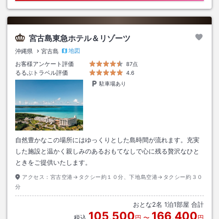
宮古島東急ホテル＆リゾーツ
地図
沖縄県
宮古島
お客様アンケート評価
87点
るるぶトラベル評価
4.6
駐車場あり
自然豊かなこの場所にはゆっくりとした島時間が流れます。充実
した施設と温かく親しみのあるおもてなしで心に残る贅沢なひと
ときをご提供いたします。
アクセス：
宮古空港→タクシー約１０分、下地島空港→タクシー約３０
分
おとな
2
名
1
泊
1
部屋 合計
105,500
166,400
税込
円
〜
円