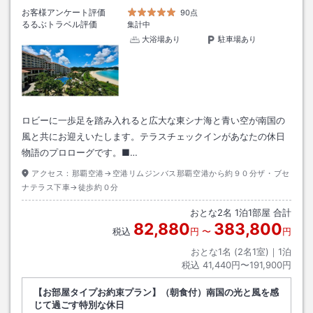
お客様アンケート評価
90点
るるぶトラベル評価
集計中
大浴場あり
駐車場あり
ロビーに一歩足を踏み入れると広大な東シナ海と青い空が南国の
風と共にお迎えいたします。テラスチェックインがあなたの休日
物語のプロローグです。■…
アクセス：
那覇空港→空港リムジンバス那覇空港から約９０分ザ・ブセ
ナテラス下車→徒歩約０分
おとな
2
名
1
泊
1
部屋 合計
82,880
383,800
税込
円
〜
円
おとな1名 (
2
名1室)｜
1
泊
税込
41,440円〜191,900円
【お部屋タイプお約束プラン】（朝食付）南国の光と風を感
じて過ごす特別な休日