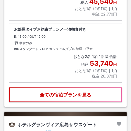
45,540
税込
円
おとな1名 (
2
名1室)｜
1
泊
税込
22,770円
お部屋タイプお約束プラン／一泊朝食付き
IN
チェックイン
15:00
/ OUT
チェックアウト
12:00
朝食のみ
スタンダードフロア カジュアルダブル 禁煙
17平米
おとな
2
名
1
泊
1
部屋 合計
53,740
税込
円
おとな1名 (
2
名1室)｜
1
泊
税込
26,870円
全ての宿泊プランを見る
ホテルグランヴィア広島サウスゲート