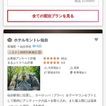
税込
27,500円
全ての宿泊プランを見る
ホテルモントレ仙台
地図
宮城県
仙台市街
ふるさと納税対象施設
お客様アンケート評価
86点
るるぶトラベル評価
4.6
大浴場あり
温泉
駅徒歩5分
駐車場あり
仙台駅前に位置し、ヨーロッパ（プラハ）をテーマコンセプトと
して館内にアンティークの品々を取り入れ、また最上階には温泉
（スパ）を併設。【天然温…