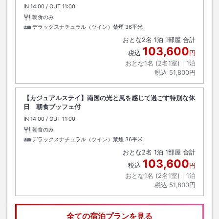
IN
チェックイン
14:00
/ OUT
チェックアウト
11:00
朝食のみ
デラックスナチュラル（ツイン）禁煙
36平米
おとな
2
名
1
泊
1
部屋 合計
103,600
税込
円
おとな1名 (
2
名1室)｜
1
泊
税込
51,800円
【カジュアルステイ】南国の光と風を感じて過ごす特別な休
日 朝食ブッフェ付
IN
チェックイン
14:00
/ OUT
チェックアウト
11:00
朝食のみ
デラックスナチュラル（ツイン）禁煙
36平米
おとな
2
名
1
泊
1
部屋 合計
103,600
税込
円
おとな1名 (
2
名1室)｜
1
泊
税込
51,800円
全ての宿泊プランを見る