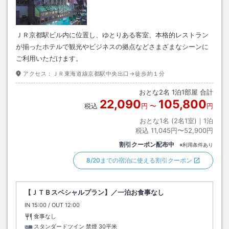
ＪＲ京都駅ビル内に位置し、ゆとりある客室、本格的レストラン
が揃ったホテルで観光やビジネスの拠点などさまざまなシーンに
ご利用いただけます。
アクセス：
ＪＲ東海道線京都駅中央出口→徒歩約１分
おとな
2
名
1
泊
1
部屋 合計
22,090
105,800
税込
円
〜
円
おとな1名 (
2
名1室)｜
1
泊
税込
11,045円〜52,900円
割引クーポン配布中
※利用条件あり
8/20までの宿泊に使える割引クーポン
【ＪＴＢスペシャルプラン】／一泊お食事なし
IN
チェックイン
15:00
/ OUT
チェックアウト
12:00
食事なし
スタンダードツイン 禁煙
30平米