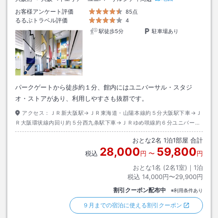
お客様アンケート評価
85点
るるぶトラベル評価
4
駅徒歩5分
駐車場あり
パークゲートから徒歩約１分、館内にはユニバーサル・スタジ
オ・ストアがあり、利用しやすさも抜群です。
アクセス：
ＪＲ新大阪駅→ＪＲ東海道・山陽本線約５分大阪駅下車→Ｊ
Ｒ大阪環状線内回り約５分西九条駅下車→ＪＲゆめ咲線約６分ユニバーサ
ルシティ駅下車→徒歩約２分
おとな
2
名
1
泊
1
部屋 合計
28,000
59,800
税込
円
〜
円
おとな1名 (
2
名1室)｜
1
泊
税込
14,000円〜29,900円
割引クーポン配布中
※利用条件あり
９月までの宿泊に使える割引クーポン