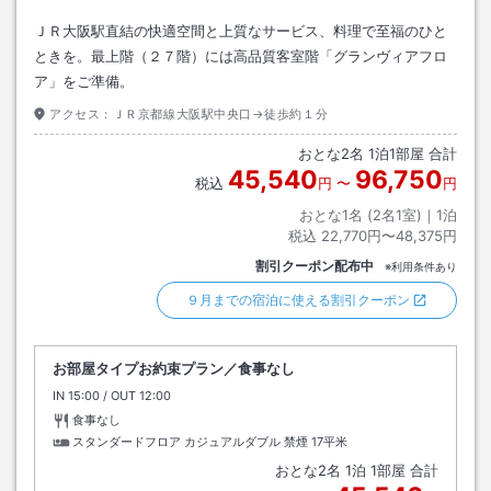
ＪＲ大阪駅直結の快適空間と上質なサービス、料理で至福のひと
ときを。最上階（２７階）には高品質客室階「グランヴィアフロ
ア」をご準備。
アクセス：
ＪＲ京都線大阪駅中央口→徒歩約１分
おとな
2
名
1
泊
1
部屋 合計
45,540
96,750
税込
円
〜
円
おとな1名 (
2
名1室)｜
1
泊
税込
22,770円〜48,375円
割引クーポン配布中
※利用条件あり
９月までの宿泊に使える割引クーポン
お部屋タイプお約束プラン／食事なし
IN
チェックイン
15:00
/ OUT
チェックアウト
12:00
食事なし
スタンダードフロア カジュアルダブル 禁煙
17平米
おとな
2
名
1
泊
1
部屋 合計