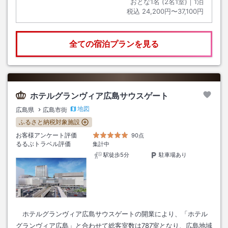
おとな1名 (
2
名1室)｜
1
泊
税込
24,200円〜37,100円
全ての宿泊プランを見る
ホテルグランヴィア広島サウスゲート
地図
広島県
広島市街
ふるさと納税対象施設
お客様アンケート評価
90点
るるぶトラベル評価
集計中
駅徒歩5分
駐車場あり
ホテルグランヴィア広島サウスゲートの開業により、「ホテル
グランヴィア広島」と合わせて総客室数は787室となり、広島地域