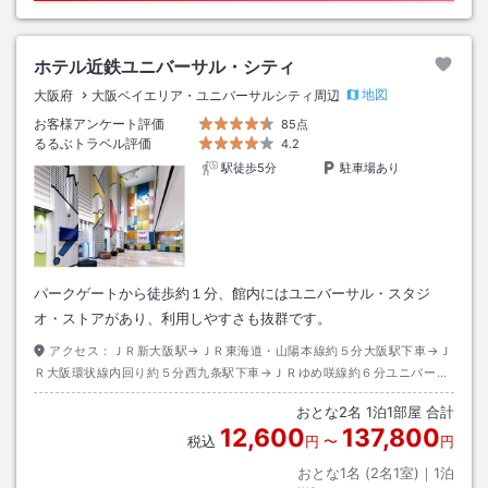
ホテル近鉄ユニバーサル・シティ
地図
大阪府
大阪ベイエリア・ユニバーサルシティ周辺
お客様アンケート評価
85点
るるぶトラベル評価
4.2
駅徒歩5分
駐車場あり
パークゲートから徒歩約１分、館内にはユニバーサル・スタジ
オ・ストアがあり、利用しやすさも抜群です。
アクセス：
ＪＲ新大阪駅→ＪＲ東海道・山陽本線約５分大阪駅下車→Ｊ
Ｒ大阪環状線内回り約５分西九条駅下車→ＪＲゆめ咲線約６分ユニバーサ
ルシティ駅下車→徒歩約２分
おとな
2
名
1
泊
1
部屋 合計
12,600
137,800
税込
円
〜
円
おとな1名 (
2
名1室)｜
1
泊