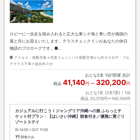
ロビーに一歩足を踏み入れると広大な東シナ海と青い空が南国の
風と共にお迎えいたします。テラスチェックインがあなたの休日
物語のプロローグです。■…
アクセス：
那覇空港→空港リムジンバス那覇空港から約９０分ザ・ブセ
ナテラス下車→徒歩約０分
おとな
2
名
1
泊
1
部屋 合計
41,140
320,200
税込
円
〜
円
おとな1名 (
2
名1室)｜
1
泊
税込
20,570円〜160,100円
カジュアルに行こう！ジャングリア沖縄への旅 ふらっとチ
ケット付プラン・【はいさい沖縄】朝食付き／優雅に寛ぐリ
ゾートステイ
IN
チェックイン
14:00
/ OUT
チェックアウト
11:00
朝食のみ