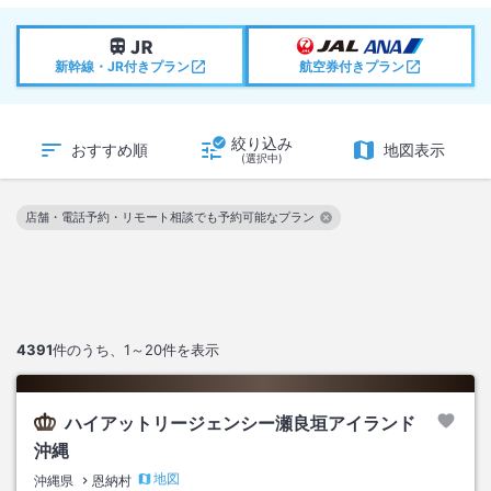
新幹線・JR付きプラン
航空券付きプラン
絞り込み
おすすめ順
地図表示
(選択中)
店舗・電話予約・リモート相談でも予約可能なプラン
この絞り込み条件を解除
4391
件のうち、
1～20
件を表示
ハイアットリージェンシー瀬良垣アイランド
沖縄
地図
沖縄県
恩納村