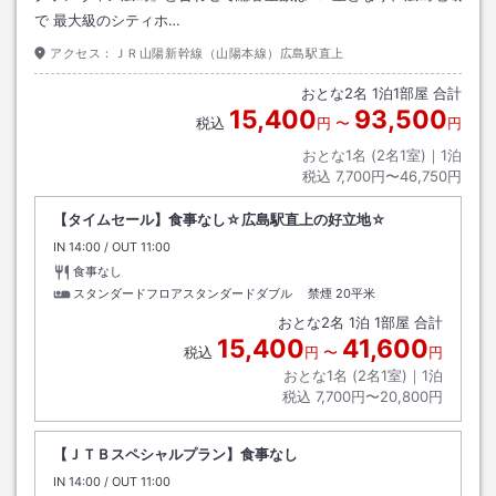
で 最大級のシティホ…
アクセス：
ＪＲ山陽新幹線（山陽本線）広島駅直上
おとな
2
名
1
泊
1
部屋 合計
15,400
93,500
税込
円
〜
円
おとな1名 (
2
名1室)｜
1
泊
税込
7,700円〜46,750円
【タイムセール】食事なし☆広島駅直上の好立地☆
IN
チェックイン
14:00
/ OUT
チェックアウト
11:00
食事なし
スタンダードフロアスタンダードダブル 禁煙
20平米
おとな
2
名
1
泊
1
部屋 合計
15,400
41,600
税込
円
〜
円
おとな1名 (
2
名1室)｜
1
泊
税込
7,700円〜20,800円
【ＪＴＢスペシャルプラン】食事なし
IN
チェックイン
14:00
/ OUT
チェックアウト
11:00