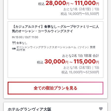
28,000
111,000
税込
円
〜
円
おとな1名 (
2
名1室)｜
1
泊
税込
14,000円〜55,500円
【カジュアルステイ】食事なし～グループやファミリーに人
気のオーシャン・コーラルウィングステイ
IN
チェックイン
15:00
/ OUT
チェックアウト
11:00
食事なし
オーシャンウィングデラックスオーシャンルーム（ツイン）禁煙
40平米
おとな
2
名
1
泊
1
部屋 合計
30,000
115,000
税込
円
〜
円
おとな1名 (
2
名1室)｜
1
泊
税込
15,000円〜57,500円
全ての宿泊プランを見る
ホテルグランヴィア大阪