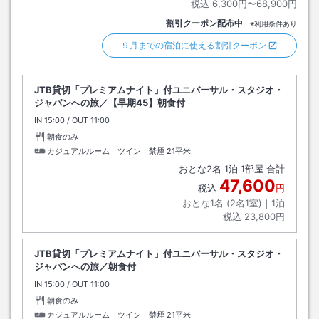
税込
6,300円〜68,900円
割引クーポン配布中
※利用条件あり
９月までの宿泊に使える割引クーポン
JTB貸切「プレミアムナイト」付ユニバーサル・スタジオ・
ジャパンへの旅／【早期45】朝食付
IN
チェックイン
15:00
/ OUT
チェックアウト
11:00
朝食のみ
カジュアルルーム ツイン 禁煙
21平米
おとな
2
名
1
泊
1
部屋 合計
47,600
税込
円
おとな1名 (
2
名1室)｜
1
泊
税込
23,800円
JTB貸切「プレミアムナイト」付ユニバーサル・スタジオ・
ジャパンへの旅／朝食付
IN
チェックイン
15:00
/ OUT
チェックアウト
11:00
朝食のみ
カジュアルルーム ツイン 禁煙
21平米