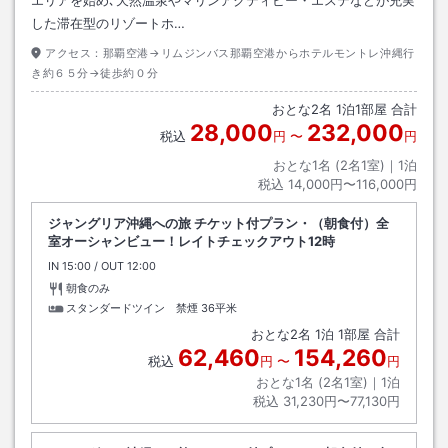
した滞在型のリゾートホ…
アクセス：
那覇空港→リムジンバス那覇空港からホテルモントレ沖縄行
き約６５分→徒歩約０分
おとな
2
名
1
泊
1
部屋 合計
28,000
232,000
税込
円
〜
円
おとな1名 (
2
名1室)｜
1
泊
税込
14,000円〜116,000円
ジャングリア沖縄への旅 チケット付プラン・（朝食付）全
室オーシャンビュー！レイトチェックアウト12時
IN
チェックイン
15:00
/ OUT
チェックアウト
12:00
朝食のみ
スタンダードツイン 禁煙
36平米
おとな
2
名
1
泊
1
部屋 合計
62,460
154,260
税込
円
〜
円
おとな1名 (
2
名1室)｜
1
泊
税込
31,230円〜77,130円