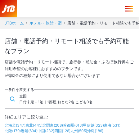
JTBホーム
ホテル・旅館・宿
店舗・電話予約・リモート相談でも予
店舗・電話予約・リモート相談でも予約可能
なプラン
店舗や電話予約・リモート相談で、旅行券・補助金・ふるぽ旅行券をご
利用希望のお客様におすすめのプランです。
※補助金の種類により使用できない場合がございます
条件を変更する
全国
日付未定 - 1泊｜1部屋 おとな2名,こども0名
詳細エリアに絞り込む
北海道
(
347
)
東北
(
445
)
北関東
(
208
)
首都圏
(
613
)
甲信越
(
323
)
東海
(
531
)
北陸
(
179
)
近畿
(
694
)
中国
(
232
)
四国
(
128
)
九州
(
505
)
沖縄
(
186
)