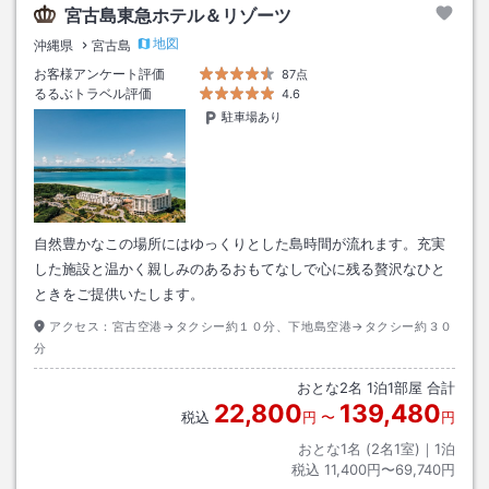
宮古島東急ホテル＆リゾーツ
地図
沖縄県
宮古島
お客様アンケート評価
87点
るるぶトラベル評価
4.6
駐車場あり
自然豊かなこの場所にはゆっくりとした島時間が流れます。充実
した施設と温かく親しみのあるおもてなしで心に残る贅沢なひと
ときをご提供いたします。
アクセス：
宮古空港→タクシー約１０分、下地島空港→タクシー約３０
分
おとな
2
名
1
泊
1
部屋 合計
22,800
139,480
税込
円
〜
円
おとな1名 (
2
名1室)｜
1
泊
税込
11,400円〜69,740円