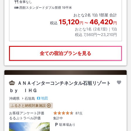
食事なし
西館スタンダードダブル禁煙
19平米
おとな
2
名
1
泊
1
部屋 合計
15,120
46,420
税込
円
〜
円
おとな1名 (
2
名1室)｜
1
泊
税込
7,560円〜23,210円
全ての宿泊プランを見る
ＡＮＡインターコンチネンタル石垣リゾート
ｂｙ ＩＨＧ
地図
沖縄県
石垣島
ふるさと納税対象施設
お客様アンケート評価
87点
るるぶトラベル評価
集計中
駐車場あり