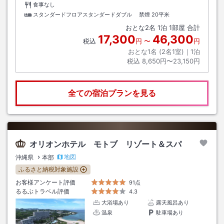
食事なし
スタンダードフロアスタンダードダブル 禁煙
20平米
おとな
2
名
1
泊
1
部屋 合計
17,300
46,300
税込
円
〜
円
おとな1名 (
2
名1室)｜
1
泊
税込
8,650円〜23,150円
全ての宿泊プランを見る
オリオンホテル モトブ リゾート＆スパ
地図
沖縄県
本部
ふるさと納税対象施設
お客様アンケート評価
91点
るるぶトラベル評価
4.3
大浴場あり
露天風呂あり
温泉
駐車場あり