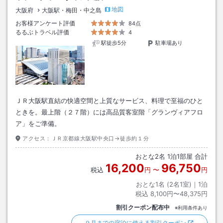
地図
大阪府
大阪駅・梅田・中之島
お客様アンケート評価
84点
るるぶトラベル評価
4
駅徒歩5分
駐車場あり
ＪＲ大阪駅直結の快適空間と上質なサービス、料理で至福のひと
ときを。最上階（２７階）には高品質客室階「グランヴィアフロ
ア」をご準備。
アクセス：
ＪＲ京都線大阪駅中央口→徒歩約１分
おとな
2
名
1
泊
1
部屋 合計
16,200
96,750
税込
円
〜
円
おとな1名 (
2
名1室)｜
1
泊
税込
8,100円〜48,375円
割引クーポン配布中
※利用条件あり
９月までの宿泊に使える割引クーポン