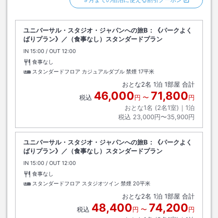
ユニバーサル・スタジオ・ジャパンへの旅B：《パークよく
ばりプラン》／（食事なし）スタンダードプラン
IN
チェックイン
15:00
/ OUT
チェックアウト
12:00
食事なし
スタンダードフロア カジュアルダブル 禁煙
17平米
おとな
2
名
1
泊
1
部屋 合計
46,000
71,800
税込
円
〜
円
おとな1名 (
2
名1室)｜
1
泊
税込
23,000円〜35,900円
ユニバーサル・スタジオ・ジャパンへの旅B：《パークよく
ばりプラン》／（食事なし）スタンダードプラン
IN
チェックイン
15:00
/ OUT
チェックアウト
12:00
食事なし
スタンダードフロア スタジオツイン 禁煙
20平米
おとな
2
名
1
泊
1
部屋 合計
48,400
74,200
税込
円
〜
円