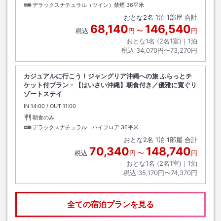
デラックスナチュラル（ツイン）禁煙
36平米
おとな
2
名
1
泊
1
部屋 合計
68,140
146,540
税込
円
〜
円
おとな1名 (
2
名1室)｜
1
泊
税込
34,070円〜73,270円
カジュアルに行こう！ジャングリア沖縄への旅 ふらっとチ
ケット付プラン・【はいさい沖縄】朝食付き／優雅に寛ぐリ
ゾートステイ
IN
チェックイン
14:00
/ OUT
チェックアウト
11:00
朝食のみ
デラックスナチュラル ハイフロア
36平米
おとな
2
名
1
泊
1
部屋 合計
70,340
148,740
税込
円
〜
円
おとな1名 (
2
名1室)｜
1
泊
税込
35,170円〜74,370円
全ての宿泊プランを見る