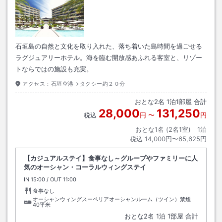
石垣島の自然と文化を取り入れた、落ち着いた島時間を過ごせる
ラグジュアリーホテル。海を臨む開放感あふれる客室と、リゾー
トならではの施設も充実。
アクセス：
石垣空港→タクシー約２０分
おとな
2
名
1
泊
1
部屋 合計
28,000
131,250
税込
円
〜
円
おとな1名 (
2
名1室)｜
1
泊
税込
14,000円〜65,625円
【カジュアルステイ】食事なし～グループやファミリーに人
気のオーシャン・コーラルウィングステイ
IN
チェックイン
15:00
/ OUT
チェックアウト
11:00
食事なし
オーシャンウィングスーペリアオーシャンルーム（ツイン）禁煙
40平米
おとな
2
名
1
泊
1
部屋 合計