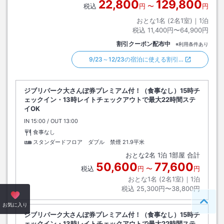
22,800
129,800
税込
円
〜
円
おとな1名 (
2
名1室)｜
1
泊
税込
11,400円〜64,900円
割引クーポン配布中
※利用条件あり
9/23～12/23の宿泊に使える割引…
ジブリパーク大さんぽ券プレミアム付！（食事なし）15時チ
ェックイン・13時レイトチェックアウトで最大22時間ステ
イOK
IN
チェックイン
15:00
/ OUT
チェックアウト
13:00
食事なし
スタンダードフロア ダブル 禁煙
21.9平米
おとな
2
名
1
泊
1
部屋 合計
50,600
77,600
税込
円
〜
円
おとな1名 (
2
名1室)｜
1
泊
税込
25,300円〜38,800円
ペー
お気に入り
ジブリパーク大さんぽ券プレミアム付！（食事なし）15時チ
ェックイン・13時レイトチェックアウトで最大22時間ステ