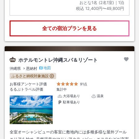
おとな1名 (
2
名1室)｜
1
泊
税込
12,400円〜49,800円
全ての宿泊プランを見る
ホテルモントレ沖縄スパ＆リゾート
地図
沖縄県
恩納村
ふるさと納税対象施設
お客様アンケート評価
91点
るるぶトラベル評価
集計中
大浴場あり
温泉
駐車場あり
全室オーシャンビューの客室に敷地内には多種多様な屋外プール
エリアを始め､天然温泉やマリンアクティビー・エステなどが充実