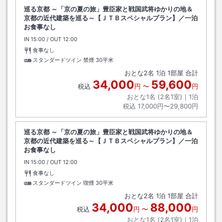
巡る京都 ～「京の夏の旅」豊臣家と戦国武将ゆかりの地＆
京都の近代建築を巡る～【ＪＴＢスペシャルプラン】／一泊
お食事なし
IN
チェックイン
15:00
/ OUT
チェックアウト
12:00
食事なし
スタンダードツイン 禁煙
30平米
おとな
2
名
1
泊
1
部屋 合計
34,000
59,600
税込
円
〜
円
おとな1名 (
2
名1室)｜
1
泊
税込
17,000円〜29,800円
巡る京都 ～「京の夏の旅」豊臣家と戦国武将ゆかりの地＆
京都の近代建築を巡る～【ＪＴＢスペシャルプラン】／一泊
お食事なし
IN
チェックイン
15:00
/ OUT
チェックアウト
12:00
食事なし
スタンダードツイン 喫煙
30平米
おとな
2
名
1
泊
1
部屋 合計
34,000
88,000
税込
円
〜
円
おとな1名 (
2
名1室)｜
1
泊