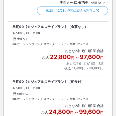
割引クーポン配布中
※利用条件あり
9/23～12/23の宿泊に使える割引…
早期90【カジュアルステイプラン】（食事なし）
IN
チェックイン
14:00
/ OUT
チェックアウト
11:00
食事なし
オーシャンウィング スタンダードツイン 禁煙
32.2平米
おとな
2
名
1
泊
1
部屋 合計
22,800
97,600
税込
円
〜
円
おとな1名 (
2
名1室)｜
1
泊
税込
11,400円〜48,800円
早期90【カジュアルステイプラン】（朝食付）
IN
チェックイン
14:00
/ OUT
チェックアウト
11:00
朝食のみ
オーシャンウィング スタンダードツイン 禁煙
32.2平米
おとな
2
名
1
泊
1
部屋 合計
24,800
99,600
税込
円
〜
円