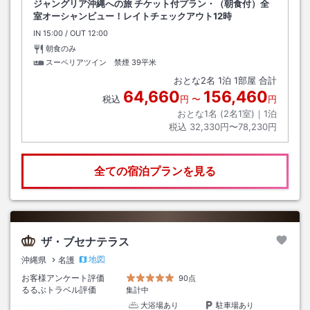
ジャングリア沖縄への旅 チケット付プラン・（朝食付）全
室オーシャンビュー！レイトチェックアウト12時
IN
チェックイン
15:00
/ OUT
チェックアウト
12:00
朝食のみ
スーペリアツイン 禁煙
39平米
おとな
2
名
1
泊
1
部屋 合計
64,660
156,460
税込
円
〜
円
おとな1名 (
2
名1室)｜
1
泊
税込
32,330円〜78,230円
全ての宿泊プランを見る
ザ・ブセナテラス
地図
沖縄県
名護
お客様アンケート評価
90点
るるぶトラベル評価
集計中
大浴場あり
駐車場あり