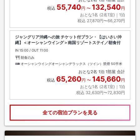
55,740
132,540
税込
円
〜
円
おとな1名 (
2
名1室)｜
1
泊
税込
27,870円〜66,270円
ジャングリア沖縄への旅 チケット付プラン・【はいさい沖
縄】＜オーシャンウイング＞南国リゾートステイ／朝食付
IN
チェックイン
15:00
/ OUT
チェックアウト
11:00
朝食のみ
オーシャンウイングオーシャンデラックス（ツイン）禁煙
50平米
おとな
2
名
1
泊
1
部屋 合計
65,260
145,660
税込
円
〜
円
おとな1名 (
2
名1室)｜
1
泊
税込
32,630円〜72,830円
全ての宿泊プランを見る