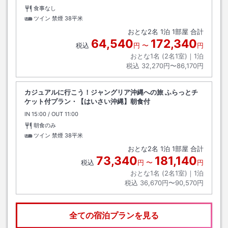
食事なし
ツイン 禁煙
38平米
おとな
2
名
1
泊
1
部屋 合計
64,540
172,340
税込
円
〜
円
おとな1名 (
2
名1室)｜
1
泊
税込
32,270円〜86,170円
カジュアルに行こう！ジャングリア沖縄への旅 ふらっとチ
ケット付プラン・【はいさい沖縄】朝食付
IN
チェックイン
15:00
/ OUT
チェックアウト
11:00
朝食のみ
ツイン 禁煙
38平米
おとな
2
名
1
泊
1
部屋 合計
73,340
181,140
税込
円
〜
円
おとな1名 (
2
名1室)｜
1
泊
税込
36,670円〜90,570円
全ての宿泊プランを見る