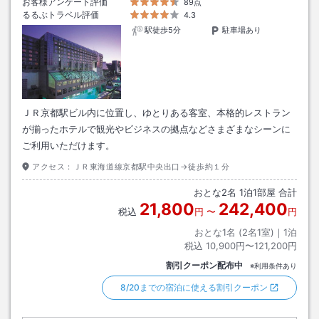
お客様アンケート評価
89点
るるぶトラベル評価
4.3
駅徒歩5分
駐車場あり
ＪＲ京都駅ビル内に位置し、ゆとりある客室、本格的レストラン
が揃ったホテルで観光やビジネスの拠点などさまざまなシーンに
ご利用いただけます。
アクセス：
ＪＲ東海道線京都駅中央出口→徒歩約１分
おとな
2
名
1
泊
1
部屋 合計
21,800
242,400
税込
円
〜
円
おとな1名 (
2
名1室)｜
1
泊
税込
10,900円〜121,200円
割引クーポン配布中
※利用条件あり
8/20までの宿泊に使える割引クーポン