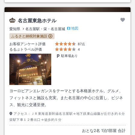
名古屋東急ホテル
地図
愛知県
名古屋駅・栄・名古屋城
ふるさと納税対象施設
お客様アンケート評価
87点
るるぶトラベル評価
4
駐車場あり
ヨーロピアンエレガンスをテーマとする本格派ホテル。グルメ、
フィットネスと施設も充実。また名古屋の中心に位置し、ビジネ
ス、観光に交通至便。
アクセス：
ＪＲ東海道新幹線名古屋駅→地下鉄東山線藤が丘行き約６分
栄駅下車１２番出口→徒歩約５分
おとな
2
名
1
泊
1
部屋 合計