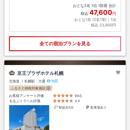
おとな
2
名
1
泊
1
部屋 合計
47,600
税込
円
おとな1名 (
2
名1室)｜
1
泊
税込
23,800円
全ての宿泊プランを見る
京王プラザホテル札幌
地図
北海道
札幌駅・大通
ふるさと納税対象施設
お客様アンケート評価
89点
るるぶトラベル評価
4.4
駅徒歩5分
駐車場あり