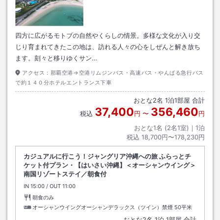
四方に広がるモトブの自然やくらしの情景。多様な文化が入り交
じり育まれてきたこの地は、訪れる人々の心をしぜんと解き放ち
ます。刻々と移りゆくサン…
アクセス：
那覇空港→空港リムジンバス・高速バス・やんばる急行バス
で約１４０分ホテルエントランス下車
おとな
2
名
1
泊
1
部屋 合計
37,400
356,460
税込
円
〜
円
おとな1名 (
2
名1室)｜
1
泊
税込
18,700円〜178,230円
カジュアルに行こう！ジャングリア沖縄への旅 ふらっとチ
ケット付プラン・【はいさい沖縄】＜オーシャンウイング＞
南国リゾートステイ／朝食付
IN
チェックイン
15:00
/ OUT
チェックアウト
11:00
朝食のみ
オーシャンウイングオーシャンデラックス（ツイン）禁煙
50平米
おとな
2
名
1
泊
1
部屋 合計