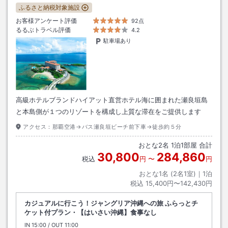
ふるさと納税対象施設
お客様アンケート評価
92点
るるぶトラベル評価
4.2
駐車場あり
高級ホテルブランドハイアット直営ホテル海に囲まれた瀬良垣島
と本島側が１つのリゾートを構成し上質な滞在をご提供します
アクセス：
那覇空港→バス瀬良垣ビーチ前下車→徒歩約５分
おとな
2
名
1
泊
1
部屋 合計
30,800
284,860
税込
円
〜
円
おとな1名 (
2
名1室)｜
1
泊
税込
15,400円〜142,430円
カジュアルに行こう！ジャングリア沖縄への旅 ふらっとチ
ケット付プラン・【はいさい沖縄】食事なし
IN
チェックイン
15:00
/ OUT
チェックアウト
11:00