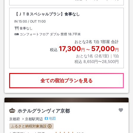
【ＪＴＢスペシャルプラン】食事なし
IN
チェックイン
15:00
/ OUT
チェックアウト
11:00
食事なし
コンフォートフロア ダブル 禁煙
18.7平米
おとな
2
名
1
泊
1
部屋 合計
17,300
57,000
税込
円
〜
円
おとな1名 (
2
名1室)｜
1
泊
税込
8,650円〜28,500円
全ての宿泊プランを見る
ホテルグランヴィア京都
地図
京都府
京都駅周辺
ふるさと納税対象施設