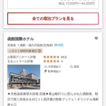
税込
17,000円〜44,000円
全ての宿泊プランを見る
函館国際ホテル
地図
北海道
函館・湯の川温泉(北海道)
ふるさと納税対象施設
お客様アンケート評価
84点
るるぶトラベル評価
4
大浴場あり
温泉
駐車場あり
★天然温泉展望大浴場 完備★夜は船灯りに照らされた函館港、朝
日で煌く街並みを♪口コミ高評価の朝食ブッフェ！オリジナル海鮮
丼も◎