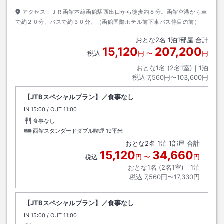
アクセス：
ＪＲ函館本線函館駅西出口から徒歩約８分。函館空港から車
で約２０分、バスで約３０分。（函館国際ホテル前下車バス停目の前）
おとな
2
名
1
泊
1
部屋 合計
15,120
207,200
税込
円
〜
円
おとな1名 (
2
名1室)｜
1
泊
税込
7,560円〜103,600円
【JTBスペシャルプラン】／食事なし
IN
チェックイン
15:00
/ OUT
チェックアウト
11:00
食事なし
西館スタンダードダブル喫煙
19平米
おとな
2
名
1
泊
1
部屋 合計
15,120
34,660
税込
円
〜
円
おとな1名 (
2
名1室)｜
1
泊
税込
7,560円〜17,330円
【JTBスペシャルプラン】／食事なし
IN
チェックイン
15:00
/ OUT
チェックアウト
11:00