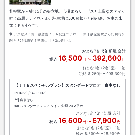
札幌駅から徒歩5分の好立地。心温まるサービスと上質なステイが
叶う高層シティホテル。駐車場は300台収容可能の為、お車の来
館でも安心です。
アクセス：
新千歳空港→ＪＲ快速エアポート新千歳空港駅から札幌行き
約４０分札幌駅下車西出口→徒歩約５分
おとな
2
名
1
泊
1
部屋 合計
16,500
392,600
税込
円
〜
円
おとな1名 (
2
名1室)｜
1
泊
税込
8,250円〜196,300円
【ＪＴＢスペシャルプラン】スタンダードフロア 食事なし
IN
チェックイン
15:00
/ OUT
チェックアウト
11:00
食事なし
スタンダードフロア ツイン 禁煙
24.3平米
おとな
2
名
1
泊
1
部屋 合計
16,500
57,900
税込
円
〜
円
おとな1名 (
2
名1室)｜
1
泊
税込
8,250円〜28,950円