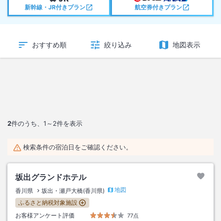
新幹線・JR付きプラン
航空券付きプラン
おすすめ順
絞り込み
地図表示
2
件のうち、
1～2
件を表示
検索条件の宿泊日をご確認ください。
坂出グランドホテル
地図
香川県
坂出・瀬戸大橋(香川県)
ふるさと納税対象施設
お客様アンケート評価
77点