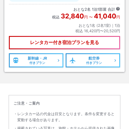
おとな
2
名
1
泊
1
部屋 合計
32,840
41,040
税込
円
〜
円
おとな1名 (
2
名1室)｜
1
泊
税込
16,420円〜20,520円
レンタカー付き
宿泊プランを見る
新幹線・JR
航空券
付きプラン
付きプラン
ご注意・ご案内
レンタカー込の代金は目安となります。条件を変更すると
変動する場合があります。
掲載されている写真は、旅館・ホテルから提供された画像