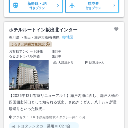
新幹線・JR
航空券
付きプラン
付きプラン
ホテルルートイン坂出北インター
地図
香川県
坂出・瀬戸大橋(香川県)
ふるさと納税対象施設
お客様アンケート評価
集計中
るるぶトラベル評価
集計中
大浴場あり
駐車場あり
【2025年12月客室リニューアル！】瀬戸内海に面し、瀬戸大橋の
四国側玄関口として知られる坂出。さぬきうどん、八十八ヶ所霊
場巡りといった観光…
アクセス：
ＪＲ予讃線坂出駅→タクシー約１０分
トヨタレンタカー乗用車 C2 1台