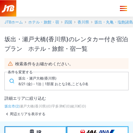
JTBホーム
ホテル・旅館・宿
四国
香川県
坂出・丸亀・塩飽諸島
坂出・瀬戸大橋(香川県)のレンタカー付き宿泊
プラン ホテル・旅館・宿一覧
検索条件をお確かめください。
条件を変更する
坂出・瀬戸大橋(香川県)
8/21 (金) - 1泊｜1部屋 おとな2名,こども0名
詳細エリアに絞り込む
坂出市
(
2
)
瀬戸大橋(香川県)
(
0
)
宇多津町
(
0
)
綾川町
(
0
)
周辺エリアを表示する