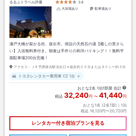
るるぶトラベル評価
3.8
大浴場あり
駐車場あり
瀬戸大橋が架かる街、坂出市。併設の天然石の湯【癒しの里さら
い】入浴無料券付き。朝食は手作りの和洋バイキング！！無料平
面駐車場200台完備！
アクセス：
ＪＲ予讃坂出駅北出口→徒歩約２５分またはタクシー約５分
トヨタレンタカー乗用車 C2 1台
おとな
2
名
1
泊
1
部屋 合計
32,240
41,440
税込
円
〜
円
おとな1名 (
2
名1室)｜
1
泊
税込
16,120円〜20,720円
レンタカー付き
宿泊プランを見る