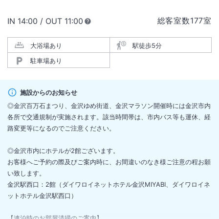
ステンドグラスをイメージした淡い雰囲気の色合いの男性浴場にて旅の
疲れを癒していただけます。
総客室数
177
室
IN
チェックイン
14:00
/ OUT
チェックアウト
11:00
大浴場あり
駅徒歩5分
駐車場あり
施設からのお知らせ
◎金沢百万石まつり、金沢ゆめ街道、金沢マラソン開催時には金沢市内
各所で交通規制が実施されます。該当時間帯は、市内バス等も運休、経
路変更等になるのでご注意ください。
◎金沢市内にホテルが2館ございます。
お客様へご予約の際及びご案内時に、お間違いのなき様ご注意の程お願
い致します。
金沢駅西口：2館（ダイワロイネットホテル金沢MIYABI、ダイワロイネ
ットホテル金沢駅西口）
【連泊時のお部屋清掃のご案内】