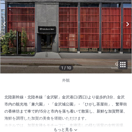
1
/
10
外観
北陸新幹線・北陸本線「金沢駅」金沢港口(西口)より徒歩約3分、金沢
市内の観光地「兼六園」・「金沢城公園」・「ひがし茶屋街」、繁華街
の香林坊まで車で約15分と市内を落ち着いて散策し、新鮮な加賀野菜、
海鮮を調理した加賀の美食を堪能いただけます。
ホテルでは、加賀友禅をモチーフに、友禅流しの様な浴室の女性浴場、