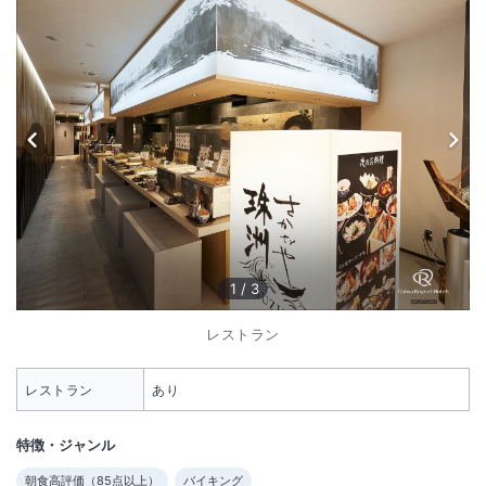
1
/
3
レストラン
レストラン
あり
特徴・ジャンル
朝食高評価（
85
点以上）
バイキング