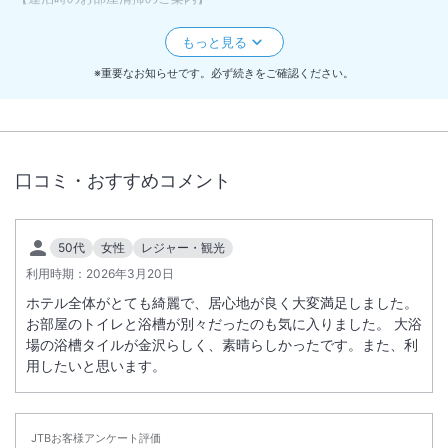
●お部屋清掃(タオル類の交換含む)をご希望の場合、当日午前10:00ま
でに青色のマグネット（部屋を清掃してください）をドアの廊下側に貼
ってお知らせください。
※重要なお知らせです。必ず続きをご確認ください。
●清掃はご不要で、タオル類の交換のみご希望の場合、当日午前10:00
までに灰色のマグネット（タオル類をドア掛けしてください）をドアの
廊下側に貼ってお知らせください。
●どちらのマグネットも貼られていない場合、清掃もタオル類の交換を
口コミ・おすすめコメント
一切行いませんのでご注意ください。
●ただし衛生維持管理のため、清掃のご希望がない場合でも、3日に1回
はお部屋の清掃をさせていただきます。
50代
女性
レジャー・観光
利用時期：
2026年3月20日
ホテル全体がとても綺麗で、居心地が良く大変満足しました。
お部屋のトイレと浴槽が別々だったのも気に入りました。 大浴
場の浴槽タイルが金沢らしく、素晴らしかったです。また、利
用したいと思います。
JTBお客様アンケート評価