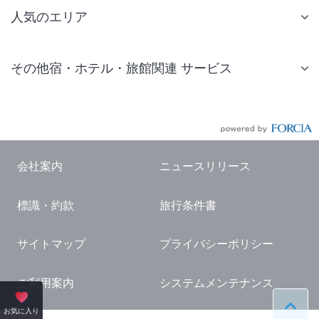
人気のエリア
札幌 ホテル
その他宿・ホテル・旅館関連 サービス
仙台 ホテル
国内旅行・国内ツアー
東京ディズニーリゾート(R)周辺 ホテル
JR・新幹線付きツアー
東京 ホテル
航空券付きツアー
東京ドーム ホテル
会社案内
ニュースリリース
現地観光・レジャーチケット
新宿 ホテル
標識・約款
旅行条件書
国内観光ガイド
横浜 ホテル
旅行・観光情報
熱海 ホテル
サイトマップ
プライバシーポリシー
名古屋 ホテル
ご利用案内
システムメンテナンス
京都 ホテル
ペー
お気に入り