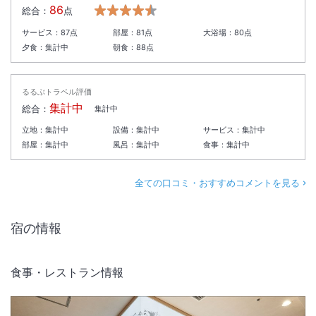
86
総合：
点
サービス：
87
点
部屋：
81
点
大浴場：
80
点
夕食：
集計中
朝食：
88
点
るるぶトラベル評価
集計中
総合：
集計中
立地：
集計中
設備：
集計中
サービス：
集計中
部屋：
集計中
風呂：
集計中
食事：
集計中
全ての口コミ・おすすめコメントを見る
宿の情報
食事・レストラン情報