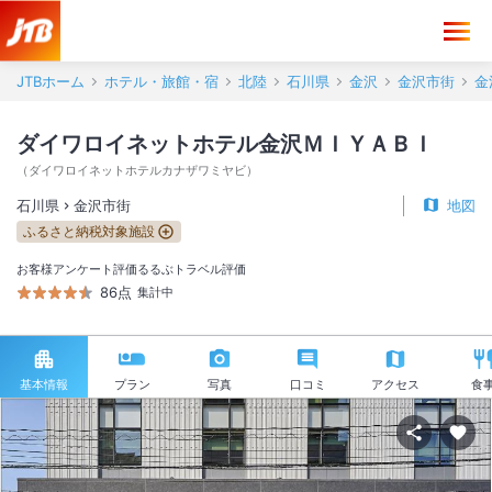
JTBホーム
ホテル・旅館・宿
北陸
石川県
金沢
金沢市街
金
ダイワロイネットホテル金沢ＭＩＹＡＢＩ
（
ダイワロイネットホテルカナザワミヤビ
）
石川県
金沢市街
地図
ふるさと納税対象施設
お客様アンケート評価
るるぶトラベル評価
86点
集計中
基本情報
プラン
写真
口コミ
アクセス
食