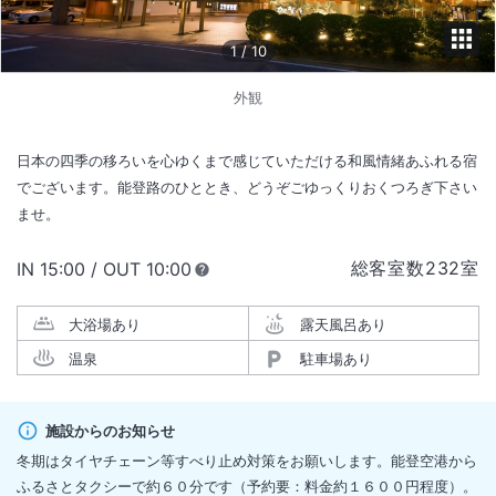
1
/
10
外観
日本の四季の移ろいを心ゆくまで感じていただける和風情緒あふれる宿
でございます。能登路のひととき、どうぞごゆっくりおくつろぎ下さい
ませ。
総客室数
232
室
IN
チェックイン
15:00
/ OUT
チェックアウト
10:00
大浴場あり
露天風呂あり
温泉
駐車場あり
施設からのお知らせ
冬期はタイヤチェーン等すべり止め対策をお願いします。能登空港から
ふるさとタクシーで約６０分です（予約要：料金約１６００円程度）。