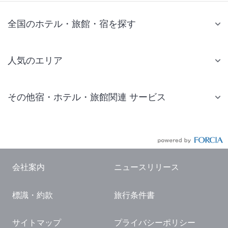
全国のホテル・旅館・宿を探す
人気のエリア
札幌 ホテル
その他宿・ホテル・旅館関連 サービス
仙台 ホテル
国内旅行・国内ツアー
東京ディズニーリゾート(R)周辺 ホテル
JR・新幹線付きツアー
東京 ホテル
航空券付きツアー
東京ドーム ホテル
会社案内
ニュースリリース
現地観光・レジャーチケット
新宿 ホテル
標識・約款
旅行条件書
国内観光ガイド
横浜 ホテル
旅行・観光情報
熱海 ホテル
サイトマップ
プライバシーポリシー