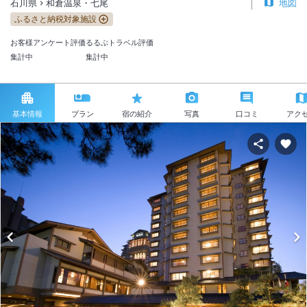
石川県
和倉温泉・七尾
地図
ふるさと納税対象施設
お客様アンケート評価
るるぶトラベル評価
集計中
集計中
基本情報
プラン
宿の紹介
写真
口コミ
アク