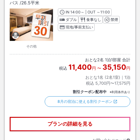
バス
/
26.5平米
IN
チェックイン
14:00
～ | OUT
チェックアウト
～
11:00
ダブル
食事なし
禁煙
現地/事前支払い
その他
おとな
2
名
1
泊
1
部屋 合計
11,400
35,150
税込
円
〜
円
おとな1名 (
2
名1室)｜
1
泊
税込
5,700円〜17,575円
割引クーポン配布中
※利用条件あり
8月の宿泊に使える割引クーポン
プランの詳細を見る