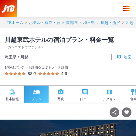
JTBホーム
ホテル・旅館・宿
首都圏
埼玉県
川越・所沢
川越
川越東武ホテルの宿泊プラン・料金一覧
（
カワゴエトウブホテル
）
埼玉県
川越
地図
お客様アンケート評価
るるぶトラベル評価
88点
4.6
基本情報
プラン
写真
口コミ
アクセス
食