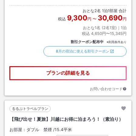
おとな
2
名
1
泊
1
部屋 合計
9,300
30,690
税込
円
〜
円
おとな1名 (
2
名1室)｜
1
泊
税込
4,650円〜15,345円
割引クーポン配布中
※利用条件あり
8月の宿泊に使える割引クーポン
プランの詳細を見る
お問い合わせコード
るるぶトラベルプラン
【飛び出せ！夏旅】川越にお得に泊まろう！（素泊り）
お部屋：
ダブル 禁煙
/
15.4平米