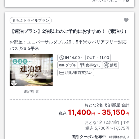
お問い合わせコード
るるぶトラベルプラン
【連泊プラン】2泊以上のご予約におすすめ！（素泊り）
お部屋：
ユニバーサルダブル26．5平米◇バリアフリー対応
バス
/
26.5平米
IN
チェックイン
14:00
～ | OUT
チェックアウト
～
11:00
ダブル
食事なし
禁煙
現地/事前支払い
連泊割_素
おとな
2
名
1
泊
1
部屋 合計
11,400
35,150
税込
円
〜
円
おとな1名 (
2
名1室)｜
1
泊
税込
5,700円〜17,575円
割引クーポン配布中
※利用条件あり