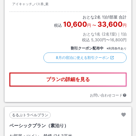
アイキャッチ_バス券_素
おとな
2
名
1
泊
1
部屋 合計
10,600
33,600
税込
円
〜
円
おとな1名 (
2
名1室)｜
1
泊
税込
5,300円〜16,800円
割引クーポン配布中
※利用条件あり
8月の宿泊に使える割引クーポン
プランの詳細を見る
お問い合わせコード
るるぶトラベルプラン
ベーシックプラン（素泊り）
お部屋：
ツイン 禁煙
/
24.3平米