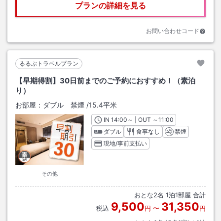
プランの詳細を見る
お問い合わせコード
るるぶトラベルプラン
【早期得割】30日前までのご予約におすすめ！（素泊
り）
お部屋：
ダブル 禁煙
/
15.4平米
IN
チェックイン
14:00
～ | OUT
チェックアウト
～
11:00
ダブル
食事なし
禁煙
現地/事前支払い
その他
おとな
2
名
1
泊
1
部屋 合計
9,500
31,350
税込
円
〜
円