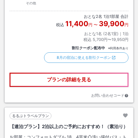
その他
おとな
2
名
1
泊
1
部屋 合計
11,400
39,900
税込
円
〜
円
おとな1名 (
2
名1室)｜
1
泊
税込
5,700円〜19,950円
割引クーポン配布中
※利用条件あり
8月の宿泊に使える割引クーポン
プランの詳細を見る
お問い合わせコード
るるぶトラベルプラン
【連泊プラン】2泊以上のご予約におすすめ！（素泊り）
お部屋：
コンフォートダブル 18．4平米◇洗い場付バス・ト