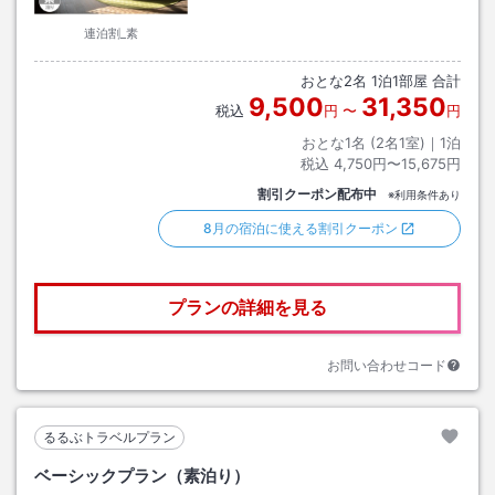
連泊割_素
おとな
2
名
1
泊
1
部屋 合計
9,500
31,350
税込
円
〜
円
おとな1名 (
2
名1室)｜
1
泊
税込
4,750円〜15,675円
割引クーポン配布中
※利用条件あり
8月の宿泊に使える割引クーポン
プランの詳細を見る
お問い合わせコード
るるぶトラベルプラン
ベーシックプラン（素泊り）