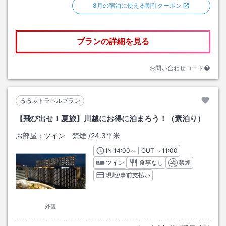
8月の宿泊に使える割引クーポン
プランの詳細を見る
お問い合わせコード
るるぶトラベルプラン
【飛び出せ！夏旅】川越にお得に泊まろう！（素泊り）
お部屋：
ツイン 禁煙
/
24.3平米
IN
チェックイン
14:00
～ | OUT
チェックアウト
～
11:00
ツイン
食事なし
禁煙
現地/事前支払い
外観