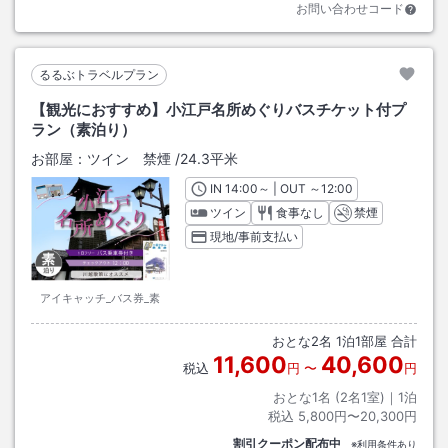
お問い合わせコード
るるぶトラベルプラン
【観光におすすめ】小江戸名所めぐりバスチケット付プ
ラン（素泊り）
お部屋：
ツイン 禁煙
/
24.3平米
IN
チェックイン
14:00
～ | OUT
チェックアウト
～
12:00
ツイン
食事なし
禁煙
現地/事前支払い
アイキャッチ_バス券_素
おとな
2
名
1
泊
1
部屋 合計
11,600
40,600
税込
円
〜
円
おとな1名 (
2
名1室)｜
1
泊
税込
5,800円〜20,300円
割引クーポン配布中
※利用条件あり