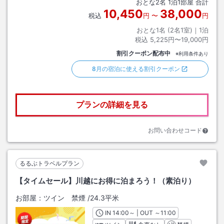
おとな
2
名
1
泊
1
部屋 合計
10,450
38,000
税込
円
〜
円
おとな1名 (
2
名1室)｜
1
泊
税込
5,225円〜19,000円
割引クーポン配布中
※利用条件あり
8月の宿泊に使える割引クーポン
プランの詳細を見る
お問い合わせコード
るるぶトラベルプラン
【タイムセール】川越にお得に泊まろう！（素泊り）
お部屋：
ツイン 禁煙
/
24.3平米
IN
チェックイン
14:00
～ | OUT
チェックアウト
～
11:00