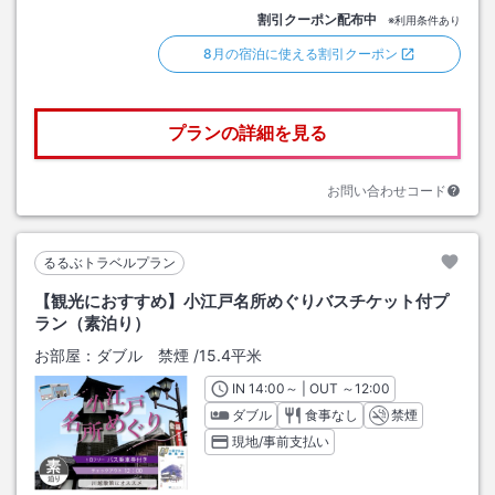
割引クーポン配布中
※利用条件あり
8月の宿泊に使える割引クーポン
プランの詳細を見る
お問い合わせコード
るるぶトラベルプラン
【観光におすすめ】小江戸名所めぐりバスチケット付プ
ラン（素泊り）
お部屋：
ダブル 禁煙
/
15.4平米
IN
チェックイン
14:00
～ | OUT
チェックアウト
～
12:00
ダブル
食事なし
禁煙
現地/事前支払い