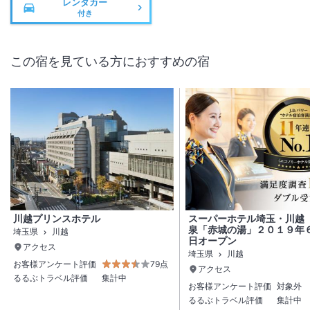
レンタカー
付き
この宿を見ている方におすすめの宿
川越プリンスホテル
スーパーホテル埼玉・川越
泉「赤城の湯」２０１９年
埼玉県
川越
日オープン
アクセス
埼玉県
川越
お客様アンケート評価
79点
アクセス
るるぶトラベル評価
集計中
お客様アンケート評価
対象外
るるぶトラベル評価
集計中