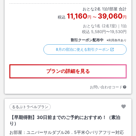
おとな
2
名
1
泊
1
部屋 合計
11,160
39,060
税込
円
〜
円
おとな1名 (
2
名1室)｜
1
泊
税込
5,580円〜19,530円
割引クーポン配布中
※利用条件あり
8月の宿泊に使える割引クーポン
プランの詳細を見る
お問い合わせコード
るるぶトラベルプラン
【早期得割】30日前までのご予約におすすめ！（素泊
り）
お部屋：
ユニバーサルダブル26．5平米◇バリアフリー対応