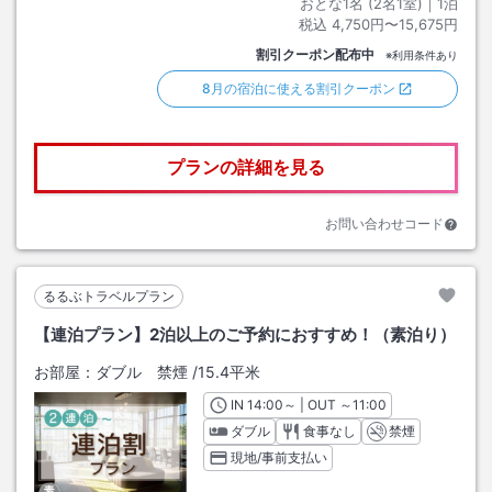
おとな1名 (
2
名1室)｜
1
泊
税込
4,750円〜15,675円
割引クーポン配布中
※利用条件あり
8月の宿泊に使える割引クーポン
プランの詳細を見る
お問い合わせコード
るるぶトラベルプラン
【連泊プラン】2泊以上のご予約におすすめ！（素泊り）
お部屋：
ダブル 禁煙
/
15.4平米
IN
チェックイン
14:00
～ | OUT
チェックアウト
～
11:00
ダブル
食事なし
禁煙
現地/事前支払い