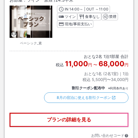
IN
チェックイン
14:00
～ | OUT
チェックアウト
～
11:00
ツイン
食事なし
禁煙
現地/事前支払い
ベーシック_素
おとな
2
名
1
泊
1
部屋 合計
11,000
68,000
税込
円
〜
円
おとな1名 (
2
名1室)｜
1
泊
税込
5,500円〜34,000円
割引クーポン配布中
※利用条件あり
8月の宿泊に使える割引クーポン
プランの詳細を見る
お問い合わせコード