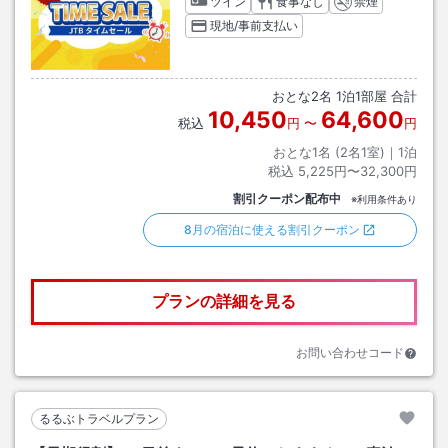
ツイン
食事なし
禁煙
現地/事前支払い
おとな
2
名
1
泊
1
部屋 合計
10,450
64,600
税込
円
〜
円
おとな1名 (
2
名1室)｜
1
泊
税込
5,225円〜32,300円
割引クーポン配布中
※利用条件あり
8月の宿泊に使える割引クーポン
プランの詳細を見る
お問い合わせコード
るるぶトラベルプラン