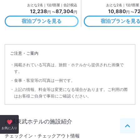
おとな
2
名
｜
1
泊
1
部屋｜合計税込
おとな
2
名
｜
1
泊
1
部屋
12,238
87,304
10,880
7
円 〜
円
円 〜
宿泊プランを見る
宿泊プランを見
ご注意・ご案内
掲載されている写真は、旅館・ホテルから提供された画像で
す。
食事・客室等の写真は一例です。
上記の情報、料金等は変更になる場合があります。ご利用の際
はお客様ご自身で事前にご確認ください。
川越東武ホテル
の施設紹介
ペー
お気に入り
チェックイン・チェックアウト情報