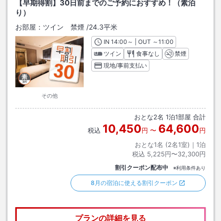
【早期得割】30日前までのご予約におすすめ！（素泊
り）
お部屋：
ツイン 禁煙
/
24.3平米
IN
チェックイン
14:00
～ | OUT
チェックアウト
～
11:00
ツイン
食事なし
禁煙
現地/事前支払い
その他
おとな
2
名
1
泊
1
部屋 合計
10,450
64,600
税込
円
〜
円
おとな1名 (
2
名1室)｜
1
泊
税込
5,225円〜32,300円
割引クーポン配布中
※利用条件あり
8月の宿泊に使える割引クーポン
プランの詳細を見る