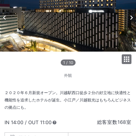
1
/
10
外観
２０２０年６月新規オープン。川越駅西口徒歩２分の好立地に快適性と
機能性を追求したホテルが誕生。小江戸／川越観光はもちろんビジネス
の拠点にも。
総客室数
168
室
IN
チェックイン
14:00
/ OUT
チェックアウト
11:00