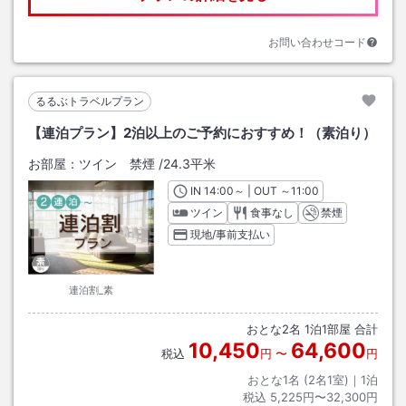
お問い合わせコード
るるぶトラベルプラン
【連泊プラン】2泊以上のご予約におすすめ！（素泊り）
お部屋：
ツイン 禁煙
/
24.3平米
IN
チェックイン
14:00
～ | OUT
チェックアウト
～
11:00
ツイン
食事なし
禁煙
現地/事前支払い
連泊割_素
おとな
2
名
1
泊
1
部屋 合計
10,450
64,600
税込
円
〜
円
おとな1名 (
2
名1室)｜
1
泊
税込
5,225円〜32,300円