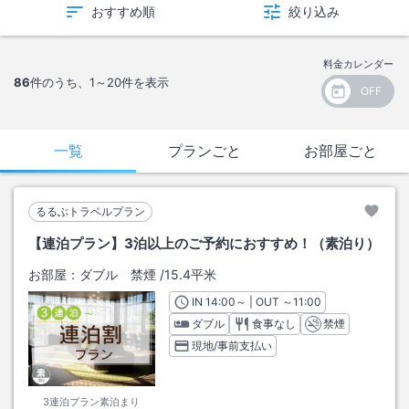
おすすめ順
絞り込み
料金カレンダー
86
件のうち、
1～20
件を表示
一覧
プランごと
お部屋ごと
るるぶトラベルプラン
【連泊プラン】3泊以上のご予約におすすめ！（素泊り）
お部屋：
ダブル 禁煙
/
15.4平米
IN
チェックイン
14:00
～ | OUT
チェックアウト
～
11:00
ダブル
食事なし
禁煙
現地/事前支払い
3連泊プラン素泊まり