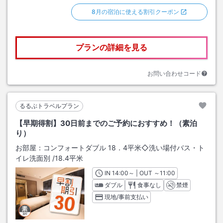
8月の宿泊に使える割引クーポン
プランの詳細を見る
お問い合わせコード
るるぶトラベルプラン
【早期得割】30日前までのご予約におすすめ！（素泊
り）
お部屋：
コンフォートダブル 18．4平米◇洗い場付バス・ト
イレ洗面別
/
18.4平米
IN
チェックイン
14:00
～ | OUT
チェックアウト
～
11:00
ダブル
食事なし
禁煙
現地/事前支払い