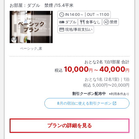
お部屋：
ダブル 禁煙
/
15.4平米
IN
チェックイン
14:00
～ | OUT
チェックアウト
～
11:00
ダブル
食事なし
禁煙
現地/事前支払い
ベーシック_素
おとな
2
名
1
泊
1
部屋 合計
10,000
40,000
税込
円
〜
円
おとな1名 (
2
名1室)｜
1
泊
税込
5,000円〜20,000円
割引クーポン配布中
※利用条件あり
8月の宿泊に使える割引クーポン
プランの詳細を見る