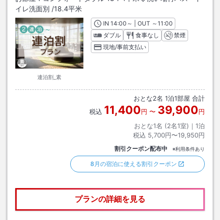
イレ洗面別
/
18.4平米
IN
チェックイン
14:00
～ | OUT
チェックアウト
～
11:00
ダブル
食事なし
禁煙
現地/事前支払い
連泊割_素
おとな
2
名
1
泊
1
部屋 合計
11,400
39,900
税込
円
〜
円
おとな1名 (
2
名1室)｜
1
泊
税込
5,700円〜19,950円
割引クーポン配布中
※利用条件あり
8月の宿泊に使える割引クーポン
プランの詳細を見る