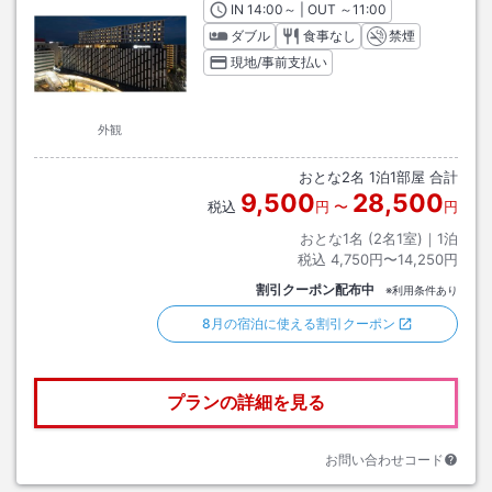
IN
チェックイン
14:00
～ | OUT
チェックアウト
～
11:00
ダブル
食事なし
禁煙
現地/事前支払い
外観
おとな
2
名
1
泊
1
部屋 合計
9,500
28,500
税込
円
〜
円
おとな1名 (
2
名1室)｜
1
泊
税込
4,750円〜14,250円
割引クーポン配布中
※利用条件あり
8月の宿泊に使える割引クーポン
プランの詳細を見る
お問い合わせコード