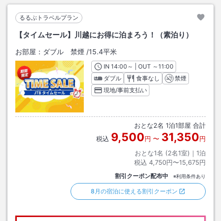
るるぶトラベルプラン
【タイムセール】川越にお得に泊まろう！（素泊り）
お部屋：
ダブル 禁煙
/
15.4平米
IN
チェックイン
14:00
～ | OUT
チェックアウト
～
11:00
ダブル
食事なし
禁煙
現地/事前支払い
おとな
2
名
1
泊
1
部屋 合計
9,500
31,350
税込
円
〜
円
おとな1名 (
2
名1室)｜
1
泊
税込
4,750円〜15,675円
割引クーポン配布中
※利用条件あり
8月の宿泊に使える割引クーポン