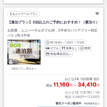
るるぶトラベルプラン
【連泊プラン】3泊以上のご予約におすすめ！（素泊り）
お部屋：
ユニバーサルダブル26．5平米◇バリアフリー対応
バス
/
26.5平米
IN
チェックイン
14:00
～ | OUT
チェックアウト
～
11:00
ダブル
食事なし
禁煙
現地/事前支払い
3連泊プラン素泊まり
おとな
2
名
1
泊
1
部屋 合計
11,160
34,410
税込
円
〜
円
おとな1名 (
2
名1室)｜
1
泊
税込
5,580円〜17,205円
割引クーポン配布中
※利用条件あり