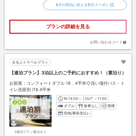
8月の宿泊に使える割引クーポン
プランの詳細を見る
お問い合わせコード
るるぶトラベルプラン
【連泊プラン】3泊以上のご予約におすすめ！（素泊り）
お部屋：
コンフォートダブル 18．4平米◇洗い場付バス・ト
イレ洗面別
/
18.4平米
IN
チェックイン
14:00
～ | OUT
チェックアウト
～
11:00
ダブル
食事なし
禁煙
現地/事前支払い
3連泊プラン素泊まり