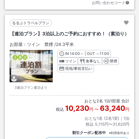
お問い合わせコード
るるぶトラベルプラン
【連泊プラン】3泊以上のご予約におすすめ！（素泊り）
お部屋：
ツイン 禁煙
/
24.3平米
IN
チェックイン
14:00
～ | OUT
チェックアウト
～
11:00
ツイン
食事なし
禁煙
現地/事前支払い
3連泊プラン素泊まり
おとな
2
名
1
泊
1
部屋 合計
10,230
63,240
税込
円
〜
円
おとな1名 (
2
名1室)｜
1
泊
税込
5,115円〜31,620円
割引クーポン配布中
※利用条件あり