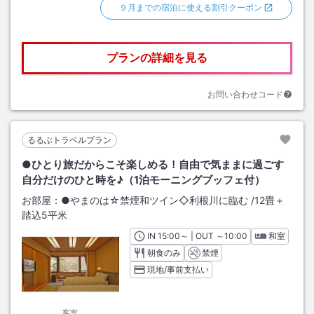
９月までの宿泊に使える割引クーポン
プランの詳細を見る
お問い合わせコード
るるぶトラベルプラン
●ひとり旅だからこそ楽しめる！自由で気ままに過ごす
自分だけのひと時を♪（1泊モーニングブッフェ付）
お部屋：
●やまのは☆禁煙和ツイン◇利根川に臨む
/
12畳＋
踏込5平米
IN
チェックイン
15:00
～ | OUT
チェックアウト
～
10:00
和室
朝食のみ
禁煙
現地/事前支払い
客室