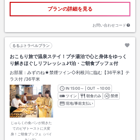
プランの詳細を見る
お問い合わせコード
るるぶトラベルプラン
おこもり旅で温泉ステイ！プチ湯治で心と身体をゆっく
り解きほぐしリフレッシュ♪1泊・ご朝食ブッフェ付
お部屋：
みずのね★禁煙ツイン◇利根川に臨む【36平米】テ
ラス付
/
36平米
IN
チェックイン
15:00
～ | OUT
チェックアウト
～
10:00
ツイン
朝食のみ
禁煙
現地/事前支払い
じゅらくの食パンが焼きた
てのピザトーストに大変
身！ご朝食ブッフェ（バイ
キング）