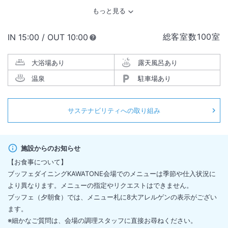
2024年3月より”フリーフロー”スタイルのホテルに進化いたしました。
《フリーフロー》とは…
総客室数
100
室
IN
チェックイン
15:00
/ OUT
チェックアウト
10:00
ホテルステイを心地よくお寛ぎいただける様に、ラウンジやレストラン
をフリードリンク（アルコール＆ソフトドリンク）にいたしました。
大浴場あり
露天風呂あり
優雅なリゾートステイを贅沢におすごしください。
温泉
駐車場あり
サステナビリティへの取り組み
施設からのお知らせ
【お食事について】
ブッフェダイニングKAWATONE会場でのメニューは季節や仕入状況に
より異なります。メニューの指定やリクエストはできません。
ブッフェ（夕朝食）では、メニュー札に8大アレルゲンの表示がござい
ます。
※細かなご質問は、会場の調理スタッフに直接お尋ねください。