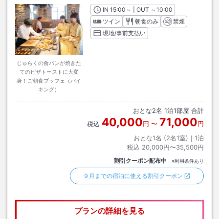
IN
チェックイン
15:00
～ | OUT
チェックアウト
～
10:00
ツイン
朝食のみ
禁煙
現地/事前支払い
じゅらくの食パンが焼きた
てのピザトーストに大変
身！ご朝食ブッフェ（バイ
キング）
おとな
2
名
1
泊
1
部屋 合計
40,000
71,000
税込
円
〜
円
おとな1名 (
2
名1室)｜
1
泊
税込
20,000円〜35,500円
割引クーポン配布中
※利用条件あり
９月までの宿泊に使える割引クーポン
プランの詳細を見る