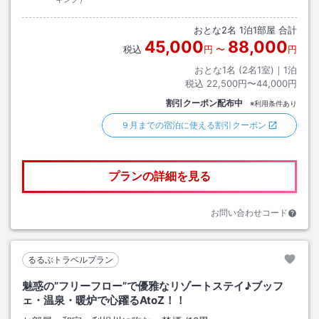
おとな
2
名
1
泊
1
部屋 合計
45,000
88,000
税込
円
〜
円
おとな1名 (
2
名1室)｜
1
泊
税込
22,500円〜44,000円
割引クーポン配布中
※利用条件あり
９月までの宿泊に使える割引クーポン
プランの詳細を見る
お問い合わせコード
るるぶトラベルプラン
魅惑の”フリーフロー”で優雅なリゾートステイ♪ブッフ
ェ・温泉・暖炉で心躍るAtoZ！！