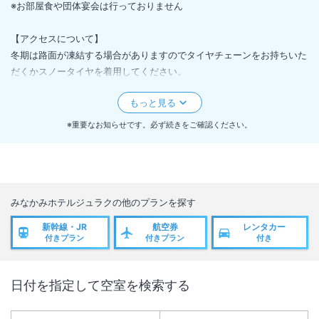
※お部屋食や団体宴会は行っておりません
【アクセスについて】
冬期は路面が凍結する場合がありますのでタイヤチェーンをお持ちいた
だくかスノータイヤを着用してください。
＜
館内メンテナンスのお知らせ
＞
館内メンテナンスの為、休館となります。
※重要なお知らせです。必ず続きをご確認ください。
期間：2026年9月3日（木）
みなかみホテルジュラク
の他のプランを探す
新幹線・JR
航空券
レンタカー
付きプラン
付きプラン
付き
日付を指定して空室を検索する