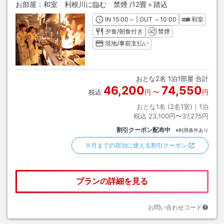
お部屋：
和室 利根川に臨む 禁煙
/
12畳＋踏込
IN
チェックイン
15:00
～ | OUT
チェックアウト
～
10:00
和室
夕食/朝食付き
禁煙
現地/事前支払い
おとな
2
名
1
泊
1
部屋 合計
46,200
74,550
税込
円
〜
円
おとな1名 (
2
名1室)｜
1
泊
税込
23,100円〜37,275円
割引クーポン配布中
※利用条件あり
９月までの宿泊に使える割引クーポン
プランの詳細を見る
お問い合わせコード