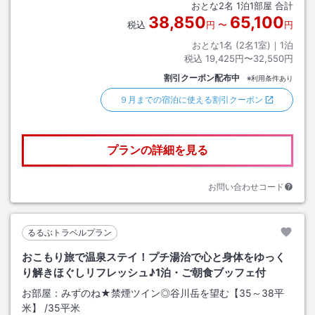
おとな
2
名
1
泊
1
部屋 合計
38,850
65,100
税込
円
〜
円
おとな1名 (
2
名1室)｜
1
泊
税込
19,425円〜32,550円
割引クーポン配布中
※利用条件あり
９月までの宿泊に使える割引クーポン
プランの詳細を見る
お問い合わせコード
るるぶトラベルプラン
おこもり旅で温泉ステイ！プチ湯治で心と身体をゆっく
り解きほぐしリフレッシュ♪1泊・ご朝食ブッフェ付
お部屋：
みずのね★禁煙ツイン◎谷川岳を望む【35～38平
米】
/
35平米