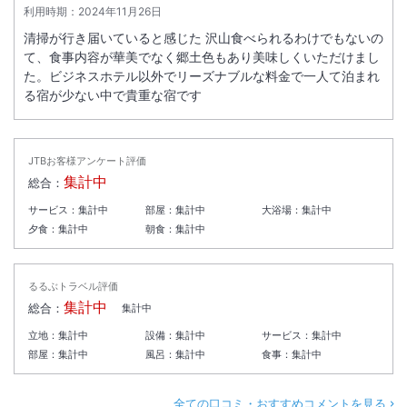
利用時期：
2024年11月26日
清掃が行き届いていると感じた 沢山食べられるわけでもないの
て、食事内容が華美でなく郷土色もあり美味しくいただけまし
た。ビジネスホテル以外でリーズナブルな料金で一人て泊まれ
る宿が少ない中で貴重な宿です
JTBお客様アンケート評価
集計中
総合：
サービス：
集計中
部屋：
集計中
大浴場：
集計中
夕食：
集計中
朝食：
集計中
るるぶトラベル評価
集計中
総合：
集計中
立地：
集計中
設備：
集計中
サービス：
集計中
部屋：
集計中
風呂：
集計中
食事：
集計中
全ての口コミ・おすすめコメントを見る