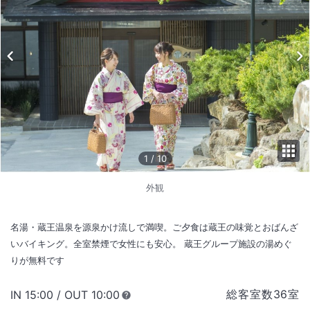
1
/
10
外観
名湯・蔵王温泉を源泉かけ流しで満喫。ご夕食は蔵王の味覚とおばんざ
いバイキング。全室禁煙で女性にも安心。 蔵王グループ施設の湯めぐ
りが無料です
総客室数
36
室
IN
チェックイン
15:00
/ OUT
チェックアウト
10:00