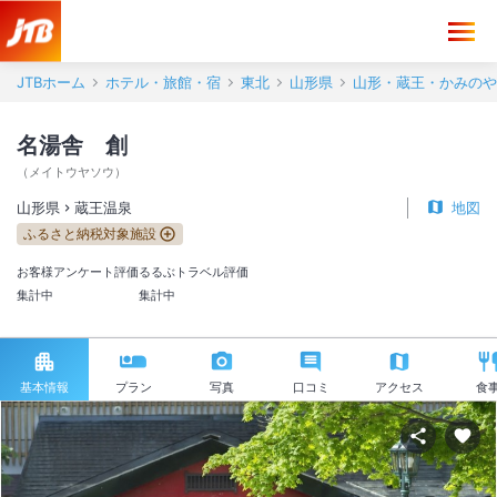
JTBホーム
ホテル・旅館・宿
東北
山形県
山形・蔵王・かみのや
名湯舎 創
（
メイトウヤソウ
）
山形県
蔵王温泉
地図
ふるさと納税対象施設
お客様アンケート評価
るるぶトラベル評価
集計中
集計中
基本情報
プラン
写真
口コミ
アクセス
食