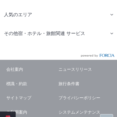
人気のエリア
札幌 ホテル
その他宿・ホテル・旅館関連 サービス
仙台 ホテル
国内旅行・国内ツアー
東京ディズニーリゾート(R)周辺 ホテル
JR・新幹線付きツアー
東京 ホテル
航空券付きツアー
東京ドーム ホテル
会社案内
ニュースリリース
現地観光・レジャーチケット
新宿 ホテル
標識・約款
旅行条件書
国内観光ガイド
横浜 ホテル
旅行・観光情報
熱海 ホテル
サイトマップ
プライバシーポリシー
名古屋 ホテル
ご利用案内
システムメンテナンス
京都 ホテル