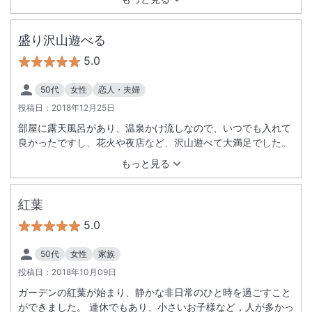
いではありましたが、自分たちで適量にセーブすることがで
き、食べ残しもなく、無理して食べることもなく、大満足でし
た。 また、朝食のワッフル、とっても美味しかったです。来年
盛り沢山遊べる
もまた来ようと思います。
5.0
50代
女性
恋人・夫婦
投稿日：
2018年12月25日
部屋に露天風呂があり、温泉かけ流しなので、いつでも入れて
良かったですし、花火や夜店など、沢山遊べて大満足でした。
もっと見る
紅葉
5.0
50代
女性
家族
投稿日：
2018年10月09日
ガーデンの紅葉が始まり、静かな非日常のひと時を過ごすこと
ができました。 連休でもあり、小さいお子様など，人が多かっ