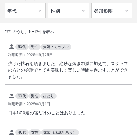
1
/
10
外観
17
件のうち、
1
〜
17
件を表示
秀峰岩手山を望む展望空中露天風呂は四季折々の景色をお楽しみいただ
50代
男性
夫婦・カップル
けます。お祭り広場での民謡ショーは毎日開催です。併設大型庭園有
利用時期：
2025年9月25日
炉ばた懐石を頂きました。絶妙な焼き加減に加えて、スタッフ
総客室数
221
室
IN
チェックイン
15:00
/ OUT
チェックアウト
10:00
の方との会話でとても美味しく楽しい時間を過ごすことができ
ました。
大浴場あり
露天風呂あり
温泉
駐車場あり
60代
男性
ひとり
利用時期：
2025年9月1日
日本1:00選の宿だけのことはありました
施設からのお知らせ
盛岡駅より無料シャトルバスが運行しております（完全予約制）。詳細
は宿泊施設へご確認ください。
40代
女性
家族（未成年あり）
冬期間はスタッドレスタイヤ着用をおすすめします。除雪は随時行って