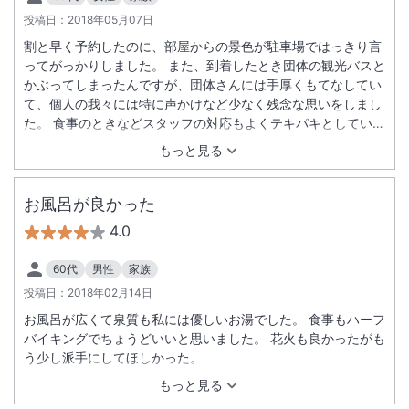
投稿日：
2018年05月07日
割と早く予約したのに、部屋からの景色が駐車場ではっきり言
ってがっかりしました。 また、到着したとき団体の観光バスと
かぶってしまったんですが、団体さんには手厚くもてなしてい
て、個人の我々には特に声かけなど少なく残念な思いをしまし
た。 食事のときなどスタッフの対応もよくテキパキとしていて
よかったです。 朝食のビュッフェ台は、混み合っていてとりづ
もっと見る
らく、配置をもっと考えたほうがいいと思います。
お風呂が良かった
4.0
60代
男性
家族
投稿日：
2018年02月14日
お風呂が広くて泉質も私には優しいお湯でした。 食事もハーフ
バイキングでちょうどいいと思いました。 花火も良かったがも
う少し派手にしてほしかった。
もっと見る