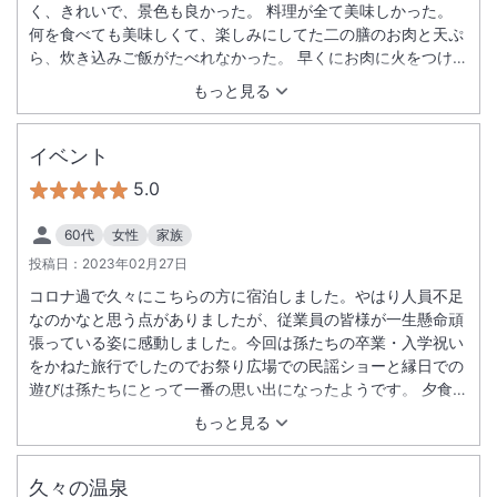
く、きれいで、景色も良かった。 料理が全て美味しかった。
何を食べても美味しくて、楽しみにしてた二の膳のお肉と天ぷ
ら、炊き込みご飯がたべれなかった。 早くにお肉に火をつけて
もらうんだったと後悔。 残念だったのは、１８５ｃｍの主人は
もっと見る
寝具が小さくて足が出てしまい、寒くて何度も目が覚めてしま
った事。 露天風呂もとても気持ち良かった。 お湯の温度も丁
度良く、ツルツルになりました。 ガーデンに花が咲く頃に、ま
イベント
た行きたいと思える、大満足な宿でした。
5.0
60代
女性
家族
投稿日：
2023年02月27日
コロナ過で久々にこちらの方に宿泊しました。やはり人員不足
なのかなと思う点がありましたが、従業員の皆様が一生懸命頑
張っている姿に感動しました。今回は孫たちの卒業・入学祝い
をかねた旅行でしたのでお祭り広場での民謡ショーと縁日での
遊びは孫たちにとって一番の思い出になったようです。 夕食の
創作料理も大変美味しく頂きました。おかげでお酒も進み楽し
もっと見る
い食事会となりました。 ホテル業界もまだまだ厳しいとは思い
ますが次回伺った時も温かいおもてなし宜しくお願い致しま
す。
久々の温泉