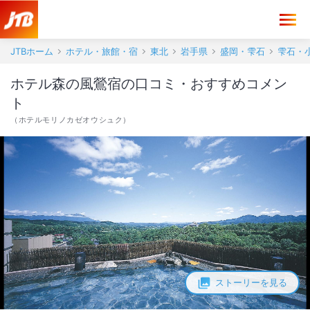
JTBホーム
ホテル・旅館・宿
東北
岩手県
盛岡・雫石
雫石・
ホテル森の風鶯宿の口コミ・おすすめコメン
ト
（
ホテルモリノカゼオウシュク
）
ストーリーを見る