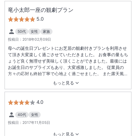
竜小太郎一座の観劇プラン
5.0
50代
女性
家族
投稿日：
2018年02月09日
母への誕生日プレゼントにお芝居の観劇付きプランを利用させ
て頂き大変楽しく過ごさせていただきました。 お食事の量もち
ょうど良く無理せず美味しく頂くことができました。最後には
お誕生日のサプライズもあり、大変感激しました。 従業員の
方々の応対も終始丁寧で心地よく過ごせました。 また露天風呂
からは大きなお月さまを見ることができそれも良い思い出にな
もっと見る
りました。 是非また利用させて頂きたいと思います。
4.0
40代
女性
投稿日：
2017年11月05日
もっと見る