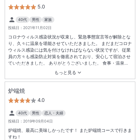
5.0
40代
男性
家族
投稿日：
2021年11月02日
コロナウィルス感染状況が収束し、緊急事態宣言等が解除とな
り、久々に温泉を堪能させていただきました。 まだまだコロナ
ウィルス感染には気を付けなければならない状況ですが、従業
員の方々も感染防止対策を徹底されており、安心して宿泊させ
ていただきました。 ありがとうございました。 食事・温泉・
館内イベントなど全てにおいて在満足の１泊２日でした。
もっと見る
炉端焼
4.0
40代
男性
恋人・夫婦
投稿日：
2019年09月04日
炉端焼、最高に美味しかったです！ また炉端焼コースで行きま
すね！