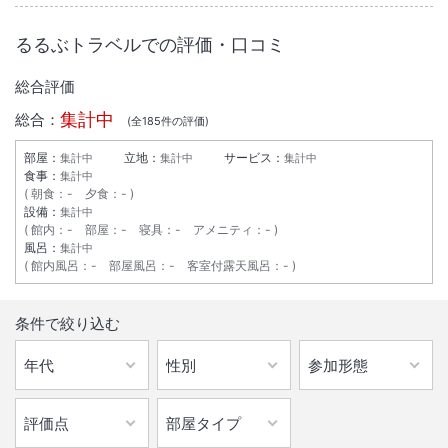
るるぶトラベルでの評価・口コミ
総合評価
集計中
総合：
(全
185
件の評価)
部屋：
立地：
サービス：
集計中
集計中
集計中
食事：
集計中
朝食
：
-
夕食
：
-
設備：
集計中
館内
：
-
部屋
：
-
寝具
：
-
アメニティ
：
-
風呂：
集計中
館内風呂
：
-
部屋風呂
：
-
客室付露天風呂
：
-
条件で絞り込む