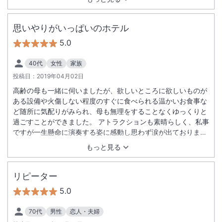
思いやりがいっぱいのホテル
5.0
40代
女性
家族
投稿日：
2019年04月02日
高齢の母も一緒に伺いましたが、欲しいところに欲しいものが
ある設備や火傷しない程度のすぐに食べられる温かいお食事な
ど随所に気配りがみられ、母も無理をすることなくゆっくりと
過ごすことができました。 アトラクションも素晴らしく、私事
ですが一生懸命に演奏する姿に感動し思わず涙が出ておりまし
た。 ベルボーイの気がきく声がけから始まり、館内でも親切で
もっと見る
丁寧な対応をしていただき、帰りは駐車場ですれ違った私服の
スタッフの方がちゃんと立ち止まって頭を下げてくれたりと、
スタッフ一人一人がおもてなしの心とプライドを持って仕事を
リピーター
していることがよくわかりました。 母がホテルを出る時に言っ
5.0
た言葉が「思いやりがいっぱいのホテルだったね」でした。
70代
男性
恋人・夫婦