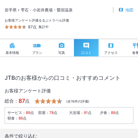
岩手県
雫石・小岩井農場・鶯宿温泉
地図
お客様アンケート評価
るるぶトラベル評価
87点
集計中
基本情報
プラン
写真
口コミ
アクセス
食
JTBのお客様からの口コミ・おすすめコメント
お客様アンケート評価
87
総合：
点
(全
16
件の評価)
サービス
：
89
点
部屋
：
78
点
大浴場
：
91
点
夕食
：
89
点
朝食
：
86
点
条件で絞り込む