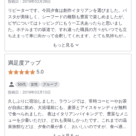
投稿日：
2019年02月26日
リピーターです。今回夕食は創作イタリアンを選びました。パ
スタが美味しく、シーフードの種類も豊富で楽しめましたが、
ピザについてはトッピングにもう一工夫あったらと思いまし
た。ホテルまでの坂道で、すれ違った職員の方々がいつでも立
ち止まって車に向かって会釈してくれます。とても気持ちが良
くなります。
もっと見る
満足度アップ
5.0
50代
女性
グループ
投稿日：
2019年02月13日
久しぶりに宿泊しました。ラウンジでは、常時コーヒーやお茶
が自由に飲め、大浴場前にも、麦茶とアイスキャンディが無料
で食べられました。 夜はイタリアンバイキングで、豊富なメニ
ューを少量いただけ、どれも美味しかったです。これまでの温
泉旅館などは、夕食の量が多く、おいしいのですが、食べ過ぎ
てしまいます。今回のイタリアン料理は、もちろんお腹いっぱ
もっと見る