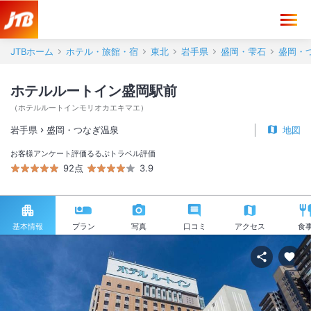
JTBホーム
ホテル・旅館・宿
東北
岩手県
盛岡・雫石
盛岡・
ホテルルートイン盛岡駅前
（
ホテルルートインモリオカエキマエ
）
岩手県
盛岡・つなぎ温泉
地図
お客様アンケート評価
るるぶトラベル評価
92点
3.9
基本情報
プラン
写真
口コミ
アクセス
食