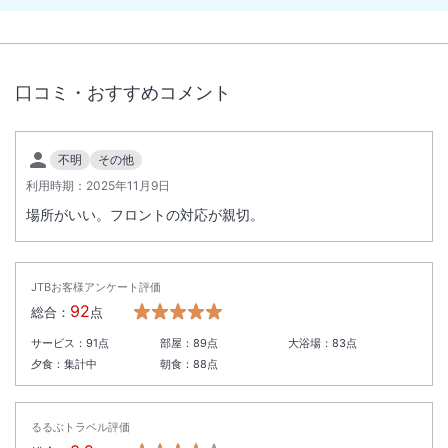
ください。
※2026年9月30日より前に予約された場合でも、10月1日以降の宿泊分
には宿泊税が適用されます。
口コミ・おすすめコメント
不明
その他
利用時期：
2025年11月9日
場所がいい。フロントの対応が親切。
JTBお客様アンケート評価
92
総合：
点
サービス：
91
点
部屋：
89
点
大浴場：
83
点
夕食：
集計中
朝食：
88
点
るるぶトラベル評価