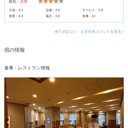
3.9
総合：
立地：
4.3
設備：
3.9
サービス：
3.9
部屋：
4.0
風呂：
3.9
食事：
4.1
全ての口コミ・おすすめコメントを見る
宿の情報
食事・レストラン情報