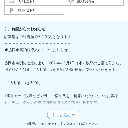
大浴場あり
駅徒歩5分
駐車場あり
施設からのお知らせ
駐車場はご到着順でのご案内となります。
－－－－－－－－－－－－－－－－－－
◆盛岡市宿泊税導入についてお知らせ
盛岡市条例の改定により、2026年10月1日（木）以降のご宿泊分から、
宿泊料金とは別に1人1泊につき下記の宿泊税をお支払いただきます。
・1人1泊につき200円
※事前カード決済などで既にご宿泊代をご精算いただいているお客様
も、チェックインの際に別途宿泊税のご精算が必要です。
※詳細は盛岡市のホームページをご確認下さい。
※なお、インターネット予約の場合、画面上に表示される宿泊料金には
消費税は含まれておりますが、宿泊税は含まれておりませんのでご注意
※重要なお知らせです。必ず続きをご確認ください。