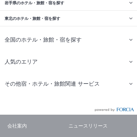
岩手県のホテル・旅館・宿を探す
東北のホテル・旅館・宿を探す
全国のホテル・旅館・宿を探す
人気のエリア
札幌 ホテル
その他宿・ホテル・旅館関連 サービス
仙台 ホテル
国内旅行・国内ツアー
東京ディズニーリゾート(R)周辺 ホテル
JR・新幹線付きツアー
東京 ホテル
航空券付きツアー
東京ドーム ホテル
会社案内
ニュースリリース
現地観光・レジャーチケット
新宿 ホテル