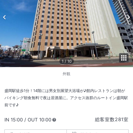
1
/
10
外観
盛岡駅徒歩1分！14階には男女別展望大浴場が♪館内レストランは朝が
バイキング朝食無料で夜は居酒屋に。アクセス抜群のルートイン盛岡駅
前です♪
総客室数
281
室
IN
チェックイン
15:00
/ OUT
チェックアウト
10:00