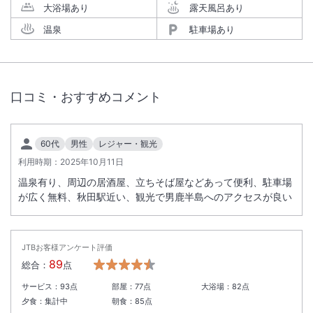
大浴場あり
露天風呂あり
温泉
駐車場あり
口コミ・おすすめコメント
60代
男性
レジャー・観光
利用時期：
2025年10月11日
温泉有り、周辺の居酒屋、立ちそば屋などあって便利、駐車場
が広く無料、秋田駅近い、観光で男鹿半島へのアクセスが良い
JTBお客様アンケート評価
89
総合：
点
サービス：
93
点
部屋：
77
点
大浴場：
82
点
夕食：
集計中
朝食：
85
点