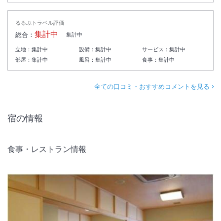
るるぶトラベル評価
集計中
総合：
集計中
立地：
集計中
設備：
集計中
サービス：
集計中
部屋：
集計中
風呂：
集計中
食事：
集計中
全ての口コミ・おすすめコメントを見る
宿の情報
食事・レストラン情報