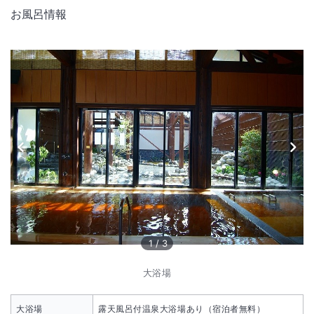
お風呂情報
1
/
3
大浴場
大浴場
露天風呂付温泉大浴場あり（宿泊者無料）