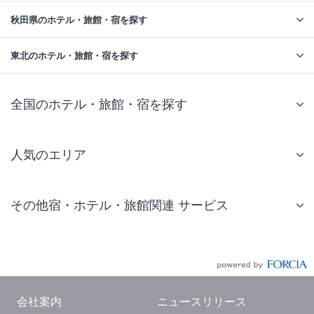
秋田県のホテル・旅館・宿を探す
東北のホテル・旅館・宿を探す
全国のホテル・旅館・宿を探す
人気のエリア
札幌 ホテル
その他宿・ホテル・旅館関連 サービス
仙台 ホテル
国内旅行・国内ツアー
東京ディズニーリゾート(R)周辺 ホテル
JR・新幹線付きツアー
東京 ホテル
航空券付きツアー
東京ドーム ホテル
会社案内
ニュースリリース