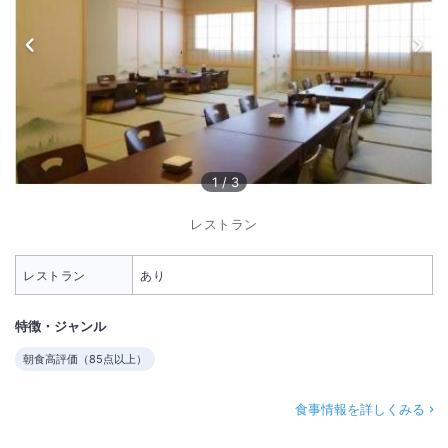
1
/
3
レストラン
レストラン
あり
特徴・ジャンル
朝食高評価（
85
点以上）
食事情報を詳しくみる