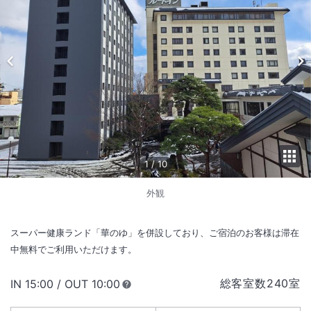
1
/
10
外観
スーパー健康ランド「華のゆ」を併設しており、ご宿泊のお客様は滞在
中無料でご利用いただけます。
総客室数
240
室
IN
チェックイン
15:00
/ OUT
チェックアウト
10:00