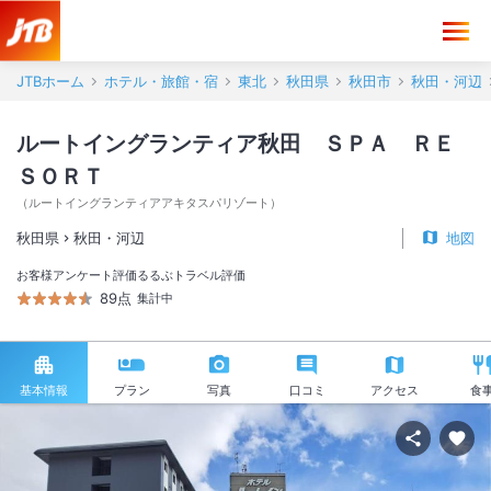
JTBホーム
ホテル・旅館・宿
東北
秋田県
秋田市
秋田・河辺
ルートイングランティア秋田 ＳＰＡ ＲＥ
ＳＯＲＴ
（
ルートイングランティアアキタスパリゾート
）
秋田県
秋田・河辺
地図
お客様アンケート評価
るるぶトラベル評価
89点
集計中
基本情報
プラン
写真
口コミ
アクセス
食