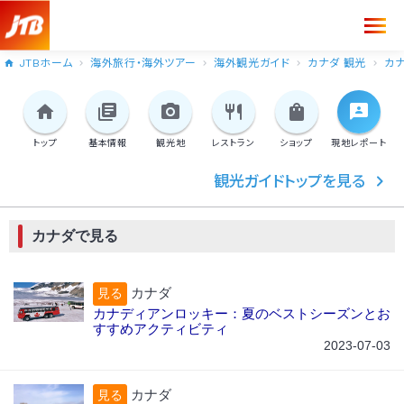
JTBホーム
海外旅行・海外ツアー
海外観光ガイド
カナダ 観光
カ
トップ
基本情報
観光地
レストラン
ショップ
現地
レポート
観光ガイドトップを見る
カナダで見る
カナダ
見る
カナディアンロッキー：夏のベストシーズンとお
すすめアクティビティ
2023-07-03
カナダ
見る