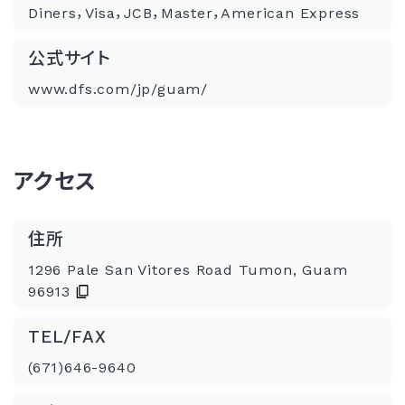
Diners，Visa，JCB，Master，American Express
公式サイト
www.dfs.com/jp/guam/
アクセス
住所
1296 Pale San Vitores Road Tumon, Guam
96913
TEL/FAX
(671)646-9640