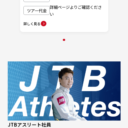
詳細ページよりご確認くださ
ツアー代金
い
詳しく見る
カタ
JTBアスリート社員
「