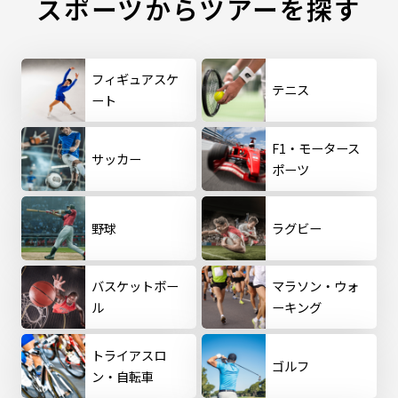
スポーツからツアーを探す
フィギュアスケ
テニス
ート
F1・モータース
サッカー
ポーツ
野球
ラグビー
バスケットボー
マラソン・ウォ
ル
ーキング
トライアスロ
ゴルフ
ン・自転車