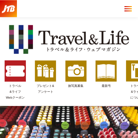
トラベル
プレゼント&
旅写真募集
最新号
トラ
&ライフ
アンケート
&ラ
Webクーポン
につ