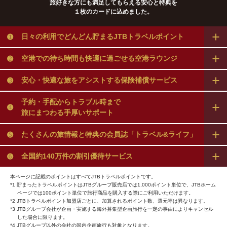
旅好きな方にも満足してもらえる安心と特典を
１枚のカードに込めました。
➊
日々の利用でどんどん貯まる
JTBトラベルポイント
➋
空港での待ち時間も快適に
過ごせる空港ラウンジ
➌
安心・快適な旅をアシストする
保険補償サービス
予約・手配からトラブル時まで
➍
旅にまつわる手厚いサポート
➎
たくさんの旅情報と特典の
会員誌「トラベル&ライフ」
➏
全国約140万件の
割引優待サービス
本ページに記載のポイントはすべてJTBトラベルポイントです。
*1 貯まったトラベルポイントはJTBグループ販売店では1,000ポイント単位で、JTBホーム
ページでは100ポイント単位で旅行商品を購入する際にご利用いただけます。
*2 JTBトラベルポイント加盟店ごとに、加算されるポイント数、還元率は異なります。
*3 JTBグループ会社が企画・実施する海外募集型企画旅行を一定の事由によりキャンセル
した場合に限ります。
*4 JTBグループ以外の会社の国内企画旅行も対象となります。