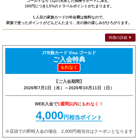
ゴールドならではの充実した保険サポートに加え、
100円につき1.5%の
トラベルポイントがたまります。
１人目の家族カードの年会費は無料なので、
家族で使ったポイントがどんどんたまり、
次の旅の楽しみがひろがります。
特徴の詳細 ▼
JTB旅カード Visa ゴールド
ご入会特典
もれなく
【ご入会期間】
2026年7月1日（水）～
2026年10月11日（日）
WEB入会で
1週間以内
に
もれなく！
4,000
円相当ポイント
※店頭での即時入会の場合、
2,000円相当分は
クーポンとなります