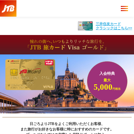
三井住友カード
クラシックはこちら>>
入会特典
最大
5,000
円相当
日ごろよりJTBをよくご利用いただくお客様、
また旅行がお好きなお客様に
特におすすめのカードです。