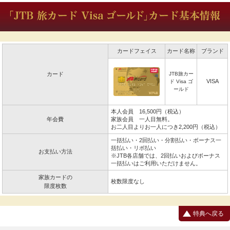
カードフェイス
カード名称
ブランド
カード
JTB旅カー
VISA
ド Visa ゴ
ールド
本人会員 16,500円（税込）
年会費
家族会員 一人目無料。
お二人目よりお一人につき2,200円（税込）
一括払い・2回払い・分割払い・ボーナス一
括払い・リボ払い
お支払い方法
※JTB各店舗では、2回払いおよびボーナス
一括払いはご利用いただけません。
家族カードの
枚数限度なし
限度枚数
特典へ戻る