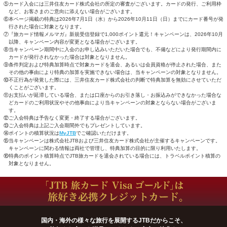
⑤カード入会には三井住友カード株式会社の所定の審査がございます。カードの発行、ご利用枠
など、お客さまのご意向に添えない場合がございます。
⑥本ページ掲載の特典は2026年7月1日（水）から2026年10月11日（日）までにカード番号が発
行された場合に対象となります。
⑦『旅カード情報メルマガ』新規受信登録で1,000ポイント還元！キャンペーンは、2026年10月
以降、キャンペーン内容が変更となる場合がございます。
⑧当キャンペーン期間中に入会のお申し込みいただいた場合でも、不備などにより発行期間内に
カードが発行されなかった場合は対象となりません。
⑨条件判定および特典加算時点で対象カードを退会、あるいは会員資格が停止された場合、また
その他の事由により特典の加算を実施できない場合は、当キャンペーンの対象となりません。
⑩不正行為が発覚した際には、三井住友カード株式会社の判断で特典加算を無効にさせていただ
くことがございます。
⑪お支払いが延滞している場合、または口座からのお引き落し・お振込みができなかった場合な
どカードのご利用状況やその他事由により当キャンペーンの対象とならない場合がございま
す。
⑫ご入会特典は予告なく変更・終了する場合がございます。
⑬ご入会特典は上記ご入会期間外でもプレゼントしています。
⑭ポイントの積算状況は
MyJTB
でご確認いただけます。
⑮当キャンペーンは株式会社JTBおよび三井住友カード株式会社が主催するキャンペーンです。
キャンペーンに関わる情報は両社で管理し、特典加算の目的に限り利用いたします。
⑯特典のポイント積算時点でJTB旅カードを退会されている場合には、トラベルポイント積算の
対象となりません。
国内・海外の様々な旅行を展開するJTBだからこそ、