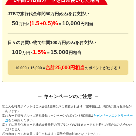
1年間 JTB旅カードを日常使いした場合
JTBで旅行代金
年間50万円
をお支払い
(税込)
50
(1.5+0.5)%
10,000
万円×
＝
円相当
日々のお買い物で
年間100万円
をお支払い
(税込)
100
1.5%
15,000
万円×
＝
円相当
合計25,000円相当
10,000＋15,000＝
のポイントがたまる！
キャンペーンのご注意
①ご入会特典ポイントはご入会後1週間以内に積算されます（諸事情により積算が遅れる場合が
あります）。
②旅カード情報メルマガ新規登録キャンペーンのポイント積算日は
キャンペーンエントリーペー
ジ
をご確認ください。
③すでに三井住友カード株式会社発行の同ブランドのJTB旅カードをお持ちの場合はご入会いた
だけません。
④特典はすべて本会員に提供されます（家族会員は対象となりません）。