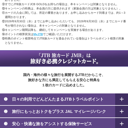
⑨すでにJTB旅カードJCB GOLDをお持ちの場合は、本キャンペーンは対象となりません。
⑩キャンペーンの特典は、本会員の方に提供されます（家族会員の方は対象となりません）。
⑪カードの入会に関しては、所定の審査があります。お申し込みからカード到着までは、約1～3
週間かかります。
⑫2026年9月30日（水）までにお申し込みいただいても、2026年9月30日（水）までにカード番
号が発行されない場合は、本キャンペーンの対象となりません。
⑬キャンペーン期間以降も、継続してキャンペーンを実施する場合があります。
⑭ポイントの積算状況は
MyJTB
でご確認いただけます。
⑮特典のポイント積算時点でJTB旅カードを退会されている場合はトラベルポイント積算の対象
となりません。
国内・海外の様々な旅行を展開するJTBだからこそ、
旅好きな方にも満足してもらえる安心と特典を
１枚のカードに込めました。
➊
日々の利用でどんどんたまる
JTBトラベルポイント
➋
旅行にもっとおトクをプラス
JAL マイレージバンク
➌
安心・快適な旅をアシストする
保険サービス