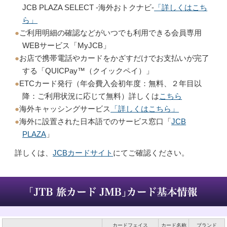
JCB PLAZA SELECT -海外おトクナビ-
「詳しくはこち
ら」
●
ご利用明細の確認などがいつでも利用できる会員専用
WEBサービス「MyJCB」
●
お店で携帯電話やカードをかざすだけでお支払いが完了
する「QUICPay™（クイックペイ）」
●
ETCカード発行（年会費入会初年度：無料、２年目以
降：ご利用状況に応じて無料）詳しくは
こちら
●
海外キャッシングサービス
「詳しくはこちら」
●
海外に設置された日本語でのサービス窓口「
JCB
PLAZA
」
詳しくは、
JCBカードサイト
にてご確認ください。
カードフェイス
カード名称
ブランド