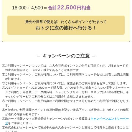
22,500
18,000＋4,500
＝
合計
円相当
旅先や日常で使えば、
たくさんポイントがたまって
おトクに次の旅行へ行ける！
キャンペーンのご注意
①ご利用キャンペーンについては、ご入会特典ポイントとの併用も可能ですが、JTB旅カードで
の決済金額が３万円（税込）以上であることが条件です。
②ご利用キャンペーン、ご利用特典については、ご利用期間内にカード会社に到着した売上情報
が対象です。
③ご利用キャンペーン、ご利用特典については、家族会員のご利用金額も合算して集計します。
④JCBギフトカード・JCB-QUOカード購入費、J-POINT付与の対象とならない電子マネーチャー
ジご利用分、年会費、データ維持料、ショッピングリボ・分割・スキップ払いの各手数料、キ
ャッシングサービスご利用分などはご利用合計金額に含まれません。
⑤ご利用キャンペーン、ご利用特典のご利用金額はマイナス分も含めたご利用合計金額となりま
す。
⑥各特典のご利用期間とポイント積算時期は上記をご確認下さい（諸事情によりポイントの積算
が遅れる場合があります）。
⑦旅カード情報メルマガ新規登録キャンペーンのポイント積算日は
キャンペーンエントリーペー
ジ
をご確認ください。
⑧株式会社ジェーシービーで実施中の他の入会キャンペーンと重複して特典をご提供することは
ありません。