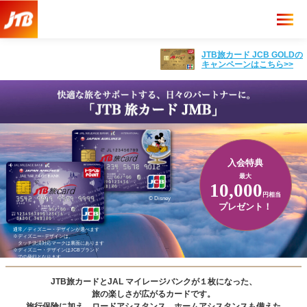
JTB旅カード JCB GOLDの
キャンペーンはこちら>>
入会特典
最大
10,000
円相当
© Disney
プレゼント！
通常／ディズニー・デザインが選べます
※ディズニー･デザインは、
タッチ決済対応マークは裏面にあります
※ディズニー・デザインはJCBブランド
での発行となります。
JTB旅カードとJAL マイレージバンクが
１枚になった、
旅の楽しさが広がるカードです。
旅行保険に加え、ロードアシスタンス、
ホームアシスタンスも備えた