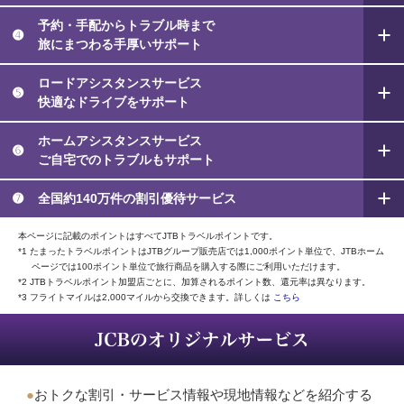
予約・手配からトラブル時まで
➍
旅にまつわる手厚いサポート
ロードアシスタンスサービス
➎
快適なドライブをサポート
ホームアシスタンスサービス
➏
ご自宅でのトラブルもサポート
➐
全国約140万件の
割引優待サービス
本ページに記載のポイントはすべてJTBトラベルポイントです。
*1 たまったトラベルポイントはJTBグループ販売店では1,000ポイント単位で、JTBホーム
ページでは100ポイント単位で旅行商品を購入する際にご利用いただけます。
*2 JTBトラベルポイント加盟店ごとに、加算されるポイント数、還元率は異なります。
*3 フライトマイルは2,000マイルから交換できます。詳しくは
こちら
●
おトクな割引・サービス情報や現地情報などを紹介する