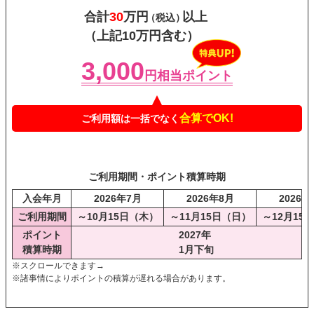
合計
30
万円
以上
（税込）
（上記10万円含む）
3,000
円相当ポイント
合算でOK!
ご利用額は一括でなく
ご利用期間・ポイント積算時期
入会年月
2026年7月
2026年8月
2026年
ご利用期間
～10月15日（木）
～11月15日（日）
～12月15
ポイント
2027年
積算時期
1月下旬
※スクロールできます→
※諸事情によりポイントの積算が遅れる場合があります。