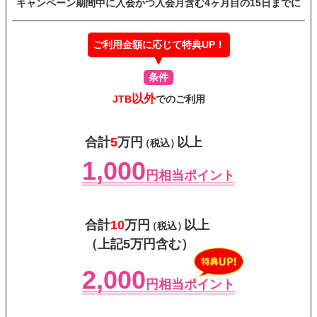
キャンペーン期間中に入会かつ
入会月含む4ヶ月目の15日までに
ご利用金額に応じて特典UP！
条件
以外
JTB
でのご利用
合計
5
万円
以上
（税込）
1,000
円相当ポイント
合計
10
万円
以上
（税込）
（上記5万円含む）
2,000
円相当ポイント