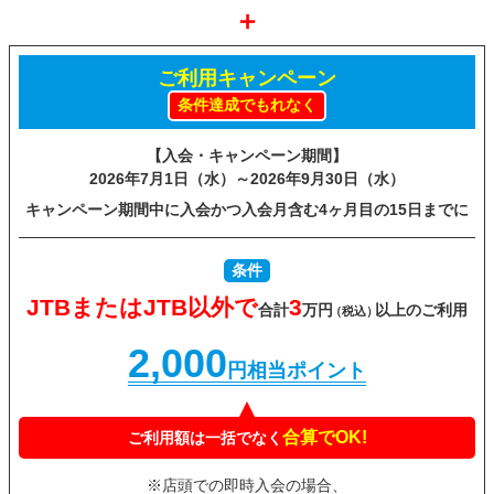
＋
ご利用キャンペーン
条件達成でもれなく
【入会・キャンペーン期間】
2026年7月1日（水）～
2026年9月30日（水）
キャンペーン期間中に入会かつ入会月含む4ヶ月目の15日までに
条件
JTBまたはJTB以外で
3
合計
万円
以上の
ご利用
（税込）
2,000
円相当ポイント
合算でOK!
ご利用額は一括でなく
※店頭での即時入会の場合、