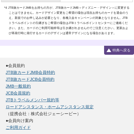
*4 JTB旅カードJMBをお持ちの方が、JTB旅カードJMB＜ディズニー・デザイン＞に変更する
ことはできません。カードデザイン変更をご希望の場合は現在お持ちのカードを退会のう
え、新規でのお申し込みが必要となり、各種入会キャンペーンの対象となりません。JTB
トラベルポイントの引継ぎをご希望の場合はJTBトラベルポイントセンターにご連絡くだ
さい。また、カードのご利用可能枠等は引き継がれませんのでご注意ください。更新およ
び再発行時に発行するカードのデザインは通常デザインになる場合があります。
特典へ戻る
●会員規約
JTB旅カードJMB会員特約
JTB旅カードJCB会員特約
JMB一般規約
JCB会員規約
JTBトラベルメンバー規約等
ロードアシスタンス・ホームアシスタンス規定
（提携会社：株式会社ジェーシービー）
●会員向け案内
ご利用ガイド