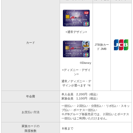
<通常デザイン>
カード
JTB旅カー
ド JMB
©Disney
<ディズニー・デザイ
ン>
通常／ディズニー・デ
ザインが選べます
*4
本人会員 2,200円（税込）
年会費
家族会員 1,100円（税込）
一括払い・２回払い・分割払い・リボ払い・スキッ
プ払い・ボーナス一括払い
お支払い方法
※JTBグループ各販売店では、２回払いとボーナス
一括払いはご利用いただけません。
家族カードの
８枚まで
限度枚数