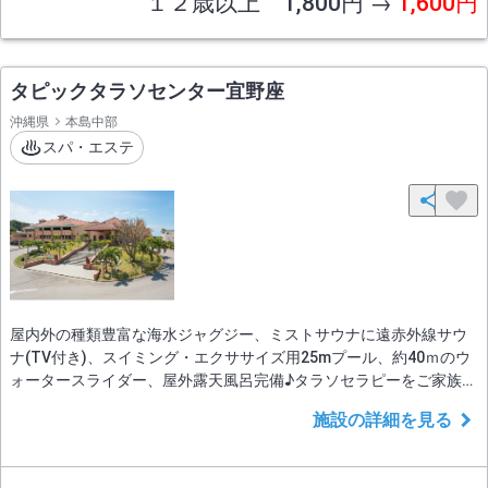
１２歳以上 1,800円 →
1,600円
タピックタラソセンター宜野座
沖縄県
本島中部
スパ・エステ
屋内外の種類豊富な海水ジャグジー、ミストサウナに遠赤外線サウ
ナ(TV付き)、スイミング・エクササイズ用25mプール、約40ｍのウ
ォータースライダー、屋外露天風呂完備♪タラソセラピーをご家族で
満喫しませんか！
施設の詳細を見る