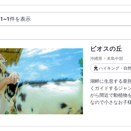
、
1~1
件を表示
ビオスの丘
沖縄県
本島中部
ハイキング・自
湖畔に生息する亜
くガイドするジャ
がら間近で動植物
なので小さなお子
す。