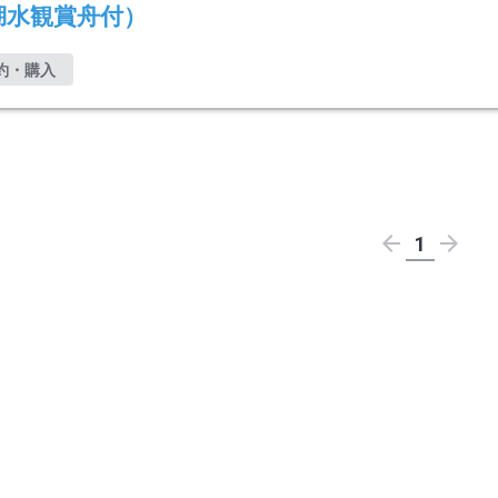
湖水観賞舟付）
約・購入
1