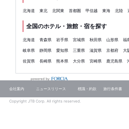
北海道
東北
北関東
首都圏
甲信越
東海
北陸
全国のホテル・旅館・宿を探す
北海道
青森県
岩手県
宮城県
秋田県
山形県
福
岐阜県
静岡県
愛知県
三重県
滋賀県
京都府
大
佐賀県
長崎県
熊本県
大分県
宮崎県
鹿児島県
会社案内
ニュースリリース
標識・約款
旅行条件書
Copyright JTB Corp. All rights reserved.