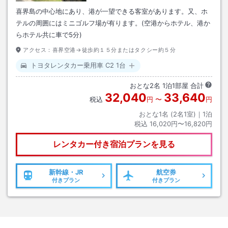
喜界島の中心地にあり、港が一望できる客室があります。又、ホ
テルの周囲にはミニゴルフ場が有ります。(空港からホテル、港か
らホテル共に車で5分)
アクセス：
喜界空港→徒歩約１５分またはタクシー約５分
トヨタレンタカー乗用車 C2 1台
おとな
2
名
1
泊
1
部屋 合計
32,040
33,640
税込
円
〜
円
おとな1名 (
2
名1室)｜
1
泊
税込
16,020円〜16,820円
レンタカー付き
宿泊プランを見る
新幹線・JR
航空券
付きプラン
付きプラン