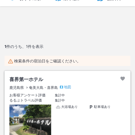
1
件のうち、
1
件を表示
検索条件の宿泊日をご確認ください。
喜界第一ホテル
地図
鹿児島県
奄美大島・喜界島
お客様アンケート評価
集計中
るるぶトラベル評価
集計中
大浴場あり
駐車場あり