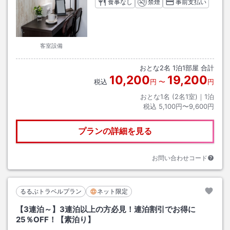
食事なし
禁煙
事前支払い
客室設備
おとな
2
名
1
泊
1
部屋 合計
10,200
19,200
税込
円
〜
円
おとな1名 (
2
名1室)｜
1
泊
税込
5,100円〜9,600円
プランの詳細を見る
お問い合わせコード
るるぶトラベルプラン
ネット限定
【3連泊～】3連泊以上の方必見！連泊割引でお得に
25％OFF！【素泊り】