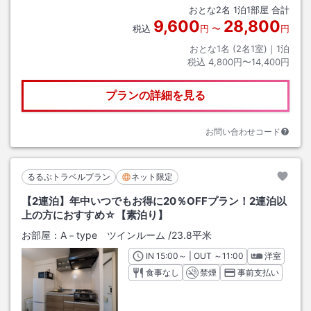
おとな
2
名
1
泊
1
部屋 合計
9,600
28,800
税込
円
〜
円
おとな1名 (
2
名1室)｜
1
泊
税込
4,800円〜14,400円
プランの詳細を見る
お問い合わせコード
るるぶトラベルプラン
ネット限定
【2連泊】年中いつでもお得に20％OFFプラン！2連泊以
上の方におすすめ☆【素泊り】
お部屋：
A－type ツインルーム
/
23.8平米
IN
チェックイン
15:00
～ | OUT
チェックアウト
～
11:00
洋室
食事なし
禁煙
事前支払い