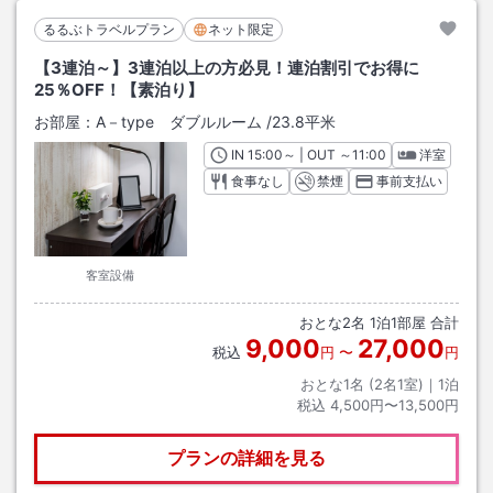
るるぶトラベルプラン
ネット限定
【3連泊～】3連泊以上の方必見！連泊割引でお得に
25％OFF！【素泊り】
お部屋：
A－type ダブルルーム
/
23.8平米
IN
チェックイン
15:00
～ | OUT
チェックアウト
～
11:00
洋室
食事なし
禁煙
事前支払い
客室設備
おとな
2
名
1
泊
1
部屋 合計
9,000
27,000
税込
円
〜
円
おとな1名 (
2
名1室)｜
1
泊
税込
4,500円〜13,500円
プランの詳細を見る