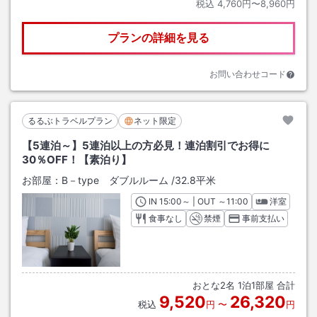
税込
4,760円〜8,960円
プランの詳細を見る
お問い合わせコード
るるぶトラベルプラン
ネット限定
【5連泊～】5連泊以上の方必見！連泊割引でお得に
30％OFF！【素泊り】
お部屋：
B－type ダブルルーム
/
32.8平米
IN
チェックイン
15:00
～ | OUT
チェックアウト
～
11:00
洋室
食事なし
禁煙
事前支払い
おとな
2
名
1
泊
1
部屋 合計
9,520
26,320
税込
円
〜
円