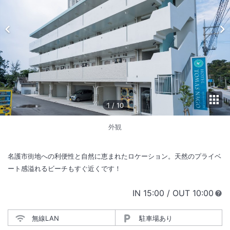
1
/
10
外観
名護市街地への利便性と自然に恵まれたロケーション。天然のプライベ
ート感溢れるビーチもすぐ近くです！
IN
チェックイン
15:00
/ OUT
チェック
10:00
無線LAN
駐車場あり