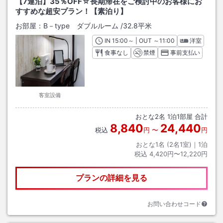
【7連泊】35％OFF☆長期滞在をご検討中のお客様にお
すすめな超安プラン！【素泊り】
お部屋：
B－type ダブルルーム
/
32.8平米
IN
チェックイン
15:00
～ | OUT
チェックアウト
～
11:00
洋室
食事なし
禁煙
事前支払い
客室設備
おとな
2
名
1
泊
1
部屋 合計
8,840
24,440
税込
円
〜
円
おとな1名 (
2
名1室)｜
1
泊
税込
4,420円〜12,220円
プランの詳細を見る
お問い合わせコード