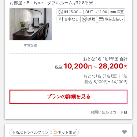
お部屋：
B－type ダブルルーム
/
32.8平米
IN
チェックイン
15:00
～ | OUT
チェックアウト
～
11:00
洋室
食事なし
禁煙
事前支払い
客室設備
おとな
2
名
1
泊
1
部屋 合計
10,200
28,200
税込
円
〜
円
おとな1名 (
2
名1室)｜
1
泊
税込
5,100円〜14,100円
プランの詳細を見る
お問い合わせコード
るるぶトラベルプラン
ネット限定