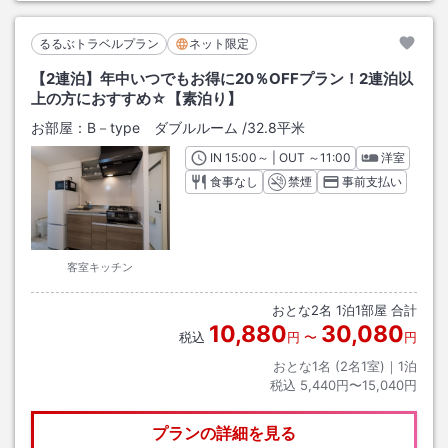
るるぶトラベルプラン
ネット限定
【2連泊】年中いつでもお得に20％OFFプラン！2連泊以
上の方におすすめ☆【素泊り】
お部屋：
B－type ダブルルーム
/
32.8平米
IN
チェックイン
15:00
～ | OUT
チェックアウト
～
11:00
洋室
食事なし
禁煙
事前支払い
客室キッチン
おとな
2
名
1
泊
1
部屋 合計
10,880
30,080
税込
円
〜
円
おとな1名 (
2
名1室)｜
1
泊
税込
5,440円〜15,040円
プランの詳細を見る