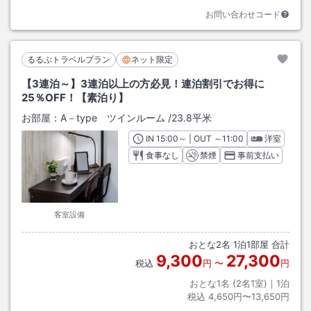
お問い合わせコード
るるぶトラベルプラン
ネット限定
【3連泊～】3連泊以上の方必見！連泊割引でお得に
25％OFF！【素泊り】
お部屋：
A－type ツインルーム
/
23.8平米
IN
チェックイン
15:00
～ | OUT
チェックアウト
～
11:00
洋室
食事なし
禁煙
事前支払い
客室設備
おとな
2
名
1
泊
1
部屋 合計
9,300
27,300
税込
円
〜
円
おとな1名 (
2
名1室)｜
1
泊
税込
4,650円〜13,650円