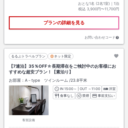
おとな1名 (
2
名1室)｜
1
泊
税込
3,900円〜11,700円
プランの詳細を見る
お問い合わせコード
るるぶトラベルプラン
ネット限定
【7連泊】35％OFF☆長期滞在をご検討中のお客様にお
すすめな超安プラン！【素泊り】
お部屋：
A－type ツインルーム
/
23.8平米
IN
チェックイン
15:00
～ | OUT
チェックアウト
～
11:00
洋室
食事なし
禁煙
事前支払い
客室設備