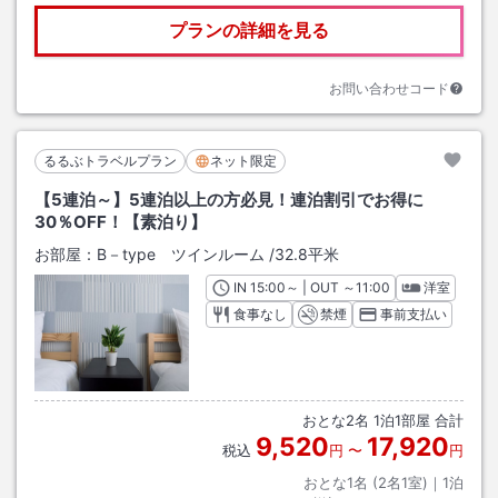
プランの詳細を見る
お問い合わせコード
るるぶトラベルプラン
ネット限定
【5連泊～】5連泊以上の方必見！連泊割引でお得に
30％OFF！【素泊り】
お部屋：
B－type ツインルーム
/
32.8平米
IN
チェックイン
15:00
～ | OUT
チェックアウト
～
11:00
洋室
食事なし
禁煙
事前支払い
おとな
2
名
1
泊
1
部屋 合計
9,520
17,920
税込
円
〜
円
おとな1名 (
2
名1室)｜
1
泊