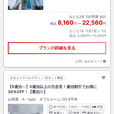
おとな
2
名
1
泊
1
部屋 合計
8,160
22,560
税込
円
〜
円
おとな1名 (
2
名1室)｜
1
泊
税込
4,080円〜11,280円
プランの詳細を見る
お問い合わせコード
るるぶトラベルプラン
ネット限定
【5連泊～】5連泊以上の方必見！連泊割引でお得に
30％OFF！【素泊り】
お部屋：
A－type ダブルルーム
/
23.8平米
IN
チェックイン
15:00
～ | OUT
チェックアウト
～
11:00
洋室
食事なし
禁煙
事前支払い