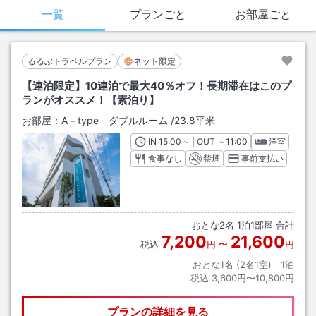
一覧
プランごと
お部屋ごと
るるぶトラベルプラン
ネット限定
【連泊限定】10連泊で最大40％オフ！長期滞在はこのプ
ランがオススメ！【素泊り】
お部屋：
A－type ダブルルーム
/
23.8平米
IN
チェックイン
15:00
～ | OUT
チェックアウト
～
11:00
洋室
食事なし
禁煙
事前支払い
おとな
2
名
1
泊
1
部屋 合計
7,200
21,600
税込
円
〜
円
おとな1名 (
2
名1室)｜
1
泊
税込
3,600円〜10,800円
プランの詳細を見る