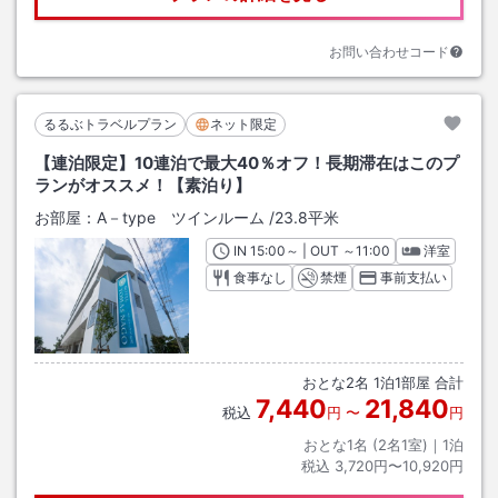
お問い合わせコード
るるぶトラベルプラン
ネット限定
【連泊限定】10連泊で最大40％オフ！長期滞在はこのプ
ランがオススメ！【素泊り】
お部屋：
A－type ツインルーム
/
23.8平米
IN
チェックイン
15:00
～ | OUT
チェックアウト
～
11:00
洋室
食事なし
禁煙
事前支払い
おとな
2
名
1
泊
1
部屋 合計
7,440
21,840
税込
円
〜
円
おとな1名 (
2
名1室)｜
1
泊
税込
3,720円〜10,920円