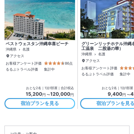
ベストウェスタン沖縄幸喜ビーチ
グリーンリッチホテル沖縄
工温泉 二股湯の華）
沖縄県
名護
沖縄県
名護
アクセス
アクセス
お客様アンケート評価
86点
お客様アンケート評価
るるぶトラベル評価
集計中
るるぶトラベル評価
集計中
おとな
2
名
｜
1
泊
1
部屋｜合計税込
おとな
2
名
｜
1
泊
1
部屋
15,200
120,000
9,400
4
円 〜
円
円 〜
宿泊プランを見る
宿泊プランを見