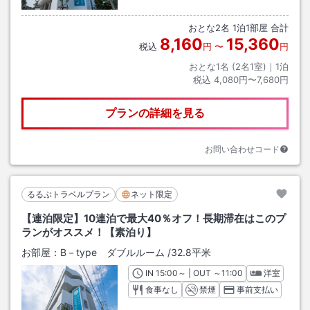
おとな
2
名
1
泊
1
部屋 合計
8,160
15,360
税込
円
〜
円
おとな1名 (
2
名1室)｜
1
泊
税込
4,080円〜7,680円
プランの詳細を見る
お問い合わせコード
るるぶトラベルプラン
ネット限定
【連泊限定】10連泊で最大40％オフ！長期滞在はこのプ
ランがオススメ！【素泊り】
お部屋：
B－type ダブルルーム
/
32.8平米
IN
チェックイン
15:00
～ | OUT
チェックアウト
～
11:00
洋室
食事なし
禁煙
事前支払い