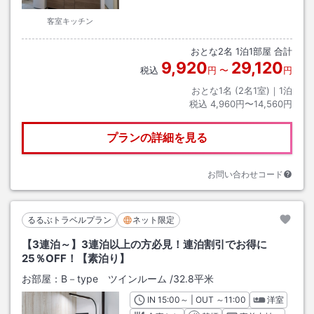
客室キッチン
おとな
2
名
1
泊
1
部屋 合計
9,920
29,120
税込
円
〜
円
おとな1名 (
2
名1室)｜
1
泊
税込
4,960円〜14,560円
プランの詳細を見る
お問い合わせコード
るるぶトラベルプラン
ネット限定
【3連泊～】3連泊以上の方必見！連泊割引でお得に
25％OFF！【素泊り】
お部屋：
B－type ツインルーム
/
32.8平米
IN
チェックイン
15:00
～ | OUT
チェックアウト
～
11:00
洋室