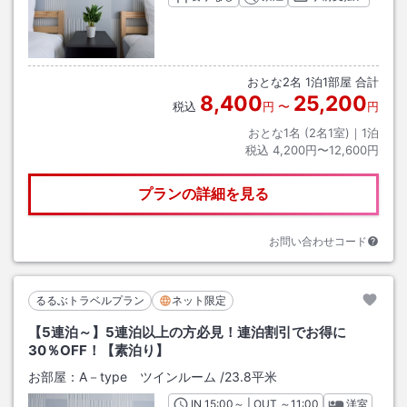
おとな
2
名
1
泊
1
部屋 合計
8,400
25,200
税込
円
〜
円
おとな1名 (
2
名1室)｜
1
泊
税込
4,200円〜12,600円
プランの詳細を見る
お問い合わせコード
るるぶトラベルプラン
ネット限定
【5連泊～】5連泊以上の方必見！連泊割引でお得に
30％OFF！【素泊り】
お部屋：
A－type ツインルーム
/
23.8平米
IN
チェックイン
15:00
～ | OUT
チェックアウト
～
11:00
洋室