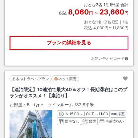
おとな
2
名
1
泊
1
部屋 合計
8,060
23,660
税込
円
〜
円
おとな1名 (
2
名1室)｜
1
泊
税込
4,030円〜11,830円
プランの詳細を見る
お問い合わせコード
るるぶトラベルプラン
ネット限定
【連泊限定】10連泊で最大40％オフ！長期滞在はこのプ
ランがオススメ！【素泊り】
お部屋：
B－type ツインルーム
/
32.8平米
IN
チェックイン
15:00
～ | OUT
チェックアウト
～
11:00
洋室
食事なし
禁煙
事前支払い