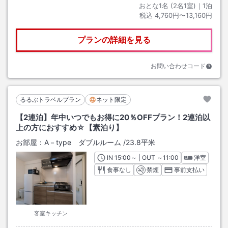
おとな1名 (
2
名1室)｜
1
泊
税込
4,760円〜13,160円
プランの詳細を見る
お問い合わせコード
るるぶトラベルプラン
ネット限定
【2連泊】年中いつでもお得に20％OFFプラン！2連泊以
上の方におすすめ☆【素泊り】
お部屋：
A－type ダブルルーム
/
23.8平米
IN
チェックイン
15:00
～ | OUT
チェックアウト
～
11:00
洋室
食事なし
禁煙
事前支払い
客室キッチン