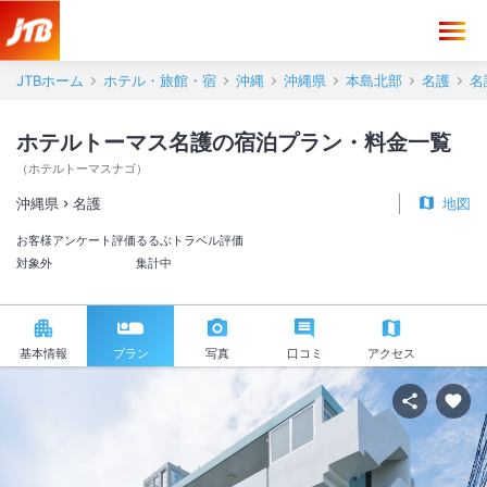
JTBホーム
ホテル・旅館・宿
沖縄
沖縄県
本島北部
名護
名
ホテルトーマス名護の宿泊プラン・料金一覧
（
ホテルトーマスナゴ
）
沖縄県
名護
地図
お客様アンケート評価
るるぶトラベル評価
対象外
集計中
基本情報
プラン
写真
口コミ
アクセス