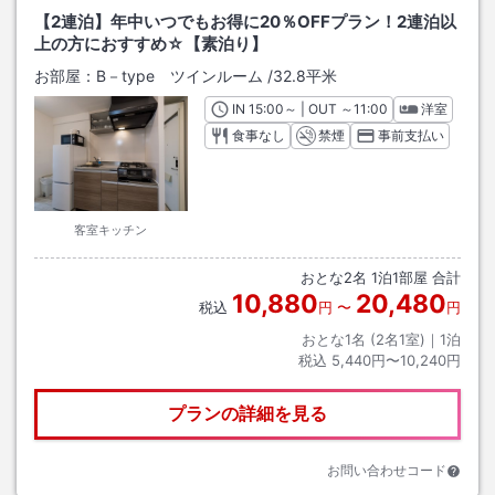
【2連泊】年中いつでもお得に20％OFFプラン！2連泊以
上の方におすすめ☆【素泊り】
お部屋：
B－type ツインルーム
/
32.8平米
IN
チェックイン
15:00
～ | OUT
チェックアウト
～
11:00
洋室
食事なし
禁煙
事前支払い
客室キッチン
おとな
2
名
1
泊
1
部屋 合計
10,880
20,480
税込
円
〜
円
おとな1名 (
2
名1室)｜
1
泊
税込
5,440円〜10,240円
プランの詳細を見る
お問い合わせコード