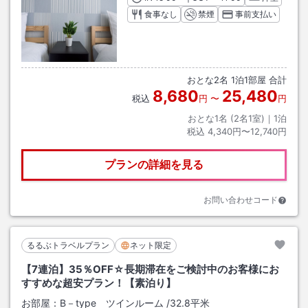
食事なし
禁煙
事前支払い
おとな
2
名
1
泊
1
部屋 合計
8,680
25,480
税込
円
〜
円
おとな1名 (
2
名1室)｜
1
泊
税込
4,340円〜12,740円
プランの詳細を見る
お問い合わせコード
るるぶトラベルプラン
ネット限定
【7連泊】35％OFF☆長期滞在をご検討中のお客様にお
すすめな超安プラン！【素泊り】
お部屋：
B－type ツインルーム
/
32.8平米