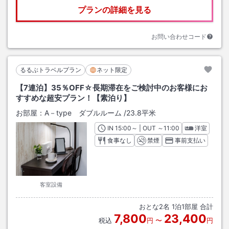
プランの詳細を見る
お問い合わせコード
るるぶトラベルプラン
ネット限定
【7連泊】35％OFF☆長期滞在をご検討中のお客様にお
すすめな超安プラン！【素泊り】
お部屋：
A－type ダブルルーム
/
23.8平米
IN
チェックイン
15:00
～ | OUT
チェックアウト
～
11:00
洋室
食事なし
禁煙
事前支払い
客室設備
おとな
2
名
1
泊
1
部屋 合計
7,800
23,400
税込
円
〜
円