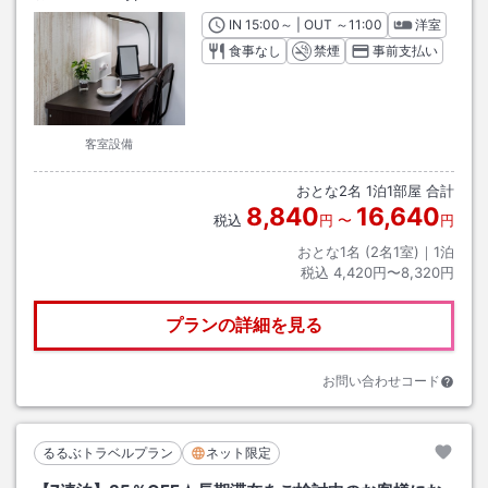
IN
チェックイン
15:00
～ | OUT
チェックアウト
～
11:00
洋室
食事なし
禁煙
事前支払い
客室設備
おとな
2
名
1
泊
1
部屋 合計
8,840
16,640
税込
円
〜
円
おとな1名 (
2
名1室)｜
1
泊
税込
4,420円〜8,320円
プランの詳細を見る
お問い合わせコード
るるぶトラベルプラン
ネット限定